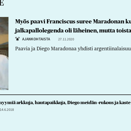
E
Myös paavi Franciscus suree Maradonan k
jalkapallolegenda oli läheinen, mutta tois
AJANKOHTAISTA
27.11.2020
Paavia ja Diego Maradonaa yhdisti argentiinalaisuus
yymiä arkkuja, hautapaikkoja, Diego meidän -rukous ja kaste – 
14.6.2018