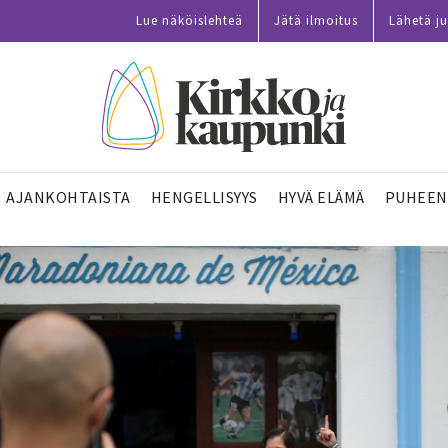
Lue näköislehteä
Jätä ilmoitus
Lähetä ju
AJANKOHTAISTA
HENGELLISYYS
HYVÄ ELÄMÄ
PUHEEN