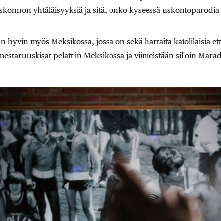
uskonnon yhtäläisyyksiä ja sitä, onko kyseessä uskontoparodia v
hyvin myös Meksikossa, jossa on sekä hartaita katolilaisia että
taruuskisat pelattiin Meksikossa ja viimeistään silloin Mara