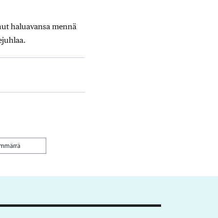
anut haluavansa mennä
ejuhlaa.
ymmärrä