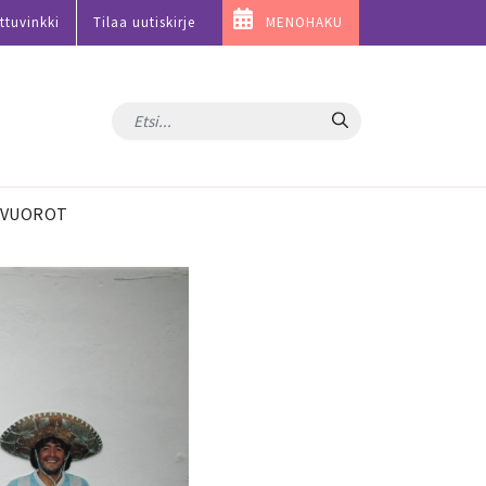
ttuvinkki
Tilaa uutiskirje
MENOHAKU
Hae
VUOROT