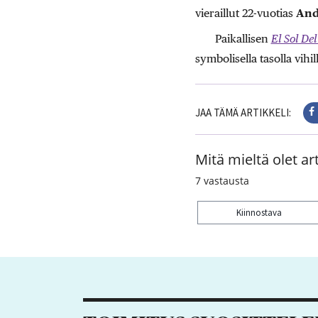
vieraillut 22-vuotias
And
Paikallisen
El Sol De
symbolisella tasolla vih
JAA TÄMÄ ARTIKKELI:
Mitä mieltä olet art
7
vastausta
Kiinnostava
Kiitos palautteesta! J
1
1