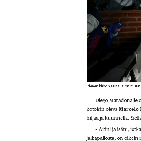
Pienen kirkon seinällä on muun
Diego Maradonalle o
kotoisin oleva
Marcelo 
hiljaa ja kuunnella. Siel
– Äitini ja isäni, jo
jalkapallosta, on oikei