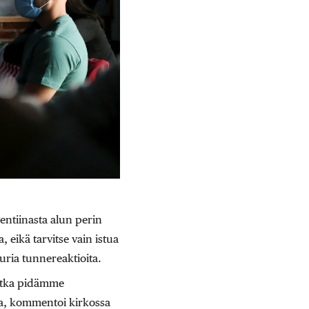
ntiinasta alun perin
 eikä tarvitse vain istua
uuria tunnereaktioita.
 jotka pidämme
sa, kommentoi kirkossa