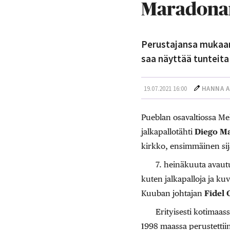
Maradonan
Perustajansa mukaan 
saa näyttää tunteita 
19.07.2021 16:00
HANNA A
Pueblan osavaltiossa M
jalkapallotähti
Diego M
kirkko, ensimmäinen sij
7. heinäkuuta avaut
kuten jalkapalloja ja ku
Kuuban johtajan
Fidel 
Erityisesti kotimaa
1998 maassa perustettii