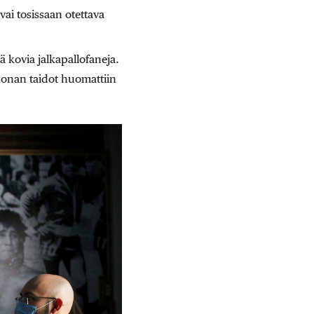
ai tosissaan otettava
 kovia jalkapallofaneja.
donan taidot huomattiin