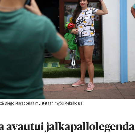
ttä Diego Maradonaa muistetaan myös Meksikossa.
 avautui jalkapallolegenda