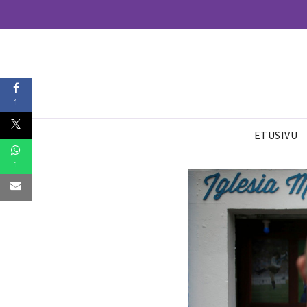
1
ETUSIVU
1