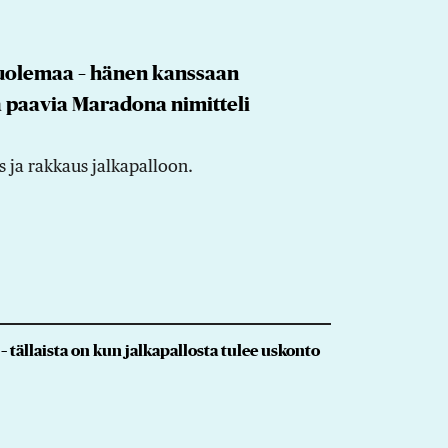
uolemaa – hänen kanssaan
ta paavia Maradona nimitteli
 ja rakkaus jalkapalloon.
tällaista on kun jalkapallosta tulee uskonto