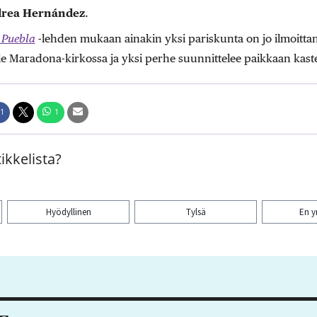
rea Hernández
.
l Puebla
-lehden mukaan ainakin yksi pariskunta on jo ilmoitt
ille Maradona-kirkossa ja yksi perhe suunnittelee paikkaan kast
1
1
ikkelista?
Hyödyllinen
Tylsä
En 
aa artikkeli: