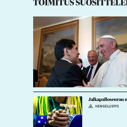
TOIMITUS SUOSITTELE
Jalkapalloseuran m
HENGELLISYYS