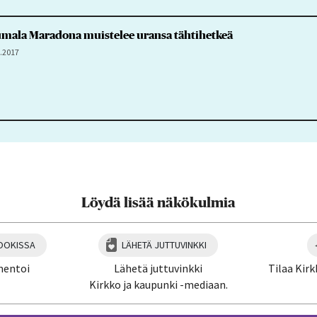
jumala Maradona muistelee uransa tähtihetkeä
8.2017
Löydä lisää näkökulmia
OOKISSA
LÄHETÄ JUTTUVINKKI
mentoi
Lähetä juttuvinkki
Tilaa Kirk
Kirkko ja kaupunki -mediaan.