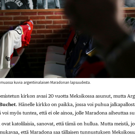
 muassa kuvia argentiinalaisen Maradonan lapsuudesta.
mistetun kirkon avasi 20 vuotta Meksikossa asunut, mutta Arge
Buchet
.
Hänelle
kirkko on paikka, jossa voi puhua jalkapallosta,
lä voi myös tuntea, että ei ole ainoa, jolle Maradona aiheuttaa s
tka ovat katolilaisia, sanovat, että tämä on hullua. Mutta meistä,
n mukavaa, että Maradona saa tällaisen tunnustuksen Meksikos