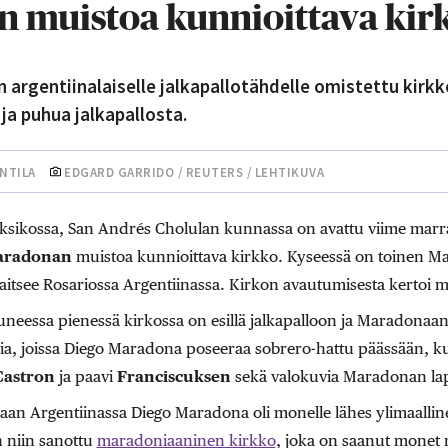
 muistoa kunnioittava kir
argentiinalaiselle jalkapallotähdelle omistettu kirkk
ja puhua jalkapallosta.
NTILA
EDGARD GARRIDO / REUTERS / LEHTIKUVA
eksikossa, San Andrés Cholulan kunnassa on avattu viime mar
aradonan
muistoa kunnioittava kirkko. Kyseessä on toinen Ma
aitsee Rosariossa Argentiinassa. Kirkon avautumisesta kerto
uneessa pienessä kirkossa on esillä jalkapalloon ja Maradonaa
via, joissa Diego Maradona poseeraa sobrero-hattu päässään, ku
Castron
ja paavi
Franciscuksen
sekä valokuvia Maradonan la
ssaan Argentiinassa Diego Maradona oli monelle lähes ylimaalli
n niin sanottu
maradoniaaninen kirkko
, joka on saanut monet