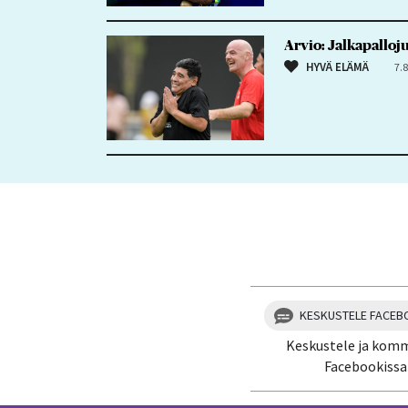
Arvio: Jalkapallo
HYVÄ ELÄMÄ
7.
KESKUSTELE FACEB
Keskustele ja kom
Facebookissa