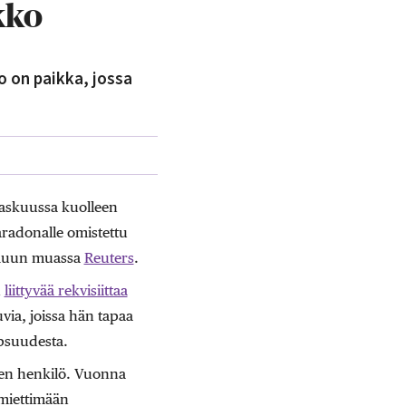
kko
o on paikka, jossa
raskuussa kuolleen
radonalle omistettu
i muun muassa
Reuters
.
n
liittyvää rekvisiittaa
via, joissa hän tapaa
psuudesta.
nen henkilö. Vuonna
 miettimään