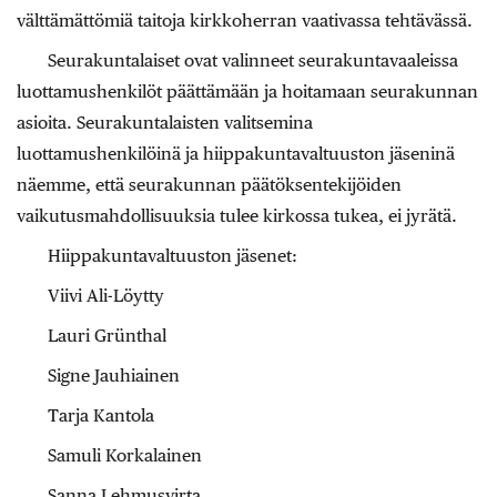
välttämättömiä taitoja kirkkoherran vaativassa tehtävässä.
Seurakuntalaiset ovat valinneet seurakuntavaaleissa
luottamushenkilöt päättämään ja hoitamaan seurakunnan
asioita. Seurakuntalaisten valitsemina
luottamushenkilöinä ja hiippakuntavaltuuston jäseninä
näemme, että seurakunnan päätöksentekijöiden
vaikutusmahdollisuuksia tulee kirkossa tukea, ei jyrätä.
Hiippakuntavaltuuston jäsenet:
Viivi Ali-Löytty
Lauri Grünthal
Signe Jauhiainen
Tarja Kantola
Samuli Korkalainen
Sanna Lehmusvirta