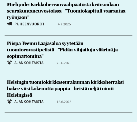
Mielipide: Kirkkoherranvaalipäätöstä kritisoidaan
seurakuntaneuvostoissa – ”Tuomiokapituli vaarantaa
työnjaon”
PUHEENVUOROT
4.7.2025
Piispa Teemu Laajasaloa syytetään
tuomiorovastipelistä – ”Pidän vihjailuja väärinä ja
sopimattomina”
AJANKOHTAISTA
25.6.2025
Helsingin tuomiokirkkoseurakunnan kirkkoherraksi
hakee viisi kokenutta pappia – heistä neljä toimii
Helsingissä
AJANKOHTAISTA
18.6.2025