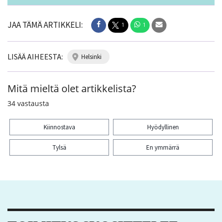
JAA TÄMÄ ARTIKKELI:
1
1
LISÄÄ AIHEESTA:
helsinki
Mitä mieltä olet artikkelista?
34
vastausta
Kiinnostava
Hyödyllinen
Tylsä
En ymmärrä
Kiitos palautteesta! Jaa artikkeli:
1
1