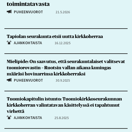
toimintatavasta
PUHEENVUOROT
21.5.2026
Tapiolan seurakunta etsii uutta kirkkoherraa
AJANKOHTAISTA
16.12.2025
Mielipide: On saavutus, että seurakuntalaiset valitsevat
tuomiorovastin – Ruotsin vallan aikana kuningas
määräsi hovinarrinsa kirkkoherraksi
PUHEENVUOROT
30.9.2025
Tuomiokapitulin istunto: Tuomiokirkkoseurakunnan
kirkkoherran valintatavan käsittelyssä ei tapahtunut
virhettä
AJANKOHTAISTA
25.8.2025