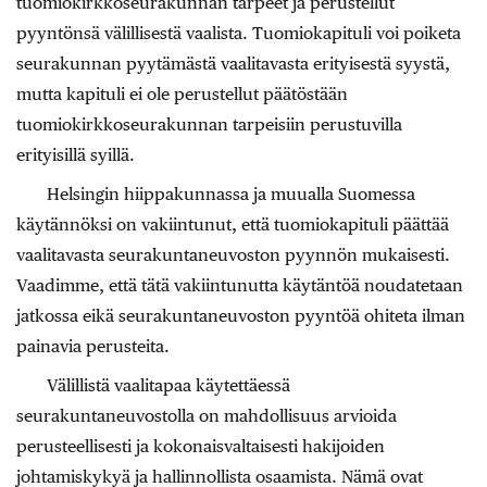
tuomiokirkkoseurakunnan tarpeet ja perustellut
pyyntönsä välillisestä vaalista. Tuomiokapituli voi poiketa
seurakunnan pyytämästä vaalitavasta erityisestä syystä,
mutta kapituli ei ole perustellut päätöstään
tuomiokirkkoseurakunnan tarpeisiin perustuvilla
erityisillä syillä.
Helsingin hiippakunnassa ja muualla Suomessa
käytännöksi on vakiintunut, että tuomiokapituli päättää
vaalitavasta seurakuntaneuvoston pyynnön mukaisesti.
Vaadimme, että tätä vakiintunutta käytäntöä noudatetaan
jatkossa eikä seurakuntaneuvoston pyyntöä ohiteta ilman
painavia perusteita.
Välillistä vaalitapaa käytettäessä
seurakuntaneuvostolla on mahdollisuus arvioida
perusteellisesti ja kokonaisvaltaisesti hakijoiden
johtamiskykyä ja hallinnollista osaamista. Nämä ovat