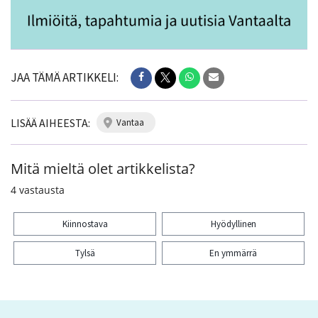
JAA TÄMÄ ARTIKKELI:
LISÄÄ AIHEESTA:
vantaa
Mitä mieltä olet artikkelista?
4
vastausta
Kiinnostava
Hyödyllinen
Tylsä
En ymmärrä
Kiitos palautteesta! Jaa artikkeli: