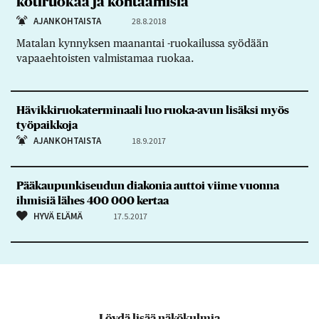
kotiruokaa ja kohtaamisia
AJANKOHTAISTA
28.8.2018
Matalan kynnyksen maanantai -ruokailussa syödään
vapaaehtoisten valmistamaa ruokaa.
Hävikkiruokaterminaali luo ruoka-avun lisäksi myös
työpaikkoja
AJANKOHTAISTA
18.9.2017
Pääkaupunkiseudun diakonia auttoi viime vuonna
ihmisiä lähes 400 000 kertaa
HYVÄ ELÄMÄ
17.5.2017
Löydä lisää näkökulmia