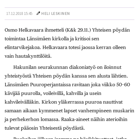
17.12.2018 15:45
HELI LESKINEN
Osmo Helkavaara ihmetteli (K&k 29.11.) Yhteisen pöydän
toimintaa Länsimäen kirkolla ja kritisoi sen
elintarvikejakoa. Helkavaara totesi jaossa kerran olleen
vain hautakynttilöitä.
Hakunilan seurakunnan diakoniatyö on iloinnut
yhteistyöstä Yhteisen pöydän kanssa sen alusta lähtien.
Länsimäen Puuroperjantaissa ravitaan joka viikko 50–60
kävijää puurolla, voileivillä, kahvilla ja usein
kahvileivälläkin. Kirkon yläkerrassa puuroa nauttivat
samaan aikaan kymmenet lapset vanhempineen muskarin
ja perhekerhon lomassa. Raaka-aineet näihin aterioihin
tulevat pääosin Yhteisestä pöydästä.