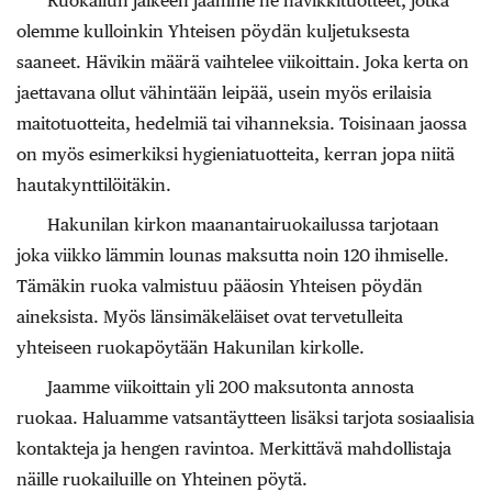
Ruokailun jälkeen jaamme ne hävikkituotteet, jotka
olemme kulloinkin Yhteisen pöydän kuljetuksesta
saaneet. Hävikin määrä vaihtelee viikoittain. Joka kerta on
jaettavana ollut vähintään leipää, usein myös erilaisia
maitotuotteita, hedelmiä tai vihanneksia. Toisinaan jaossa
on myös esimerkiksi hygieniatuotteita, kerran jopa niitä
hautakynttilöitäkin.
Hakunilan kirkon maanantairuokailussa tarjotaan
joka viikko lämmin lounas maksutta noin 120 ihmiselle.
Tämäkin ruoka valmistuu pääosin Yhteisen pöydän
aineksista. Myös länsimäkeläiset ovat tervetulleita
yhteiseen ruokapöytään Hakunilan kirkolle.
Jaamme viikoittain yli 200 maksutonta annosta
ruokaa. Haluamme vatsantäytteen lisäksi tarjota sosiaalisia
kontakteja ja hengen ravintoa. Merkittävä mahdollistaja
näille ruokailuille on Yhteinen pöytä.