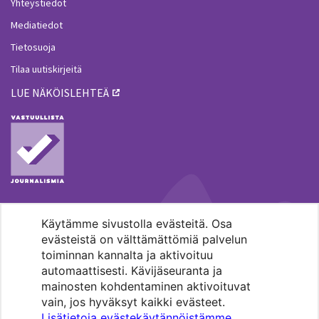
Yhteystiedot
Mediatiedot
Tietosuoja
Tilaa uutiskirjeitä
LUE NÄKÖISLEHTEÄ
Käytämme sivustolla evästeitä. Osa
MENOHAKU
evästeistä on välttämättömiä palvelun
toiminnan kannalta ja aktivoituu
automaattisesti. Kävijäseuranta ja
mainosten kohdentaminen aktivoituvat
vain, jos hyväksyt kaikki evästeet.
Lisätietoja evästekäytännöistämme
.