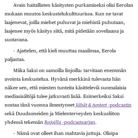
Avain haitallisten käsitysten purkamiseksi olisi Eerolan
mukaan muutos keskustelukulttuurissa. Kun ne tavat
laajenevat, joilla miehet puhuvat ja miehistä puhutaan,
laajenee myös käsitys siitä, mitä pidetään soveliaana ja
suotavana.
– Ajattelen, että kieli muuttaa maailmaa, Eerola
paljastaa.
Miika Saksi on samoilla linjoilla: tarvitaan enemmän
avointa keskustelua. Hyvänä merkkinä tulevasta hän
näkee sen, että miesten tunteita käsitteleviä suomalaisia
mediasisältöjä tulee jatkuvasti lisää. Esimerkeiksi Saksi
nostaa tänä vuonna ilmestyneet
Jäbät & tunteet
-podcastin
sekä Duudsoneiden ja Mielenterveyden keskusliiton
yhdessä tekemän
Rajoilla
-podcastsarjan
.
– Nämä ovat olleet ihan mahtavia juttuja. Olisipa