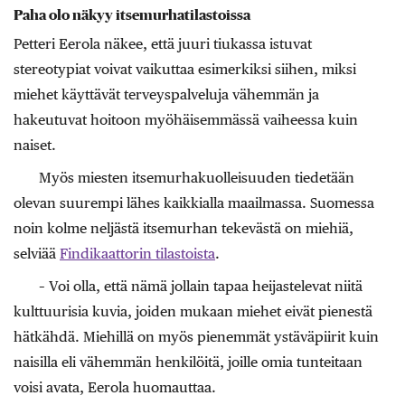
Paha olo näkyy itsemurhatilastoissa
Petteri Eerola näkee, että juuri tiukassa istuvat
stereotypiat voivat vaikuttaa esimerkiksi siihen, miksi
miehet käyttävät terveyspalveluja vähemmän ja
hakeutuvat hoitoon myöhäisemmässä vaiheessa kuin
naiset.
Myös miesten itsemurhakuolleisuuden tiedetään
olevan suurempi lähes kaikkialla maailmassa. Suomessa
noin kolme neljästä itsemurhan tekevästä on miehiä,
selviää
Findikaattorin tilastoista
.
– Voi olla, että nämä jollain tapaa heijastelevat niitä
kulttuurisia kuvia, joiden mukaan miehet eivät pienestä
hätkähdä. Miehillä on myös pienemmät ystäväpiirit kuin
naisilla eli vähemmän henkilöitä, joille omia tunteitaan
voisi avata, Eerola huomauttaa.