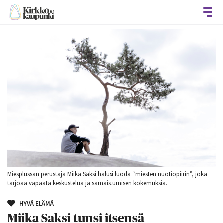
Avaa
Miesplussan perustaja Miika Saksi halusi luoda “miesten nuotiopiirin”, joka
tarjoaa vapaata keskustelua ja samaistumisen kokemuksia.
HYVÄ ELÄMÄ
Miika Saksi tunsi itsensä