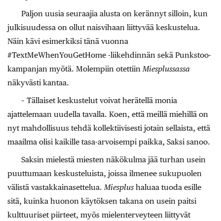
Paljon uusia seuraajia alusta on kerännyt silloin, kun
julkisuudessa on ollut naisvihaan liittyvää keskustelua.
Näin kävi esimerkiksi tänä vuonna
#TextMeWhenYouGetHome -liikehdinnän sekä Punkstoo-
kampanjan myötä. Molempiin otettiin
Miesplussassa
näkyvästi kantaa.
– Tällaiset keskustelut voivat herätellä monia
ajattelemaan uudella tavalla. Koen, että meillä miehillä on
nyt mahdollisuus tehdä kollektiivisesti jotain sellaista, että
maailma olisi kaikille tasa-arvoisempi paikka, Saksi sanoo.
Saksin mielestä miesten näkökulma jää turhan usein
puuttumaan keskusteluista, joissa ilmenee sukupuolen
välistä vastakkainasettelua.
Miesplus
haluaa tuoda esille
sitä, kuinka huonon käytöksen takana on usein paitsi
kulttuuriset piirteet, myös mielenterveyteen liittyvät