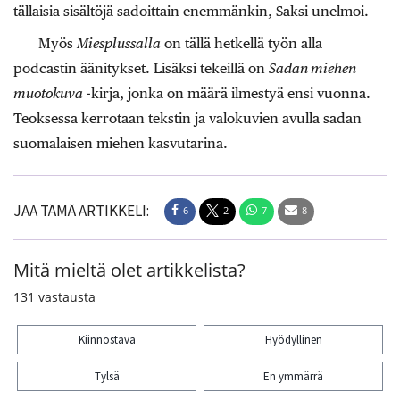
tällaisia sisältöjä sadoittain enemmänkin, Saksi unelmoi.
Myös
Miesplussalla
on tällä hetkellä työn alla
podcastin äänitykset. Lisäksi tekeillä on
Sadan miehen
muotokuva
-kirja, jonka on määrä ilmestyä ensi vuonna.
Teoksessa kerrotaan tekstin ja valokuvien avulla sadan
suomalaisen miehen kasvutarina.
JAA TÄMÄ ARTIKKELI:
6
2
7
8
Mitä mieltä olet artikkelista?
131
vastausta
Kiinnostava
Hyödyllinen
Tylsä
En ymmärrä