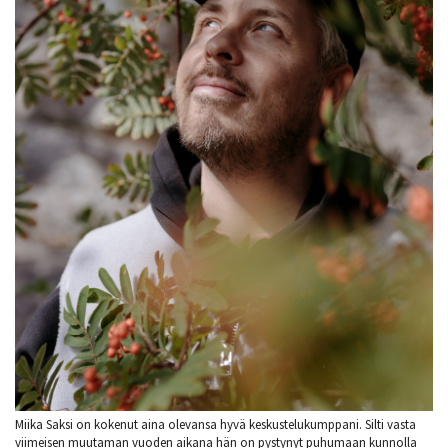
Miika Saksi on kokenut aina olevansa hyvä keskustelukumppani. Silti vasta
viimeisen muutaman vuoden aikana hän on pystynyt puhumaan kunnolla