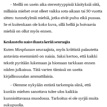
– Meillä on usein aika stereotyyppisiä käsityksiä siitä,
millaisia miehet ovat olleet vaikka sota-aikaan tai 50 vuotta
sitten: tunnekylmiä miehiä, jotka eivät puhu eikä pussaa.
Se ei kuitenkaan ole koko kuva, sillä helliä ja hoivaavia
miehiä on ollut myös ennen.
Keskustelu naisvihasta kerää seuraajia
Kuten
Miesplussan
seuraajista, myös kriittistä palautetta
antavista enemmistö on naisia. Saksi kertoo, että kaikki
tekstit pyritään lukemaan ja hiomaan tarkkaan ennen
niiden julkaisua. Tätä varten tiimissä on useita
kirjallisuusalan ammattilaisia.
– Olemme nykyään entistä tarkempia siinä, että
kunkin miehen sanottava tulee ulos kaikkia
kunnioittavassa muodossa. Tarkoitus ei ole syrjiä muita
sukupuolia.