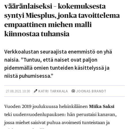
vääränlaiseksi – kokemuksesta
syntyi Miesplus, jonka tavoittelema
empaattinen miehen malli
kiinnostaa tuhansia
Verkkoalustan seuraajista enemmistö on yhä
naisia. ”Tuntuu, että naiset ovat paljon
pidemmällä omien tunteiden käsittelyssä ja
niistä puhumisessa.”
27.08.2021 10:30
KATRI TARKKALA
JOONAS BRANDT
Vuoden 2019 joulukuussa helsinkiläinen
Miika Saksi
teki uudenvuodenlupauksen: hän perustaisi kanavan,
jossa miehet saisivat puhua avoimesti tunteistaan ja