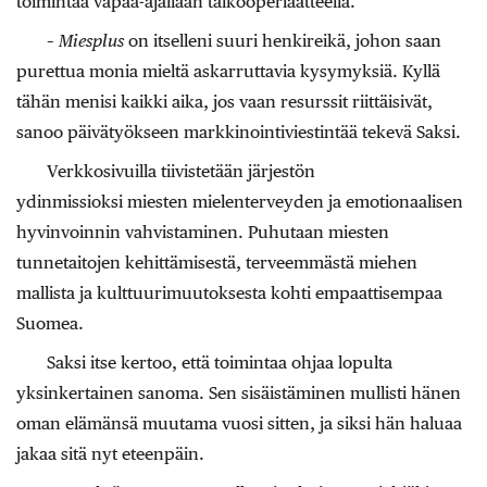
toimintaa vapaa-ajallaan talkooperiaatteella.
–
Miesplus
on itselleni suuri henkireikä, johon saan
purettua monia mieltä askarruttavia kysymyksiä. Kyllä
tähän menisi kaikki aika, jos vaan resurssit riittäisivät,
sanoo päivätyökseen markkinointiviestintää tekevä Saksi.
Verkkosivuilla tiivistetään järjestön
ydinmissioksi miesten mielenterveyden ja emotionaalisen
hyvinvoinnin vahvistaminen. Puhutaan miesten
tunnetaitojen kehittämisestä, terveemmästä miehen
mallista ja kulttuurimuutoksesta kohti empaattisempaa
Suomea.
Saksi itse kertoo, että toimintaa ohjaa lopulta
yksinkertainen sanoma. Sen sisäistäminen mullisti hänen
oman elämänsä muutama vuosi sitten, ja siksi hän haluaa
jakaa sitä nyt eteenpäin.