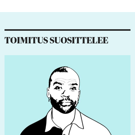
Kiitos palautteesta! Jaa artikkeli:
6
2
7
8
TOIMITUS SUOSITTELEE