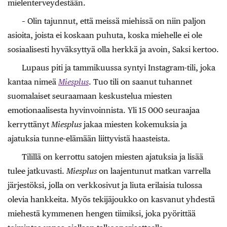
mielenterveydestään.
– Olin tajunnut, että meissä miehissä on niin paljon
asioita, joista ei koskaan puhuta, koska miehelle ei ole
sosiaalisesti hyväksyttyä olla herkkä ja avoin, Saksi kertoo.
Lupaus piti ja tammikuussa syntyi Instagram-tili, joka
kantaa nimeä
Miesplus
. Tuo tili on saanut tuhannet
suomalaiset seuraamaan keskustelua miesten
emotionaalisesta hyvinvoinnista. Yli 15 000 seuraajaa
kerryttänyt
Miesplus
jakaa miesten kokemuksia ja
ajatuksia tunne-elämään liittyvistä haasteista.
Tilillä on kerrottu satojen miesten ajatuksia ja lisää
tulee jatkuvasti.
Miesplus
on laajentunut matkan varrella
järjestöksi, jolla on verkkosivut ja liuta erilaisia tulossa
olevia hankkeita. Myös tekijäjoukko on kasvanut yhdestä
miehestä kymmenen hengen tiimiksi, joka pyörittää