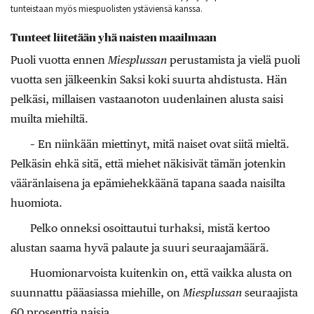
tunteistaan myös miespuolisten ystäviensä kanssa.
Tunteet liitetään yhä naisten maailmaan
Puoli vuotta ennen
Miesplussan
perustamista ja vielä puoli
vuotta sen jälkeenkin Saksi koki suurta ahdistusta. Hän
pelkäsi, millaisen vastaanoton uudenlainen alusta saisi
muilta miehiltä.
– En niinkään miettinyt, mitä naiset ovat siitä mieltä.
Pelkäsin ehkä sitä, että miehet näkisivät tämän jotenkin
vääränlaisena ja epämiehekkäänä tapana saada naisilta
huomiota.
Pelko onneksi osoittautui turhaksi, mistä kertoo
alustan saama hyvä palaute ja suuri seuraajamäärä.
Huomionarvoista kuitenkin on, että vaikka alusta on
suunnattu pääasiassa miehille, on
Miesplussan
seuraajista
60 prosenttia naisia.