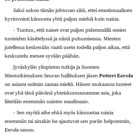
Saksi uskoo tämän johtuvan siitä, ettei emotionaalinen
hyvinvointi kiinnosta yhtä paljon miehiä kuin naisia.
– Tuntuu, että naiset ovat paljon pidemmällä omien
tunteiden käsittelyssä ja niistä puhumisessa. Miesten
jutellessa keskenään vaatii usein todella paljon aikaa, että
keskustelu menee syvään päähän.
Jyväskylän yliopiston tutkija ja Suomen
Miestutkimuksen Seuran hallituksen jäsen
Petteri Eerola
on asiasta osittain samaa mieltä. Hänen mukaansa tunteet
ovat yhä tänä päivänä yhteiskunnassamme asia, joka
liitetään enemmän naisten maailmaan.
– Sen myötä aihe ehkä myös kiinnostaa naisia
enemmän tai ainakin he ajautuvat sen pariin helpommin,
Eerola sanoo.