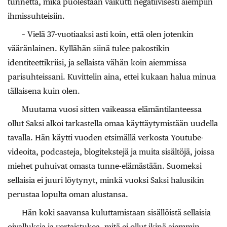
tunnetta, mikä puolestaan vaikutti negatiivisesti aiempiin
ihmissuhteisiin.
– Vielä 37-vuotiaaksi asti koin, että olen jotenkin
vääränlainen. Kyllähän siinä tulee pakostikin
identiteettikriisi, ja sellaista vähän koin aiemmissa
parisuhteissani. Kuvittelin aina, ettei kukaan halua minua
tällaisena kuin olen.
Muutama vuosi sitten vaikeassa elämäntilanteessa
ollut Saksi alkoi tarkastella omaa käyttäytymistään uudella
tavalla. Hän käytti vuoden etsimällä verkosta Youtube-
videoita, podcasteja, blogitekstejä ja muita sisältöjä, joissa
miehet puhuivat omasta tunne-elämästään. Suomeksi
sellaisia ei juuri löytynyt, minkä vuoksi Saksi halusikin
perustaa lopulta oman alustansa.
Hän koki saavansa kuluttamistaan sisällöistä sellaisia
oivalluksia ja vertaistukea, mitä ei ollut ikinä aiemmin