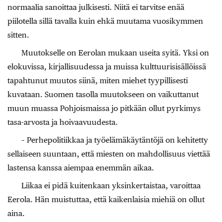
normaalia sanoittaa julkisesti. Niitä ei tarvitse enää
piilotella sillä tavalla kuin ehkä muutama vuosikymmen
sitten.
Muutokselle on Eerolan mukaan useita syitä. Yksi on
elokuvissa, kirjallisuudessa ja muissa kulttuurisisällöissä
tapahtunut muutos siinä, miten miehet tyypillisesti
kuvataan. Suomen tasolla muutokseen on vaikuttanut
muun muassa Pohjoismaissa jo pitkään ollut pyrkimys
tasa-arvosta ja hoivaavuudesta.
– Perhepolitiikkaa ja työelämäkäytäntöjä on kehitetty
sellaiseen suuntaan, että miesten on mahdollisuus viettää
lastensa kanssa aiempaa enemmän aikaa.
Liikaa ei pidä kuitenkaan yksinkertaistaa, varoittaa
Eerola. Hän muistuttaa, että kaikenlaisia miehiä on ollut
aina.