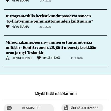
HYVÄ ELÄMÄ
14.4.2021
Instagram-tilillä herkät kundit pääsevät ääneen –
”Kyllästyimme puhumattomuuden kulttuuriin”
HYVÄ ELÄMÄ
26.1.2021
Miljoonakämppien myyminen ei tuntunut enää
miltään – Roni Arvonen, 28, jätti menestyksekkään
uran ja myi Teslankin
HENGELLISYYS
HYVÄ ELÄMÄ
11.9.2020
Löydä lisää näkökulmia
KESKUSTELE
LÄHETÄ JUTTUVINKKI