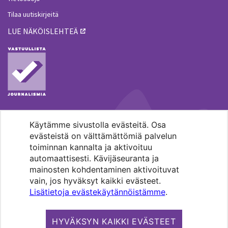
Tilaa uutiskirjeitä
LUE NÄKÖISLEHTEÄ
Käytämme sivustolla evästeitä. Osa
MENOHAKU
evästeistä on välttämättömiä palvelun
toiminnan kannalta ja aktivoituu
automaattisesti. Kävijäseuranta ja
mainosten kohdentaminen aktivoituvat
vain, jos hyväksyt kaikki evästeet.
Lisätietoja evästekäytännöistämme
.
Pääkaupunkiseudun evankelis-
luterilaisten seurakuntien media.
HYVÄKSYN KAIKKI EVÄSTEET