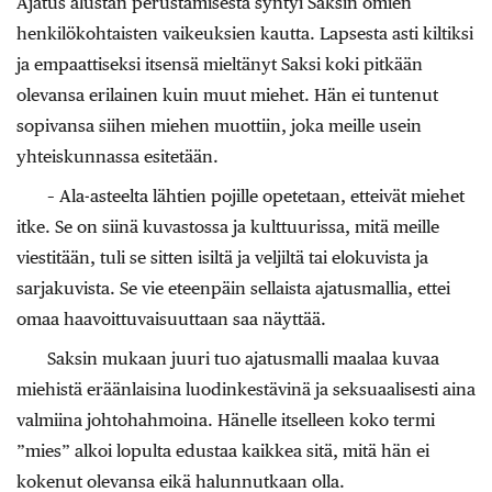
Ajatus alustan perustamisesta syntyi Saksin omien
henkilökohtaisten vaikeuksien kautta. Lapsesta asti kiltiksi
ja empaattiseksi itsensä mieltänyt Saksi koki pitkään
olevansa erilainen kuin muut miehet. Hän ei tuntenut
sopivansa siihen miehen muottiin, joka meille usein
yhteiskunnassa esitetään.
– Ala-asteelta lähtien pojille opetetaan, etteivät miehet
itke. Se on siinä kuvastossa ja kulttuurissa, mitä meille
viestitään, tuli se sitten isiltä ja veljiltä tai elokuvista ja
sarjakuvista. Se vie eteenpäin sellaista ajatusmallia, ettei
omaa haavoittuvaisuuttaan saa näyttää.
Saksin mukaan juuri tuo ajatusmalli maalaa kuvaa
miehistä eräänlaisina luodinkestävinä ja seksuaalisesti aina
valmiina johtohahmoina. Hänelle itselleen koko termi
”mies” alkoi lopulta edustaa kaikkea sitä, mitä hän ei
kokenut olevansa eikä halunnutkaan olla.