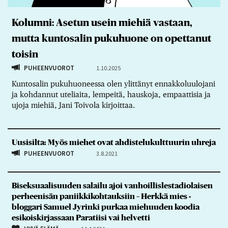
Kolumni: Asetun usein miehiä vastaan,
mutta kuntosalin pukuhuone on opettanut
toisin
PUHEENVUOROT
1.10.2025
Kuntosalin pukuhuoneessa olen ylittänyt ennakkoluulojani
ja kohdannut uteliaita, lempeitä, hauskoja, empaattisia ja
ujoja miehiä, Jani Toivola kirjoittaa.
Uusisilta: Myös miehet ovat ahdistelukulttuurin uhreja
PUHEENVUOROT
3.8.2021
Biseksuaalisuuden salailu ajoi vanhoillislestadiolaisen
perheenisän paniikkikohtauksiin – Herkkä mies -
bloggari Samuel Jyrinki purkaa miehuuden koodia
esikoiskirjassaan Paratiisi vai helvetti