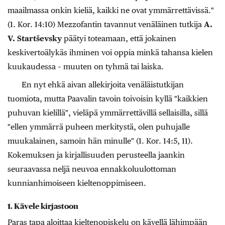
maailmassa onkin kieliä, kaikki ne ovat ymmärrettävissä."
(1. Kor. 14:10) Mezzofantin tavannut venäläinen tutkija
A.
V. Startševsky
päätyi toteamaan, että jokainen
keskivertoälykäs ihminen voi oppia minkä tahansa kielen
kuukaudessa – muuten on tyhmä tai laiska.
En nyt ehkä aivan allekirjoita venäläistutkijan
tuomiota, mutta Paavalin tavoin toivoisin kyllä "kaikkien
puhuvan kielillä", vieläpä ymmärrettävillä sellaisilla, sillä
"ellen ymmärrä puheen merkitystä, olen puhujalle
muukalainen, samoin hän minulle" (1. Kor. 14:5, 11).
Kokemuksen ja kirjallisuuden perusteella jaankin
seuraavassa neljä neuvoa ennakkoluulottoman
kunnianhimoiseen kieltenoppimiseen.
1. Kävele kirjastoon
Paras tapa aloittaa kieltenopiskelu on kävellä lähimpään