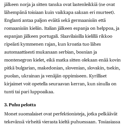
jälkeen norja ja sitten tanska ovat lastenleikkiä (ne ovat
lähempänä toisiaan kuin vaikkapa saksan eri murteet).
Englanti antaa paljon eväitä sekä germaanisiin että
romaanisiin kieliin. Italian jälkeen espanja on helppoa, ja
espanjan jälkeen portugali. Slaavilaisilla kielillä rikkoo
ripeästi kymmenen rajan, kun kroatia tuo lähes
automaattisesti mukanaan serbian, bosnian ja
montenegron kielet, eikä matka sitten olekaan enää kovin
pitkä bulgarian, makedonian, slovenian, slovakin, tsekin,
puolan, ukrainan ja venäjän oppimiseen. Kyrilliset
kirjaimet voit opetella seuraavan kerran, kun sinulla on
tunti tai pari luppoaikaa.
3. Puhu pelotta
Monet suomalaiset ovat perfektionisteja, jotka pelkäävät
tekevänsä virheitä vierasta kieltä puhuessaan. Tosiasiassa