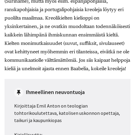
(Suriname), mutta myös esim. espanjapohjaisia,
ranskapohjaisia ja portugalipohjaisia kreoleja löytyy eri
puolilta maailmaa. Kreolikielten kielioppi on
yksinkertainen, ja ne ovatkin muodoltaan todennäköisesti
kaikkein lähimpänä ihmiskunnan ensimmäistä kieltä.
Kielten monimutkaisuudet (suvut, suffiksit, sivulauseet)
ovat kehittyneet myöhemmin eri tilanteissa, eivätkä ne ole
kommunikaatiolle välttämättömiä. Jos siis kaipaat helppoja
kieliä ja unelmoit ajasta ennen Baabelia, kokeile kreoleja!
Ihmeellinen neuvontuoja
Kirjoittaja Emil Anton on teologian
tohtorikoulutettava, katolisen uskonnon opettaja,
taikuri ja kaupunkiopas
Kirjallisuutta: