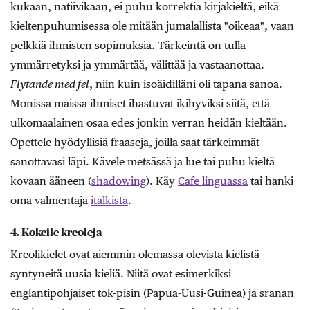
kukaan, natiivikaan, ei puhu korrektia kirjakieltä, eikä
kieltenpuhumisessa ole mitään jumalallista "oikeaa", vaan
pelkkiä ihmisten sopimuksia. Tärkeintä on tulla
ymmärretyksi ja ymmärtää, välittää ja vastaanottaa.
Flytande med fel
, niin kuin isoäidilläni oli tapana sanoa.
Monissa maissa ihmiset ihastuvat ikihyviksi siitä, että
ulkomaalainen osaa edes jonkin verran heidän kieltään.
Opettele hyödyllisiä fraaseja, joilla saat tärkeimmät
sanottavasi läpi. Kävele metsässä ja lue tai puhu kieltä
kovaan ääneen (
shadowing
). Käy
Cafe linguassa
tai hanki
oma valmentaja
italkista
.
4. Kokeile kreoleja
Kreolikielet ovat aiemmin olemassa olevista kielistä
syntyneitä uusia kieliä. Niitä ovat esimerkiksi
englantipohjaiset tok-pisin (Papua-Uusi-Guinea) ja sranan