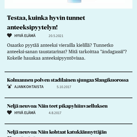
Testaa, kuinka hyvin tunnet
anteeksipyytelyn!
HYVÄ ELÄMÄ
20.5.2021
Osaatko pyytää anteeksi vierailla kielillä? Tunnetko
anteeksi-sanan taustatarinat? Mitä tarkoittaa "ándagassii"?
Kokeile hauskaa anteeksipyyntövisaa.
Kolmannen polven stadilainen sjungaa Slangikuorossa
AJANKOHTAISTA
5.10.2017
Neljä neuvoa: Näin teet pikapyhiinvaelluksen
HYVÄ ELÄMÄ
4.8.2017
Neljä neuvoa: Näin kohtaat katukäännyttäjän