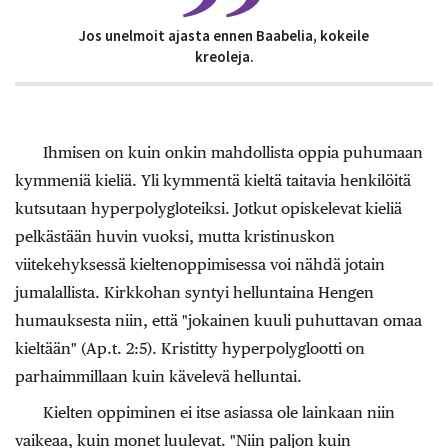
Jos unelmoit ajasta ennen Baabelia, kokeile
kreoleja.
Ihmisen on kuin onkin mahdollista oppia puhumaan
kymmeniä kieliä. Yli kymmentä kieltä taitavia henkilöitä
kutsutaan hyperpolygloteiksi. Jotkut opiskelevat kieliä
pelkästään huvin vuoksi, mutta kristinuskon
viitekehyksessä kieltenoppimisessa voi nähdä jotain
jumalallista. Kirkkohan syntyi helluntaina Hengen
humauksesta niin, että "jokainen kuuli puhuttavan omaa
kieltään" (Ap.t. 2:5). Kristitty hyperpolyglootti on
parhaimmillaan kuin kävelevä helluntai.
Kielten oppiminen ei itse asiassa ole lainkaan niin
vaikeaa, kuin monet luulevat. "Niin paljon kuin