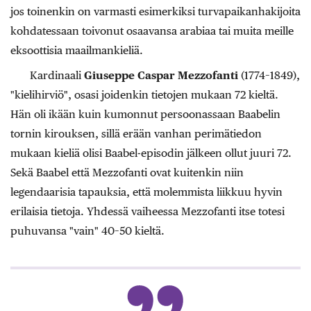
jos toinenkin on varmasti esimerkiksi turvapaikanhakijoita
kohdatessaan toivonut osaavansa arabiaa tai muita meille
eksoottisia maailmankieliä.
Kardinaali
Giuseppe Caspar Mezzofanti
(1774–1849),
"kielihirviö", osasi joidenkin tietojen mukaan 72 kieltä.
Hän oli ikään kuin kumonnut persoonassaan Baabelin
tornin kirouksen, sillä erään vanhan perimätiedon
mukaan kieliä olisi Baabel-episodin jälkeen ollut juuri 72.
Sekä Baabel että Mezzofanti ovat kuitenkin niin
legendaarisia tapauksia, että molemmista liikkuu hyvin
erilaisia tietoja. Yhdessä vaiheessa Mezzofanti itse totesi
puhuvansa "vain" 40–50 kieltä.