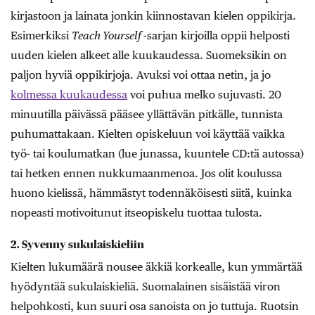
kirjastoon ja lainata jonkin kiinnostavan kielen oppikirja.
Esimerkiksi
Teach Yourself
-sarjan kirjoilla oppii helposti
uuden kielen alkeet alle kuukaudessa. Suomeksikin on
paljon hyviä oppikirjoja. Avuksi voi ottaa netin, ja jo
kolmessa kuukaudessa
voi puhua melko sujuvasti. 20
minuutilla päivässä pääsee yllättävän pitkälle, tunnista
puhumattakaan. Kielten opiskeluun voi käyttää vaikka
työ- tai koulumatkan (lue junassa, kuuntele CD:tä autossa)
tai hetken ennen nukkumaanmenoa. Jos olit koulussa
huono kielissä, hämmästyt todennäköisesti siitä, kuinka
nopeasti motivoitunut itseopiskelu tuottaa tulosta.
2. Syvenny sukulaiskieliin
Kielten lukumäärä nousee äkkiä korkealle, kun ymmärtää
hyödyntää sukulaiskieliä. Suomalainen sisäistää viron
helpohkosti, kun suuri osa sanoista on jo tuttuja. Ruotsin