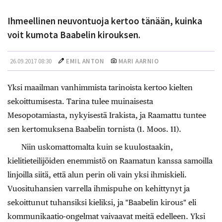
Ihmeellinen neuvontuoja kertoo tänään, kuinka
voit kumota Baabelin kirouksen.
26.09.2017 08:30
EMIL ANTON
MARI AARNIO
Yksi maailman vanhimmista tarinoista kertoo kielten
sekoittumisesta. Tarina tulee muinaisesta
Mesopotamiasta, nykyisestä Irakista, ja Raamattu tuntee
sen kertomuksena Baabelin tornista (1. Moos. 11).
Niin uskomattomalta kuin se kuulostaakin,
kielitieteilijöiden enemmistö on Raamatun kanssa samoilla
linjoilla siitä, että alun perin oli vain yksi ihmiskieli.
Vuosituhansien varrella ihmispuhe on kehittynyt ja
sekoittunut tuhansiksi kieliksi, ja "Baabelin kirous" eli
kommunikaatio-ongelmat vaivaavat meitä edelleen. Yksi