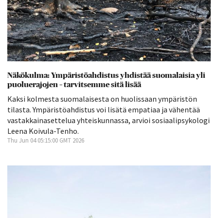
Näkökulma: Ympäristöahdistus yhdistää suomalaisia yli
puoluerajojen – tarvitsemme sitä lisää
Kaksi kolmesta suomalaisesta on huolissaan ympäristön
tilasta. Ympäristöahdistus voi lisätä empatiaa ja vähentää
vastakkainasettelua yhteiskunnassa, arvioi sosiaalipsykologi
Leena Koivula-Tenho.
Thu Jun 04 05:15:00 GMT 2026