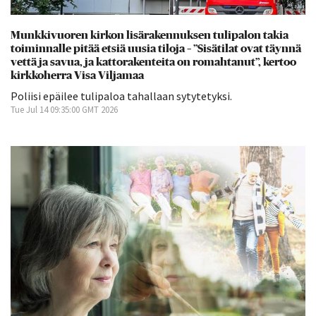
Munkkivuoren kirkon lisärakennuksen tulipalon takia
toiminnalle pitää etsiä uusia tiloja – ”Sisätilat ovat täynnä
vettä ja savua, ja kattorakenteita on romahtanut”, kertoo
kirkkoherra Visa Viljamaa
Poliisi epäilee tulipaloa tahallaan sytytetyksi.
Tue Jul 14 09:35:00 GMT 2026