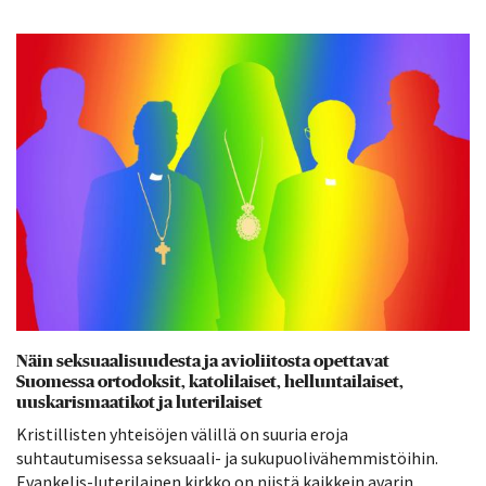
Näin seksuaalisuudesta ja avioliitosta opettavat
Suomessa ortodoksit, katolilaiset, helluntailaiset,
uuskarismaatikot ja luterilaiset
Kristillisten yhteisöjen välillä on suuria eroja
suhtautumisessa seksuaali- ja sukupuolivähemmistöihin.
Evankelis-luterilainen kirkko on niistä kaikkein avarin.