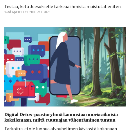
Testaa, ketä Jeesukselle tärkeää ihmistä muistutat eniten.
Wed Apr 09 12:15:00 GMT 2025
Digital Detox -paastoryhmä kannustaa nuoria aikuisia
kokeilemaan, miltä ruutuajan vähentäminen tuntuu
Tarkoitus ei ole luopua älypuhelimen käytöstä kokonaan,