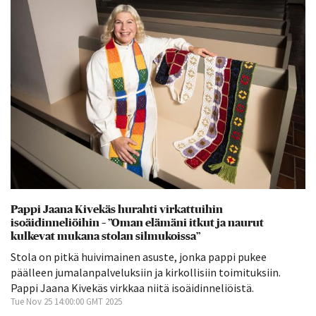
Pappi Jaana Kivekäs hurahti virkattuihin
isoäidinneliöihin – ”Oman elämäni itkut ja naurut
kulkevat mukana stolan silmukoissa”
Stola on pitkä huivimainen asuste, jonka pappi pukee
päälleen jumalanpalveluksiin ja kirkollisiin toimituksiin.
Pappi Jaana Kivekäs virkkaa niitä isoäidinneliöistä.
Tue Nov 25 14:00:00 GMT 2025