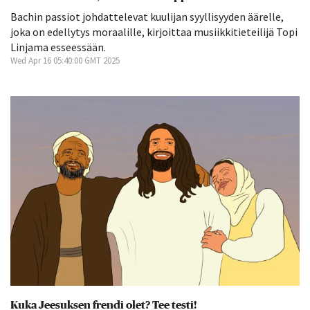
Bachin passiot johdattelevat kuulijan syyllisyyden äärelle,
joka on edellytys moraalille, kirjoittaa musiikkitieteilijä Topi
Linjama esseessään.
Wed Apr 16 05:40:00 GMT 2025
Kuka Jeesuksen frendi olet? Tee testi!