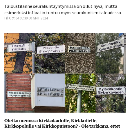
Taloustilanne seurakuntayhtymissä on ollut hyvä, mutta
esimerkiksi inflaatio tuntuu myös seurakuntien taloudessa.
Fri Oct 04 09:30:00 GMT 2024
Oletko menossa Kirkkokadulle, Kirkkotielle,
Kirkkopolulle vai Kirkkopuistoon? – Ole tarkkana, ettet