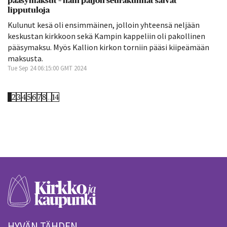
pääsymaksut – näin paljon seurakunnat saivat
lipputuloja
Kulunut kesä oli ensimmäinen, jolloin yhteensä neljään
keskustan kirkkoon sekä Kampin kappeliin oli pakollinen
pääsymaksu. Myös Kallion kirkon torniin pääsi kiipeämään
maksusta.
Tue Sep 24 06:15:00 GMT 2024
1
2
3
4
5
6
7
8
..
14
HYVÄN TÄHDEN.