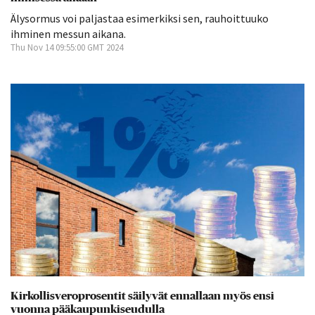
Älysormus voi paljastaa esimerkiksi sen, rauhoittuuko
ihminen messun aikana.
Thu Nov 14 09:55:00 GMT 2024
Kirkollisveroprosentit säilyvät ennallaan myös ensi
vuonna pääkaupunkiseudulla