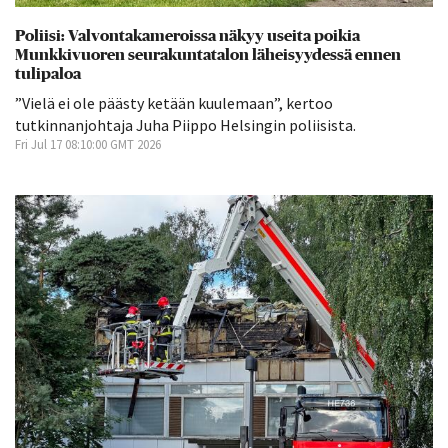
Poliisi: Valvontakameroissa näkyy useita poikia
Munkkivuoren seurakuntatalon läheisyydessä ennen
tulipaloa
”Vielä ei ole päästy ketään kuulemaan”, kertoo
tutkinnanjohtaja Juha Piippo Helsingin poliisista.
Fri Jul 17 08:10:00 GMT 2026