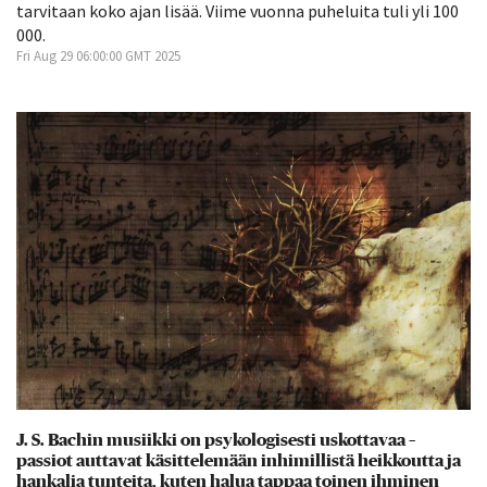
tarvitaan koko ajan lisää. Viime vuonna puheluita tuli yli 100
000.
Fri Aug 29 06:00:00 GMT 2025
J. S. Bachin musiikki on psykologisesti uskottavaa –
passiot auttavat käsittelemään inhimillistä heikkoutta ja
hankalia tunteita, kuten halua tappaa toinen ihminen