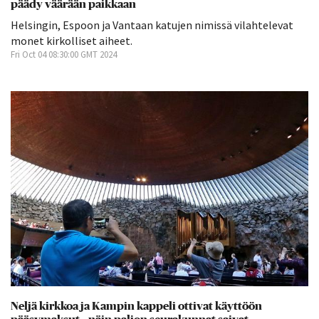
päädy väärään paikkaan
Helsingin, Espoon ja Vantaan katujen nimissä vilahtelevat
monet kirkolliset aiheet.
Fri Oct 04 08:30:00 GMT 2024
Neljä kirkkoa ja Kampin kappeli ottivat käyttöön