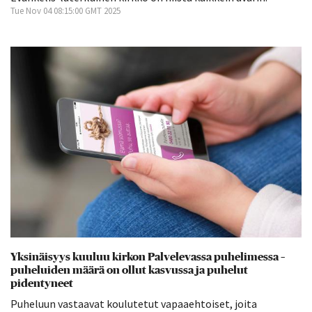
Tue Nov 04 08:15:00 GMT 2025
Yksinäisyys kuuluu kirkon Palvelevassa puhelimessa –
puheluiden määrä on ollut kasvussa ja puhelut
pidentyneet
Puheluun vastaavat koulutetut vapaaehtoiset, joita