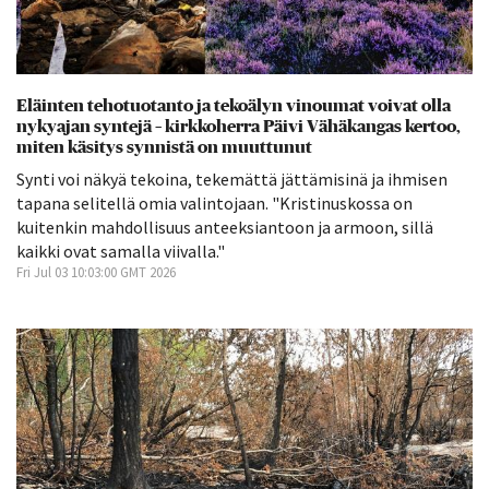
Eläinten tehotuotanto ja tekoälyn vinoumat voivat olla
nykyajan syntejä – kirkkoherra Päivi Vähäkangas kertoo,
miten käsitys synnistä on muuttunut
Synti voi näkyä tekoina, tekemättä jättämisinä ja ihmisen
tapana selitellä omia valintojaan. "Kristinuskossa on
kuitenkin mahdollisuus anteeksiantoon ja armoon, sillä
kaikki ovat samalla viivalla."
Fri Jul 03 10:03:00 GMT 2026