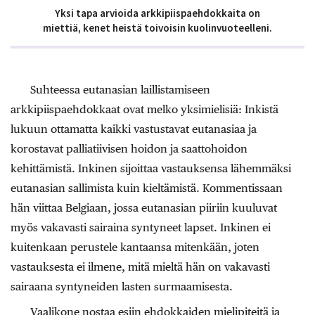
Yksi tapa arvioida arkkipiispaehdokkaita on
miettiä, kenet heistä toivoisin kuolinvuoteelleni.
Suhteessa eutanasian laillistamiseen
arkkipiispaehdokkaat ovat melko yksimielisiä: Inkistä
lukuun ottamatta kaikki vastustavat eutanasiaa ja
korostavat palliatiivisen hoidon ja saattohoidon
kehittämistä. Inkinen sijoittaa vastauksensa lähemmäksi
eutanasian sallimista kuin kieltämistä. Kommentissaan
hän viittaa Belgiaan, jossa eutanasian piiriin kuuluvat
myös vakavasti sairaina syntyneet lapset. Inkinen ei
kuitenkaan perustele kantaansa mitenkään, joten
vastauksesta ei ilmene, mitä mieltä hän on vakavasti
sairaana syntyneiden lasten surmaamisesta.
Vaalikone nostaa esiin ehdokkaiden mielipiteitä ja