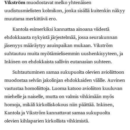
Vikström
muodostavat melko yhtenäisen
uudistusmielisten kolmikon, jonka sisällä kuitenkin näkyy
muutama merkittävä ero.
Kantola esimerkiksi kannattaa ainoana viidestä
ehdokkaasta nykyistä järjestelmää, jossa seurakunnan
jäsenyys määräytyy asuinpaikan mukaan. Vikström
suhtautuu muita myötämielisemmin uushenkisyyteen, ja
Inkinen on ehdokkaista sallivin eutanasian suhteen.
Suhtautuminen samaa sukupuolta olevien avioliittoon
muodostaa selvän jakolinjan ehdokkaiden välille. Auvinen
vastustaa homoliittoja. Luoma katsoo avioliiton kuuluvan
miehelle ja naiselle, mutta on valmis vihkimään myös
homoja, mikäli kirkolliskokous niin päättää. Inkinen,
Kantola ja Vikström kannattavat samaa sukupuolta
olevien kihlaparien kirkollista vihkimistä.