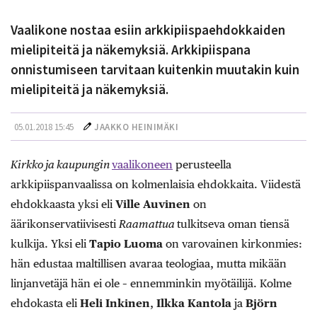
Vaalikone nostaa esiin arkkipiispaehdokkaiden
mielipiteitä ja näkemyksiä. Arkkipiispana
onnistumiseen tarvitaan kuitenkin muutakin kuin
mielipiteitä ja näkemyksiä.
05.01.2018 15:45
JAAKKO HEINIMÄKI
Kirkko ja kaupungin
vaalikoneen
perusteella
arkkipiispanvaalissa on kolmenlaisia ehdokkaita. Viidestä
ehdokkaasta yksi eli
Ville Auvinen
on
äärikonservatiivisesti
Raamattua
tulkitseva oman tiensä
kulkija. Yksi eli
Tapio Luoma
on varovainen kirkonmies:
hän edustaa maltillisen avaraa teologiaa, mutta mikään
linjanvetäjä hän ei ole – ennemminkin myötäilijä. Kolme
ehdokasta eli
Heli Inkinen
,
Ilkka Kantola
ja
Björn