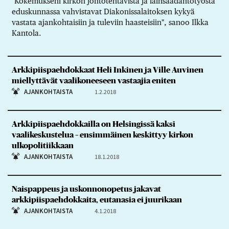
"Kokemukseni kirkon johtotehtävistä ja lainsäädäntötyöstä
eduskunnassa vahvistavat Diakonissalaitoksen kykyä
vastata ajankohtaisiin ja tuleviin haasteisiin", sanoo Ilkka
Kantola.
Arkkipiispaehdokkaat Heli Inkinen ja Ville Auvinen
miellyttävät vaalikoneeseen vastaajia eniten
AJANKOHTAISTA
1.2.2018
Arkkipiispaehdokkailla on Helsingissä kaksi
vaalikeskustelua – ensimmäinen keskittyy kirkon
ulkopolitiikkaan
AJANKOHTAISTA
18.1.2018
Naispappeus ja uskonnonopetus jakavat
arkkipiispaehdokkaita, eutanasia ei juurikaan
AJANKOHTAISTA
4.1.2018