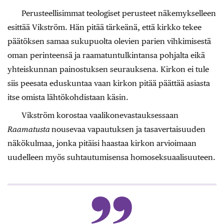
Perusteellisimmat teologiset perusteet näkemykselleen
esittää Vikström. Hän pitää tärkeänä, että kirkko tekee
päätöksen samaa sukupuolta olevien parien vihkimisestä
oman perinteensä ja raamatuntulkintansa pohjalta eikä
yhteiskunnan painostuksen seurauksena. Kirkon ei tule
siis peesata eduskuntaa vaan kirkon pitää päättää asiasta
itse omista lähtökohdistaan käsin.
Vikström korostaa vaalikonevastauksessaan
Raamatusta
nousevaa vapautuksen ja tasavertaisuuden
näkökulmaa, jonka pitäisi haastaa kirkon arvioimaan
uudelleen myös suhtautumisensa homoseksuaalisuuteen.