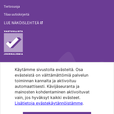
Tietosuoja
Tilaa uutiskirjeitä
LUE NÄKÖISLEHTEÄ
Käytämme sivustolla evästeitä. Osa
MENOHAKU
evästeistä on välttämättömiä palvelun
toiminnan kannalta ja aktivoituu
automaattisesti. Kävijäseuranta ja
mainosten kohdentaminen aktivoituvat
vain, jos hyväksyt kaikki evästeet.
Lisätietoja evästekäytännöistämme
.
Pääkaupunkiseudun evankelis-
luterilaisten seurakuntien media.