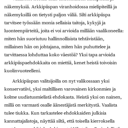
näkemyksiä. Arkkipiispan viranhoidossa mielipiteillä ja
näkemyksillä on tietysti paljon väliä. Silti arkkipiispa
tarvitsee työssään monia sellaisia taitoja, kykyjä ja
luonteenpiirteitä, joita ei voi arvioida millään vaalikoneella:
miten hän suoriutuu hallinnollisista tehtävistään,
millainen hän on johtajana, miten hän puhuttelee ja
tarvittaessa lohduttaa koko väestöä? Yksi tapa arvioida
arkkipiispaehdokkaita on miettiä, kenet heistä toivoisin
kuolinvuoteelleni.
Arkkipiispan valitsijoilla on nyt valikossaan yksi
konservatiivi, yksi maltillisen varovainen kirkonmies ja
kolme uudistusmielistä ehdokasta. Heistä yksi on nainen,
millä on varmasti osalle äänestäjistä merkitystä. Vaalista
tulee tiukka. Kun tarkastelee ehdokkaiden julkisia
kannattajalistoja, näyttää siltä, että toisella kierroksella