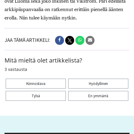
ovat Luoma sekä joko Inkinen tai Vikström. Pari edellistä
arkkipiispanvaalia on ratkennut erittäin pienellä äänten
erolla. Niin tulee käymään nytkin.
JAA TÄMÄ ARTIKKELI:
Mitä mieltä olet artikkelista?
3
vastausta
Kiinnostava
Hyödyllinen
Tylsä
En ymmärrä
Kiitos palautteesta! Jaa artikkeli: