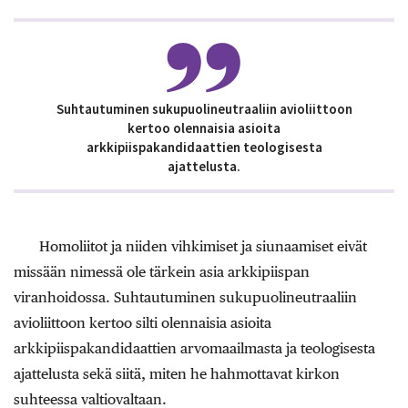
Suhtautuminen sukupuolineutraaliin avioliittoon
kertoo olennaisia asioita
arkkipiispakandidaattien teologisesta
ajattelusta.
Homoliitot ja niiden vihkimiset ja siunaamiset eivät
missään nimessä ole tärkein asia arkkipiispan
viranhoidossa. Suhtautuminen sukupuolineutraaliin
avioliittoon kertoo silti olennaisia asioita
arkkipiispakandidaattien arvomaailmasta ja teologisesta
ajattelusta sekä siitä, miten he hahmottavat kirkon
suhteessa valtiovaltaan.