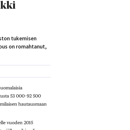
ikki
oston tukemisen
lous on romahtanut,
suomalaisia
tusta 53 000–92 500
lamilaisen hautausmaan
elle vuoden 2015