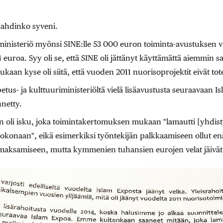
ahdinko syveni.
iministeriö myönsi SINE:lle 53 000 euron toiminta-avustuksen 
4 euroa. Syy oli se, että SINE oli jättänyt käyttämättä aiemmin 
an kyse oli siitä, että vuoden 2011 nuorisoprojektit eivät tot
etus- ja kulttuuriministeriöltä vielä lisäavustusta seuraavaan
netty.
oli isku, joka toimintakertomuksen mukaan "lamautti [yhdis
okonaan", eikä esimerkiksi työntekijän palkkaamiseen ollut en
 maksamiseen, mutta kymmenien tuhansien eurojen velat jäivä