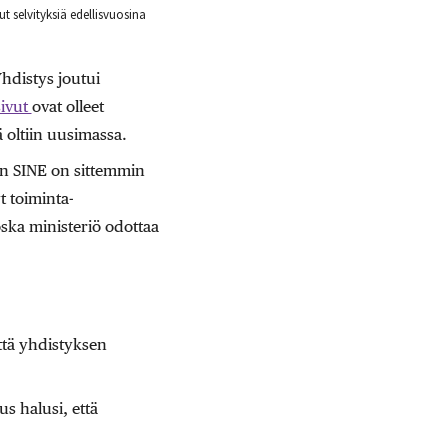
t selvityksiä edellisvuosina
hdistys joutui
sivut
ovat olleet
ä oltiin uusimassa.
 SINE on sittemmin
t toiminta-
ska ministeriö odottaa
ttä yhdistyksen
s halusi, että