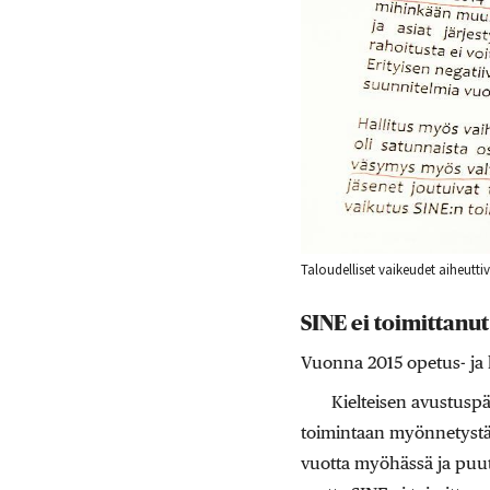
Taloudelliset vaikeudet aiheutti
SINE ei toimittanut
Vuonna 2015 opetus- ja k
Kielteisen avustuspä
toimintaan myönnetystä a
vuotta myöhässä ja puutt