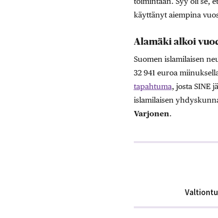
toimintaan. Syy oli se, 
käyttänyt aiempina vuos
Alamäki alkoi vuo
Suomen islamilaisen neu
32 941 euroa miinuksell
tapahtuma
, josta SINE 
islamilaisen yhdyskun
Varjonen
.
Valtiont