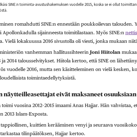
ylkäsi SINE:n toiminta-avustushakemuksen vuodelle 2015, koska se ei ollut toimittanu
östä.
minen romahdutti SINE:n ennestään poukkoilevan talouden. Y
Apollonkadulla sijainneesta toimitilastaan. Myös SINE:n
netti
. Vielä lokakuussa 2016 sivustolla oli viesti, jonka mukaan niit
iministeriön vanhemman hallitussihteerin
Joni Hiitolan
mukaan
ja 2014 talousselvitykset. Hiitola kertoo, että SINE on lähettäny
vuodelle 2016, mutta sen käsitteleminen on vielä kesken, ko
aloudellisista toimintaedellytyksistä.
n näytteilleasettajat eivät maksaneet osuuksiaan
toimi vuosina 2012–2015 imaami Anas Hajjar. Hän vahvistaa, e
n 2013 Islam-Exposta.
tappiollinen, kuittien kerääminen venyi ja seuraava vuosikokou
tarkastaa tilinpäätöksen, Hajjar kertoo.