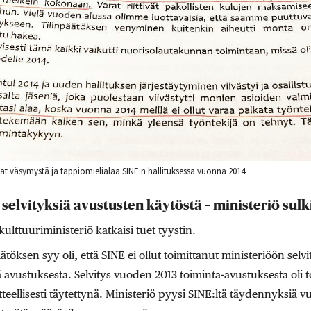
vat väsymystä ja tappiomielialaa SINE:n hallituksessa vuonna 2014.
 selvityksiä avustusten käytöstä – ministeriö sul
ulttuuriministeriö katkaisi tuet tyystin.
ätöksen syy oli, että SINE ei ollut toimittanut ministeriöön sel
vustuksesta. Selvitys vuoden 2013 toiminta-avustuksesta oli toi
eellisesti täytettynä. Ministeriö pyysi SINE:ltä täydennyksiä v