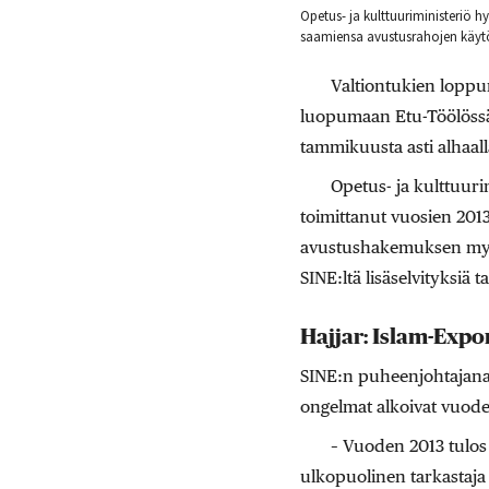
Opetus- ja kulttuuriministeriö h
saamiensa avustusrahojen käyt
Valtiontukien loppu
luopumaan Etu-Töölössä 
tammikuusta asti alhaalla
Opetus- ja kulttuur
toimittanut vuosien 2013 
avustushakemuksen myös 
SINE:ltä lisäselvityksiä t
Hajjar: Islam-Expo
SINE:n puheenjohtajana 
ongelmat alkoivat vuode
– Vuoden 2013 tulos 
ulkopuolinen tarkastaja 