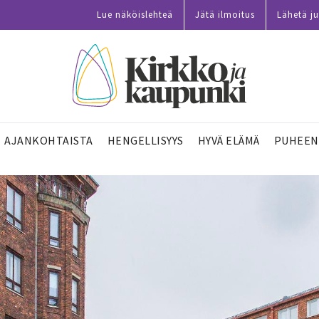
Lue näköislehteä
Jätä ilmoitus
Lähetä ju
AJANKOHTAISTA
HENGELLISYYS
HYVÄ ELÄMÄ
PUHEEN