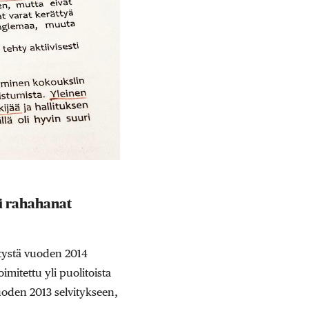
ki rahahanat
vitystä vuoden 2014
mitettu yli puolitoista
uoden 2013 selvitykseen,