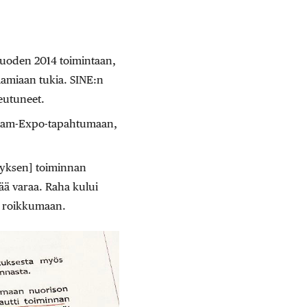
vuoden 2014 toimintaan,
saamiaan tukia. SINE:n
eutuneet.
 Islam-Expo-tapahtumaan,
tyksen] toiminnan
ää varaa. Raha kului
t roikkumaan.