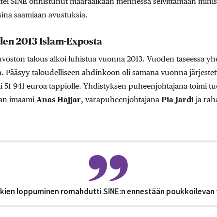
ettei SINE onnistunut määräaikaan mennessä selvittämään ministe
ina saamiaan avustuksia.
den 2013 Islam-Exposta
voston talous alkoi luhistua vuonna 2013. Vuoden taseessa yh
a. Pääsyy taloudelliseen ahdinkoon oli samana vuonna järjeste
jäi 51 941 euroa tappiolle. Yhdistyksen puheenjohtajana toimi 
nan imaami
Anas Hajjar
, varapuheenjohtajana
Pia Jardi
ja ra
ukien loppuminen romahdutti SINE:n ennestään poukkoilevan 