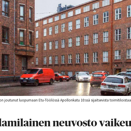
 joutunut luopumaan Etu-Töölössä Apollonkatu 10:ssä sijaitsevista toimitiloistaa
amilainen neuvosto vaikeu