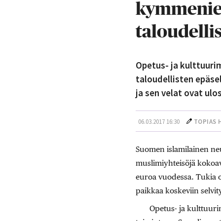
kymmenien
taloudelli
Opetus- ja kulttuur
taloudellisten epäse
ja sen velat ovat ulo
06.03.2017 16:30
TOPIAS 
Suomen islamilainen neu
muslimiyhteisöjä kokoav
euroa vuodessa. Tukia 
paikkaa koskeviin selvit
Opetus- ja kulttuur