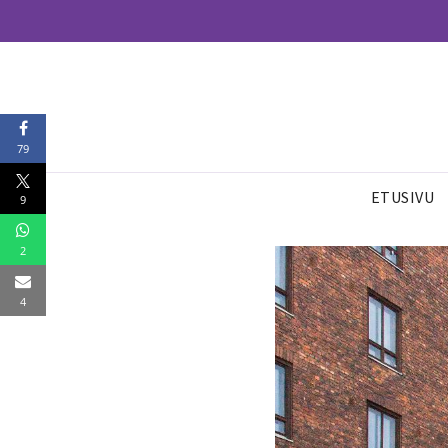
79
ETUSIVU
9
2
4