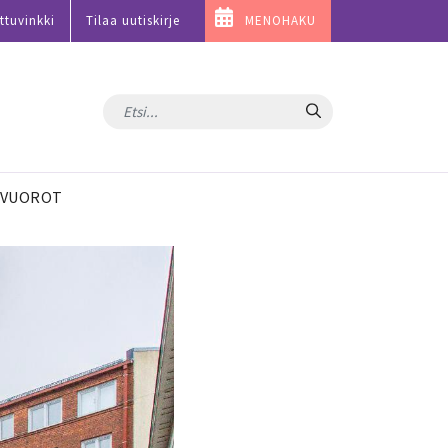
ttuvinkki
Tilaa uutiskirje
MENOHAKU
Hae
VUOROT