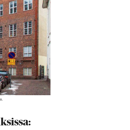
n.
ksissa: