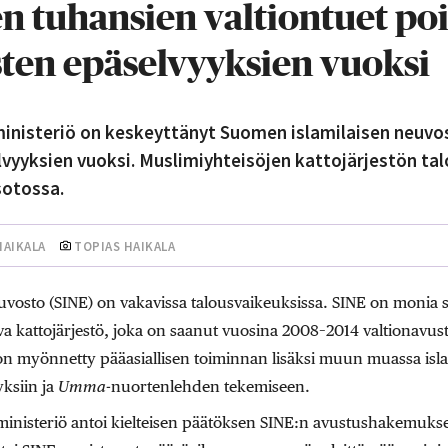
 tuhansien valtiontuet po
sten epäselvyyksien vuoksi
iministeriö on keskeyttänyt Suomen islamilaisen neuv
lvyyksien vuoksi. Muslimiyhteisöjen kattojärjestön ta
sotossa.
HAIKALA
TOPIAS HAIKALA
vosto (SINE) on vakavissa talousvaikeuksissa. SINE on monia 
a kattojärjestö, joka on saanut vuosina 2008–2014 valtionavus
on myönnetty pääasiallisen toiminnan lisäksi muun muassa is
yksiin ja
Umma-
nuortenlehden tekemiseen.
iministeriö antoi kielteisen päätöksen SINE:n avustushakemuks