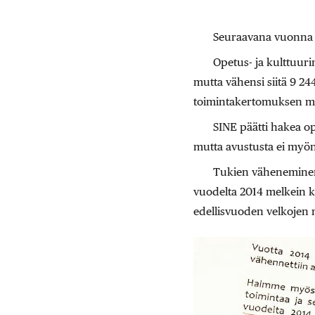
Seuraavana vuonna 
Opetus- ja kulttuur
mutta vähensi siitä 9 24
toimintakertomuksen muka
SINE päätti hakea op
mutta avustusta ei myön
Tukien väheneminen 
vuodelta 2014 melkein k
edellisvuoden velkojen