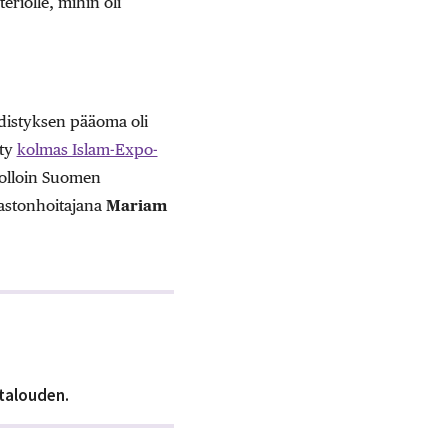
riölle, mihin oli
distyksen pääoma oli
tty
kolmas Islam-Expo-
tuolloin Suomen
hastonhoitajana
Mariam
talouden.