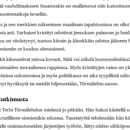
itä vauhdittaakseen Susannakin on osallistunut niin kutsuttuu
uuttomatkoja Israeliin.
 ja sen merkkien näkeminen maailman tapahtumissa on ollut 
 asti. Varhaiset kristityt odottivat Jeesuksen palaavan jo hei
u on viivästynyt, tuntuu kiivain ja äänekkäin odotus jääneen h
ionismiin se kuuluu olennaisesti.
t kiinnostivat minua kovasti. Niitä voi nähdä luonnonilmiöissä
nsimaiden moraalisessa rappiossa. Myös kristittyjen vaino on y
tisissa uskonnoissa ja myös politiikassa on aika tyypillistä näh
 nyt hyväksytä tai meidät hiljennetään, Törmälehto sanoo.
 tutkimusta
 Terhi Törmälehdon mielessä jo pitkään. Hän halusi käsitellä u
ristillinen sionismikin edustaa. Taustatyötä tehdessään hän luki
lle omistautuneiden järjestöjen työhön, liittyi niiden sähköpostil