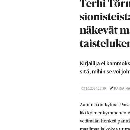
Terhi Törm
sionisteist
näkevät m
taisteluke
Kirjailija ei kammoks
sitä, mihin se voi joh
03.10.2024 16:30
KAISA H
Aamulla on kylmä. Päiväl
liki kolmenkymmenen vuod
vetämään henkeä pänttää
maailmaa ja kokea uutta