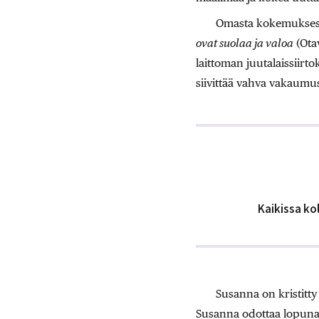
Omasta kokemuksesta
ovat suolaa ja valoa
(Ota
laittoman juutalaissiirto
siivittää vahva vakaumus
Kaikissa ko
Susanna on kristitty 
Susanna odottaa lopunaik