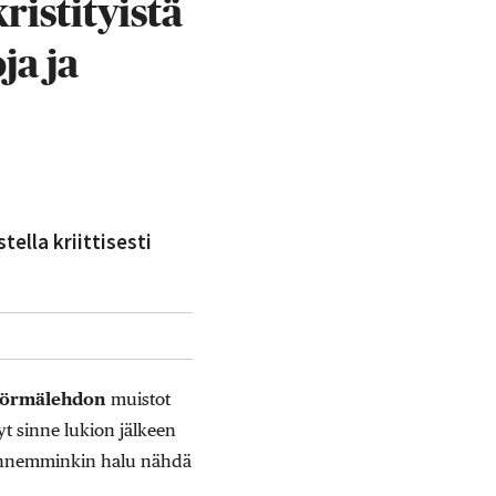
ristityistä
ja ja
ella kriittisesti
Törmälehdon
muistot
yt sinne lukion jälkeen
n ennemminkin halu nähdä