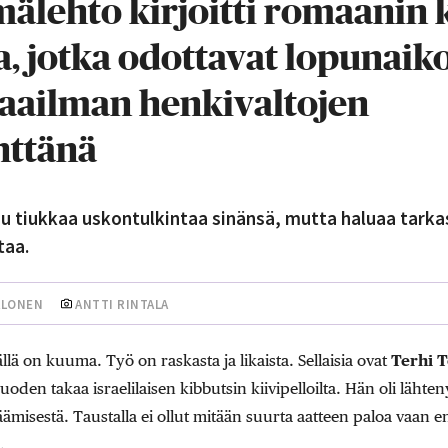
älehto kirjoitti romaanin k
a, jotka odottavat lopunaiko
aailman henkivaltojen
nttänä
u tiukkaa uskontulkintaa sinänsä, mutta haluaa tarkast
taa.
ALONEN
ANTTI RINTALA
lä on kuuma. Työ on raskasta ja likaista. Sellaisia ovat
Terhi 
en takaa israelilaisen kibbutsin kiivipelloilta. Hän oli lähten
misestä. Taustalla ei ollut mitään suurta aatteen paloa vaa
.