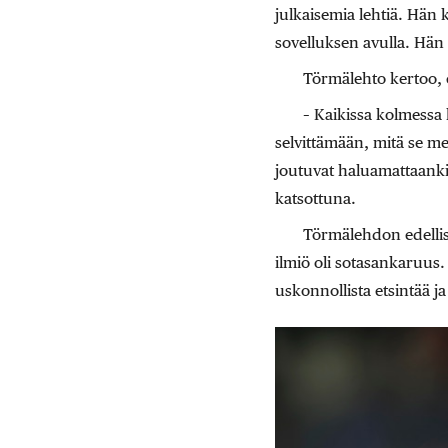
julkaisemia lehtiä. Hän k
sovelluksen avulla. Hän 
Törmälehto kertoo, e
– Kaikissa kolmessa 
selvittämään, mitä se merki
joutuvat haluamattaankin
katsottuna.
Törmälehdon edellis
ilmiö oli sotasankaruus.
uskonnollista etsintää ja 