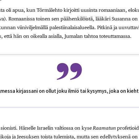
 oli apua, kun Törmälehto kirjoitti uusinta romaaniaan, elok
va). Romaanissa toinen sen päähenkilöistä, lääkäri Susanna on
kunnan viiniviljelmällä palestiinalaisalueella. Pitkinä ja uuvutt
, että hän on oikealla asialla, Jumalan tahtoa toteuttamassa.
lmessa kirjassani on ollut joku ilmiö tai kysymys, joka on kieh
sionisti. Hänelle Israelin valtiossa on kyse
Raamatun
profetioid
oja ja Jeesuksen toista tulemista, mutta sen edellytyksenä on 