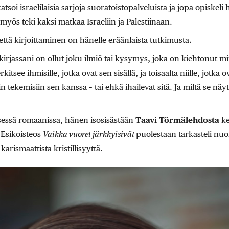
atsoi israelilaisia sarjoja suoratoistopalveluista ja jopa opiskel
myös teki kaksi matkaa Israeliin ja Palestiinaan.
ttä kirjoittaminen on hänelle eräänlaista tutkimusta.
kirjassani on ollut joku ilmiö tai kysymys, joka on kiehtonut m
tsee ihmisille, jotka ovat sen sisällä, ja toisaalta niille, jotka ov
 tekemisiin sen kanssa – tai ehkä ihailevat sitä. Ja miltä se n
essä romaanissa, hänen isosisästään
Taavi Törmälehdosta
k
 Esikoisteos
Vaikka vuoret järkkyisivät
puolestaan tarkasteli nu
karismaattista kristillisyyttä.