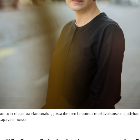
skonto ei ole ainoa elämänalue, jossa ihmisen taipumus mustavalkoiseen ajatteluu
ntapavalinnoissa.