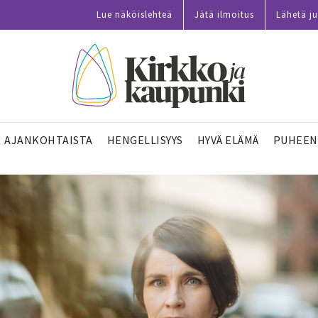
Lue näköislehteä
Jätä ilmoitus
Lähetä ju
AJANKOHTAISTA
HENGELLISYYS
HYVÄ ELÄMÄ
PUHEEN