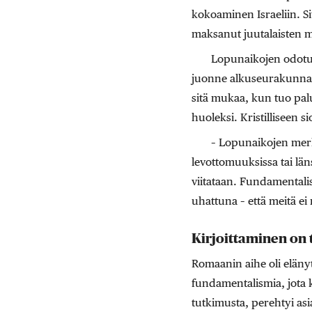
kokoaminen Israeliin. S
maksanut juutalaisten m
Lopunaikojen odotus
juonne alkuseurakunnasta
sitä mukaa, kun tuo palu
huoleksi. Kristilliseen s
– Lopunaikojen merki
levottomuuksissa tai lä
viitataan. Fundamentalis
uhattuna – että meitä ei
Kirjoittaminen on
Romaanin aihe oli elänyt
fundamentalismia, jota k
tutkimusta, perehtyi asia