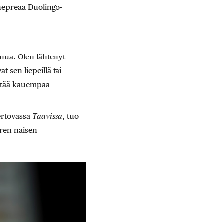
i hepreaa Duolingo-
inua. Olen lähtenyt
at sen liepeillä tai
äyttää kauempaa
ertovassa
Taavissa
, tuo
oren naisen