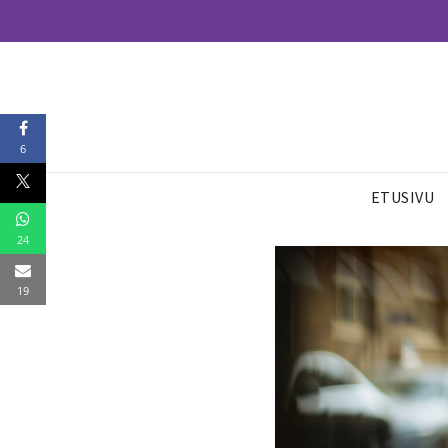
6
ETUSIVU
24
19