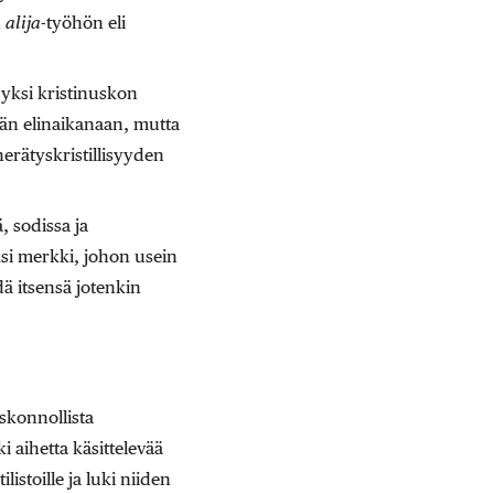
n
alija
-työhön eli
yksi kristinuskon
dän elinaikanaan, mutta
erätyskristillisyyden
, sodissa ja
ksi merkki, johon usein
dä itsensä jotenkin
skonnollista
 aihetta käsittelevää
istoille ja luki niiden