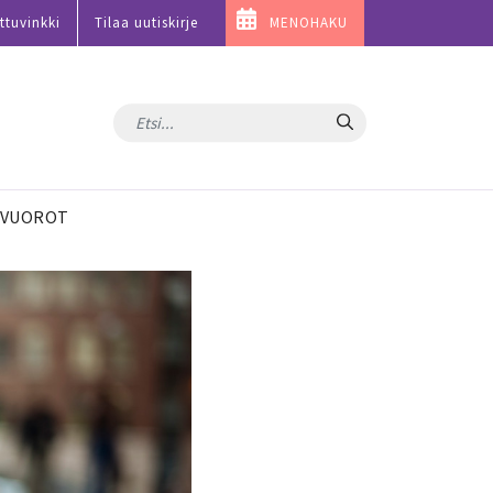
ttuvinkki
Tilaa uutiskirje
MENOHAKU
Hae
VUOROT