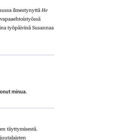
uussa ilmestynyttä
He
 vapaaehtoistyössä
avina työpäivinä Susannaa
tonut minua.
en täyttymisestä.
juutalaisten