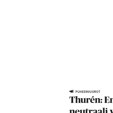
PUHEENVUOROT
Thurén: En
neutraali