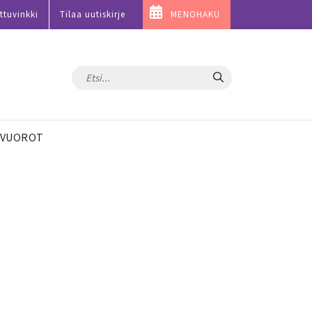
ttuvinkki
Tilaa uutiskirje
MENOHAKU
Hae
VUOROT