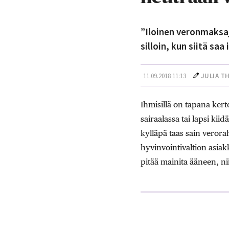
”Iloinen veronmaksaj
silloin, kun siitä saa
11.09.2018 11:13
JULIA
T
Ihmisillä on tapana kert
sairaalassa tai lapsi kii
kylläpä taas sain verora
hyvinvointivaltion asiakk
pitää mainita ääneen, ni