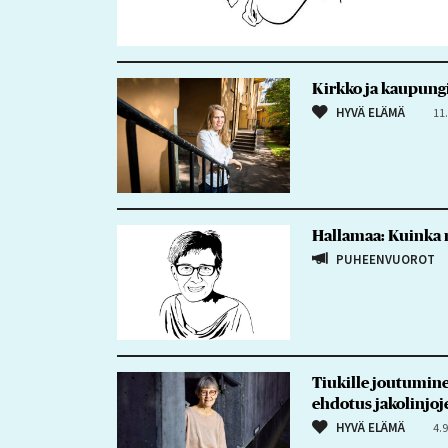
Kirkko ja kaupungi
HYVÄ ELÄMÄ
11
Hallamaa: Kuinka 
PUHEENVUOROT
Tiukille joutumine
ehdotus jakolinjo
HYVÄ ELÄMÄ
4.