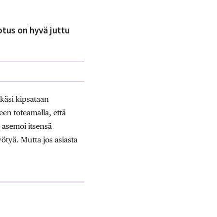
otus on hyvä juttu
käsi kipsataan
teen toteamalla, että
n asemoi itsensä
yötyä. Mutta jos asiasta