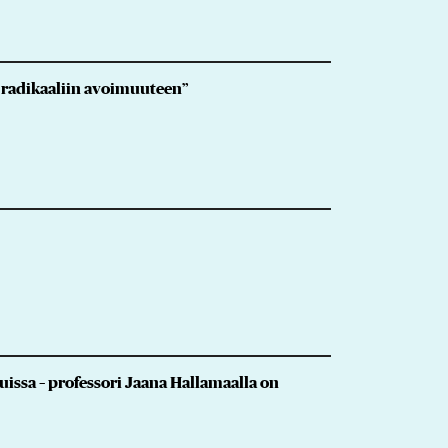
n radikaaliin avoimuuteen”
uissa – professori Jaana Hallamaalla on