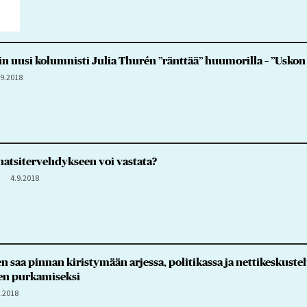
n uusi kolumnisti Julia Thurén ”ränttää” huumorilla – ”Usko
.9.2018
natsitervehdykseen voi vastata?
4.9.2018
n saa pinnan kiristymään arjessa, politikassa ja nettikeskustel
jen purkamiseksi
9.2018