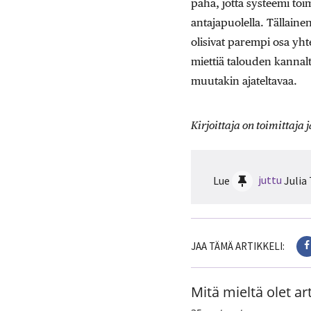
paha, jotta systeemi toi
antajapuolella. Tällaine
olisivat parempi osa yhte
miettiä talouden kannalta
muutakin ajateltavaa.
Kirjoittaja on toimittaja j
Lue
juttu
Julia
JAA TÄMÄ ARTIKKELI:
Mitä mieltä olet art