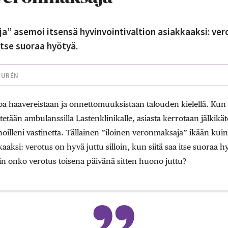
a” asemoi itsensä hyvinvointivaltion asiakkaaksi: ver
 itse suoraa hyötyä.
HURÉN
oa haavereistaan ja onnettomuuksistaan talouden kielellä. Kun 
dätetään ambulanssilla Lastenklinikalle, asiasta kerrotaan jälkikä
hoilleni vastinetta. Tällainen ”iloinen veronmaksaja” ikään kui
aaksi: verotus on hyvä juttu silloin, kun siitä saa itse suoraa h
in onko verotus toisena päivänä sitten huono juttu?