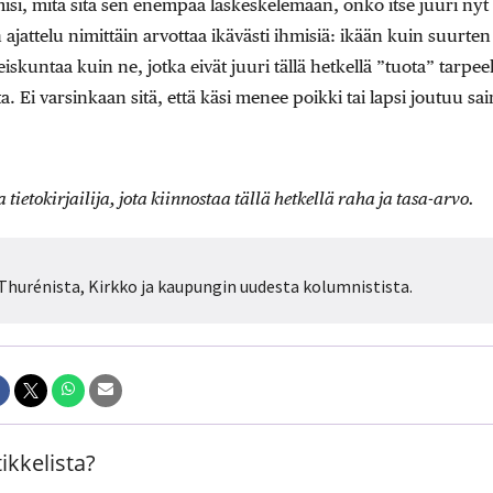
misi, mitä sitä sen enempää laskeskelemaan, onko itse juuri nyt
n ajattelu nimittäin arvottaa ikävästi ihmisiä: ikään kuin suurte
iskuntaa kuin ne, jotka eivät juuri tällä hetkellä ”tuota” tarpe
. Ei varsinkaan sitä, että käsi menee poikki tai lapsi joutuu sai
a tietokirjailija, jota kiinnostaa tällä hetkellä raha ja tasa-arvo.
 Thurénista, Kirkko ja kaupungin uudesta kolumnistista.
ikkelista?