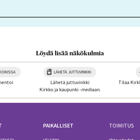
Löydä lisää näkökulmia
OOKISSA
LÄHETÄ JUTTUVINKKI
mentoi
Lähetä juttuvinkki
Tilaa Kirk
Kirkko ja kaupunki -mediaan.
T
PAIKALLISET
TOIMITUS