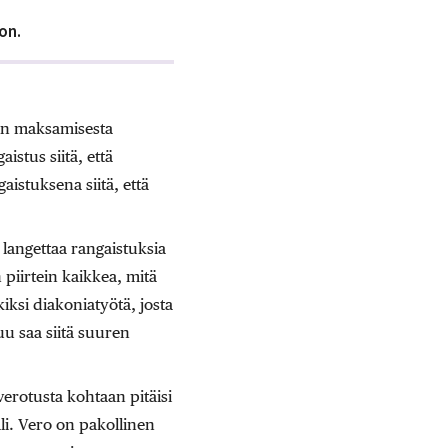
on.
on maksamisesta
istus siitä, että
istuksena siitä, että
 langettaa rangaistuksia
 piirtein kaikkea, mitä
iksi diakoniatyötä, josta
u saa siitä suuren
 verotusta kohtaan pitäisi
li. Vero on pakollinen