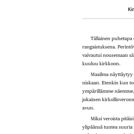
Ki
Tällainen puhetapa
rangaistuksena. Perintöve
vaivautui nousemaan sän
kuuluu kirkkoon.
Maailma näyttäytyy a
niskaan. Etenkin kun tod
ympärillämme näemme, kut
jokainen kirkollisveron
avun.
Miksi veroista pitäis
ylipäänsä tuntea suuria