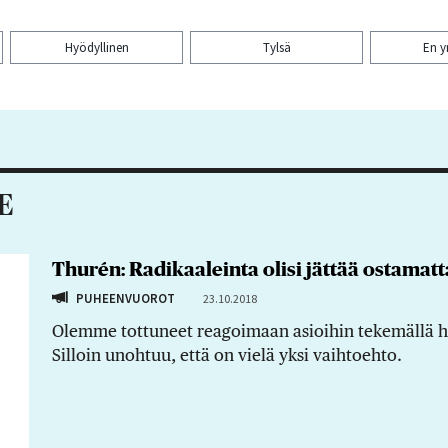
Hyödyllinen
Tylsä
En 
aa artikkeli:
E
Thurén: Radikaaleinta olisi jättää ostamatt
PUHEENVUOROT
23.10.2018
Olemme tottuneet reagoimaan asioihin tekemällä han
Silloin unohtuu, että on vielä yksi vaihtoehto.