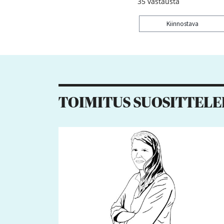
35
vastausta
Kiinnostava
Kiitos palautteesta! J
TOIMITUS SUOSITTELE