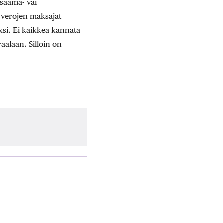
 saama- vai
n verojen maksajat
eksi. Ei kaikkea kannata
raalaan. Silloin on