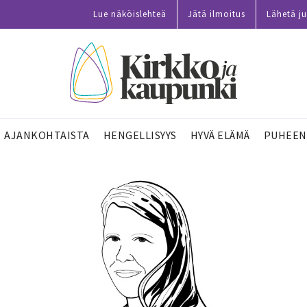
Lue näköislehteä
Jätä ilmoitus
Lähetä ju
AJANKOHTAISTA
HENGELLISYYS
HYVÄ ELÄMÄ
PUHEEN