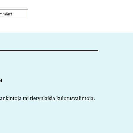
ymmärrä
a
kintoja tai tietynlaisia kulutusvalintoja.