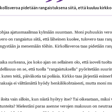
rkollisveroa pidetään rangaistuksena siitä, että kuuluu kirkko
 ohjaa ajatusmaailmaa kylmään suuntaan. Moni puhuukin ver
ro on rangaistus siitä, että läheinen kuolee, tulovero taas ranga
gystään ja menemään töihin. Kirkollisveroa taas pidetään ranga
ika surkeana, jos koko ajan on sellainen olo, että isoveli tuolta
ellisuus on se, että tuolla ”rangaistuksella” pyöritetään suurin
en teitä, päiväkotia tai poliisia. Kirkko taas järjestää esimerk
maksaja ei välttämättä hyödy henkilökohtaisesti, mutta moni mu
i iloita vain silloin, kun niistä hyötyy itse? Tai oikeastaan, miksi
 tunteita? Mielestäni paras asenne verojen maksuun on neutraa