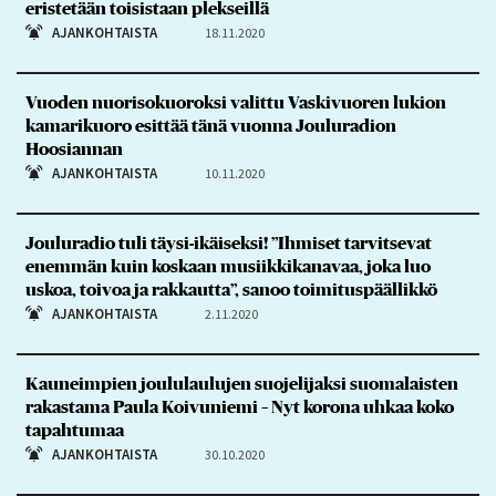
eristetään toisistaan plekseillä
AJANKOHTAISTA
18.11.2020
Vuoden nuoriso­kuoroksi valittu Vaskivuoren lukion
kamarikuoro esittää tänä vuonna Jouluradion
Hoosiannan
AJANKOHTAISTA
10.11.2020
Jouluradio tuli täysi-ikäiseksi! ”Ihmiset tarvitsevat
enemmän kuin koskaan musiikkikanavaa, joka luo
uskoa, toivoa ja rakkautta”, sanoo toimituspäällikkö
AJANKOHTAISTA
2.11.2020
Kauneimpien joululaulujen suojelijaksi suomalaisten
rakastama Paula Koivuniemi – Nyt korona uhkaa koko
tapahtumaa
AJANKOHTAISTA
30.10.2020