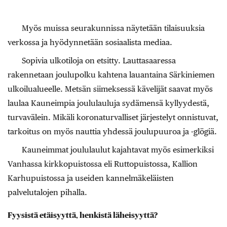
Myös muissa seurakunnissa näytetään tilaisuuksia
verkossa ja hyödynnetään sosiaalista mediaa.
Sopivia ulkotiloja on etsitty. Lauttasaaressa
rakennetaan joulupolku kahtena lauantaina Särkiniemen
ulkoilualueelle. Metsän siimeksessä kävelijät saavat myös
laulaa Kauneimpia joululauluja sydämensä kyllyydestä,
turvavälein. ­Mikäli koronaturvalliset järjestelyt onnistuvat,
tarkoitus on myös nauttia yhdessä joulupuuroa ja -glögiä.
Kauneimmat joululaulut kajahtavat myös esimerkiksi
Vanhassa kirkkopuistossa eli Ruttopuistossa, Kallion
Karhupuistossa ja useiden kannelmäkeläisten
palvelutalojen pihalla.
Fyysistä etäisyyttä, henkistä läheisyyttä?