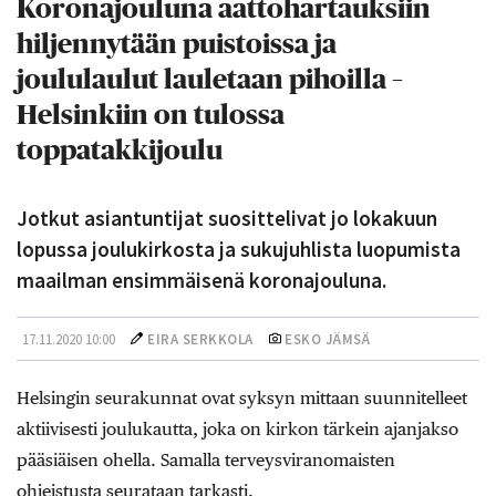
Koronajouluna aattohartauksiin
hiljennytään puistoissa ja
joululaulut lauletaan pihoilla –
Helsinkiin on tulossa
toppatakkijoulu
Jotkut asiantuntijat suosittelivat jo lokakuun
lopussa joulukirkosta ja sukujuhlista luopumista
maailman ensimmäisenä korona­jouluna.
17.11.2020 10:00
EIRA SERKKOLA
ESKO JÄMSÄ
Helsingin seurakunnat ovat syksyn mittaan suunnitelleet
aktiivisesti joulukautta, joka on kirkon tärkein ajanjakso
pääsiäisen ohella. ­Samalla terveysviranomaisten
ohjeistusta seurataan tarkasti.