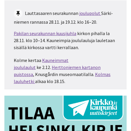
Lauttasaaren seurakunnan
joulupolut
Särki­
niemen rannassa 28.11. ja 19.12. klo 16–20.
Pakilan seurakunnan kuusijuhla
kirkon pihalla la
28.11. klo 10–14. Kauneimpia joululauluja lauletaan
sisällä kirkossa vartti kerrallaan.
Kolme kertaa
Kauneimmat
joululaulut
ke 2.12.
Herttoniemen kartanon
puistossa
, Knusgårdin museomaatilalla.
Kolmas
lauluhetki
alkaa klo 18.15.