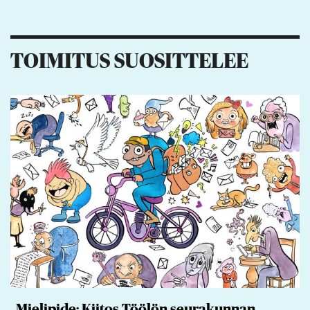
5
1
1
2
TOIMITUS SUOSITTELEE
Mielipide: Kiitos Töölön seurakunnan