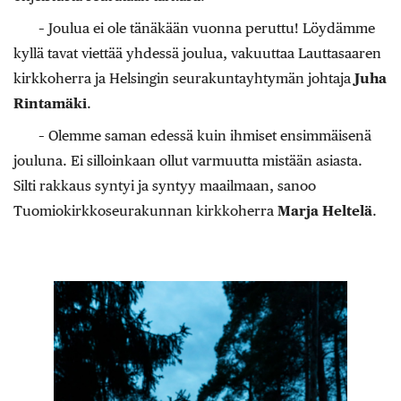
– Joulua ei ole tänäkään vuonna peruttu! Löydämme
kyllä tavat viettää yhdessä joulua, vakuuttaa Lauttasaaren
kirkkoherra ja Helsingin seurakunta­yhtymän johtaja
Juha
Rintamäki
.
– Olemme saman edessä kuin ihmiset ensimmäisenä
jouluna. Ei silloinkaan ollut varmuutta mistään asiasta.
Silti rakkaus syntyi ja syntyy maailmaan, sanoo
Tuomiokirkkoseurakunnan kirkkoherra ­
Marja Heltelä
.