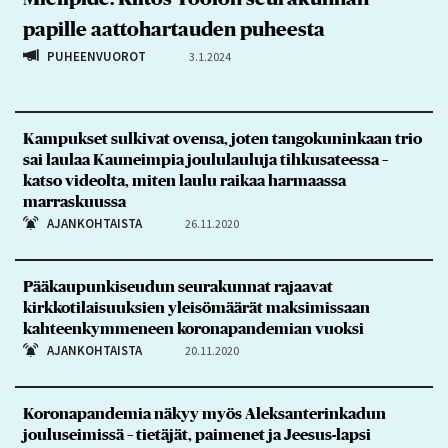
papille aattohartauden puheesta
PUHEENVUOROT
3.1.2024
Kampukset sulkivat ovensa, joten tangokuninkaan trio
sai laulaa Kauneimpia joululauluja tihkusateessa –
katso videolta, miten laulu raikaa harmaassa
marraskuussa
AJANKOHTAISTA
26.11.2020
Pääkaupunkiseudun seurakunnat rajaavat
kirkkotilaisuuksien yleisömäärät maksimissaan
kahteenkymmeneen koronapandemian vuoksi
AJANKOHTAISTA
20.11.2020
Koronapandemia näkyy myös Aleksanterinkadun
jouluseimissä – tietäjät, paimenet ja Jeesus-lapsi