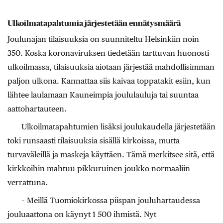
Ulkoilmatapahtumia järjestetään ennätysmäärä
Joulunajan tilaisuuksia on suunniteltu Helsinkiin noin
350. Koska koronaviruksen tiedetään tarttuvan huonosti
ulkoilmassa, tilaisuuksia aio­taan järjestää mahdollisimman
paljon ulkona. Kannattaa siis kaivaa toppatakit esiin, kun
lähtee laulamaan Kauneimpia joululauluja tai suuntaa
aattohartauteen.
Ulkoilmatapahtumien lisäksi joulukaudella järjestetään
toki runsaasti tilaisuuksia sisällä kirkoissa, mutta
turvaväleillä ja maskeja käyttäen. Tämä merkitsee sitä, että
kirkkoihin mahtuu pikkuruinen joukko normaaliin
verrattuna.
– Meillä Tuomiokirkossa piispan jouluhartaudessa
jouluaattona on käynyt 1 500 ihmistä. Nyt