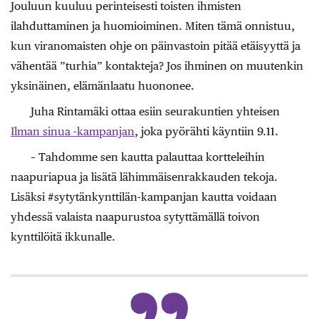
Jouluun kuuluu ­perinteisesti toisten ihmisten
ilahduttaminen ja huomioiminen. Miten tämä onnistuu,
kun viranomaisten ohje on päinvastoin pitää etäisyyttä ja
vähentää ”turhia” kontakteja? Jos ihminen on muutenkin
yksinäinen, elämänlaatu huononee.
Juha Rintamäki ottaa esiin seurakuntien yhteisen
Ilman sinua -kampanjan
, joka pyörähti käyntiin 9.11.
– Tahdomme sen kautta palauttaa kortteleihin
naapuriapua ja lisätä lähimmäisenrakkauden tekoja.
Lisäksi #sytytänkynttilän-kampanjan kautta voidaan
yhdessä valaista naapurustoa sytyttämällä toivon
kynttilöitä ikkunalle.