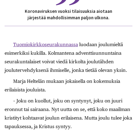
Koronaviruksen vuoksi tilaisuuksia aiotaan
järjestää mahdollisimman paljon ulkona.
Tuomiokirkkoseurakunnassa
luodaan joulumieltä
esimerkiksi kukilla. Kolmantena adventtisunnuntaina
seurakuntalaiset voivat viedä kirkolta joulutähden
joulutervehdyksenä ihmiselle, jonka tietää olevan yksin.
Marja Heltelän mukaan jokaisella on kokemuksia
erilaisista jouluista.
– Joku on kuollut, joku on syntynyt, joku on juuri
eronnut tai sairaana. Nyt uutta on se, että koko maailman
kristityt kohtaavat joulun erilaisena. Mutta joulu tulee joka
tapauksessa, ja ­Kristus syntyy.