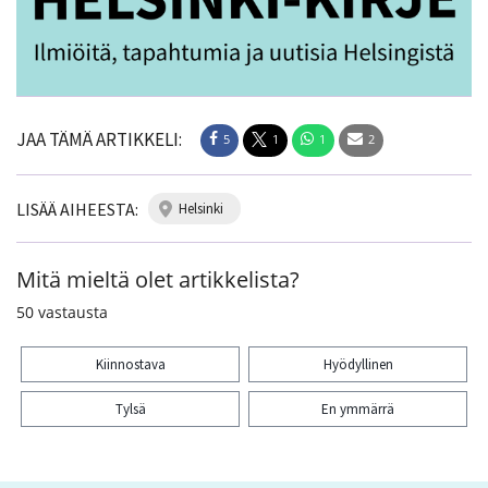
JAA TÄMÄ ARTIKKELI:
5
1
1
2
LISÄÄ AIHEESTA:
helsinki
Mitä mieltä olet artikkelista?
50
vastausta
Kiinnostava
Hyödyllinen
Tylsä
En ymmärrä
Kiitos palautteesta! Jaa artikkeli: