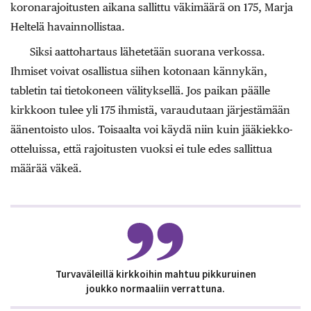
koronarajoitusten aikana sallittu väkimäärä on 175, Marja
Heltelä havainnollistaa.
Siksi aattohartaus lähetetään suorana verkossa.
Ihmiset voivat osallistua siihen kotonaan kännykän,
tabletin tai tietokoneen välityksellä. Jos paikan päälle
kirkkoon tulee yli 175 ihmistä, varaudutaan järjestämään
äänentoisto ulos. Toisaalta voi käydä niin kuin jääkiekko-
otteluissa, että rajoitusten vuoksi ei tule edes sallittua
määrää väkeä.
Turvaväleillä kirkkoihin mahtuu pikkuruinen
joukko normaaliin verrattuna.