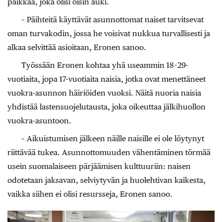
paikkaa, joka olisi öisin auki.
– Päihteitä käyttävät asunnottomat naiset tarvitsevat
oman turvakodin, jossa he voisivat nukkua turvallisesti ja
alkaa selvittää asioitaan, Eronen sanoo.
Työssään Eronen kohtaa yhä useammin 18–29-
vuotiaita, jopa 17-vuotiaita naisia, jotka ovat menettäneet
vuokra-asunnon häiriöiden vuoksi. Näitä nuoria naisia
yhdistää lastensuojelutausta, joka oikeuttaa jälkihuollon
vuokra-asuntoon.
– Aikuistumisen jälkeen näille naisille ei ole löytynyt
riittävää tukea. Asunnottomuuden vähentäminen törmää
usein suomalaiseen pärjäämisen kulttuuriin: naisen
odotetaan jaksavan, selviytyvän ja huolehtivan kaikesta,
vaikka siihen ei olisi resursseja, Eronen sanoo.