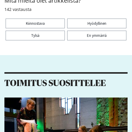
Mitä mieltä olet artikkelista?
142
vastausta
Kiinnostava
Hyödyllinen
Tylsä
En ymmärrä
Kiitos palautteesta! Jaa artikkeli:
9
2
1
2
TOIMITUS SUOSITTELEE