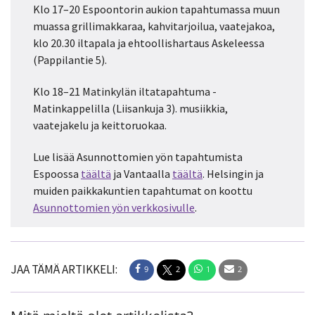
Klo 17–20 Espoontorin aukion tapahtumassa muun
muassa grillimakkaraa, kahvitarjoilua, vaatejakoa,
klo 20.30 iltapala ja ehtoollishartaus Askeleessa
(Pappilantie 5).
Klo 18–21 Matinkylän iltatapahtuma ­
Matinkappelilla (Liisankuja 3). musiikkia,
vaatejakelu ja keittoruokaa.
Lue lisää Asunnottomien yön tapahtumista
Espoossa
täältä
ja Vantaalla
täältä
. Helsingin ja
muiden paikkakuntien tapahtumat on koottu
Asunnottomien yön verkkosivulle
.
JAA TÄMÄ ARTIKKELI:
9
2
1
2