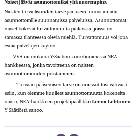
Naiset jäävät asunnottomiksi yhä nuorempina
Naisten turvallisuuden tarve jää usein tunnistamatta
asunnottomille suunnatuissa palveluissa. Asunnottomat
naiset kokevat turvattomuutta paikoissa, joissa on
samassa tilanteessa olevia miehiä. Turvattomuus voi jopa
estää palvelujen käytön.
VVA on mukana Y-Säätiön koordinoimassa NEA-
hankkeessa, jonka tavoitteena on naisten
asunnottomuuden poistaminen.
– Turvaan pääsemisen tarve on noussut tosi vahvasti
esiin, kun olemme kuulleet asunnottomuutta kokeneita
naisia, NEA-hankkeen projektipäällikkö
Leena Lehtonen
Y-Säätiöstä sanoo.