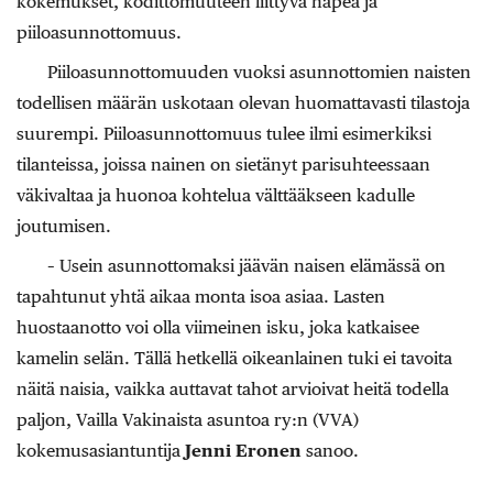
kokemukset, kodittomuuteen liittyvä häpeä ja
piiloasunnottomuus.
Piiloasunnottomuuden vuoksi asunnottomien naisten
todellisen määrän uskotaan olevan huomattavasti tilastoja
suurempi. Piiloasunnottomuus tulee ilmi esimerkiksi
tilanteissa, joissa nainen on sietänyt parisuhteessaan
väkivaltaa ja huonoa kohtelua välttääkseen kadulle
joutumisen.
– Usein asunnottomaksi jäävän naisen elämässä on
tapahtunut yhtä aikaa monta isoa asiaa. Lasten
huostaanotto voi olla viimeinen isku, joka katkaisee
kamelin selän. Tällä hetkellä oikeanlainen tuki ei tavoita
näitä naisia, vaikka auttavat tahot arvioivat heitä todella
paljon, Vailla Vakinaista asuntoa ry:n (VVA)
kokemusasiantuntija
Jenni Eronen
sanoo.