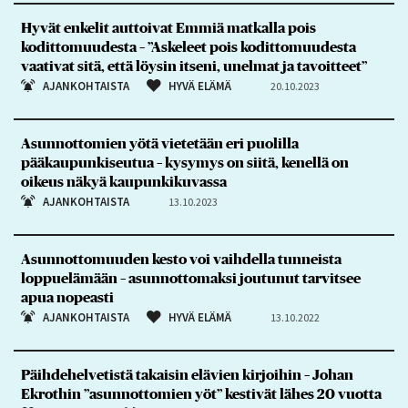
Hyvät enkelit auttoivat Emmiä matkalla pois
kodittomuudesta – ”Askeleet pois kodittomuudesta
vaativat sitä, että löysin itseni, unelmat ja tavoitteet”
AJANKOHTAISTA
HYVÄ ELÄMÄ
20.10.2023
Asunnottomien yötä vietetään eri puolilla
pääkaupunkiseutua – kysymys on siitä, kenellä on
oikeus näkyä kaupunkikuvassa
AJANKOHTAISTA
13.10.2023
Asunnottomuuden kesto voi vaihdella tunneista
loppuelämään – asunnottomaksi joutunut tarvitsee
apua nopeasti
AJANKOHTAISTA
HYVÄ ELÄMÄ
13.10.2022
Päihdehelvetistä takaisin elävien kirjoihin – Johan
Ekrothin ”asunnottomien yöt” kestivät lähes 20 vuotta