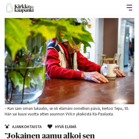
Avaa
– Kun sain oman lukaalin, se oli elämäni onnellisin päivä, kertoo Tepu, 55.
Hän sai kuusi vuotta sitten asunnon VVA:n yksiköstä Itä-Pasilasta.
AJANKOHTAISTA
HYVÄ ELÄMÄ
”Jokainen aamu alkoi sen