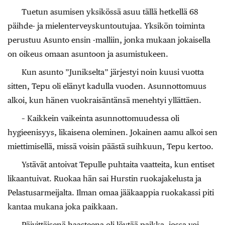
Tuetun asumisen yksikössä asuu tällä hetkellä 68
päihde- ja mielenterveyskuntoutujaa. Yksikön toiminta
perustuu Asunto ensin -malliin, jonka mukaan jokaisella
on oikeus omaan asuntoon ja asumistukeen.
Kun asunto ”Junikselta” järjestyi noin kuusi vuotta
sitten, Tepu oli elänyt kadulla vuoden. Asunnottomuus
alkoi, kun hänen vuokraisäntänsä menehtyi yllättäen.
– Kaikkein vaikeinta asunnottomuudessa oli
hygieenisyys, likaisena oleminen. Jokainen aamu alkoi sen
miettimisellä, missä voisin päästä suihkuun, Tepu kertoo.
Ystävät antoivat Tepulle puhtaita vaatteita, kun entiset
likaantuivat. Ruokaa hän sai Hurstin ruokajakelusta ja
Pelastusarmeijalta. Ilman omaa jääkaappia ruokakassi piti
kantaa mukana joka paikkaan.
Päivittäisenä haasteena oli löytää paikka, jossa voi