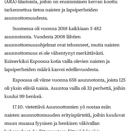
(ARA) tilastoista, joihin on ensimmäisen kerran koottu
tarkennettua tietoa naisten ja lapsiperheiden
asunnottomuudesta.
Suomessa oli vuonna 2018 kaikkiaan 5 482
asunnotonta. Vuodesta 2008 lähtien
asunnottomuusohjelmat ovat tehonneet, mutta naisten
asunnottomuus ei ole vähentynyt merkittävästi.
Esimerkiksi Espoossa kotia vailla olevien naisten ja
lapsiperheiden määrä kasvoi edellisvuodesta.
Espoossa oli viime vuonna 658 asunnotonta, joista 125
oli yksin eläviä naisia. Asuntoa vailla oli 33 perhettä, joihin
kuului 99 henkeä.
17.10. vietettävä Asunnottomien yö nostaa esiin
naisten asunnottomuuden erityispiirteitä, joihin kuuluvat
muun muassa fyysisen ja henkisen väkivallan