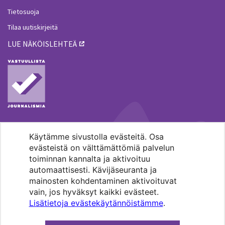
Tietosuoja
Tilaa uutiskirjeitä
LUE NÄKÖISLEHTEÄ
Käytämme sivustolla evästeitä. Osa
MENOHAKU
evästeistä on välttämättömiä palvelun
toiminnan kannalta ja aktivoituu
automaattisesti. Kävijäseuranta ja
mainosten kohdentaminen aktivoituvat
vain, jos hyväksyt kaikki evästeet.
Lisätietoja evästekäytännöistämme
.
Pääkaupunkiseudun evankelis-
luterilaisten seurakuntien media.