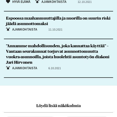
HYVÄ ELÄMÄ
AJANKOHTAISTA
12.10.2021
Espoossa maahanmuuttajilla ja nuorilla on suurin riski
jäädä asunnottomaksi
AJANKOHTAISTA
11.10.2021
”Annamme mahdollisuuden, joka kannattaa käyttää” –
Vantaan seurakunnat torjuvat asunnottomuutta
vuokra-asunnoilla, joista huolehtii asuntotyön diakoni
Jari Hirvonen
AJANKOHTAISTA
6.10.2021
Löydä lisää näkökulmia