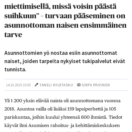
miettimisellä, missä voisin päästä
suihkuun” – turvaan pääseminen on
asunnottoman naisen ensimmäinen
tarve
Asunnottomien yö nostaa esiin asunnottomat
naiset, joiden tarpeita nykyiset tukipalvelut eivät
tunnista.
14.10.2019 10:05
TANELI KYLÄTASKU
SIRPA PÄIVINEN
Yli 1 200 yksin elävää naista oli asunnottomana vuonna
2018. Asuntoa vailla oli lisäksi 159 lapsiperhettä ja 105
pariskuntaa, joihin kuului yhteensä 600 ihmistä. Tiedot
käyvät ilmi Asumisen rahoitus- ja kehittämiskeskuksen