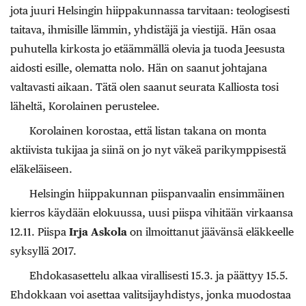
jota juuri Helsingin hiippakunnassa tarvitaan: teologisesti
taitava, ihmisille lämmin, yhdistäjä ja viestijä. Hän osaa
puhutella kirkosta jo etäämmällä olevia ja tuoda Jeesusta
aidosti esille, olematta nolo. Hän on saanut johtajana
valtavasti aikaan. Tätä olen saanut seurata Kalliosta tosi
läheltä, Korolainen perustelee.
Korolainen korostaa, että listan takana on monta
aktiivista tukijaa ja siinä on jo nyt väkeä parikymppisestä
eläkeläiseen.
Helsingin hiippakunnan piispanvaalin ensimmäinen
kierros käydään elokuussa, uusi piispa vihitään virkaansa
12.11. Piispa
Irja Askola
on ilmoittanut jäävänsä eläkkeelle
syksyllä 2017.
Ehdokasasettelu alkaa virallisesti 15.3. ja päättyy 15.5.
Ehdokkaan voi asettaa valitsijayhdistys, jonka muodostaa