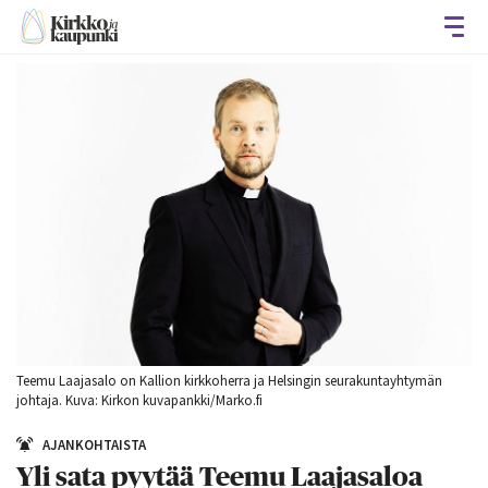
Avaa
Teemu Laajasalo on Kallion kirkkoherra ja Helsingin seurakuntayhtymän
johtaja. Kuva: Kirkon kuvapankki/Marko.fi
AJANKOHTAISTA
Yli sata pyytää Teemu Laajasaloa