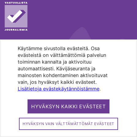
Käytämme sivustolla evästeitä. Osa
MENOHAKU
evästeistä on välttämättömiä palvelun
toiminnan kannalta ja aktivoituu
automaattisesti. Kävijäseuranta ja
mainosten kohdentaminen aktivoituvat
vain, jos hyväksyt kaikki evästeet.
Lisätietoja evästekäytännöistämme
.
Pääkaupunkiseudun evankelis-
luterilaisten seurakuntien media.
HYVÄKSYN KAIKKI EVÄSTEET
Copyright 2026. Kirkko ja kaupunki. All
rights reserved.
HYVÄKSYN VAIN VÄLTTÄMÄTTÖMÄT EVÄSTEET