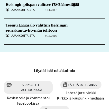
Helsingin piispan valitsee 1786 äänestäjää
AJANKOHTAISTA
18.1.2017
Teemu Laajasalo valittiin Helsingin
seurakuntayhtymän johtoon
AJANKOHTAISTA
9.12.2016
Löydä lisää näkökulmia
KESKUSTELE
LÄHETÄ JUTTUVINKKI
FACEBOOKISSA
Lähetä juttuvinkki
Keskustele ja kommentoi
Kirkko ja kaupunki -mediaan.
Facebookissa