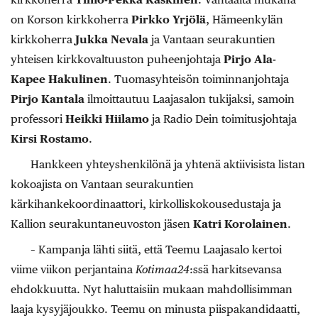
on Korson kirkkoherra
Pirkko Yrjölä
,
Hämeenkylän
kirkkoherra
Jukka Nevala
ja Vantaan seurakuntien
yhteisen kirkkovaltuuston puheenjohtaja
Pirjo Ala-
Kapee Hakulinen
. Tuomasyhteisön toiminnanjohtaja
Pirjo Kantala
ilmoittautuu Laajasalon tukijaksi, samoin
professori
Heikki Hiilamo
ja Radio Dein toimitusjohtaja
Kirsi Rostamo
.
Hankkeen yhteyshenkilönä ja yhtenä aktiivisista listan
kokoajista on Vantaan seurakuntien
kärkihankekoordinaattori, kirkolliskokousedustaja ja
Kallion seurakuntaneuvoston jäsen
Katri Korolainen
.
– Kampanja lähti siitä, että Teemu Laajasalo kertoi
viime viikon perjantaina
Kotimaa24
:ssä harkitsevansa
ehdokkuutta. Nyt haluttaisiin mukaan mahdollisimman
laaja kysyjäjoukko. Teemu on minusta piispakandidaatti,