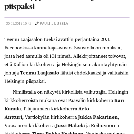
piispaksi
20.01.2017 10:45
PAULI JUUSELA
Teemu Laajasalon tueksi avattiin perjantaina 20.1.
Facebookissa kannattajasivusto. Sivustolla on nimilista,
jossa heti aamulla oli 101 nimeä. Allekirjoittaneet toivovat,
että Kallion kirkkoherra ja Helsingin seurakuntayhtymän
johtaja
Teemu Laajasalo
lähtisi ehdokkaaksi ja valittaisiin
Helsingin piispaksi.
Nimilistalla on näkyviä kirkollisia vaikuttajia. Helsingin
kirkkoherroista mukana ovat Paavalin kirkkoherra
Kari
Kanala
, Pitäjänmäen kirkkoherra
Arto
Antturi,
Vartiokylän kirkkoherra
Jukka Pakarinen
,
Vuosaaren kirkkoherra
Jussi Mäkelä
ja Roihuvuoren
kirkkoherra
Timo-Pekka Kaskinen
. Vantaalta mukana