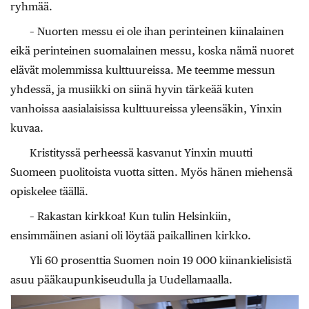
ryhmää.
– Nuorten messu ei ole ihan perinteinen kiinalainen
eikä perinteinen suomalainen messu, koska nämä nuoret
elävät molemmissa kulttuureissa. Me teemme messun
yhdessä, ja musiikki on siinä hyvin tärkeää kuten
vanhoissa aasialaisissa kulttuureissa yleensäkin, Yinxin
kuvaa.
Kristityssä perheessä kasvanut Yinxin muutti
Suomeen puolitoista vuotta sitten. Myös hänen miehensä
opiskelee täällä.
– Rakastan kirkkoa! Kun tulin Helsinkiin,
ensimmäinen asiani oli löytää paikallinen kirkko.
Yli 60 prosenttia Suomen noin 19 000 kiinankielisistä
asuu pääkaupunkiseudulla ja Uudellamaalla.