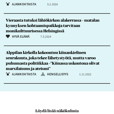
AJANKOHTAISTA
5.2.2026
Vieraasta tutuksi lähiökirkon alakerrassa – matalan
kynnyksen kohtaamispaikkoja tarvitaan
monikulttuurisessa Helsingissä
HYVÄ ELÄMÄ
7.5.2024
Alppilan kirkolla kokoontuu kiinankielinen
seurakunta, joka tekee lähetystyötä, mutta varoo
puhumasta politiikkaa –”Kiinassa uskontona olivat
marxilaisuus ja ateismi”
AJANKOHTAISTA
HENGELLISYYS
1.11.2022
Löydä lisää näkökulmia