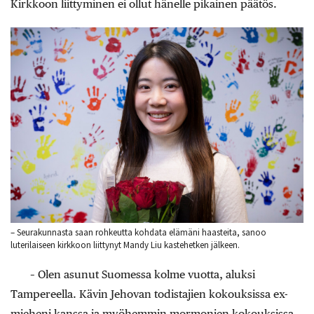
Kirkkoon liittyminen ei ollut hänelle pikainen päätös.
– Seurakunnasta saan rohkeutta kohdata elämäni haasteita, sanoo
luterilaiseen kirkkoon liittynyt Mandy Liu kastehetken jälkeen.
– Olen asunut Suomessa kolme vuotta, aluksi
Tampereella. Kävin Jehovan todistajien kokouksissa ex-
mieheni kanssa ja myöhemmin mormonien kokouksissa,