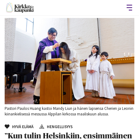
Avaa
Pastori Paulos Huang kastoi Mandy Liun ja hänen lapsensa Cherien ja Leonin
kiinankielisessä messussa Alppilan kirkossa maaliskuun alussa.
HYVÄ ELÄMÄ
HENGELLISYYS
”Kun tulin Helsinkiin, ensimmäinen