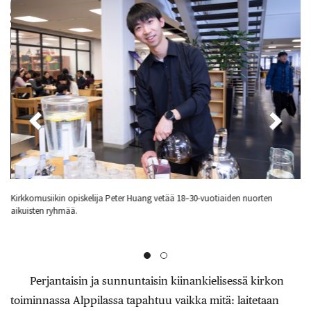
sa
Kirkkomusiikin opiskelija Peter Huang vetää 18–30-vuotiaiden nuorten
Ru
aikuisten ryhmää.
76
Ra
Perjantaisin ja sunnuntaisin kiinankielisessä kirkon
toiminnassa Alppilassa tapahtuu vaikka mitä: laitetaan