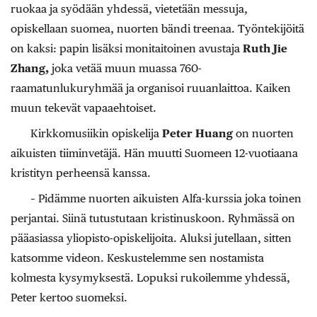
ruokaa ja syödään yhdessä, vietetään messuja,
opiskellaan suomea, nuorten bändi treenaa. Työntekijöitä
on kaksi: papin lisäksi monitaitoinen avustaja
Ruth Jie
Zhang,
joka vetää muun muassa 760-
raamatunlukuryhmää ja organisoi ruuanlaittoa. Kaiken
muun tekevät vapaaehtoiset.
Kirkkomusiikin opiskelija
Peter Huang
on nuorten
aikuisten tiiminvetäjä. Hän muutti Suomeen 12-vuotiaana
kristityn perheensä kanssa.
– Pidämme nuorten aikuisten Alfa-kurssia joka toinen
perjantai. Siinä tutustutaan kristinuskoon. Ryhmässä on
pääasiassa yliopisto-opiskelijoita. Aluksi jutellaan, sitten
katsomme videon. Keskustelemme sen nostamista
kolmesta kysymyksestä. Lopuksi rukoilemme yhdessä,
Peter kertoo suomeksi.