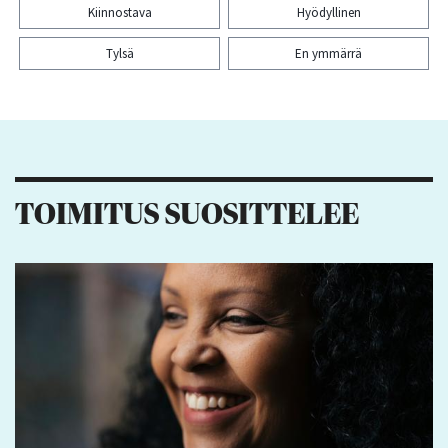
Kiinnostava
Hyödyllinen
Tylsä
En ymmärrä
Kiitos palautteesta! Jaa artikkeli:
3
1
3
TOIMITUS SUOSITTELEE