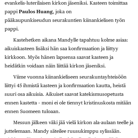
evankelis-luterilaisen kirkon jäseniksi. Kasteen toimittaa
pappi
Paulos Huang
, joka on
pääkaupunkiseudun seurakuntien kiinankielisen työn
pappi.
Kastehetken aikana Mandylle tapahtuu kolme asiaa:
aikuiskasteen lisäksi hän saa konfirmaation ja liittyy
kirkkoon. Myös hänen lapsensa saavat kasteen ja
heidätkin voidaan näin liittää kirkon jäseniksi.
Viime vuonna kiinankieliseen seurakuntayhteisöön
liittyi 45 ihmistä kasteen ja konfirmaation kautta, heistä
suuri osa aikuisia. Aikuiset saavat katekismusopetusta
ennen kastetta – moni ei ole tiennyt kristinuskosta mitään
ennen Suomeen tuloaan.
Messun jälkeen väki jää vielä kirkon ala-aulaan teelle ja
juttelemaan. Mandy säteilee ruusukimppu sylissään.