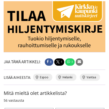
JAA TÄMÄ ARTIKKELI:
3
1
3
LISÄÄ AIHEESTA:
espoo
helsinki
vantaa
Mitä mieltä olet artikkelista?
56
vastausta