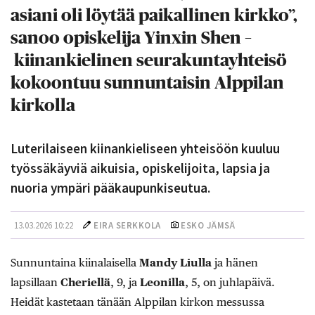
asiani oli löytää paikallinen kirkko”,
sanoo opiskelija Yinxin Shen –
kiinankielinen seurakuntayhteisö
kokoontuu sunnuntaisin Alppilan
kirkolla
Luterilaiseen kiinankieliseen yhteisöön kuuluu
työssäkäyviä aikuisia, opiskelijoita, lapsia ja
nuoria ympäri pääkaupunkiseutua.
13.03.2026 10:22
EIRA SERKKOLA
ESKO JÄMSÄ
Sunnuntaina kiinalaisella
Mandy Liulla
ja hänen
lapsillaan
Cheriellä
, 9, ja
Leonilla
, 5, on juhlapäivä.
Heidät kastetaan tänään Alppilan kirkon messussa