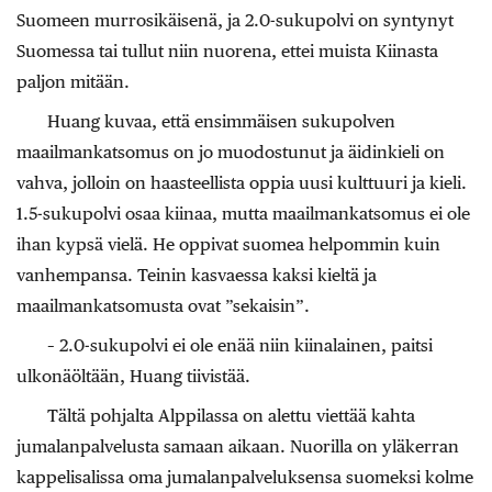
Suomeen murrosikäisenä, ja 2.0-sukupolvi on syntynyt
Suomessa tai tullut niin nuorena, ettei muista Kiinasta
paljon mitään.
Huang kuvaa, että ensimmäisen sukupolven
maailmankatsomus on jo muodostunut ja äidinkieli on
vahva, jolloin on haasteellista oppia uusi kulttuuri ja kieli.
1.5-sukupolvi osaa kiinaa, mutta maailmankatsomus ei ole
ihan kypsä vielä. He oppivat suomea helpommin kuin
vanhempansa. Teinin kasvaessa kaksi kieltä ja
maailmankatsomusta ovat ”sekaisin”.
– 2.0-sukupolvi ei ole enää niin kiinalainen, paitsi
ulkonäöltään, Huang tiivistää.
Tältä pohjalta Alppilassa on alettu viettää kahta
jumalanpalvelusta samaan aikaan. Nuorilla on yläkerran
kappelisalissa oma jumalanpalveluksensa suomeksi kolme