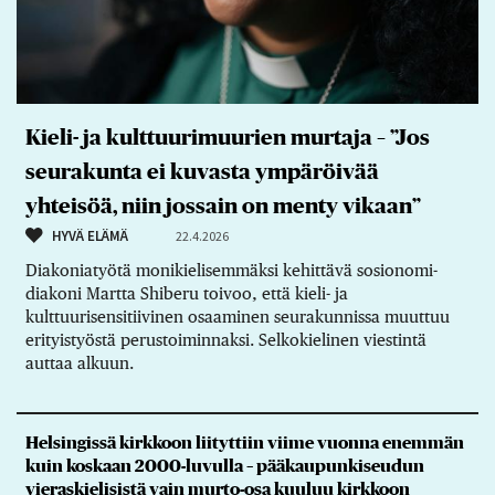
Kieli- ja kulttuurimuurien murtaja – ”Jos
seurakunta ei kuvasta ympäröivää
yhteisöä, niin jossain on menty vikaan”
HYVÄ ELÄMÄ
22.4.2026
Diakoniatyötä monikielisemmäksi kehittävä sosionomi-
diakoni Martta Shiberu toivoo, että kieli- ja
kulttuurisensitiivinen osaaminen seurakunnissa muuttuu
erityistyöstä perustoiminnaksi. Selkokielinen viestintä
auttaa alkuun.
Helsingissä kirkkoon liityttiin viime vuonna enemmän
kuin koskaan 2000-luvulla – pääkaupunkiseudun
vieraskielisistä vain murto-osa kuuluu kirkkoon