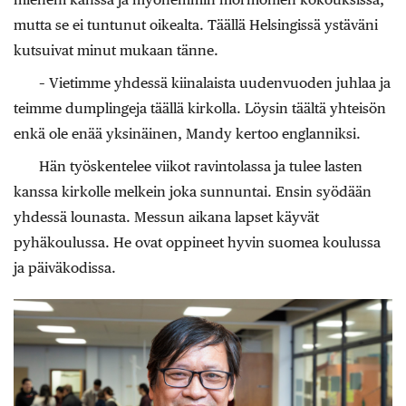
mutta se ei tuntunut oikealta. Täällä Helsingissä ystäväni
kutsuivat minut mukaan tänne.
– Vietimme yhdessä kiinalaista uudenvuoden juhlaa ja
teimme dumplingeja täällä kirkolla. Löysin täältä yhteisön
enkä ole enää yksinäinen, Mandy kertoo englanniksi.
Hän työskentelee viikot ravintolassa ja tulee lasten
kanssa kirkolle melkein joka sunnuntai. Ensin syödään
yhdessä lounasta. Messun aikana lapset käyvät
pyhäkoulussa. He ovat oppineet hyvin suomea koulussa
ja päiväkodissa.