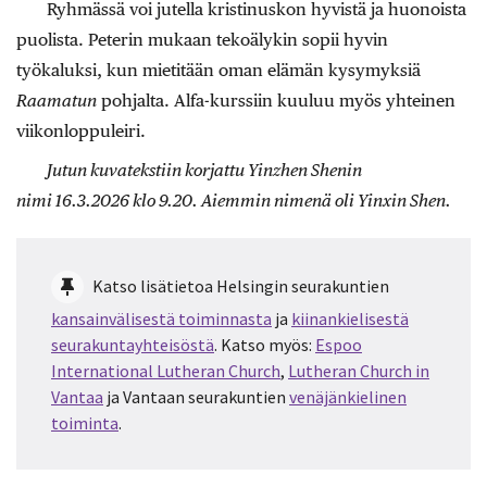
Ryhmässä voi jutella kristinuskon hyvistä ja huonoista
puolista. Peterin mukaan tekoälykin sopii hyvin
työkaluksi, kun mietitään oman elämän kysymyksiä
Raamatun
pohjalta. Alfa-kurssiin kuuluu myös yhteinen
viikonloppuleiri.
Jutun kuvatekstiin korjattu Yinzhen Shenin
nimi 16.3.2026 klo 9.20. Aiemmin nimenä oli Yinxin Shen.
Katso lisätietoa Helsingin seurakuntien
kansainvälisestä toiminnasta
ja
kiinankielisestä
seurakuntayhteisöstä
. Katso myös:
Espoo
International Lutheran Church
,
Lutheran Church in
Vantaa
ja Vantaan seurakuntien
venäjänkielinen
toiminta
.