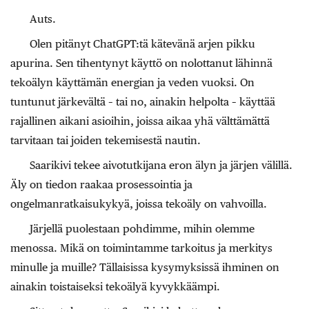
Auts.
Olen pitänyt ChatGPT:tä kätevänä arjen pikku
apurina. Sen tihentynyt käyttö on nolottanut lähinnä
tekoälyn käyttämän energian ja veden vuoksi. On
tuntunut järkevältä – tai no, ainakin helpolta – käyttää
rajallinen aikani asioihin, joissa aikaa yhä välttämättä
tarvitaan tai joiden tekemisestä nautin.
Saarikivi tekee aivotutkijana eron älyn ja järjen välillä.
Äly on tiedon raakaa prosessointia ja
ongelmanratkaisukykyä, joissa tekoäly on vahvoilla.
Järjellä puolestaan pohdimme, mihin olemme
menossa. Mikä on toimintamme tarkoitus ja merkitys
minulle ja muille? Tällaisissa kysymyksissä ihminen on
ainakin toistaiseksi tekoälyä kyvykkäämpi.