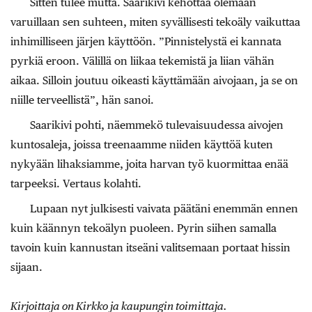
Sitten tulee mutta. Saarikivi kehottaa olemaan
varuillaan sen suhteen, miten syvällisesti tekoäly vaikuttaa
inhimilliseen järjen käyttöön. ”Pinnistelystä ei kannata
pyrkiä eroon. Välillä on liikaa tekemistä ja liian vähän
aikaa. Silloin joutuu oikeasti käyttämään aivojaan, ja se on
niille terveellistä”, hän sanoi.
Saarikivi pohti, näemmekö tulevaisuudessa aivojen
kuntosaleja, joissa treenaamme niiden käyttöä kuten
nykyään lihaksiamme, joita harvan työ kuormittaa enää
tarpeeksi. Vertaus kolahti.
Lupaan nyt julkisesti vaivata päätäni enemmän ennen
kuin käännyn tekoälyn puoleen. Pyrin siihen samalla
tavoin kuin kannustan itseäni valitsemaan portaat hissin
sijaan.
Kirjoittaja on Kirkko ja kaupungin toimittaja.