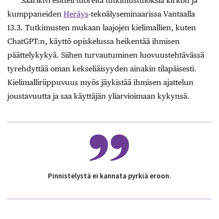
Saarikivi esitteli tuoreita tutkimustuloksia kirkon ja
kumppaneiden
Heräys
-tekoälyseminaarissa Vantaalla
13.3. Tutkimusten mukaan laajojen kielimallien, kuten
ChatGPT:n, käyttö opiskelussa heikentää ihmisen
päättelykykyä. Siihen turvautuminen luovuustehtävässä
tyrehdyttää oman kekseliäisyyden ainakin tilapäisesti.
Kielimalliriippuvuus myös jäykistää ihmisen ajattelun
joustavuutta ja saa käyttäjän yliarvioimaan kykynsä.
Pinnistelystä ei kannata pyrkiä eroon.