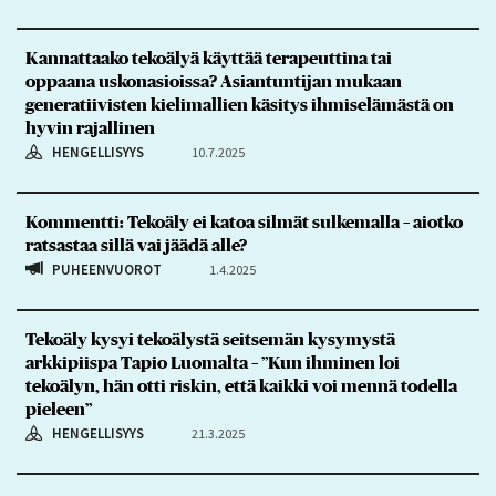
Kannattaako tekoälyä käyttää terapeuttina tai
oppaana uskonasioissa? Asiantuntijan mukaan
generatiivisten kielimallien käsitys ihmiselämästä on
hyvin rajallinen
HENGELLISYYS
10.7.2025
Kommentti: Tekoäly ei katoa silmät sulkemalla – aiotko
ratsastaa sillä vai jäädä alle?
PUHEENVUOROT
1.4.2025
Tekoäly kysyi tekoälystä seitsemän kysymystä
arkkipiispa Tapio Luomalta – ”Kun ihminen loi
tekoälyn, hän otti riskin, että kaikki voi mennä todella
pieleen”
HENGELLISYYS
21.3.2025