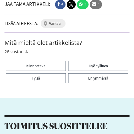
JAA TÄMÄ ARTIKKELI:
4
3
1
LISÄÄ AIHEESTA:
vantaa
Mitä mieltä olet artikkelista?
26
vastausta
Kiinnostava
Hyödyllinen
Tylsä
En ymmärrä
Kiitos palautteesta! Jaa artikkeli:
4
3
1
TOIMITUS SUOSITTELEE