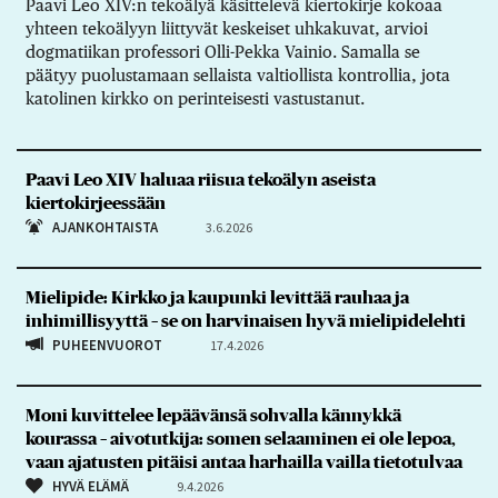
Paavi Leo XIV:n tekoälyä käsittelevä kiertokirje kokoaa
yhteen tekoälyyn liittyvät keskeiset uhkakuvat, arvioi
dogmatiikan professori Olli-Pekka Vainio. Samalla se
päätyy puolustamaan sellaista valtiollista kontrollia, jota
katolinen kirkko on perinteisesti vastustanut.
Paavi Leo XIV haluaa riisua tekoälyn aseista
kiertokirjeessään
AJANKOHTAISTA
3.6.2026
Mielipide: Kirkko ja kaupunki levittää rauhaa ja
inhimillisyyttä – se on harvinaisen hyvä mielipidelehti
PUHEENVUOROT
17.4.2026
Moni kuvittelee lepäävänsä sohvalla kännykkä
kourassa – aivotutkija: somen selaaminen ei ole lepoa,
vaan ajatusten pitäisi antaa harhailla vailla tietotulvaa
HYVÄ ELÄMÄ
9.4.2026