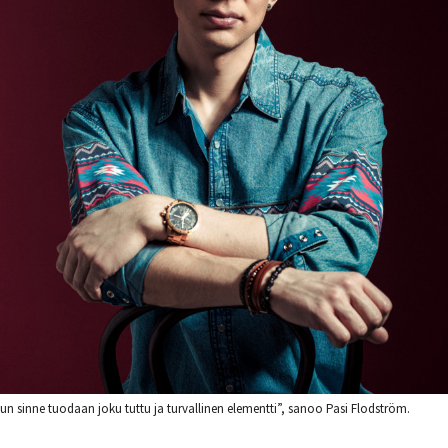
un sinne tuodaan joku tuttu ja turvallinen elementti”, sanoo Pasi Flodström.