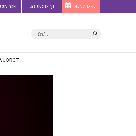
ttuvinkki
Tilaa uutiskirje
MENOHAKU
Hae
VUOROT