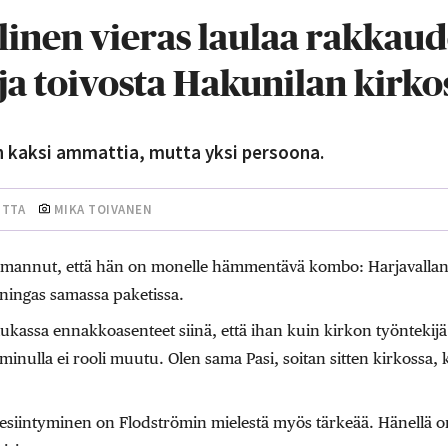
inen vieras laulaa rakkaud
ja toivosta Hakunilan kirko
n kaksi ammattia, mutta yksi persoona.
UTTA
MIKA TOIVANEN
annut, että hän on monelle hämmentävä kombo: Harjavallan
ningas samassa paketissa.
iukassa ennakkoasenteet siinä, että ihan kuin kirkon työntekijä e
inulla ei rooli muutu. Olen sama Pasi, soitan sitten kirkossa, k
a esiintyminen on Flodströmin mielestä myös tärkeää. Hänellä on