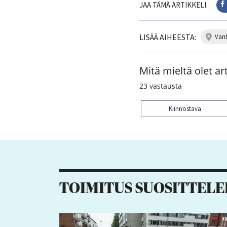
JAA TÄMÄ ARTIKKELI:
LISÄÄ AIHEESTA:
van
Mitä mieltä olet art
23
vastausta
Kiinnostava
Kiitos palautteesta! J
1
2
TOIMITUS SUOSITTELE