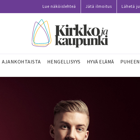
Lue näköislehteä
Jätä ilmoitus
Lähetä ju
AJANKOHTAISTA
HENGELLISYYS
HYVÄ ELÄMÄ
PUHEEN