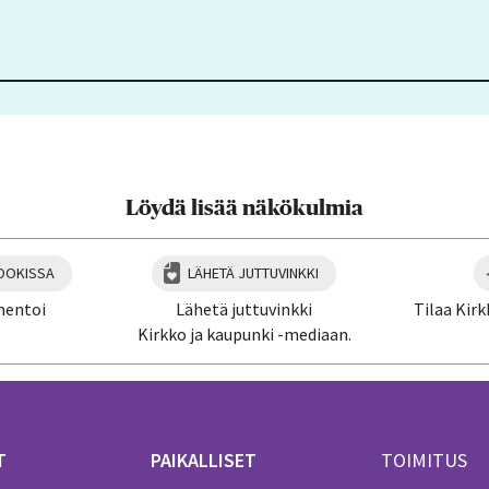
Löydä lisää näkökulmia
OOKISSA
LÄHETÄ JUTTUVINKKI
mentoi
Lähetä juttuvinkki
Tilaa Kirk
Kirkko ja kaupunki -mediaan.
T
PAIKALLISET
TOIMITUS