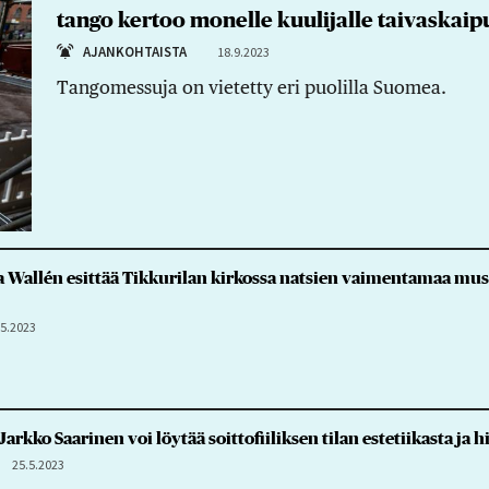
tango kertoo monelle kuulijalle taivaskaip
AJANKOHTAISTA
18.9.2023
Tangomessuja on vietetty eri puolilla Suomea.
 Wallén esittää Tikkurilan kirkossa natsien vaimentamaa mus
.5.2023
arkko Saarinen voi löytää soittofiiliksen tilan estetiikasta ja h
25.5.2023