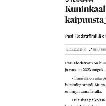
AJANKOHTAISTA
Kuninkaall
kaipuusta 
Pasi Flodströmillä o
24.02.2025 15:30
NINA RI
Pasi Flodström
on huom
ja vuoden 2023 tangoku
– Ihmisillä on aika p
iskelmägenressä. Mutta m
esiinnyn tanssilavalla.
Erilaisissa paikoiss