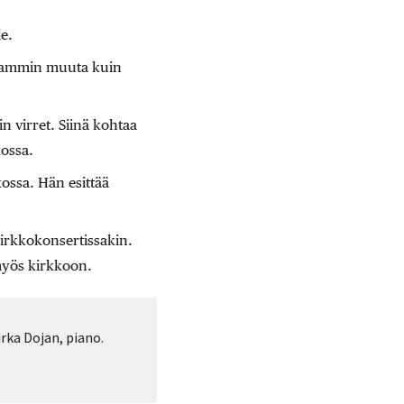
le.
useammin muuta kuin
 virret. Siinä kohtaa
kossa.
ossa. Hän esittää
irkkokonsertissakin.
myös kirkkoon.
irka Dojan, piano.