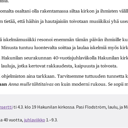
isia.
 omalta osaltani olla rakentamassa siltaa kirkon ja ihmisten välil
 tietää, että häihin ja hautajaisiin toivotaan musiikiksi yhä 
ä iskelmämusiikki resonoi enemmän tämän päivän ihmisille kuin
Minusta tuntuu luontevalta soittaa ja laulaa iskelmiä myös kir
 Hakunilan seurakunnan 40-vuotisjuhlaviikolla Hakunilan kirk
ä lauluja, jotka kertovat rakkaudesta, kaipuusta ja toivosta.
ni ohjelmiston aina tarkkaan. Tarvitsemme tuttuuden tunnetta k
nan
Anna mulle tähtitaivas
on kuin moderni rukous. Se sopii 
sertti
ti 4.3. klo 19 Hakunilan kirkossa. Pasi Flodström, laulu, ja M
a 40 vuotta,
juhlaviikko
1.–9.3.