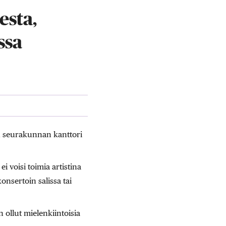
esta,
ssa
 seurakunnan kanttori
i voisi toimia artistina
onsertoin salissa tai
 ollut mielenkiintoisia