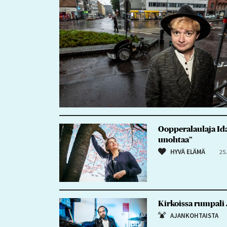
Oopperalaulaja Ida
unohtaa”
HYVÄ ELÄMÄ
25
Kirkoissa rumpali J
AJANKOHTAISTA