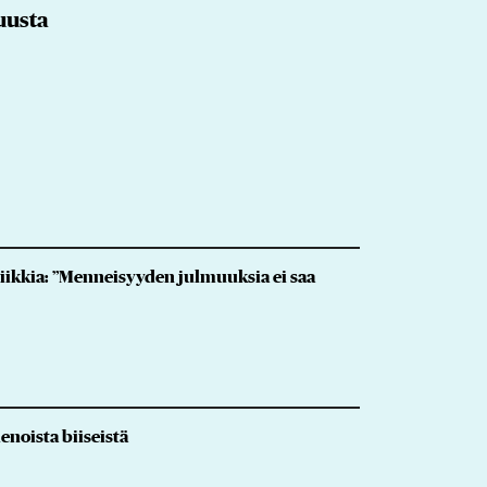
uusta
iikkia: ”Menneisyyden julmuuksia ei saa
ienoista biiseistä