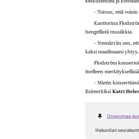
keskusteluita ja kohtaam
– Toivon, että voisin
Kanttorina Flodström
hengellistä musiikkia.
– Ymmärrän sen, ett
kaksi maailmaani yhtyy. 
Flodström konsertoi
itselleen merkityksellisi
– Mietin konserttie
Esimerkiksi
Katri Hele
Onnenmaa-kon
Hakunilan seurakunt