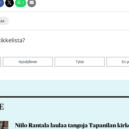
1
2
taa
ikkelista?
Hyödyllinen
Tylsä
En 
aa artikkeli:
E
Niilo Rantala laulaa tangoja Tapanilan kir