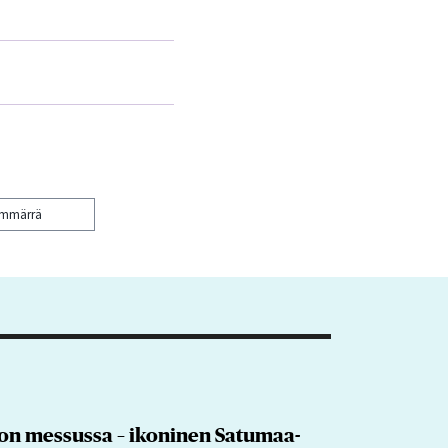
ymmärrä
kon messussa – ikoninen Satumaa-