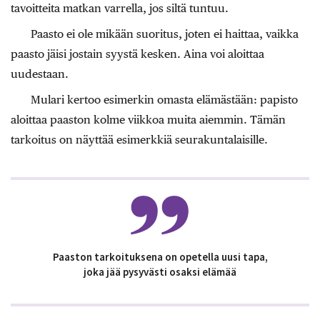
tavoitteita matkan varrella, jos siltä tuntuu.
Paasto ei ole mikään suoritus, joten ei haittaa, vaikka
paasto jäisi jostain syystä kesken. Aina voi aloittaa
uudestaan.
Mulari kertoo esimerkin omasta elämästään: papisto
aloittaa paaston kolme viikkoa muita aiemmin. Tämän
tarkoitus on näyttää esimerkkiä seurakuntalaisille.
Paaston tarkoituksena on opetella uusi tapa,
joka jää pysyvästi osaksi elämää