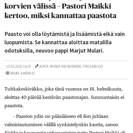
korvien välissä – Pastori Maikki
kertoo, miksi kannattaa paastota
Paasto voi olla löytämistä ja lisäämistä eikä vain
luopumista. Se kannattaa aloittaa matalilla
odotuksilla, neuvoo pappi Marjut Mulari.
13.02.2026 14:20
KATA-RIINA HEINONEN-TRICARICO
MARI AARNIO
Tuhkakeskiviikko, joka tänä vuonna on 18. helmikuuta,
aloittaa 40 päivää kestävän paastonajan. Sunnuntaisin ei
paastota.
– Paaston ydin on pääsiäiseen eli ilon juhlaan
valmistautuminen välillä synkistelynkin kautta, sanoo
Kirkko ja kaupungin
videosarjoista tuttu Pastori Maikki eli