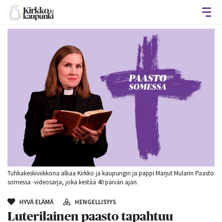
Avaa
Tuhkakeskiviikkona alkaa Kirkko ja kaupungin ja pappi Marjut Mularin Paasto
somessa -videosarja, joka kestää 40 päivän ajan.
HYVÄ ELÄMÄ
HENGELLISYYS
Luterilainen paasto tapahtuu