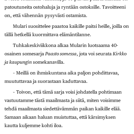
patoutuneita ostohaluja ja ryntään ostoksille. Tavoitteeni
on, että vähennän pysyvästi ostamista.
Mulari suosittelee paastoa kaikille paitsi heille, joilla on
tällä hetkellä kuormittava elämäntilanne.
Tuhkakeskiviikkona alkaa Mularin luotsaama 40-
osainen somesarja
Paasto somessa
, jota voi seurata
Kirkko
ja kaupungin
somekanavilla.
– Meillä on ihmiskuntana aika paljon pohdittavaa,
muututtavaa ja suorastaan kaduttavaa.
– Toivon, että tämä sarja voisi johdatella pohtimaan
vastuutamme tästä maailmasta ja siitä, miten voisimme
tehdä maailmasta siedettävämmän paikan kaikille elää.
Samaan aikaan haluan muistuttaa, että kärsimyksen
kautta kuljemme kohti iloa.