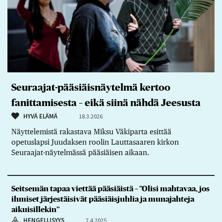
Seuraajat-pääsiäisnäytelmä kertoo
fanittamisesta – eikä siinä nähdä Jeesusta
HYVÄ ELÄMÄ
18.3.2026
Näyttelemistä rakastava Miksu Väkiparta esittää
opetuslapsi Juudaksen roolin Lauttasaaren kirkon
Seuraajat-näytelmässä pääsiäisen aikaan.
Seitsemän tapaa viettää pääsiäistä – ”Olisi mahtavaa, jos
ihmiset järjestäisivät pääsiäisjuhlia ja munajahteja
aikuisillekin”
HENGELLISYYS
7.4.2025