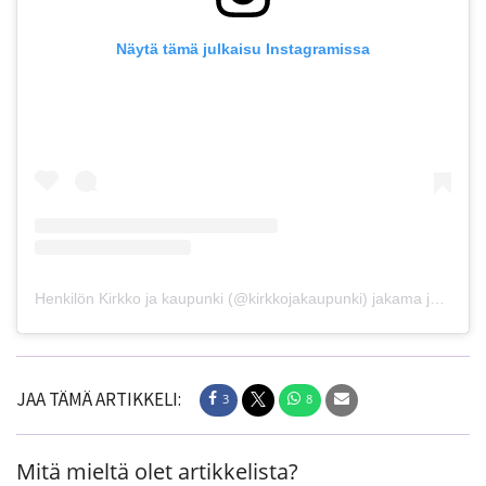
Näytä tämä julkaisu Instagramissa
Henkilön Kirkko ja kaupunki (@kirkkojakaupunki) jakama julkaisu
JAA TÄMÄ ARTIKKELI:
3
8
Mitä mieltä olet artikkelista?