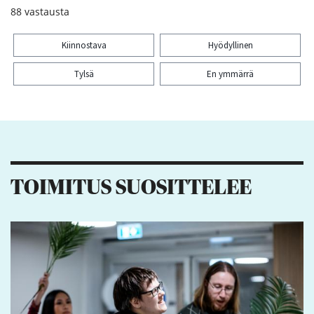
88
vastausta
Kiinnostava
Hyödyllinen
Tylsä
En ymmärrä
Kiitos palautteesta! Jaa artikkeli:
3
8
TOIMITUS SUOSITTELEE