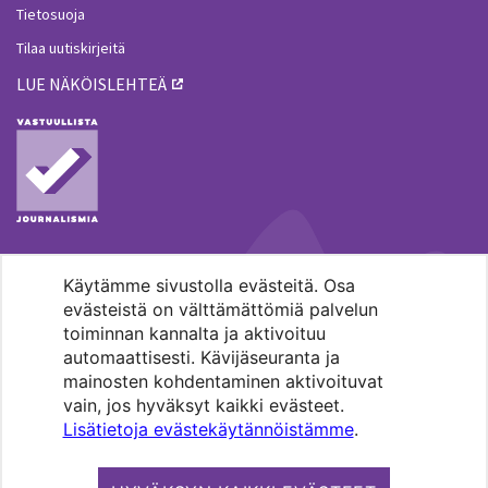
Tietosuoja
Tilaa uutiskirjeitä
LUE NÄKÖISLEHTEÄ
Käytämme sivustolla evästeitä. Osa
MENOHAKU
evästeistä on välttämättömiä palvelun
toiminnan kannalta ja aktivoituu
automaattisesti. Kävijäseuranta ja
mainosten kohdentaminen aktivoituvat
vain, jos hyväksyt kaikki evästeet.
Lisätietoja evästekäytännöistämme
.
Pääkaupunkiseudun evankelis-
luterilaisten seurakuntien media.