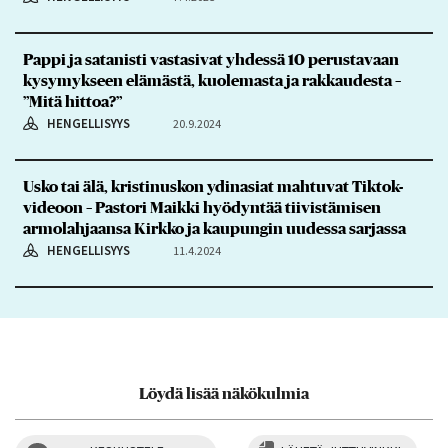
Pappi ja satanisti vastasivat yhdessä 10 perustavaan
kysymykseen elämästä, kuolemasta ja rakkaudesta –
”Mitä hittoa?”
HENGELLISYYS
20.9.2024
Usko tai älä, kristinuskon ydinasiat mahtuvat Tiktok-
videoon – Pastori Maikki hyödyntää tiivistämisen
armolahjaansa Kirkko ja kaupungin uudessa sarjassa
HENGELLISYYS
11.4.2024
Löydä lisää näkökulmia