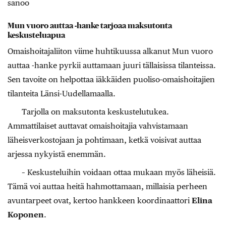
sanoo
Mun vuoro auttaa -hanke tarjoaa maksutonta
keskusteluapua
Omaishoitajaliiton viime huhtikuussa alkanut Mun vuoro
auttaa -hanke pyrkii auttamaan juuri tällaisissa tilanteissa.
Sen tavoite on helpottaa iäkkäiden puoliso-omaishoitajien
tilanteita Länsi-Uudellamaalla.
Tarjolla on maksutonta keskustelutukea.
Ammattilaiset auttavat omaishoitajia vahvistamaan
läheisverkostojaan ja pohtimaan, ketkä voisivat auttaa
arjessa nykyistä enemmän.
– Keskusteluihin voidaan ottaa mukaan myös läheisiä.
Tämä voi auttaa heitä hahmottamaan, millaisia perheen
avuntarpeet ovat, kertoo hankkeen koordinaattori
Elina
Koponen
.