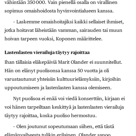
vähintään 350 000. Vain pienellä osalla on virallinen
sopimus omaishoidosta hyvinvointialueen kanssa.
– Laskemme omaishoitajiksi kaikki sellaiset ihmiset,
jotka hoitavat läheistään vamman, sairauden tai muun
hoivan tarpeen vuoksi, Koponen määrittelee.
Lastenlasten vierailuja täytyy rajoittaa
Ihan tällaisia eläkepäiviä Marit Olander ei suunnitellut.
Hän on elänyt puolisonsa kanssa 50 vuotta ja oli
varustautunut yhteisiin kulttuurielämyksiin, kirjoihin
uppoutumiseen ja lastenlasten kanssa olemiseen.
Nyt puolisoa ei enää voi viedä konserttiin, kirjaan ei
voi hänen tarpeiltaan keskittyä ja lastenlasten vierailuja
täytyy rajoittaa, koska puoliso hermostuu.
– Olen joutunut sopeutumaan siihen, että tästä
elämänvaiheesta tulikin erilainen, Olander sanoo.