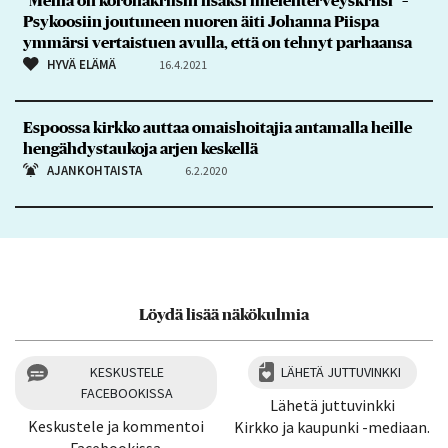
”Meillä on koronakriisin lisäksi mielenterveyskriisi” –
Psykoosiin joutuneen nuoren äiti Johanna Piispa
ymmärsi vertaistuen avulla, että on tehnyt parhaansa
HYVÄ ELÄMÄ
16.4.2021
Espoossa kirkko auttaa omaishoitajia antamalla heille
hengähdystaukoja arjen keskellä
AJANKOHTAISTA
6.2.2020
Löydä lisää näkökulmia
KESKUSTELE
LÄHETÄ JUTTUVINKKI
FACEBOOKISSA
Lähetä juttuvinkki
Keskustele ja kommentoi
Kirkko ja kaupunki -mediaan.