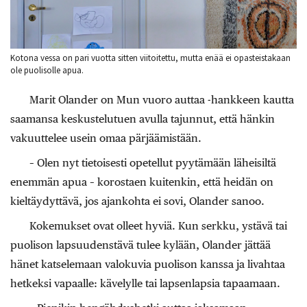
Kotona vessa on pari vuotta sitten viitoitettu, mutta enää ei opasteistakaan
ole puolisolle apua.
Marit Olander on Mun vuoro auttaa -hankkeen kautta
saamansa keskustelutuen avulla tajunnut, että hänkin
vakuuttelee usein omaa pärjäämistään.
– Olen nyt tietoisesti opetellut pyytämään läheisiltä
enemmän apua – korostaen kuitenkin, että heidän on
kieltäydyttävä, jos ajankohta ei sovi, Olander sanoo.
Kokemukset ovat olleet hyviä. Kun serkku, ystävä tai
puolison lapsuudenstävä tulee kylään, Olander jättää
hänet katselemaan valokuvia puolison kanssa ja livahtaa
hetkeksi vapaalle: kävelylle tai lapsenlapsia tapaamaan.