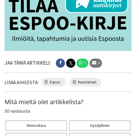
JAA TÄMÄ ARTIKKELI:
1
3
LISÄÄ AIHEESTA:
espoo
kauniainen
Mitä mieltä olet artikkelista?
50
vastausta
Kiinnostava
Hyödyllinen