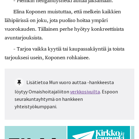
– Pienikin hengähdyshetki auttaa jaksamaan.
Elina Koponen muistuttaa, että melkein kaikkien
lähipiirissä on joku, jota puoliso hoitaa ympäri
vuorokauden. Tällainen perhe hyötyy konkreettisista
avuntarjouksista.
– Tarjoa vaikka kyytiä tai kaupassakäyntiä ja toista
tarjouksesi usein, Koponen rohkaisee.
Lisätietoa Mun vuoro auttaa -hankkeesta
löytyy Omaishoitajaliiton
verkkosivuilta
. Espoon
seurakuntayhtymä on hankkeen
yhteistyökumppani.