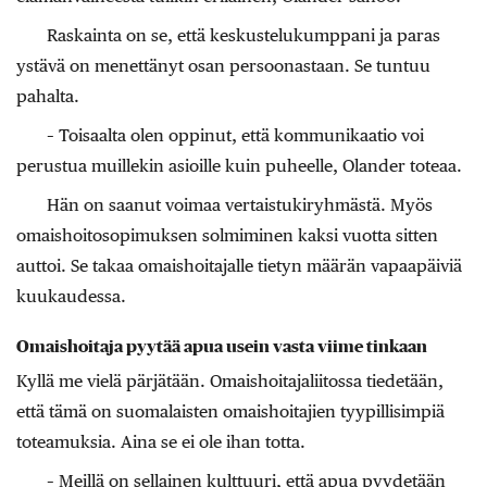
Raskainta on se, että keskustelukumppani ja paras
ystävä on menettänyt osan persoonastaan. Se tuntuu
pahalta.
– Toisaalta olen oppinut, että kommunikaatio voi
perustua muillekin asioille kuin puheelle, Olander toteaa.
Hän on saanut voimaa vertaistukiryhmästä. Myös
omaishoitosopimuksen solmiminen kaksi vuotta sitten
auttoi. Se takaa omaishoitajalle tietyn määrän vapaapäiviä
kuukaudessa.
Omaishoitaja pyytää apua usein vasta viime tinkaan
Kyllä me vielä pärjätään. Omaishoitajaliitossa tiedetään,
että tämä on suomalaisten omaishoitajien tyypillisimpiä
toteamuksia. Aina se ei ole ihan totta.
– Meillä on sellainen kulttuuri, että apua pyydetään