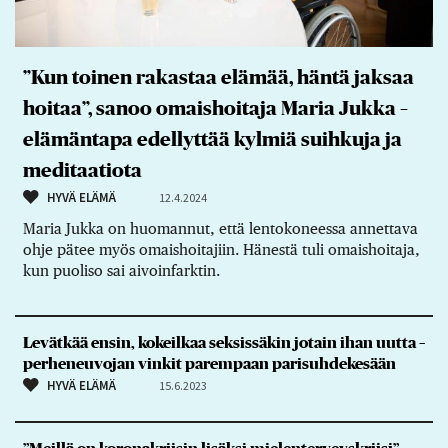
”Kun toinen rakastaa elämää, häntä jaksaa
hoitaa”, sanoo omaishoitaja Maria Jukka –
elämäntapa edellyttää kylmiä suihkuja ja
meditaatiota
HYVÄ ELÄMÄ
12.4.2024
Maria Jukka on huomannut, että lentokoneessa annettava
ohje pätee myös omaishoitajiin. Hänestä tuli omaishoitaja,
kun puoliso sai aivoinfarktin.
Levätkää ensin, kokeilkaa seksissäkin jotain ihan uutta –
perheneuvojan vinkit parempaan parisuhdekesään
HYVÄ ELÄMÄ
15.6.2023