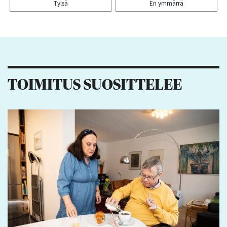
Tylsä
En ymmärrä
Kiitos palautteesta! Jaa artikkeli:
1
3
TOIMITUS SUOSITTELEE