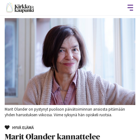
Avaa
Marit Olander on pystynyt puolison päivätoiminnan ansiosta pitämään
yhden harrastuksen viikossa. Viime syksynä hän opiskeli ruotsia.
HYVÄ ELÄMÄ
Marit Olander kannattelee