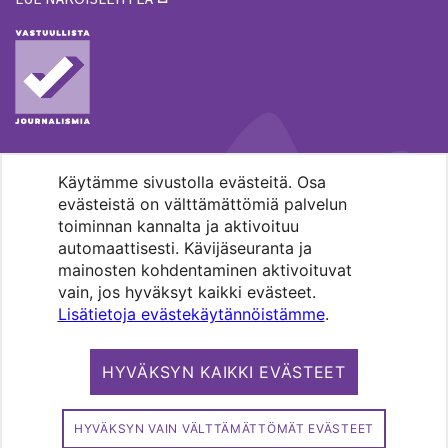
Käytämme sivustolla evästeitä. Osa
MENOHAKU
evästeistä on välttämättömiä palvelun
toiminnan kannalta ja aktivoituu
automaattisesti. Kävijäseuranta ja
mainosten kohdentaminen aktivoituvat
vain, jos hyväksyt kaikki evästeet.
Lisätietoja evästekäytännöistämme
.
Pääkaupunkiseudun evankelis-
luterilaisten seurakuntien media.
HYVÄKSYN KAIKKI EVÄSTEET
Copyright 2026. Kirkko ja kaupunki. All
rights reserved.
HYVÄKSYN VAIN VÄLTTÄMÄTTÖMÄT EVÄSTEET