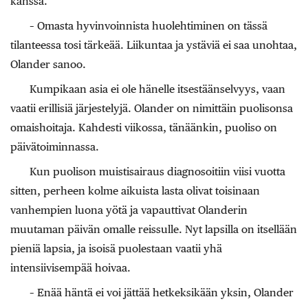
kanssa.
– Omasta hyvinvoinnista huolehtiminen on tässä
tilanteessa tosi tärkeää. Liikuntaa ja ystäviä ei saa unohtaa,
Olander sanoo.
Kumpikaan asia ei ole hänelle itsestäänselvyys, vaan
vaatii erillisiä järjestelyjä. Olander on nimittäin puolisonsa
omaishoitaja. Kahdesti viikossa, tänäänkin, puoliso on
päivätoiminnassa.
Kun puolison muistisairaus diagnosoitiin viisi vuotta
sitten, perheen kolme aikuista lasta olivat toisinaan
vanhempien luona yötä ja vapauttivat Olanderin
muutaman päivän omalle reissulle. Nyt lapsilla on itsellään
pieniä lapsia, ja isoisä puolestaan vaatii yhä
intensiivisempää hoivaa.
– Enää häntä ei voi jättää hetkeksikään yksin, Olander