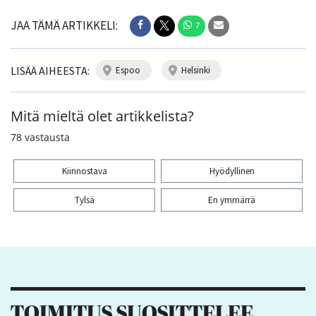
JAA TÄMÄ ARTIKKELI:
7
LISÄÄ AIHEESTA:
espoo
helsinki
Mitä mieltä olet artikkelista?
78
vastausta
Kiinnostava
Hyödyllinen
Tylsä
En ymmärrä
Kiitos palautteesta! Jaa artikkeli:
7
TOIMITUS SUOSITTELEE