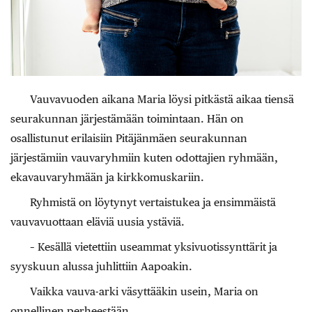
Vauvavuoden aikana Maria löysi pitkästä aikaa tiensä
seurakunnan järjestämään toimintaan. Hän on
osallistunut erilaisiin Pitäjänmäen seurakunnan
järjestämiin vauvaryhmiin kuten odottajien ryhmään,
ekavauvaryhmään ja kirkkomuskariin.
Ryhmistä on löytynyt vertaistukea ja ensimmäistä
vauvavuottaan eläviä uusia ystäviä.
– Kesällä vietettiin useammat yksivuotissynttärit ja
syyskuun alussa juhlittiin Aapoakin.
Vaikka vauva-arki väsyttääkin usein, Maria on
onnellinen perheestään.