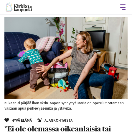
Avaa
Kukaan ei pärjää ihan yksin. Aapon synnyttyä Maria on opetellut ottamaan
vastaan apua perheenjäseniltä ja ystäviltä.
HYVÄ ELÄMÄ
AJANKOHTAISTA
”Ei ole olemassa oikeanlaisia tai