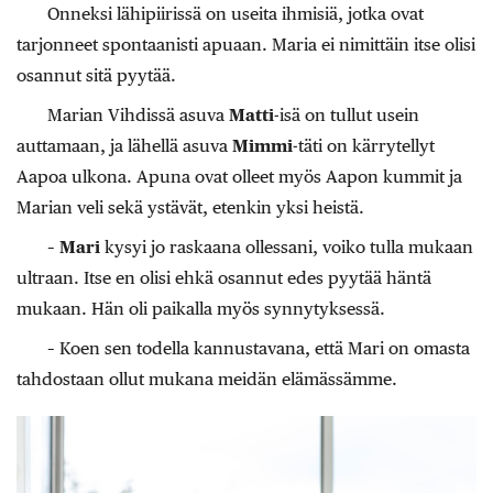
Onneksi lähipiirissä on useita ihmisiä, jotka ovat
tarjonneet spontaanisti apuaan. Maria ei nimittäin itse olisi
osannut sitä pyytää.
Marian Vihdissä asuva
Matti
-isä on tullut usein
auttamaan, ja lähellä asuva
Mimmi
-täti on kärrytellyt
Aapoa ulkona. Apuna ovat olleet myös Aapon kummit ja
Marian veli sekä ystävät, etenkin yksi heistä.
–
Mari
kysyi jo raskaana ollessani, voiko tulla mukaan
ultraan. Itse en olisi ehkä osannut edes pyytää häntä
mukaan. Hän oli paikalla myös synnytyksessä.
– Koen sen todella kannustavana, että Mari on omasta
tahdostaan ollut mukana meidän elämässämme.