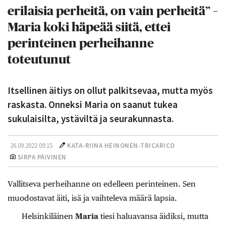
erilaisia perheitä, on vain perheitä” –
Maria koki häpeää siitä, ettei
perinteinen perheihanne
toteutunut
Itsellinen äitiys on ollut palkitsevaa, mutta myös
raskasta. Onneksi Maria on saanut tukea
sukulaisilta, ystäviltä ja seurakunnasta.
26.09.2022 09:15
KATA-RIINA HEINONEN-TRICARICO
SIRPA PÄIVINEN
Vallitseva perhe­ihanne on edelleen perinteinen. Sen
muodostavat äiti, isä ja vaihteleva määrä lapsia.
Helsinkiläinen ­
Maria
tiesi haluavansa äidiksi, mutta