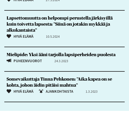
Lapsettomuutta on helpompi perustella järkisyillä
kuin toivetta lapsesta: ”Siinä on jotakin mykkää ja
alkukantaista”
HYVÄ ELÄMÄ
10.5.2024
Mielipide: Yksi ääni tarjolla lapsiperheiden puolesta
PUHEENVUOROT
24.3.2023
Somevaikuttaja Tinna Pehkonen: ”Aika kapea on se
kohta, johon äidin pitäisi mahtua”
HYVÄ ELÄMÄ
AJANKOHTAISTA
1.3.2023