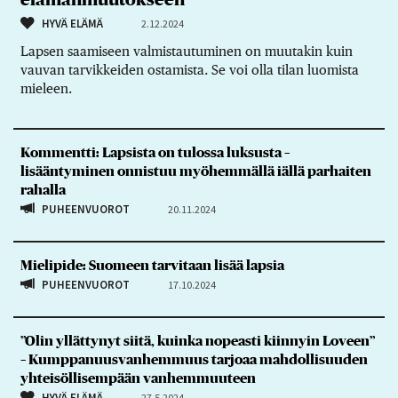
HYVÄ ELÄMÄ
2.12.2024
Lapsen saamiseen valmistautuminen on muutakin kuin
vauvan tarvikkeiden ostamista. Se voi olla tilan luomista
mieleen.
Kommentti: Lapsista on tulossa luksusta –
lisääntyminen onnistuu myöhemmällä iällä parhaiten
rahalla
PUHEENVUOROT
20.11.2024
Mielipide: Suomeen tarvitaan lisää lapsia
PUHEENVUOROT
17.10.2024
”Olin yllättynyt siitä, kuinka nopeasti kiinnyin Loveen”
– Kumppanuusvanhemmuus tarjoaa mahdollisuuden
yhteisöllisempään vanhemmuuteen
HYVÄ ELÄMÄ
27.5.2024