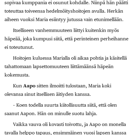
sopivaa kumppania ei osunut kohdalle. Niinpä hän päätti
toteuttaa toiveensa hedelmöityshoitojen avulla. Herkän
aiheen vuoksi Maria esiintyy jutussa vain etunimellään.
Itselliseen vanhemmuuteen liittyi kuitenkin myös
häpeää, joka kumpusi siitä, että perinteinen perheihanne
ei toteutunut.
Hoitojen kuluessa Marialla oli aikaa pohtia ja käsitellä
tahattomaan lapsettomuuteen liittämäänsä häpeän
kokemusta.
Kun
Aapo
sitten ilmoitti tulostaan, Maria koki
olevansa sinut itsellisen äitiyden kanssa.
– Koen todella suurta kiitollisuutta siitä, että olen
saanut Aapon. Hän on minulle suotu lahja.
Vaikka vauva oli kovasti toivottu, ja Aapo on monella
tavalla helppo tapaus, ensimmäinen vuosi lapsen kanssa