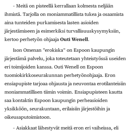
– Meitä on pisteellä kerrallaan kolmesta neljään
ihmistä. Tarjolla on moniammatillista tukea ja osaamista
aina tunteiden purkamisesta lasten asioiden
järjestämiseen ja esimerkiksi turvallisuuskysymyksiin,
kertoo perhetyön ohjaaja
Outi Wenell
.
Ison Omenan ”erokiska” on Espoon kaupungin
järjestämä palvelu, joka toteutetaan yhteistyössä useiden
eri toimijoiden kanssa. Outi Wenell on Espoon
tuomiokirkkoseurakunnan perhetyönohjaaja. Eron
ensiapupiste tarjoaa ohjausta ja neuvontaa erotilanteisiin
moniammatillisen tiimin voimin. Ensiapupisteen kautta
saa kontaktin Espoon kaupungin perheasioiden
yksikköön, seurakuntaan, erilaisiin järjestöihin ja
oikeusaputoimistoon.
– Asiakkaat lähestyvät meitä eron eri vaiheissa, eli