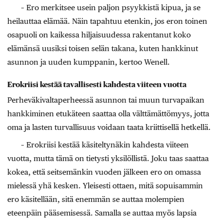
– Ero merkitsee usein paljon psyykkistä kipua, ja se
heilauttaa elämää. Näin tapahtuu etenkin, jos eron toinen
osapuoli on kaikessa hiljaisuudessa rakentanut koko
elämänsä uusiksi toisen selän takana, kuten hankkinut
asunnon ja uuden kumppanin, kertoo Wenell.
Erokriisi kestää tavallisesti kahdesta viiteen vuotta
Perheväkivaltaperheessä asunnon tai muun turvapaikan
hankkiminen etukäteen saattaa olla välttämättömyys, jotta
oma ja lasten turvallisuus voidaan taata kriittisellä hetkellä.
– Erokriisi kestää käsiteltynäkin kahdesta viiteen
vuotta, mutta tämä on tietysti yksilöllistä. Joku taas saattaa
kokea, että seitsemänkin vuoden jälkeen ero on omassa
mielessä yhä kesken. Yleisesti ottaen, mitä sopuisammin
ero käsitellään, sitä enemmän se auttaa molempien
eteenpäin pääsemisessä. Samalla se auttaa myös lapsia