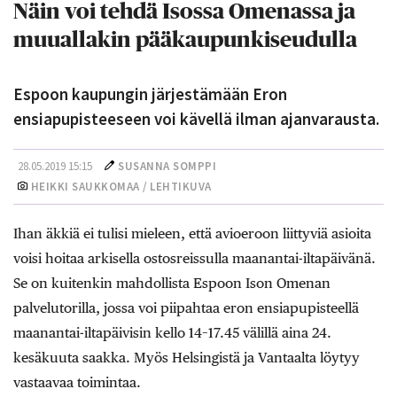
Näin voi tehdä Isossa Omenassa ja
muuallakin pääkaupunkiseudulla
Espoon kaupungin järjestämään Eron
ensiapupisteeseen voi kävellä ilman ajanvarausta.
28.05.2019 15:15
SUSANNA SOMPPI
HEIKKI SAUKKOMAA / LEHTIKUVA
Ihan äkkiä ei tulisi mieleen, että avioeroon liittyviä asioita
voisi hoitaa arkisella ostosreissulla maanantai-iltapäivänä.
Se on kuitenkin mahdollista Espoon Ison Omenan
palvelutorilla, jossa voi piipahtaa eron ensiapupisteellä
maanantai-iltapäivisin kello 14–17.45 välillä aina 24.
kesäkuuta saakka. Myös Helsingistä ja Vantaalta löytyy
vastaavaa toimintaa.