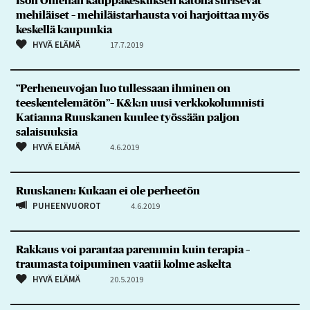
Ison Omenan kauppakeskuksen katolla surisevat
mehiläiset – mehiläistarhausta voi harjoittaa myös
keskellä kaupunkia
HYVÄ ELÄMÄ
17.7.2019
”Perheneuvojan luo tullessaan ihminen on
teeskentelemätön”– K&k:n uusi verkkokolumnisti
Katianna Ruuskanen kuulee työssään paljon
salaisuuksia
HYVÄ ELÄMÄ
4.6.2019
Ruuskanen: Kukaan ei ole perheetön
PUHEENVUOROT
4.6.2019
Rakkaus voi parantaa paremmin kuin terapia –
traumasta toipuminen vaatii kolme askelta
HYVÄ ELÄMÄ
20.5.2019