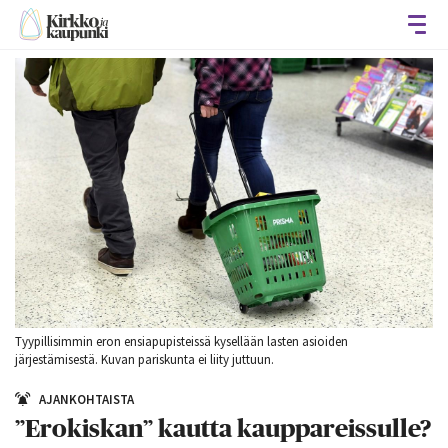
Avaa
Tyypillisimmin eron ensiapupisteissä kysellään lasten asioiden
järjestämisestä. Kuvan pariskunta ei liity juttuun.
AJANKOHTAISTA
”Erokiskan” kautta kauppareissulle?