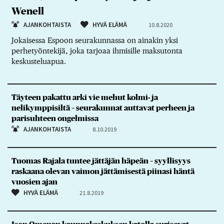
Wenell
AJANKOHTAISTA
HYVÄ ELÄMÄ
10.8.2020
Jokaisessa Espoon seurakunnassa on ainakin yksi
perhetyöntekijä, joka tarjoaa ihmisille maksutonta
keskusteluapua.
Täyteen pakattu arki vie mehut kolmi- ja
nelikymppisiltä – seurakunnat auttavat perheen ja
parisuhteen ongelmissa
AJANKOHTAISTA
8.10.2019
Tuomas Rajala tuntee jättäjän häpeän – syyllisyys
raskaana olevan vaimon jättämisestä piinasi häntä
vuosien ajan
HYVÄ ELÄMÄ
21.8.2019