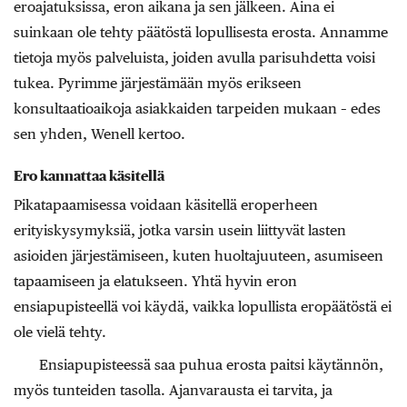
eroajatuksissa, eron aikana ja sen jälkeen. Aina ei
suinkaan ole tehty päätöstä lopullisesta erosta. Annamme
tietoja myös palveluista, joiden avulla parisuhdetta voisi
tukea. Pyrimme järjestämään myös erikseen
konsultaatioaikoja asiakkaiden tarpeiden mukaan – edes
sen yhden, Wenell kertoo.
Ero kannattaa käsitellä
Pikatapaamisessa voidaan käsitellä eroperheen
erityiskysymyksiä, jotka varsin usein liittyvät lasten
asioiden järjestämiseen, kuten huoltajuuteen, asumiseen
tapaamiseen ja elatukseen. Yhtä hyvin eron
ensiapupisteellä voi käydä, vaikka lopullista eropäätöstä ei
ole vielä tehty.
Ensiapupisteessä saa puhua erosta paitsi käytännön,
myös tunteiden tasolla. Ajanvarausta ei tarvita, ja