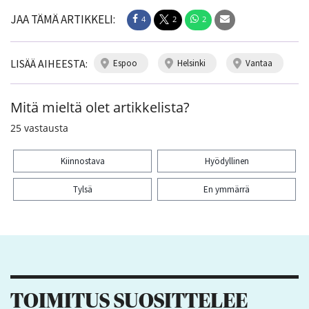
JAA TÄMÄ ARTIKKELI:
4
2
2
LISÄÄ AIHEESTA:
espoo
helsinki
vantaa
Mitä mieltä olet artikkelista?
25
vastausta
Kiinnostava
Hyödyllinen
Tylsä
En ymmärrä
Kiitos palautteesta! Jaa artikkeli:
4
2
2
TOIMITUS SUOSITTELEE