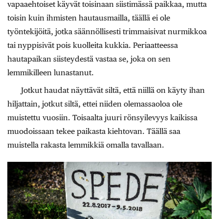
vapaaehtoiset käyvät toisinaan siistimässä paikkaa, mutta
toisin kuin ihmisten hautausmailla, täällä ei ole
työntekijöitä, jotka säännöllisesti trimmaisivat nurmikkoa
tai nyppisivät pois kuolleita kukkia. Periaatteessa
hautapaikan siisteydestä vastaa se, joka on sen
lemmikilleen lunastanut.
Jotkut haudat näyttävät siltä, että niillä on käyty ihan
hiljattain, jotkut siltä, ettei niiden olemassaoloa ole
muistettu vuosiin. Toisaalta juuri rönsyilevyys kaikissa
muodoissaan tekee paikasta kiehtovan. Täällä saa
muistella rakasta lemmikkiä omalla tavallaan.