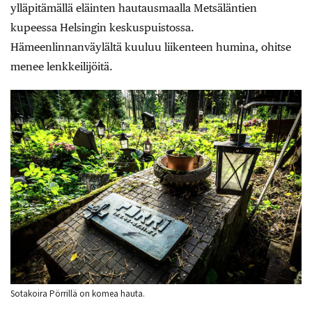
ylläpitämällä eläinten hautausmaalla Metsäläntien
kupeessa Helsingin keskuspuistossa.
Hämeenlinnanväylältä kuuluu liikenteen humina, ohitse
menee lenkkeilijöitä.
Sotakoira Pörrillä on komea hauta.