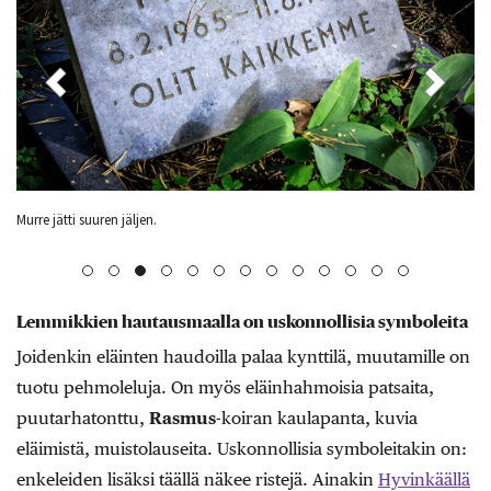
Murre jätti suuren jäljen.
Jo
Lemmikkien hautausmaalla on uskonnollisia symboleita
Joidenkin eläinten haudoilla palaa kynttilä, muutamille on
tuotu pehmoleluja. On myös eläinhahmoisia patsaita,
puutarhatonttu,
Rasmus
-koiran kaulapanta, kuvia
eläimistä, muistolauseita. Uskonnollisia symboleitakin on:
enkeleiden lisäksi täällä näkee ristejä. Ainakin
Hyvinkäällä