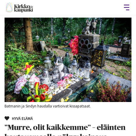
Avaa
Batmanin ja Sindyn haudalla vartioivat kissapatsaat.
HYVÄ ELÄMÄ
”Murre, olit kaikkemme” – eläinten