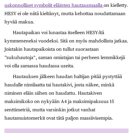
uskonnolliset symbolit eläinten hautausmaalla
on kielletty.
HESY ei ole niitä kieltänyt, mutta kehottaa noudattamaan
hyvää makua.
Hautapaikan voi lunastaa itselleen HESY:ltä
kymmeneneksi vuodeksi. Sitä on myös mahdollista jatkaa.
Joistakin hautapaikoista on tullut suorastaan
”sukuhautoja”, saman omistajan tai perheen lemmikkejä
voi olla samassa haudassa useita.
Hautauksen jälkeen haudan haltijan pitää pystyttää
haudalle nimilaatta tai hautakivi, josta näkee, minkä
niminen eläin siihen on haudattu. Hautakiven
maksimikoko on nykyään A4 ja maksimipaksuus 15
senttimetriä, mutta varsinkin jotkut vanhat
hautamuistomerkit ovat tätä paljon massiivisempia.