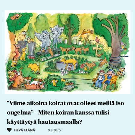
”Viime aikoina koirat ovat olleet meillä iso
ongelma” – Miten koiran kanssa tulisi
käyttäytyä hautausmaalla?
HYVÄ ELÄMÄ
9.9.2025