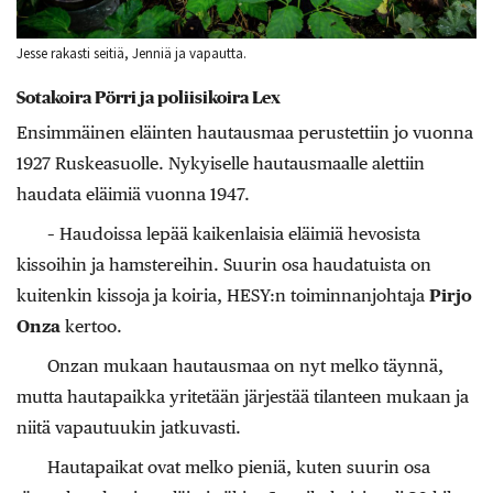
Jesse rakasti seitiä, Jenniä ja vapautta.
Sotakoira Pörri ja poliisikoira Lex
Ensimmäinen eläinten hautausmaa perustettiin jo vuonna
1927 Ruskeasuolle. Nykyiselle hautausmaalle alettiin
haudata eläimiä vuonna 1947.
– Haudoissa lepää kaikenlaisia eläimiä hevosista
kissoihin ja hamstereihin. Suurin osa haudatuista on
kuitenkin kissoja ja koiria, HESY:n toiminnanjohtaja
Pirjo
Onza
kertoo.
Onzan mukaan hautausmaa on nyt melko täynnä,
mutta hautapaikka yritetään järjestää tilanteen mukaan ja
niitä vapautuukin jatkuvasti.
Hautapaikat ovat melko pieniä, kuten suurin osa