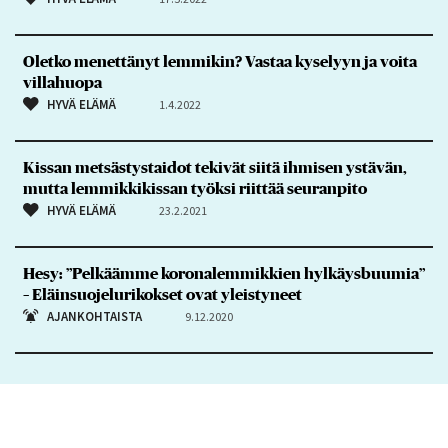
Oletko menettänyt lemmikin? Vastaa kyselyyn ja voita
villahuopa
HYVÄ ELÄMÄ
1.4.2022
Kissan metsästystaidot tekivät siitä ihmisen ystävän,
mutta lemmikkikissan työksi riittää seuranpito
HYVÄ ELÄMÄ
23.2.2021
Hesy: ”Pelkäämme koronalemmikkien hylkäysbuumia”
– Eläinsuojelurikokset ovat yleistyneet
AJANKOHTAISTA
9.12.2020