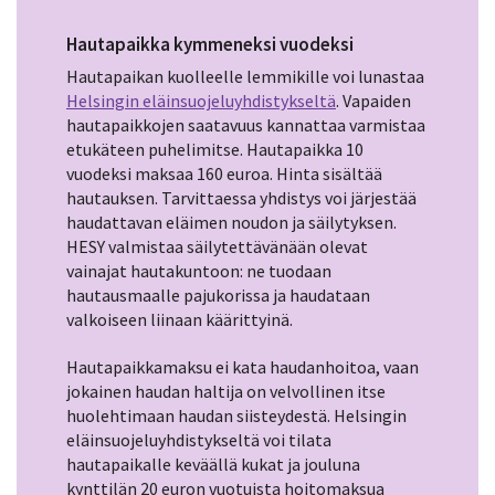
Hautapaikka kymmeneksi vuodeksi
Hautapaikan kuolleelle lemmikille voi lunastaa
Helsingin eläinsuojeluyhdistykseltä
. Vapaiden
hautapaikkojen saatavuus kannattaa varmistaa
etukäteen puhelimitse. Hautapaikka 10
vuodeksi maksaa 160 euroa. Hinta sisältää
hautauksen. Tarvittaessa yhdistys voi järjestää
haudattavan eläimen noudon ja säilytyksen.
HESY valmistaa säilytettävänään olevat
vainajat hautakuntoon: ne tuodaan
hautausmaalle pajukorissa ja haudataan
valkoiseen liinaan käärittyinä.
Hautapaikkamaksu ei kata haudanhoitoa, vaan
jokainen haudan haltija on velvollinen itse
huolehtimaan haudan siisteydestä. Helsingin
eläinsuojeluyhdistykseltä voi tilata
hautapaikalle keväällä kukat ja jouluna
kynttilän 20 euron vuotuista hoitomaksua