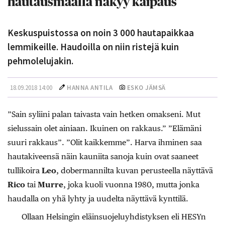
hautausmaalla näkyy kaipaus
Keskuspuistossa on noin 3 000 hautapaikkaa
lemmikeille. Haudoilla on niin ristejä kuin
pehmolelujakin.
18.09.2018 14:00
HANNA ANTILA
ESKO JÄMSÄ
”Sain syliini palan taivasta vain hetken omakseni. Mut
sielussain olet ainiaan. Ikuinen on rakkaus.” ”Elämäni
suuri rakkaus”. ”Olit kaikkemme”. Harva ihminen saa
hautakiveensä näin kauniita sanoja kuin ovat saaneet
tullikoira
Leo
, dobermannilta kuvan perusteella näyttävä
Rico
tai
Murre
, joka kuoli vuonna 1980, mutta jonka
haudalla on yhä lyhty ja uudelta näyttävä kynttilä.
Ollaan Helsingin eläinsuojeluyhdistyksen eli HESYn