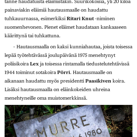
tänne haudatuista eläimistäkin. Suurikokoisia, yli 20 kiloa
painaviakin eläimiä hautausmaalle on haudattu
tuhkauurnassa, esimerkiksi
Ritari Knut
-niminen
suomenhevonen. Pienet eläimet haudataan kankaaseen
käärittynä tai tuhkattuna.
– Hautausmaalla on kaksi kunniahautaa, joista toisessa
lepää työtehtävässä joulupäivänä 1975 menehtynyt
poliisikoira
Lex
ja toisessa rintamalla tiedustelutehtävissä
1944 toiminut sotakoira
Pörri
. Hautausmaalle on
aikanaan haudattu myös presidentti
Paasikiven
koira.
Lisäksi hautausmaalla on eläinkokeiden uhreina
menehtyneille oma muistomerkkinsä.