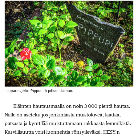
Leopardigekko Pippuri eli pitkän elämän.
Eläinten hautausmaalla on noin 3 000 pientä hautaa.
Niille on aseteltu jos jonkinlaista muistokiveä, laattaa,
patsasta ja kynttilää muistuttamaan rakkaasta lemmikistä.
Kasvillisuutta voisi luonnehtia rönsyileväksi. HESY:n