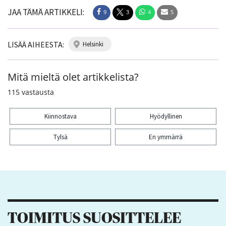
JAA TÄMÄ ARTIKKELI:
9
3
4
5
LISÄÄ AIHEESTA:
helsinki
Mitä mieltä olet artikkelista?
115
vastausta
Kiinnostava
Hyödyllinen
Tylsä
En ymmärrä
Kiitos palautteesta! Jaa artikkeli:
9
3
4
5
TOIMITUS SUOSITTELEE