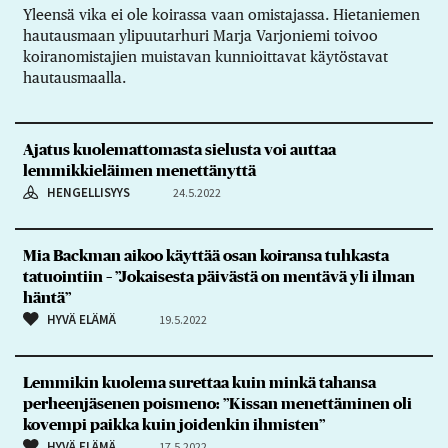
Yleensä vika ei ole koirassa vaan omistajassa. Hietaniemen
hautausmaan ylipuutarhuri Marja Varjoniemi toivoo
koiranomistajien muistavan kunnioittavat käytöstavat
hautausmaalla.
Ajatus kuolemattomasta sielusta voi auttaa
lemmikkieläimen menettänyttä
HENGELLISYYS
24.5.2022
Mia Backman aikoo käyttää osan koiransa tuhkasta
tatuointiin – ”Jokaisesta päivästä on mentävä yli ilman
häntä”
HYVÄ ELÄMÄ
19.5.2022
Lemmikin kuolema surettaa kuin minkä tahansa
perheenjäsenen poismeno: ”Kissan menettäminen oli
kovempi paikka kuin joidenkin ihmisten”
HYVÄ ELÄMÄ
17.5.2022