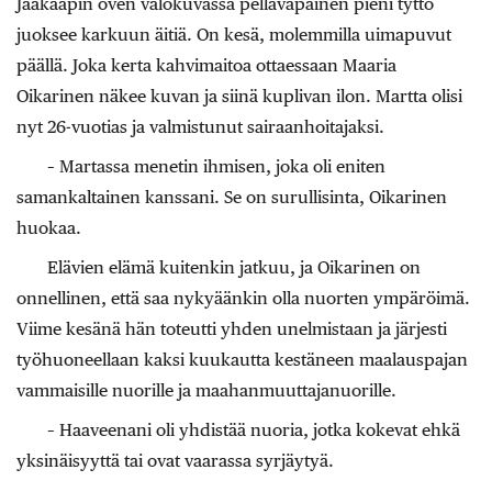
Jääkaapin oven valokuvassa pellavapäinen pieni tyttö
juoksee karkuun äitiä. On kesä, molemmilla uimapuvut
päällä. Joka kerta kahvimaitoa ottaessaan Maaria
Oikarinen näkee kuvan ja siinä kuplivan ilon. Martta olisi
nyt 26-vuotias ja valmistunut sairaanhoitajaksi.
– Martassa menetin ihmisen, joka oli eniten
samankaltainen kanssani. Se on surullisinta, Oikarinen
huokaa.
Elävien elämä kuitenkin jatkuu, ja Oikarinen on
onnellinen, että saa nykyäänkin olla nuorten ympäröimä.
Viime kesänä hän toteutti yhden unelmistaan ja järjesti
työhuoneellaan kaksi kuukautta kestäneen maalauspajan
vammaisille nuorille ja maahanmuuttajanuorille.
– Haaveenani oli yhdistää nuoria, jotka kokevat ehkä
yksinäisyyttä tai ovat vaarassa syrjäytyä.