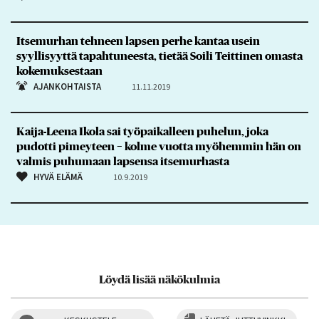
Itsemurhan tehneen lapsen perhe kantaa usein
syyllisyyttä tapahtuneesta, tietää Soili Teittinen omasta
kokemuksestaan
AJANKOHTAISTA
11.11.2019
Kaija-Leena Ikola sai työpaikalleen puhelun, joka
pudotti pimeyteen − kolme vuotta myöhemmin hän on
valmis puhumaan lapsensa itsemurhasta
HYVÄ ELÄMÄ
10.9.2019
Löydä lisää näkökulmia