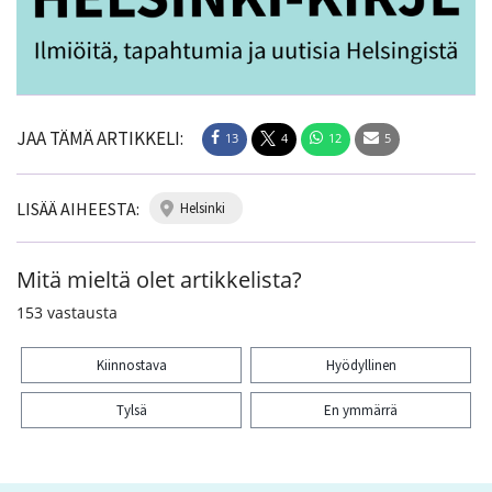
JAA TÄMÄ ARTIKKELI:
13
4
12
5
LISÄÄ AIHEESTA:
helsinki
Mitä mieltä olet artikkelista?
153
vastausta
Kiinnostava
Hyödyllinen
Tylsä
En ymmärrä
Kiitos palautteesta! Jaa artikkeli: