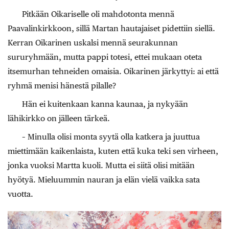
Pitkään Oikariselle oli mahdotonta mennä
Paavalinkirkkoon, sillä Martan hautajaiset pidettiin siellä.
Kerran Oikarinen uskalsi mennä seurakunnan
sururyhmään, mutta pappi totesi, ettei mukaan oteta
itsemurhan tehneiden omaisia. Oikarinen järkyttyi: ai että
ryhmä menisi hänestä pilalle?
Hän ei kuitenkaan kanna kaunaa, ja nykyään
lähikirkko on jälleen tärkeä.
– Minulla olisi monta syytä olla katkera ja juuttua
miettimään kaikenlaista, kuten että kuka teki sen virheen,
jonka vuoksi Martta kuoli. Mutta ei siitä olisi mitään
hyötyä. Mieluummin nauran ja elän vielä vaikka sata
vuotta.