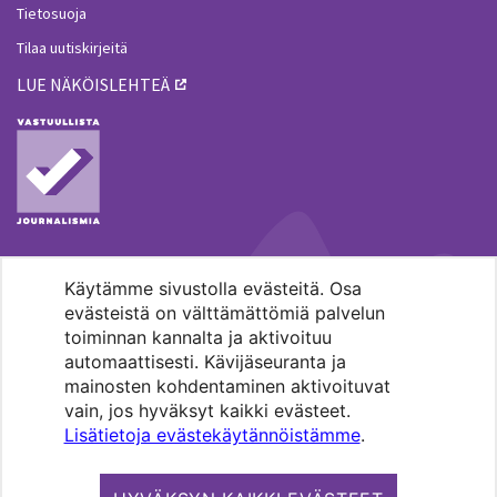
Tietosuoja
Tilaa uutiskirjeitä
LUE NÄKÖISLEHTEÄ
Käytämme sivustolla evästeitä. Osa
MENOHAKU
evästeistä on välttämättömiä palvelun
toiminnan kannalta ja aktivoituu
automaattisesti. Kävijäseuranta ja
mainosten kohdentaminen aktivoituvat
vain, jos hyväksyt kaikki evästeet.
Lisätietoja evästekäytännöistämme
.
Pääkaupunkiseudun evankelis-
luterilaisten seurakuntien media.