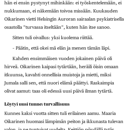
hän ei ensin pystynyt mihinkään: ei työskentelemään, ei
nukkumaan, ei näkemään toivoa missään. Kuukauden
Oikarinen vietti Helsingin Auroran sairaalan psykiatrisella
osastolla ”turvassa itseltään”, kuten hän itse sanoo.
Sitten tuli oivallus: yksi kuolema riittää.
– Päätin, että okei mä elän ja menen tämän läpi.
Kahden ensimmäisen vuoden jokainen päivä oli
hirveä. Oikarinen kaipasi tytärtään, heräili öisin omaan
itkuunsa, kavahti onnellisia muistoja ja mietti, miksi
Jumala salli sen, että nuori elämä päättyi. Raskaimpia
olivat aamut: taas oli edessä uusi päivä ilman tytärtä.
Löytyi uusi tunne: turvallisuus
Kunnes kaksi vuotta sitten tuli erilainen aamu. Maaria
Oikarinen huomasi lämpimän peiton ja ikkunasta tulevan
valon, ja ne tuntuivat uudelta. Keittiön pöydällä tytär