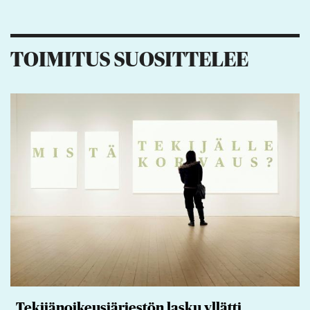
13
4
12
5
TOIMITUS SUOSITTELEE
Tekijänoikeusjärjestön lasku yllätti