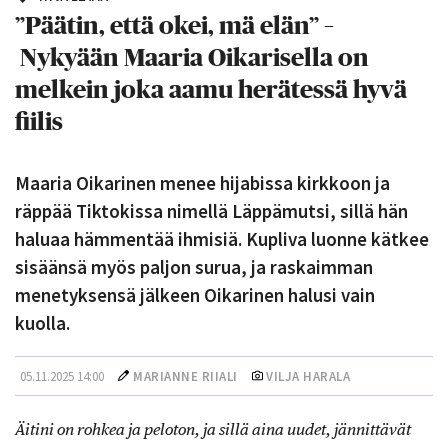
”Päätin, että okei, mä elän” –
Nykyään Maaria Oikarisella on
melkein joka aamu herätessä hyvä
fiilis
Maaria Oikarinen menee hijabissa kirkkoon ja
räppää Tiktokissa nimellä Läppämutsi, sillä hän
haluaa hämmentää ihmisiä. Kupliva luonne kätkee
sisäänsä myös paljon surua, ja raskaimman
menetyksensä jälkeen Oikarinen halusi vain
kuolla.
05.11.2025 14:00
MARIANNE RIIALI
VILJA HARALA
Äitini on rohkea ja peloton, ja sillä aina uudet, jännittävät