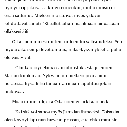
hymyili rippikuvassa kuten ennenkin, mutta muisto ei
enää sattunut. Mieleen muistuivat myös ystävän
lohduttavat sanat: ”Et tullut tähän maailmaan ainoastaan
ollaksesi äiti.”
Oikarinen nimesi uuden tunteen turvallisuudeksi. Sen
myötä aikaisempi levottomuus, miksi-kysymykset ja paha
olo väistyivät.
– Olin kärsinyt elämässäni ahdistuksesta jo ennen
Martan kuolemaa. Nykyään on melkein joka aamu
herätessä hyvä fiilis: tänään varmaan tapahtuu jotain
mukavaa.
Mistä tunne tuli, sitä Oikarinen ei tarkkaan tiedä.
– Kai sitä voi sanoa myös Jumalan ihmeeksi. Toisaalta
olen käynyt läpi niin hirveän prässin, että ehkä minusta