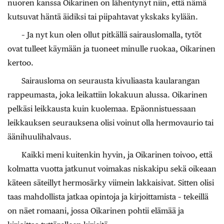
nuoren kanssa Oikarinen on lähentynyt niin, että nämä
kutsuvat häntä äidiksi tai piipahtavat ykskaks kylään.
– Ja nyt kun olen ollut pitkällä sairauslomalla, tytöt
ovat tulleet käymään ja tuoneet minulle ruokaa, Oikarinen
kertoo.
Sairausloma on seurausta kivuliaasta kaularangan
rappeumasta, joka leikattiin lokakuun alussa. Oikarinen
pelkäsi leikkausta kuin kuolemaa. Epäonnistuessaan
leikkauksen seurauksena olisi voinut olla hermovaurio tai
äänihuulihalvaus.
Kaikki meni kuitenkin hyvin, ja Oikarinen toivoo, että
kolmatta vuotta jatkunut voimakas niskakipu sekä oikeaan
käteen säteillyt hermosärky viimein lakkaisivat. Sitten olisi
taas mahdollista jatkaa opintoja ja kirjoittamista – tekeillä
on näet romaani, jossa Oikarinen pohtii elämää ja