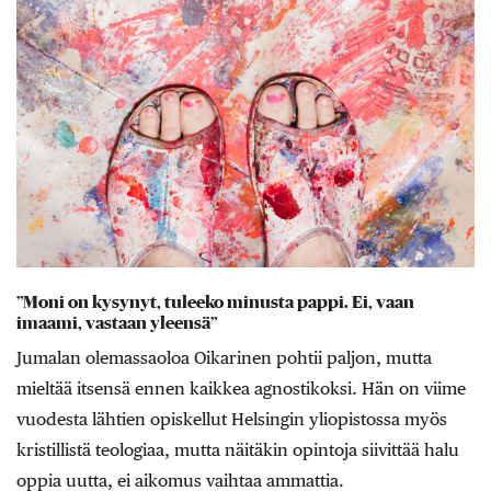
”Moni on kysynyt, tuleeko minusta pappi. Ei, vaan
imaami, vastaan yleensä”
Jumalan olemassaoloa Oikarinen pohtii paljon, mutta
mieltää itsensä ennen kaikkea agnostikoksi. Hän on viime
vuodesta lähtien opiskellut Helsingin yliopistossa myös
kristillistä teologiaa, mutta näitäkin opintoja siivittää halu
oppia uutta, ei aikomus vaihtaa ammattia.