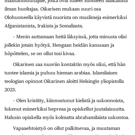
maahanmuuttajille, jotka ovat tulleet Suomeen alaikäisinä
ilman huoltajaa. Oikarisen mukaan suuri osa
Olohuoneella käyvistä nuorista on muslimeja esimerkiksi
Afganistanista, Irakista ja Somaliasta.
– Menin auttamaan heitä läksyissä, jotta minusta olisi
jollekin jotain hyötyä. Hengaan heidän kanssaan ja
höpöttelen, se on ollut tosi kivaa.
Oikarinen saa nuoriin kontaktin myös siksi, että hän
tuntee islamia ja puhuu hieman arabiaa. Islamilaisen
teologian opinnot Oikarinen aloitti Helsingin yliopistolla
2023.
– Olen kristitty, kiinnostunut kielistä ja uskonnoista,
lukenut esimerkiksi hepreaa ja opiskellut juutalaisuutta.
Halusin opiskella myös kolmatta abrahamilaista uskontoa.
Vapaaehtoistyö on ollut palkitsevaa, ja muutaman