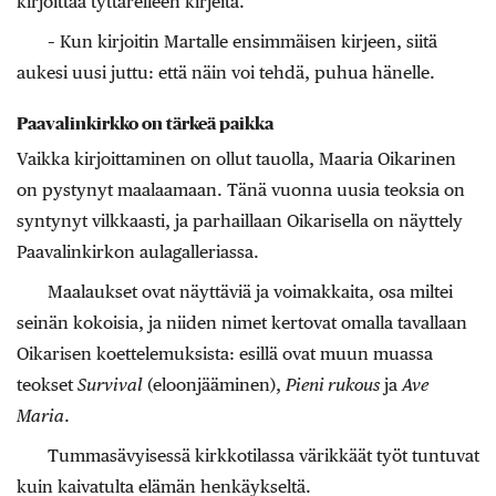
kirjoittaa tyttärelleen kirjeitä.
– Kun kirjoitin Martalle ensimmäisen kirjeen, siitä
aukesi uusi juttu: että näin voi tehdä, puhua hänelle.
Paavalinkirkko on tärkeä paikka
Vaikka kirjoittaminen on ollut tauolla, Maaria Oikarinen
on pystynyt maalaamaan. Tänä vuonna uusia teoksia on
syntynyt vilkkaasti, ja parhaillaan Oikarisella on näyttely
Paavalinkirkon aulagalleriassa.
Maalaukset ovat näyttäviä ja voimakkaita, osa miltei
seinän kokoisia, ja niiden nimet kertovat omalla tavallaan
Oikarisen koettelemuksista: esillä ovat muun muassa
teokset
Survival
(eloonjääminen),
Pieni rukous
ja
Ave
Maria
.
Tummasävyisessä kirkkotilassa värikkäät työt tuntuvat
kuin kaivatulta elämän henkäykseltä.