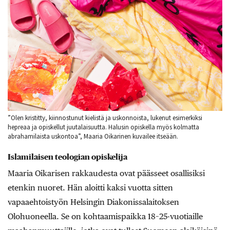
”Olen kristitty, kiinnostunut kielistä ja uskonnoista, lukenut esimerkiksi
hepreaa ja opiskellut juutalaisuutta. Halusin opiskella myös kolmatta
abrahamilaista uskontoa”, Maaria Oikarinen kuvailee itseään.
Islamilaisen teologian opiskelija
Maaria Oikarisen rakkaudesta ovat päässeet osallisiksi
etenkin nuoret. Hän aloitti kaksi vuotta sitten
vapaaehtoistyön Helsingin Diakonissalaitoksen
Olohuoneella. Se on kohtaamispaikka 18–25-vuotiaille