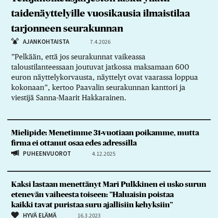
taidenäyttelyille vuosikausia ilmaistilaa
tarjonneen seurakunnan
AJANKOHTAISTA
7.4.2026
”Pelkään, että jos seurakunnat vaikeassa
taloustilanteessaan joutuvat jatkossa maksamaan 600
euron näyttelykorvausta, näyttelyt ovat vaarassa loppua
kokonaan”, kertoo Paavalin seurakunnan kanttori ja
viestijä Sanna-Maarit Hakkarainen.
Mielipide: Menetimme 31-vuotiaan poikamme, mutta
firma ei ottanut osaa edes adressilla
PUHEENVUOROT
4.12.2025
Kaksi lastaan menettänyt Mari Pulkkinen ei usko surun
etenevän vaiheesta toiseen: ”Haluaisin poistaa
kaikki tavat puristaa suru ajallisiin kehyksiin”
HYVÄ ELÄMÄ
16.3.2023