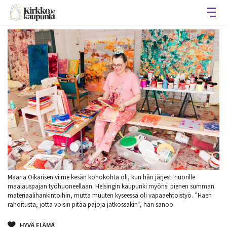
Avaa
Maaria Oikarisen viime kesän kohokohta oli, kun hän järjesti nuorille
maalauspajan työhuoneellaan. Helsingin kaupunki myönsi pienen summan
materiaalihankintoihin, mutta muuten kyseessä oli vapaaehtoistyö. ”Haen
rahoitusta, jotta voisin pitää pajoja jatkossakin”, hän sanoo.
HYVÄ ELÄMÄ