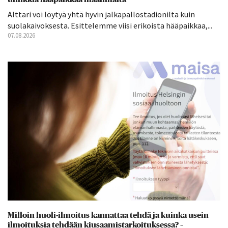
Alttari voi löytyä yhtä hyvin jalkapallostadionilta kuin
suolakaivoksesta. Esittelemme viisi erikoista hääpaikkaa,...
07.08.2026
Milloin huoli-ilmoitus kannattaa tehdä ja kuinka usein
ilmoituksia tehdään kiusaamistarkoituksessa? –