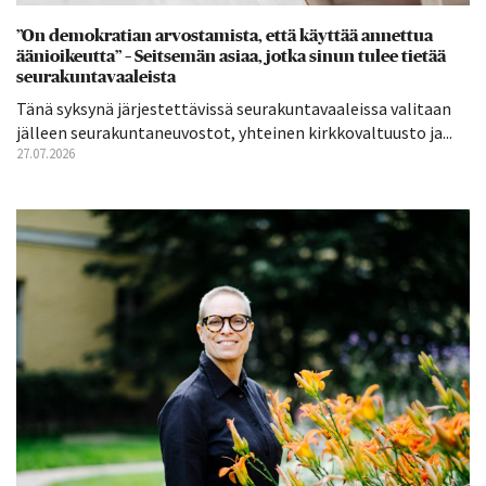
”On demokratian arvostamista, että käyttää annettua
äänioikeutta” – Seitsemän asiaa, jotka sinun tulee tietää
seurakuntavaaleista
Tänä syksynä järjestettävissä seurakuntavaaleissa valitaan
jälleen seurakuntaneuvostot, yhteinen kirkkovaltuusto ja...
27.07.2026