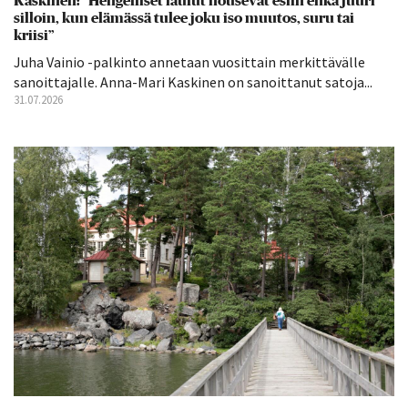
Kaskinen: ”Hengelliset laulut nousevat esiin ehkä juuri
silloin, kun elämässä tulee joku iso muutos, suru tai
kriisi”
Juha Vainio -palkinto annetaan vuosittain merkittävälle
sanoittajalle. Anna-Mari Kaskinen on sanoittanut satoja...
31.07.2026