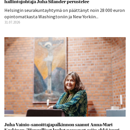
hallintojohtaja Juha Silander perustelee
Helsingin seurakuntayhtymä on päättänyt noin 28 000 euron
opintomatkasta Washingtoniin ja New Yorkiin...
31.07.2026
Juha Vainio -sanoittajapalkinnon saanut Anna-Mari