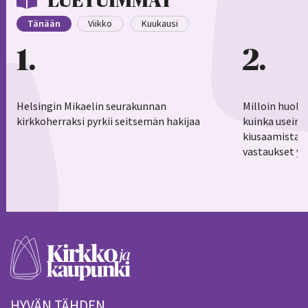
LUETUIMMAT
Tänään
Viikko
Kuukausi
1
2
Helsingin Mikaelin seurakunnan
Milloin huoli
kirkkoherraksi pyrkii seitsemän hakijaa
kuinka usein 
kiusaamistar
vastaukset yl
HYVÄN TÄHDEN.