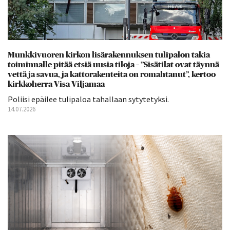
Munkkivuoren kirkon lisärakennuksen tulipalon takia
toiminnalle pitää etsiä uusia tiloja – ”Sisätilat ovat täynnä
vettä ja savua, ja kattorakenteita on romahtanut”, kertoo
kirkkoherra Visa Viljamaa
Poliisi epäilee tulipaloa tahallaan sytytetyksi.
14.07.2026