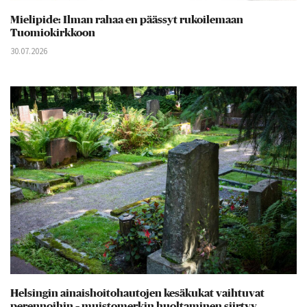
Mielipide: Ilman rahaa en päässyt rukoilemaan
Tuomiokirkkoon
30.07.2026
Helsingin ainaishoitohautojen kesäkukat vaihtuvat
perennoihin – muistomerkin huoltaminen siirtyy