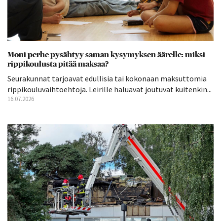
Moni perhe pysähtyy saman kysymyksen äärelle: miksi
rippikoulusta pitää maksaa?
Seurakunnat tarjoavat edullisia tai kokonaan maksuttomia
rippikouluvaihtoehtoja. Leirille haluavat joutuvat kuitenkin...
16.07.2026