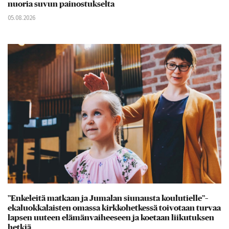
nuoria suvun painostukselta
05.08.2026
”Enkeleitä matkaan ja Jumalan siunausta koulutielle”–
ekaluokkalaisten omassa kirkkohetkessä toivotaan turvaa
lapsen uuteen elämänvaiheeseen ja koetaan liikutuksen
hetkiä