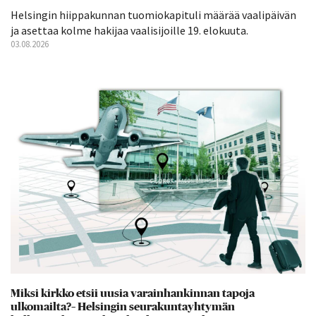
Helsingin hiippakunnan tuomiokapituli määrää vaalipäivän
ja asettaa kolme hakijaa vaalisijoille 19. elokuuta.
03.08.2026
Miksi kirkko etsii uusia varainhankinnan tapoja
ulkomailta?– Helsingin seurakuntayhtymän