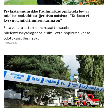
Psykiatri-muusikko Pauliina Kauppila teki levyn
mielisairaaloihin suljetuista naisista – ”Kukaan ei
kysynyt, mikä ihmisen tarina on”
Sata vuotta sitten nainen saattoi saada
mielenterveysdiagnoosin siksi, ettei sopinut aikansa
odotuksiin. Uusi levy...
24.07.2026