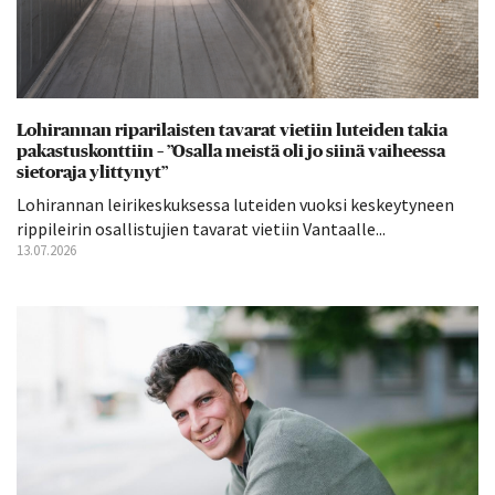
Lohirannan riparilaisten tavarat vietiin luteiden takia
pakastuskonttiin – ”Osalla meistä oli jo siinä vaiheessa
sietoraja ylittynyt”
Lohirannan leirikeskuksessa luteiden vuoksi keskeytyneen
rippileirin osallistujien tavarat vietiin Vantaalle...
13.07.2026