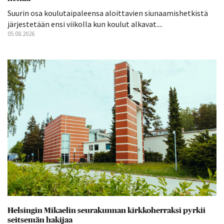
Suurin osa koulutaipaleensa aloittavien siunaamishetkistä
järjestetään ensi viikolla kun koulut alkavat....
05.08.2026
Helsingin Mikaelin seurakunnan kirkkoherraksi pyrkii
seitsemän hakijaa