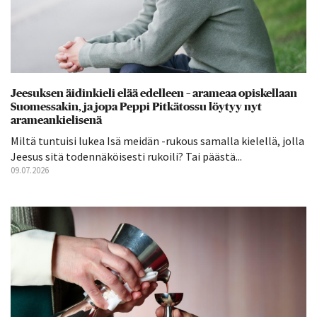
Jeesuksen äidinkieli elää edelleen – arameaa opiskellaan
Suomessakin, ja jopa Peppi Pitkätossu löytyy nyt
arameankielisenä
Miltä tuntuisi lukea Isä meidän -rukous samalla kielellä, jolla
Jeesus sitä todennäköisesti rukoili? Tai päästä...
09.07.2026