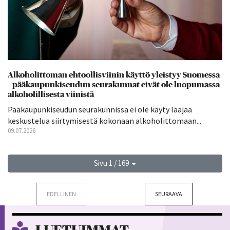
Alkoholittoman ehtoollisviinin käyttö yleistyy Suomessa
– pääkaupunkiseudun seurakunnat eivät ole luopumassa
alkoholillisesta viinistä
Pääkaupunkiseudun seurakunnissa ei ole käyty laajaa
keskustelua siirtymisestä kokonaan alkoholittomaan...
09.07.2026
Sivu 1 / 169
EDELLINEN
SEURAAVA