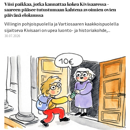
Viisi paikkaa, jotka kannattaa kokea Kivisaaressa –
saareen pääsee tutustumaan kahtena avoimien ovien
päivänä elokuussa
Villingin pohjoispuolella ja Vartiosaaren kaakkoispuolella
sijaitseva Kivisaari on upea luonto- ja historiakohde,...
30.07.2026