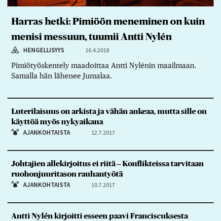
Harras hetki: Pimiöön meneminen on kuin
menisi messuun, tuumii Antti Nylén
HENGELLISYYS
16.4.2018
Pimiötyöskentely maadoittaa Antti Nylénin maailmaan.
Samalla hän lähenee Jumalaa.
Luterilaisuus on arkista ja vähän ankeaa, mutta sille on
käyttöä myös nykyaikana
AJANKOHTAISTA
12.7.2017
Johtajien allekirjoitus ei riitä ‒ Konflikteissa tarvitaan
ruohonjuuritason rauhantyötä
AJANKOHTAISTA
10.7.2017
Antti Nylén kirjoitti esseen paavi Franciscuksesta