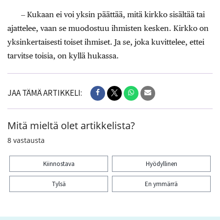
‒ Kukaan ei voi yksin päättää, mitä kirkko sisältää tai
ajattelee, vaan se muodostuu ihmisten kesken. Kirkko on
yksinkertaisesti toiset ihmiset. Ja se, joka kuvittelee, ettei
tarvitse toisia, on kyllä hukassa.
JAA TÄMÄ ARTIKKELI:
Mitä mieltä olet artikkelista?
8
vastausta
Kiinnostava
Hyödyllinen
Tylsä
En ymmärrä
Kiitos palautteesta! Jaa artikkeli: