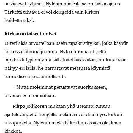
tarvitsevat ryhmät. Nylénin mielestä se on laiska ajatus.
Tärkeitä tehtäviä ei voi delegoida vain kirkon
hoidettavaksi.
Kirkko on toiset ihmiset
Luterilaisia arvostellaan usein tapakristityiksi, jotka käyvät
kirkossa lähinnä jouluna. Nylén huomautti, että
tapakristittyjä on yhtä lailla katolilaisissakin, mutta se vain
näkyy eri lailla: he harrastavat messussa käymistä
tunnollisesti ja säännöllisesti.
‒ Mutta molemmat perustuvat suoritukseen,
ulkonaiseen toimintaan.
Piispa Jolkkosen mukaan yhä useampi tuntuu
ajattelevan, että hengellistä elämää voi elää myös kirkon
ulkopuolella. Nylénin mielestä kristinuskoa ei ole ilman
kirkkoa.