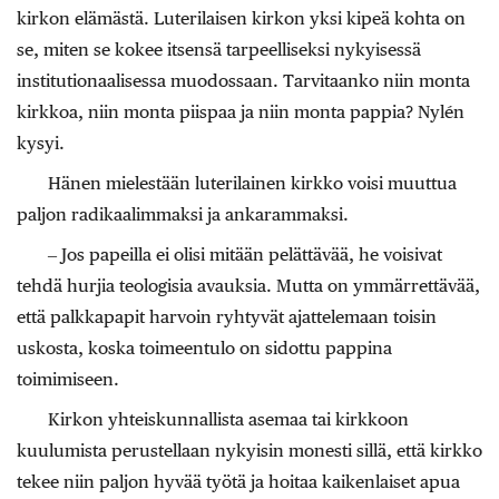
kirkon elämästä. Luterilaisen kirkon yksi kipeä kohta on
se, miten se kokee itsensä tarpeelliseksi nykyisessä
institutionaalisessa muodossaan. Tarvitaanko niin monta
kirkkoa, niin monta piispaa ja niin monta pappia? Nylén
kysyi.
Hänen mielestään luterilainen kirkko voisi muuttua
paljon radikaalimmaksi ja ankarammaksi.
‒ Jos papeilla ei olisi mitään pelättävää, he voisivat
tehdä hurjia teologisia avauksia. Mutta on ymmärrettävää,
että palkkapapit harvoin ryhtyvät ajattelemaan toisin
uskosta, koska toimeentulo on sidottu pappina
toimimiseen.
Kirkon yhteiskunnallista asemaa tai kirkkoon
kuulumista perustellaan nykyisin monesti sillä, että kirkko
tekee niin paljon hyvää työtä ja hoitaa kaikenlaiset apua