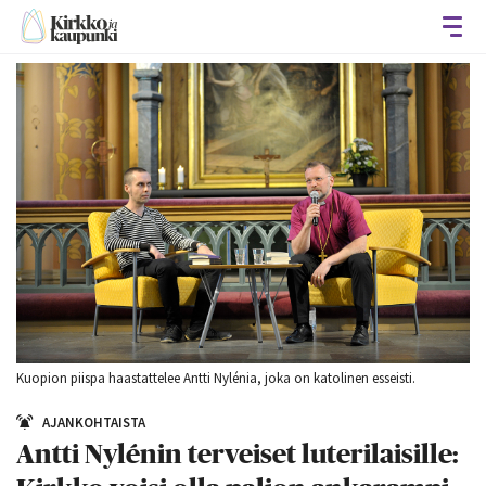
Avaa
Kuopion piispa haastattelee Antti Nylénia, joka on katolinen esseisti.
AJANKOHTAISTA
Antti Nylénin terveiset luterilaisille: