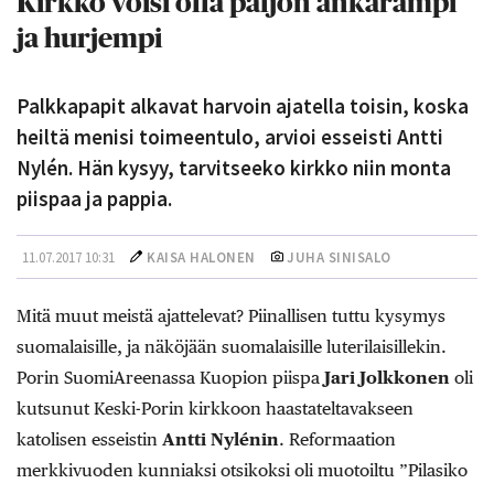
Kirkko voisi olla paljon ankarampi
ja hurjempi
Palkkapapit alkavat harvoin ajatella toisin, koska
heiltä menisi toimeentulo, arvioi esseisti Antti
Nylén. Hän kysyy, tarvitseeko kirkko niin monta
piispaa ja pappia.
11.07.2017 10:31
KAISA HALONEN
JUHA SINISALO
Mitä muut meistä ajattelevat? Piinallisen tuttu kysymys
suomalaisille, ja näköjään suomalaisille luterilaisillekin.
Porin SuomiAreenassa Kuopion piispa
Jari Jolkkonen
oli
kutsunut Keski-Porin kirkkoon haastateltavakseen
katolisen esseistin
Antti Nylénin
. Reformaation
merkkivuoden kunniaksi otsikoksi oli muotoiltu ”Pilasiko