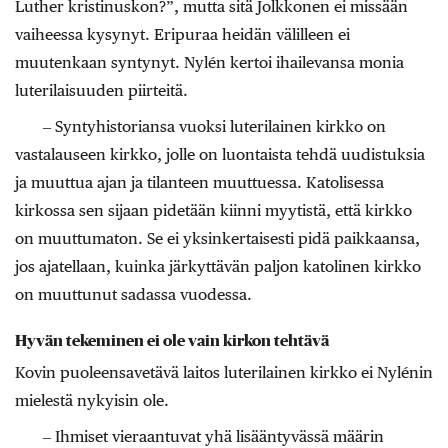
Luther kristinuskon?”, mutta sitä Jolkkonen ei missään
vaiheessa kysynyt. Eripuraa heidän välilleen ei
muutenkaan syntynyt. Nylén kertoi ihailevansa monia
luterilaisuuden piirteitä.
‒ Syntyhistoriansa vuoksi luterilainen kirkko on
vastalauseen kirkko, jolle on luontaista tehdä uudistuksia
ja muuttua ajan ja tilanteen muuttuessa. Katolisessa
kirkossa sen sijaan pidetään kiinni myytistä, että kirkko
on muuttumaton. Se ei yksinkertaisesti pidä paikkaansa,
jos ajatellaan, kuinka järkyttävän paljon katolinen kirkko
on muuttunut sadassa vuodessa.
Hyvän tekeminen ei ole vain kirkon tehtävä
Kovin puoleensavetävä laitos luterilainen kirkko ei Nylénin
mielestä nykyisin ole.
‒ Ihmiset vieraantuvat yhä lisääntyvässä määrin