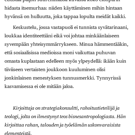
hidasta itsemurhaa: niiden käyttäminen mihin hintaan
hyvänsä on hulluutta, joka tappaa lopulta meidät kaikki.
Keskustelu, jossa vastapuoli ei tunnista syvätarinaani,
loukkaa identiteettiäni eikä voi johtaa minkäänlaiseen
syvempään yhteisymmärrykseen. Minua hämmentääkin,
että sosiaalisissa medioissa moni vaikuttaa puhuvan
omasta kuplastaan edelleen myös ylpeydellä: ikään kuin
tiiviiseen vertaisten joukkoon kuuluminen olisi
jonkinlainen menestyksen tunnusmerkki. Tynnyrissä
kasvamisessa ei ole mitään jaloa.
Kirjoittaja on strategiakonsultti, rahoitustieteilijä ja
teologi, jolta on ilmestynyt teos bisnesantropologiasta. Hän
kirjoittaa rahan, talouden ja työelämän uskonvaraisista
elementeistä.