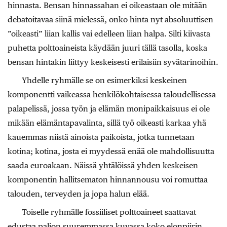
hinnasta. Bensan hinnassahan ei oikeastaan ole mitään
debatoitavaa siinä mielessä, onko hinta nyt absoluuttisen
”oikeasti” liian kallis vai edelleen liian halpa. Silti kiivasta
puhetta polttoaineista käydään juuri tällä tasolla, koska
bensan hintakin liittyy keskeisesti erilaisiin syvätarinoihin.
Yhdelle ryhmälle se on esimerkiksi keskeinen
komponentti vaikeassa henkilökohtaisessa taloudellisessa
palapelissä, jossa työn ja elämän monipaikkaisuus ei ole
mikään elämäntapavalinta, sillä työ oikeasti karkaa yhä
kauemmas niistä ainoista paikoista, jotka tunnetaan
kotina; kotina, josta ei myydessä enää ole mahdollisuutta
saada euroakaan. Näissä yhtälöissä yhden keskeisen
komponentin hallitsematon hinnannousu voi romuttaa
talouden, terveyden ja jopa halun elää.
Toiselle ryhmälle fossiiliset polttoaineet saattavat
edustaa paljon suuremmassa kuvassa koko elonpiirin