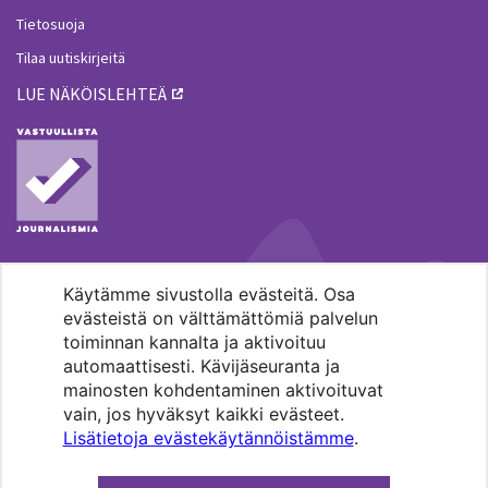
Tietosuoja
Tilaa uutiskirjeitä
LUE NÄKÖISLEHTEÄ
Käytämme sivustolla evästeitä. Osa
MENOHAKU
evästeistä on välttämättömiä palvelun
toiminnan kannalta ja aktivoituu
automaattisesti. Kävijäseuranta ja
mainosten kohdentaminen aktivoituvat
vain, jos hyväksyt kaikki evästeet.
Lisätietoja evästekäytännöistämme
.
Pääkaupunkiseudun evankelis-
luterilaisten seurakuntien media.