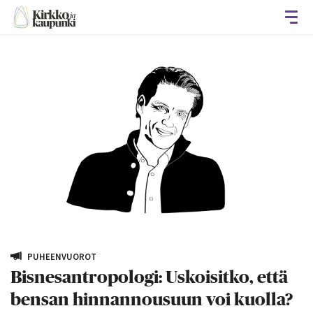
Avaa
PUHEENVUOROT
Bisnesantropologi: Uskoisitko, että
bensan hinnannousuun voi kuolla?