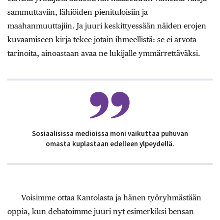
sammuttaviin, lähiöiden pienituloisiin ja
maahanmuuttajiin. Ja juuri keskittyessään näiden erojen
kuvaamiseen kirja tekee jotain ihmeellistä: se ei arvota
tarinoita, ainoastaan avaa ne lukijalle ymmärrettäväksi.
Sosiaalisissa medioissa moni vaikuttaa puhuvan
omasta kuplastaan edelleen ylpeydellä.
Voisimme ottaa Kantolasta ja hänen työryhmästään
oppia, kun debatoimme juuri nyt esimerkiksi bensan