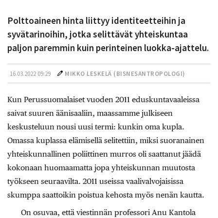
Polttoaineen hinta liittyy identiteetteihin ja
syvätarinoihin, jotka selittävät yhteiskuntaa
paljon paremmin kuin perinteinen luokka-ajattelu.
16.03.2022 09:29
MIKKO LESKELÄ (
BISNESANTROPOLOGI
)
Kun Perussuomalaiset vuoden 2011 eduskuntavaaleissa
saivat suuren äänisaaliin, maassamme julkiseen
keskusteluun nousi uusi termi: kunkin oma kupla.
Omassa kuplassa elämisellä selitettiin, miksi suoranainen
yhteiskunnallinen poliittinen murros oli saattanut jäädä
kokonaan huomaamatta jopa yhteiskunnan muutosta
työkseen seuraavilta. 2011 useissa vaalivalvojaisissa
skumppa saattoikin poistua kehosta myös nenän kautta.
On osuvaa, että viestinnän professori Anu Kantola