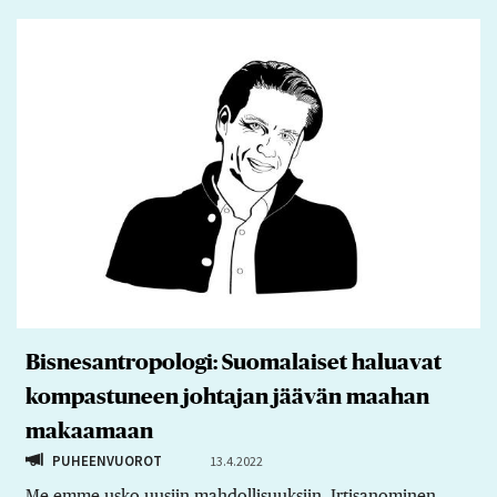
Bisnesantropologi: Suomalaiset haluavat
kompastuneen johtajan jäävän maahan
makaamaan
PUHEENVUOROT
13.4.2022
Me emme usko uusiin mahdollisuuksiin. Irtisanominen,