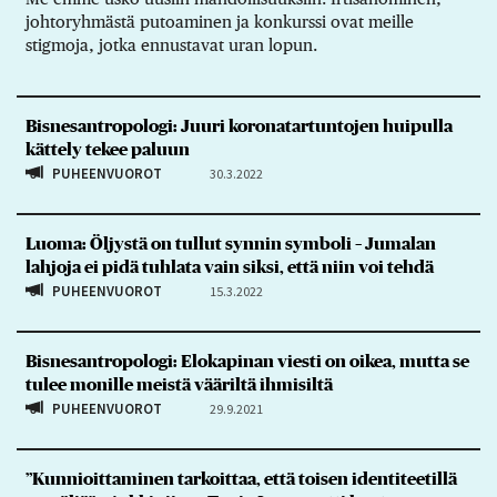
johtoryhmästä putoaminen ja konkurssi ovat meille
stigmoja, jotka ennustavat uran lopun.
Bisnesantropologi: Juuri koronatartuntojen huipulla
kättely tekee paluun
PUHEENVUOROT
30.3.2022
Luoma: Öljystä on tullut synnin symboli – Jumalan
lahjoja ei pidä tuhlata vain siksi, että niin voi tehdä
PUHEENVUOROT
15.3.2022
Bisnesantropologi: Elokapinan viesti on oikea, mutta se
tulee monille meistä vääriltä ihmisiltä
PUHEENVUOROT
29.9.2021
”Kunnioittaminen tarkoittaa, että toisen identiteetillä