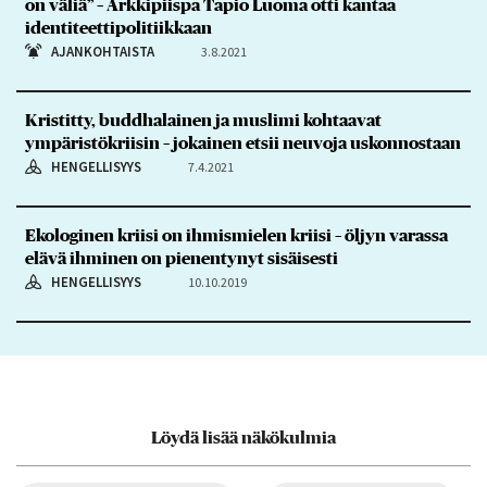
on väliä” – Arkkipiispa Tapio Luoma otti kantaa
identiteettipolitiikkaan
AJANKOHTAISTA
3.8.2021
Kristitty, buddhalainen ja muslimi kohtaavat
ympäristökriisin – jokainen etsii neuvoja uskonnostaan
HENGELLISYYS
7.4.2021
Ekologinen kriisi on ihmismielen kriisi – öljyn varassa
elävä ihminen on pienentynyt sisäisesti
HENGELLISYYS
10.10.2019
Löydä lisää näkökulmia