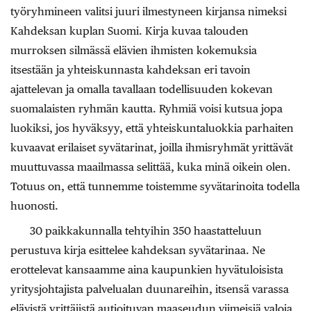
työryhmineen valitsi juuri ilmestyneen kirjansa nimeksi
Kahdeksan kuplan Suomi. Kirja kuvaa talouden
murroksen silmässä elävien ihmisten kokemuksia
itsestään ja yhteiskunnasta kahdeksan eri tavoin
ajattelevan ja omalla tavallaan todellisuuden kokevan
suomalaisten ryhmän kautta. Ryhmiä voisi kutsua jopa
luokiksi, jos hyväksyy, että yhteiskuntaluokkia parhaiten
kuvaavat erilaiset syvätarinat, joilla ihmisryhmät yrittävät
muuttuvassa maailmassa selittää, kuka minä oikein olen.
Totuus on, että tunnemme toistemme syvätarinoita todella
huonosti.
30 paikkakunnalla tehtyihin 350 haastatteluun
perustuva kirja esittelee kahdeksan syvätarinaa. Ne
erottelevat kansaamme aina kaupunkien hyvätuloisista
yritysjohtajista palvelualan duunareihin, itsensä varassa
elävistä yrittäjistä autioituvan maaseudun viimeisiä valoja