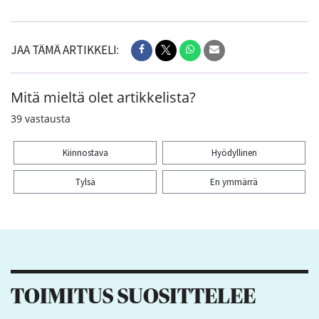
JAA TÄMÄ ARTIKKELI:
Mitä mieltä olet artikkelista?
39
vastausta
Kiinnostava
Hyödyllinen
Tylsä
En ymmärrä
Kiitos palautteesta! Jaa artikkeli:
TOIMITUS SUOSITTELEE