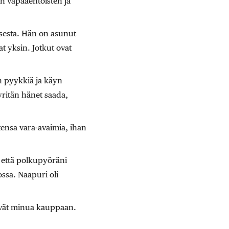
an vapaaehtoisten ja
isesta. Hän on asunut
t yksin. Jotkut ovat
en pyykkiä ja käyn
ritän hänet saada,
ensa vara-avaimia, ihan
 että polkupyöräni
ssa. Naapuri oli
eivät minua kauppaan.