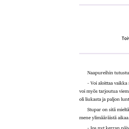
Toi
Naapureihin tutustu
– Voi aloittaa vaikka
voi myös tarjoutua viem
oli liukasta ja paljon lu
Stupar on sitä mieltä
mene ylimääräistä aikaa
– Jos nyt kerran päi