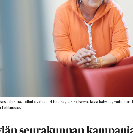
näisiä ihmisiä. Jotkut ovat tulleet tutuiksi, kun he käyvät tässä kahvilla, mutta tois
é Pähkinässä.
än seurakunnan kampanja