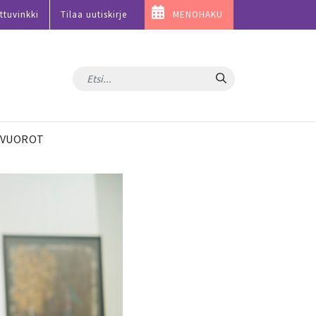
ttuvinkki
Tilaa uutiskirje
MENOHAKU
Hae
VUOROT