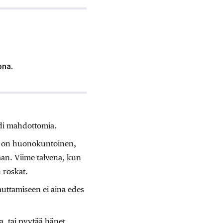
ona.
adi mahdottomia.
puri on huonokuntoinen,
an. Viime talvena, kun
n roskat.
 auttamiseen ei aina edes
a, tai pyytää hänet