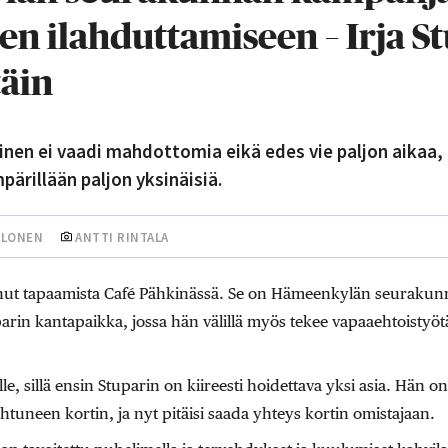
n ilahduttamiseen – Irja S
täin
en ei vaadi mahdottomia eikä edes vie paljon aikaa, 
ärillään paljon yksinäisiä.
ALONEN
ANTTI RINTALA
nut tapaamista Café Pähkinässä. Se on Hämeenkylän seurakun
arin kantapaikka, jossa hän välillä myös tekee vapaaehtoistyötä 
ille, sillä ensin Stuparin on kiireesti hoidettava yksi asia. Hän o
tuneen kortin, ja nyt pitäisi saada yhteys kortin omistajaan.