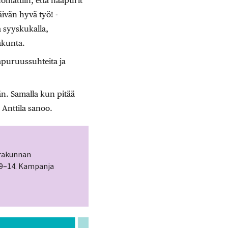
attiin, että naapurit
ivän hyvä työ! -
 syyskukalla,
akunta.
apuruussuhteita ja
än. Samalla kun pitää
 Anttila sanoo.
urakunnan
 9–14. Kampanja