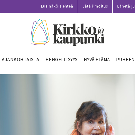
Lue näköislehteä
Jätä ilmoitus
Lähetä ju
AJANKOHTAISTA
HENGELLISYYS
HYVÄ ELÄMÄ
PUHEEN