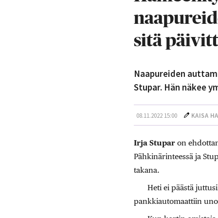
naapureide
sitä päivit
Naapureiden auttamin
Stupar. Hän näkee ymp
08.11.2022 15:00
KAISA H
Irja Stupar
on ehdotta
Pähkinärinteessä ja Stup
takana.
Heti ei päästä juttus
pankkiautomaattiin unoh