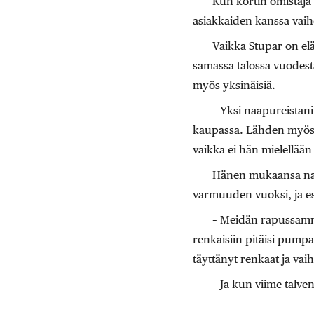
Kun kortin omistaja 
asiakkaiden kanssa vaihd
Vaikka Stupar on elä
samassa talossa vuodesta
myös yksinäisiä.
– Yksi naapureistani
kaupassa. Lähden myös h
vaikka ei hän mielellään
Hänen mukaansa naap
varmuuden vuoksi, ja esi
– Meidän rapussamme
renkaisiin pitäisi pumpa
täyttänyt renkaat ja vaih
– Ja kun viime talve