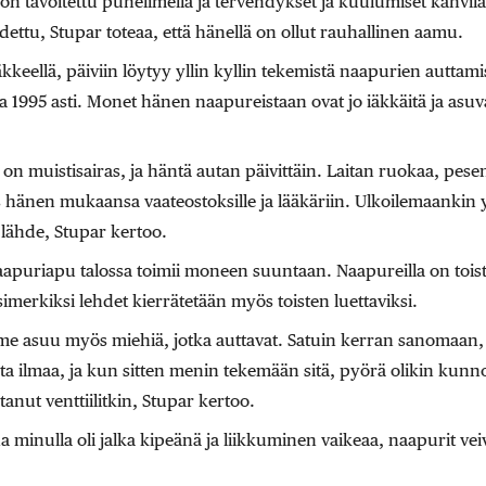
on tavoitettu puhelimella ja tervehdykset ja kuulumiset kahvil
ettu, Stupar toteaa, että hänellä on ollut rauhallinen aamu.
kkeellä, päiviin löytyy yllin kyllin tekemistä naapurien auttam
 1995 asti. Monet hänen naapureistaan ovat jo iäkkäitä ja asuva
 on muistisairas, ja häntä autan päivittäin. Laitan ruokaa, pes
änen mukaansa vaateostoksille ja lääkäriin. Ulkoilemaankin y
 lähde, Stupar kertoo.
uriapu talossa toimii moneen suuntaan. Naapureilla on toist
merkiksi lehdet kierrätetään myös toisten luettaviksi.
 asuu myös miehiä, jotka auttavat. Satuin kerran sanomaan,
ta ilmaa, ja kun sitten menin tekemään sitä, pyörä olikin kunno
tanut venttiilitkin, Stupar kertoo.
na minulla oli jalka kipeänä ja liikkuminen vaikeaa, naapurit v