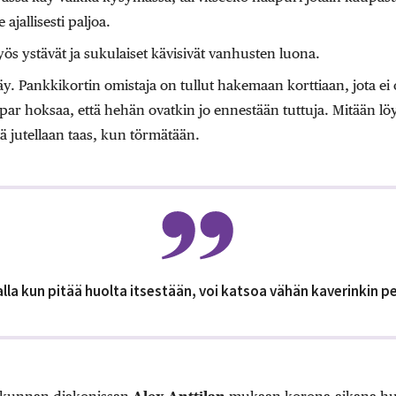
 ajallisesti paljoa.
myös ystävät ja sukulaiset kävisivät vanhusten luona.
y. Pankkikortin omistaja on tullut hakemaan korttiaan, jota ei
ar hoksaa, että hehän ovatkin jo ennestään tuttuja. Mitään löy
tä jutellaan taas, kun törmätään.
la kun pitää huolta itsestään, voi katsoa vähän kaverinkin p