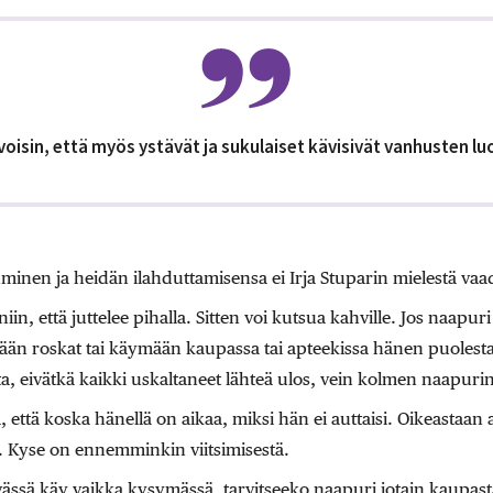
voisin, että myös ystävät ja sukulaiset kävisivät vanhusten lu
minen ja heidän ilahduttamisensa ei Irja Stuparin mielestä va
 niin, että juttelee pihalla. Sitten voi kutsua kahville. Jos naa
ään roskat tai käymään kaupassa tai apteekissa hänen puolesta
nta, eivätkä kaikki uskaltaneet lähteä ulos, vein kolmen naapuri
, että koska hänellä on aikaa, miksi hän ei auttaisi. Oikeastaan
. Kyse on ennemminkin viitsimisestä.
vässä käy vaikka kysymässä, tarvitseeko naapuri jotain kaupast