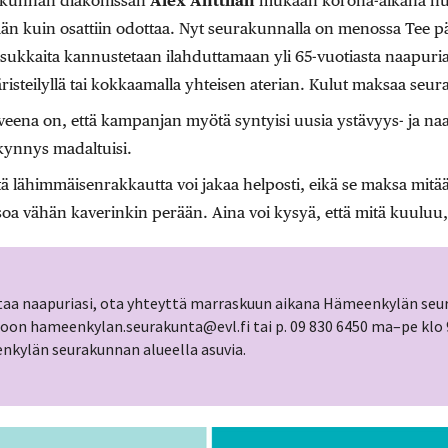
kunnan diakonissan
Alex Anttilan
mukaan korona-aikana huom
än kuin osattiin odottaa. Nyt seurakunnalla on menossa Tee pä
asukkaita kannustetaan ilahduttamaan yli 65-vuotiasta naapuria
äristeilyllä tai kokkaamalla yhteisen aterian. Kulut maksaa seur
veena on, että kampanjan myötä syntyisi uusia ystävyys- ja na
kynnys madaltuisi.
että lähimmäisenrakkautta voi jakaa helposti, eikä se maksa mitä
tsoa vähän kaverinkin perään. Aina voi kysyä, että mitä kuuluu,
ttaa naapuriasi, ota yhteyttä marraskuun aikana Hämeenkylän se
toon hameenkylan.seurakunta@evl.fi tai p. 09 830 6450 ma–pe klo
nkylän seurakunnan alueella asuvia.