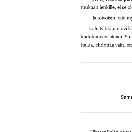
mukaan lenkille, ei se ole
– Ja toivoisin, että 
Café Pähkinän ovi kä
kadottaneensakaan. Stup
halua, ehdottaa vain, et
Samal