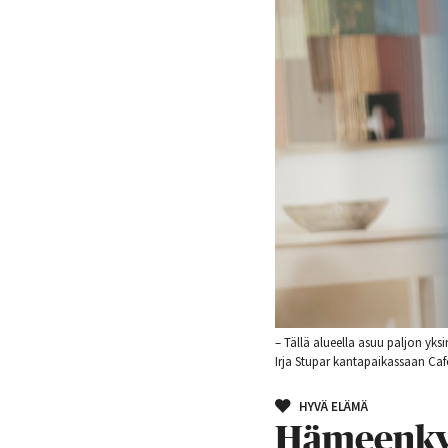
– Tällä alueella asuu paljon yksi
Irja Stupar kantapaikassaan Caf
HYVÄ ELÄMÄ
Hämeenkyl