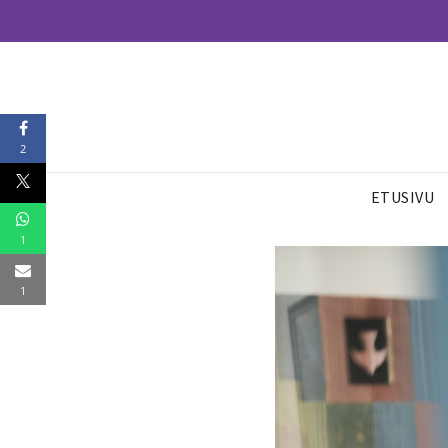
2
ETUSIVU
1
1