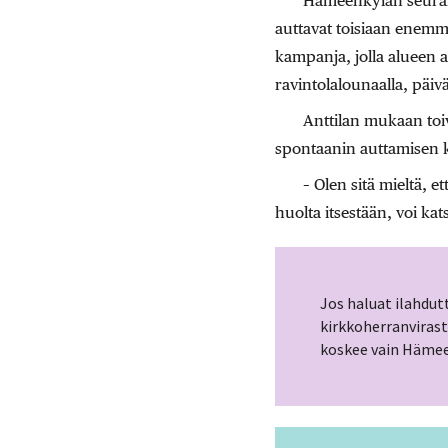
Hämeenkylän seura
auttavat toisiaan enemm
kampanja, jolla alueen 
ravintolalounaalla, päiv
Anttilan mukaan toi
spontaanin auttamisen 
– Olen sitä mieltä, 
huolta itsestään, voi ka
Jos haluat ilahdu
kirkkoherranviras
koskee vain Hämee