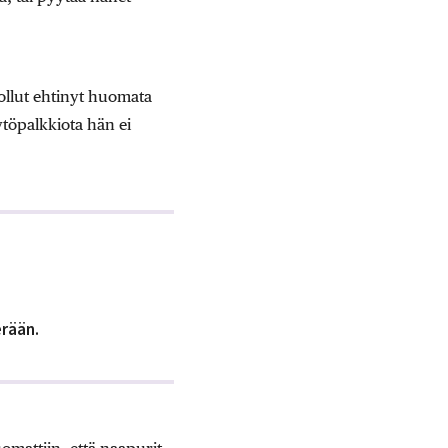
 ollut ehtinyt huomata
töpalkkiota hän ei
erään.