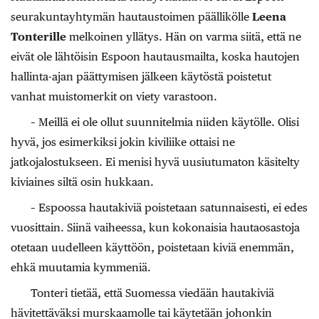
seurakuntayhtymän hautaustoimen päällikölle
Leena
Tonterille
melkoinen yllätys. Hän on varma siitä, että ne
eivät ole lähtöisin Espoon hautausmailta, koska hautojen
hallinta-ajan päättymisen jälkeen käytöstä poistetut
vanhat muistomerkit on viety varastoon.
– Meillä ei ole ollut suunnitelmia niiden käytölle. Olisi
hyvä, jos esimerkiksi jokin kiviliike ottaisi ne
jatkojalostukseen. Ei menisi hyvä uusiutumaton käsitelty
kiviaines siltä osin hukkaan.
– Espoossa hautakiviä poistetaan satunnaisesti, ei edes
vuosittain. Siinä vaiheessa, kun kokonaisia hautaosastoja
otetaan uudelleen käyttöön, poistetaan kiviä enemmän,
ehkä muutamia kymmeniä.
Tonteri tietää, että Suomessa viedään hautakiviä
hävitettäväksi murskaamolle tai käytetään johonkin