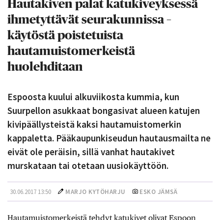
Hautakiven palat katukiveyksessä
ihmetyttävät seurakunnissa –
käytöstä poistetuista
hautamuistomerkeistä
huolehditaan
Espoosta kuului alkuviikosta kummia, kun
Suurpellon asukkaat bongasivat alueen katujen
kivipäällysteistä kaksi hautamuistomerkin
kappaletta. Pääkaupunkiseudun hautausmailta ne
eivät ole peräisin, sillä vanhat hautakivet
murskataan tai otetaan uusiokäyttöön.
30.06.2017 13:50
MARJO KYTÖHARJU
ESKO JÄMSÄ
Hautamuistomerkeistä tehdyt katukivet olivat Espoon