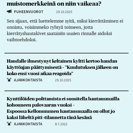
muistomerkkeinä on niin vaikeaa?
PUHEENVUOROT
29.10.2025
Sen sijaan, että luettelemme syitä, miksi kierrättäminen ei
onnistu, voisimmeko ryhtyä toimeen, jotta
kierrätyshautakivet saataisiin uusien rinnalle aidoksi
vaihtoehdoksi.
Haudalle ilmestynyt keltainen kyltti kertoo haudan
käyttöajan päättymisestä – ”Kuulutuksen jälkeen on
koko ensi vuosi aikaa reagoida”
AJANKOHTAISTA
29.10.2025
Kynttilöiden polttamista ei suositella hautausmailla
kohonneen palovaaran vuoksi –
Espoossa Kellonummen hautausmaalla on ollut jo
kaksi läheltä piti -tilannetta tänä kesänä
AJANKOHTAISTA
8.7.2022