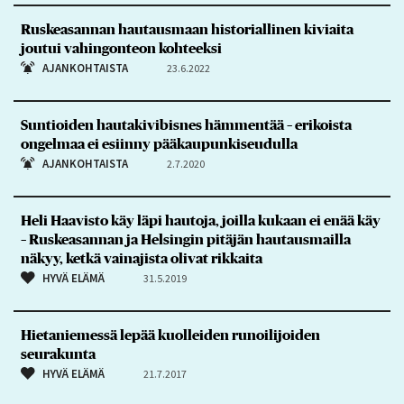
Ruskeasannan hautausmaan historiallinen kiviaita
joutui vahingonteon kohteeksi
AJANKOHTAISTA
23.6.2022
Suntioiden hautakivibisnes hämmentää – erikoista
ongelmaa ei esiinny pääkaupunkiseudulla
AJANKOHTAISTA
2.7.2020
Heli Haavisto käy läpi hautoja, joilla kukaan ei enää käy
– Ruskeasannan ja Helsingin pitäjän hautausmailla
näkyy, ketkä vainajista olivat rikkaita
HYVÄ ELÄMÄ
31.5.2019
Hietaniemessä lepää kuolleiden runoilijoiden
seurakunta
HYVÄ ELÄMÄ
21.7.2017