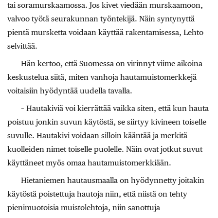
tai soramurskaamossa. Jos kivet viedään murskaamoon,
valvoo työtä seurakunnan työntekijä. Näin syntynyttä
pientä mursketta voidaan käyttää rakentamisessa, Lehto
selvittää.
Hän kertoo, että Suomessa on virinnyt viime aikoina
keskustelua siitä, miten vanhoja hautamuistomerkkejä
voitaisiin hyödyntää uudella tavalla.
– Hautakiviä voi kierrättää vaikka siten, että kun hauta
poistuu jonkin suvun käytöstä, se siirtyy kivineen toiselle
suvulle. Hautakivi voidaan silloin kääntää ja merkitä
kuolleiden nimet toiselle puolelle. Näin ovat jotkut suvut
käyttäneet myös omaa hautamuistomerkkiään.
Hietaniemen hautausmaalla on hyödynnetty joitakin
käytöstä poistettuja hautoja niin, että niistä on tehty
pienimuotoisia muistolehtoja, niin sanottuja