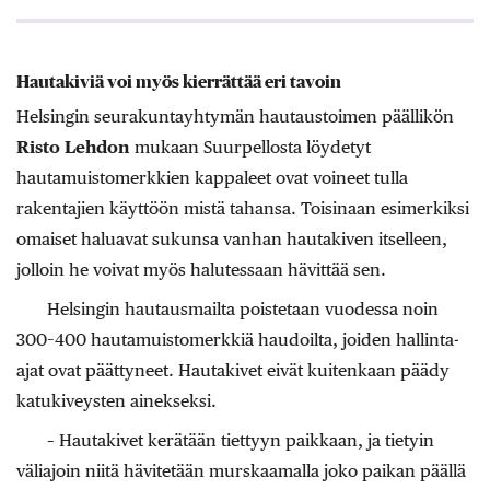
Hautakiviä voi myös kierrättää eri tavoin
Helsingin seurakuntayhtymän hautaustoimen päällikön
Risto Lehdon
mukaan Suurpellosta löydetyt
hautamuistomerkkien kappaleet ovat voineet tulla
rakentajien käyttöön mistä tahansa. Toisinaan esimerkiksi
omaiset haluavat sukunsa vanhan hautakiven itselleen,
jolloin he voivat myös halutessaan hävittää sen.
Helsingin hautausmailta poistetaan vuodessa noin
300–400 hautamuistomerkkiä haudoilta, joiden hallinta-
ajat ovat päättyneet. Hautakivet eivät kuitenkaan päädy
katukiveysten ainekseksi.
– Hautakivet kerätään tiettyyn paikkaan, ja tietyin
väliajoin niitä hävitetään murskaamalla joko paikan päällä