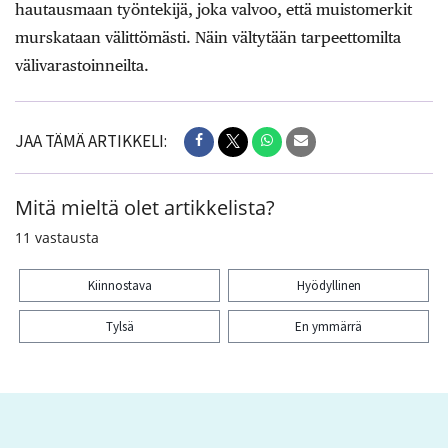
hautausmaan työntekijä, joka valvoo, että muistomerkit
murskataan välittömästi. Näin vältytään tarpeettomilta
välivarastoinneilta.
JAA TÄMÄ ARTIKKELI:
Mitä mieltä olet artikkelista?
11
vastausta
Kiinnostava
Hyödyllinen
Tylsä
En ymmärrä
Kiitos palautteesta! Jaa artikkeli: