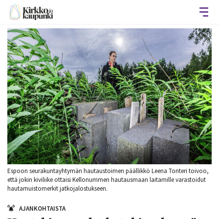
Avaa
Espoon seurakuntayhtymän hautaustoimen päällikkö Leena Tonteri toivoo,
että jokin kiviliike ottaisi Kellonummen hautausmaan laitamille varastoidut
hautamuistomerkit jatkojalostukseen.
AJANKOHTAISTA