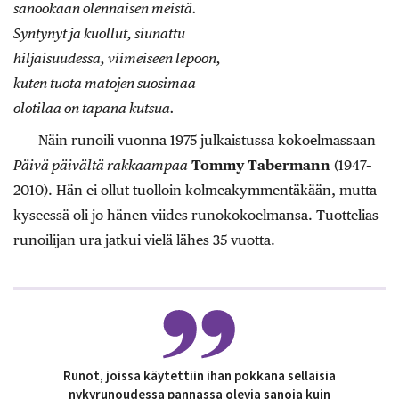
sanookaan olennaisen meistä.
Syntynyt ja kuollut, siunattu
hiljaisuudessa, viimeiseen lepoon,
kuten tuota matojen suosimaa
olotilaa on tapana kutsua.
Näin runoili vuonna 1975 julkaistussa kokoelmassaan
Päivä päivältä rakkaampaa
Tommy Tabermann
(1947–
2010). Hän ei ollut tuolloin kolmeakymmentäkään, mutta
kyseessä oli jo hänen viides runokokoelmansa. Tuottelias
runoilijan ura jatkui vielä lähes 35 vuotta.
Runot, joissa käytettiin ihan pokkana sellaisia
nykyrunoudessa pannassa olevia sanoja kuin