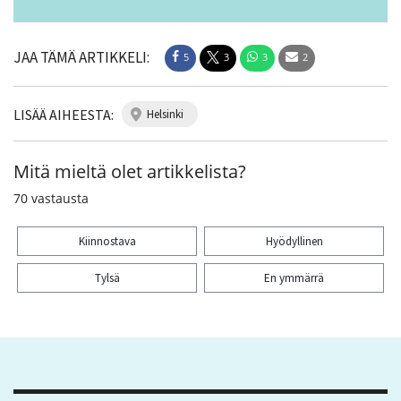
JAA TÄMÄ ARTIKKELI:
5
3
3
2
LISÄÄ AIHEESTA:
helsinki
Mitä mieltä olet artikkelista?
70
vastausta
Kiinnostava
Hyödyllinen
Tylsä
En ymmärrä
Kiitos palautteesta! Jaa artikkeli:
5
3
3
2