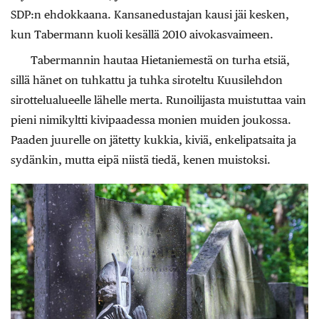
SDP:n ehdokkaana. Kansanedustajan kausi jäi kesken,
kun Tabermann kuoli kesällä 2010 aivokasvaimeen.
Tabermannin hautaa Hietaniemestä on turha etsiä,
sillä hänet on tuhkattu ja tuhka siroteltu Kuusilehdon
sirottelualueelle lähelle merta. Runoilijasta muistuttaa vain
pieni nimikyltti kivipaadessa monien muiden joukossa.
Paaden juurelle on jätetty kukkia, kiviä, enkelipatsaita ja
sydänkin, mutta eipä niistä tiedä, kenen muistoksi.