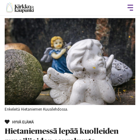
Avaa
Enkeleitä Hietaniemen Kuusilehdossa.
HYVÄ ELÄMÄ
Hietaniemessä lepää kuolleiden