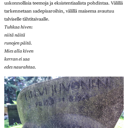
uskonnollisia teemoja ja eksistentiaalista pohdintaa. Välillä
tarkennetaan sadepisaroihin, välillä maisema avautuu
talviselle tähtitaivaalle.
Tuhkaa hiven:
niitä näitä
runojen päitä.
Mies alla kiven
kerran ei saa
edes naurahtaa.