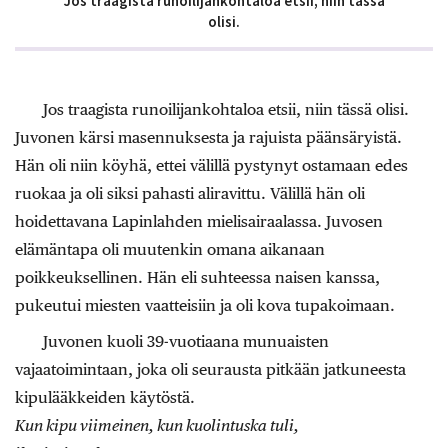
Jos traagista runoilijankohtaloa etsii, niin tässä
olisi.
Jos traagista runoilijankohtaloa etsii, niin tässä olisi.
Juvonen kärsi masennuksesta ja rajuista päänsäryistä.
Hän oli niin köyhä, ettei välillä pystynyt ostamaan edes
ruokaa ja oli siksi pahasti aliravittu. Välillä hän oli
hoidettavana Lapinlahden mielisairaalassa. Juvosen
elämäntapa oli muutenkin omana aikanaan
poikkeuksellinen. Hän eli suhteessa naisen kanssa,
pukeutui miesten vaatteisiin ja oli kova tupakoimaan.
Juvonen kuoli 39-vuotiaana munuaisten
vajaatoimintaan, joka oli seurausta pitkään jatkuneesta
kipulääkkeiden käytöstä.
Kun kipu viimeinen, kun kuolintuska tuli,