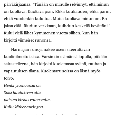
päiväkirjaansa: "Tänään on minulle selvinnyt, että minun
on kuoltava. Kuoltava pian. Ehkä kuukauden, ehkä parin,
ehkä vuodenkin kuluttua. Mutta kuoltava minun on. En
jaksa elää. Riudun verkkaan, kuihdun keskellä kevättäni."
Kului vielä lähes kymmenen vuotta siihen, kun hän
kirjoitti viimeiset runonsa.
Harmajan runoja näkee usein siteerattavan
kuolinilmoituksissa. Varsinkin elämänsä lopulla, pitkään
sairastelleena, hän kirjoitti kuolemasta sylinä, rauhan ja
vapautuksen tilana. Kuolemarunoissa on läsnä myös
toivo:
Henki ylösnoussut on.
Siksi hautakiven alta
paistaa kirkas valon valta.
Kuilu kätkee auringon.