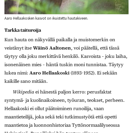
Aaro Hellaakosken kasvot on ikuistettu hautakiveen.
Tarkka taituroija
Kun hauta on näkyvällä paikalla ja muistomerkin on
veistänyt itse
Wäinö Aaltonen
, voi päätellä, että tässä
täytyy olla joku merkittävä henkilö. Kasvoista – joku laiha,
isonenäinen mies – häntä tuskin moni tunnistaa. Täytyy
lukea nimi:
Aaro Hellaakoski
(1893–1952). Ei sekään
kaikille sano mitään.
Wikipedia
ei hänestä paljon kerro: perusfaktat
syntymä- ja kuolinaikoineen, työuran, teokset, perheen.
Hellaakoski ei ollut päätoiminen runoilija, vaan
maantieteilijä, joka sekä teki tutkimustyötä että opetti
maantietoa ja luonnonhistoriaa Tyttönormaalilyseossa