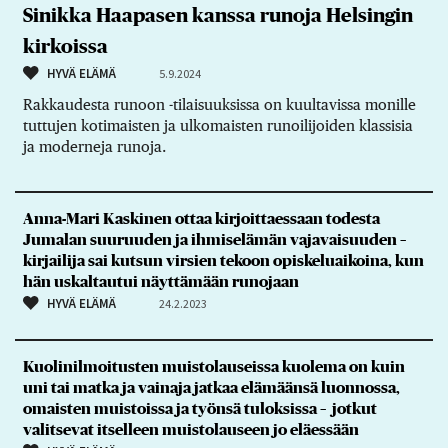
Sinikka Haapasen kanssa runoja Helsingin
kirkoissa
HYVÄ ELÄMÄ
5.9.2024
Rakkaudesta runoon -tilaisuuksissa on kuultavissa monille
tuttujen kotimaisten ja ulkomaisten runoilijoiden klassisia
ja moderneja runoja.
Anna-Mari Kaskinen ottaa kirjoittaessaan todesta
Jumalan suuruuden ja ihmiselämän vajavaisuuden –
kirjailija sai kutsun virsien tekoon opiskeluaikoina, kun
hän uskaltautui näyttämään runojaan
HYVÄ ELÄMÄ
24.2.2023
Kuolinilmoitusten muistolauseissa kuolema on kuin
uni tai matka ja vainaja jatkaa elämäänsä luonnossa,
omaisten muistoissa ja työnsä tuloksissa – jotkut
valitsevat itselleen muistolauseen jo eläessään