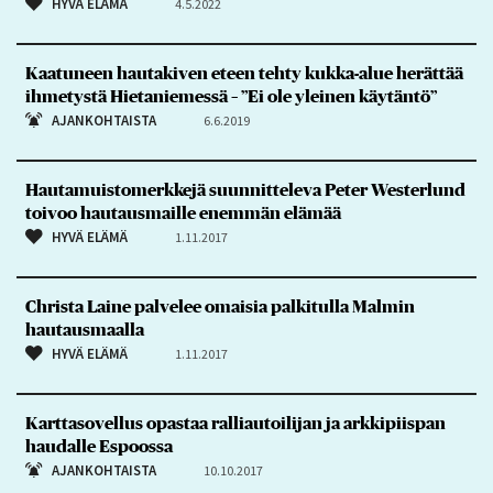
HYVÄ ELÄMÄ
4.5.2022
Kaatuneen hautakiven eteen tehty kukka-alue herättää
ihmetystä Hietaniemessä – ”Ei ole yleinen käytäntö”
AJANKOHTAISTA
6.6.2019
Hautamuistomerkkejä suunnitteleva Peter Westerlund
toivoo hautausmaille enemmän elämää
HYVÄ ELÄMÄ
1.11.2017
Christa Laine palvelee omaisia palkitulla Malmin
hautausmaalla
HYVÄ ELÄMÄ
1.11.2017
Karttasovellus opastaa ralliautoilijan ja arkkipiispan
haudalle Espoossa
AJANKOHTAISTA
10.10.2017