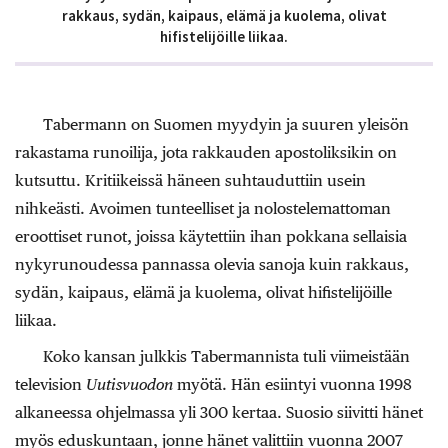
rakkaus, sydän, kaipaus, elämä ja kuolema, olivat
hifistelijöille liikaa.
Tabermann on Suomen myydyin ja suuren yleisön
rakastama runoilija, jota rakkauden apostoliksikin on
kutsuttu. Kritiikeissä häneen suhtauduttiin usein
nihkeästi. Avoimen tunteelliset ja nolostelemattoman
eroottiset runot, joissa käytettiin ihan pokkana sellaisia
nykyrunoudessa pannassa olevia sanoja kuin rakkaus,
sydän, kaipaus, elämä ja kuolema, olivat hifistelijöille
liikaa.
Koko kansan julkkis Tabermannista tuli viimeistään
television
Uutisvuodon
myötä. Hän esiintyi vuonna 1998
alkaneessa ohjelmassa yli 300 kertaa. Suosio siivitti hänet
myös eduskuntaan, jonne hänet valittiin vuonna 2007