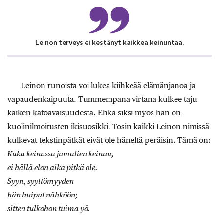
Leinon terveys ei kestänyt kaikkea keinuntaa.
Leinon runoista voi lukea kiihkeää elämänjanoa ja
vapaudenkaipuuta. Tummempana virtana kulkee taju
kaiken katoavaisuudesta. Ehkä siksi myös hän on
kuolinilmoitusten ikisuosikki. Tosin kaikki Leinon nimissä
kulkevat tekstinpätkät eivät ole häneltä peräisin. Tämä on:
Kuka keinussa jumalien keinuu,
ei hällä elon aika pitkä ole.
Syyn, syyttömyyden
hän huiput nähköön;
sitten tulkohon tuima yö.