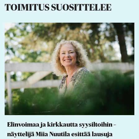
TOIMITUS SUOSITTELEE
Elinvoimaa ja kirkkautta syysiltoihin –
näyttelijä Miia Nuutila esittää lausuja