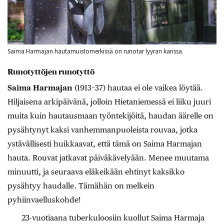
Saima Harmajan hautamuistomerkissä on runotar lyyran kanssa.
Runotyttöjen runotyttö
Saima Harmajan
(1913–37) hautaa ei ole vaikea löytää.
Hiljaisena arkipäivänä, jolloin Hietaniemessä ei liiku juuri
muita kuin hautausmaan työntekijöitä, haudan äärelle on
pysähtynyt kaksi vanhemmanpuoleista rouvaa, jotka
ystävällisesti huikkaavat, että tämä on Saima Harmajan
hauta. Rouvat jatkavat päiväkävelyään. Menee muutama
minuutti, ja seuraava eläkeikään ehtinyt kaksikko
pysähtyy haudalle. Tämähän on melkein
pyhiinvaelluskohde!
23-vuotiaana tuberkuloosiin kuollut Saima Harmaja