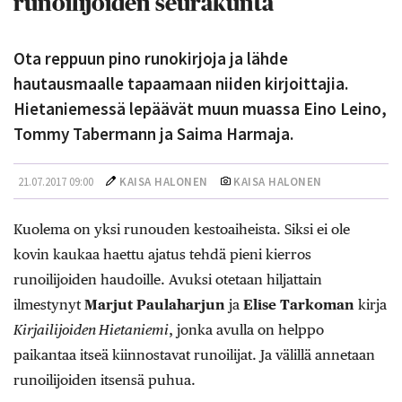
runoilijoiden seurakunta
Ota reppuun pino runokirjoja ja lähde
hautausmaalle tapaamaan niiden kirjoittajia.
Hietaniemessä lepäävät muun muassa Eino Leino,
Tommy Tabermann ja Saima Harmaja.
21.07.2017 09:00
KAISA HALONEN
KAISA HALONEN
Kuolema on yksi runouden kestoaiheista. Siksi ei ole
kovin kaukaa haettu ajatus tehdä pieni kierros
runoilijoiden haudoille. Avuksi otetaan hiljattain
ilmestynyt
Marjut Paulaharjun
ja
Elise Tarkoman
kirja
Kirjailijoiden Hietaniemi
, jonka avulla on helppo
paikantaa itseä kiinnostavat runoilijat. Ja välillä annetaan
runoilijoiden itsensä puhua.