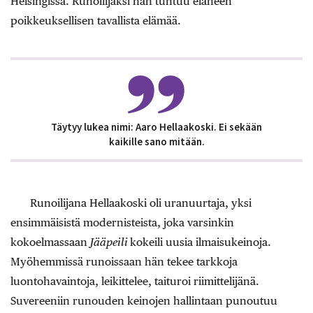
Helsingissä. Runoilijaksi hän tuntuu eläneen
poikkeuksellisen tavallista elämää.
Täytyy lukea nimi: Aaro Hellaakoski. Ei sekään
kaikille sano mitään.
Runoilijana Hellaakoski oli uranuurtaja, yksi
ensimmäisistä modernisteista, joka varsinkin
kokoelmassaan
Jääpeili
kokeili uusia ilmaisukeinoja.
Myöhemmissä runoissaan hän tekee tarkkoja
luontohavaintoja, leikittelee, taituroi riimittelijänä.
Suvereeniin runouden keinojen hallintaan punoutuu