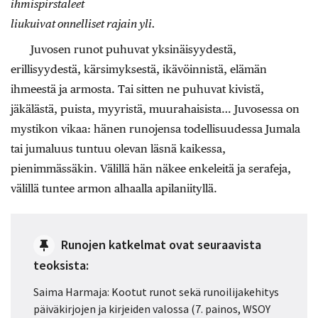
ihmispirstaleet
liukuivat onnelliset rajain yli.
Juvosen runot puhuvat yksinäisyydestä,
erillisyydestä, kärsimyksestä, ikävöinnistä, elämän
ihmeestä ja armosta. Tai sitten ne puhuvat kivistä,
jäkälästä, puista, myyristä, muurahaisista… Juvosessa on
mystikon vikaa: hänen runojensa todellisuudessa Jumala
tai jumaluus tuntuu olevan läsnä kaikessa,
pienimmässäkin. Välillä hän näkee enkeleitä ja serafeja,
välillä tuntee armon alhaalla apilaniityllä.
Runojen katkelmat ovat seuraavista
teoksista:
Saima Harmaja: Kootut runot sekä runoilijakehitys
päiväkirjojen ja kirjeiden valossa (7. painos, WSOY