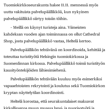
Tuomiokirkkoseurakunta hakee 11.11. mennessä myös
uutta vakituista palvelupäällikköä, kun nykyinen
palvelupäällikkö siirtyy toisiin töihin.
– Meillä on käynyt turisteja aina. Viimeisten
kahdeksan vuoden ajan toiminnassa on ollut Cathedral
Shop, josta palvelupäällikkö vastaa, Heltelä kertoo.
Palvelupäällikön tehtävänä on koordinoida, kehittää ja
toteuttaa turistityötä Helsingin tuomiokirkossa ja
Suomenlinnan kirkossa. Palvelupäällikkö toimii turistityön
kausityöntekijöiden lähiesimiehenä.
Palvelupäällikön tehtävään kuuluu myös esimerkiksi
vapaaehtoisten rekrytointi ja koulutus sekä Tuomiokirkon
kryptan näyttelytilan koordinointi.
Heltelä korostaa, että seurakuntalaiset maksavat
kirkollisveroa muun muassa lapsi- ja nuorisotyötä ja