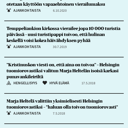
otetaan käyttöön vapaaehtoinen vierailumaksu
AJANKOHTAISTA
6.10.2020
Temppeliaukion kirkossa vierailee jopa 10 000 turistia
päivässä – uusi turistipappi toivoo, että hulinan
keskellä voisi kokea häivähdyksen pyhää
AJANKOHTAISTA
30.7.2019
”Kristinuskon viesti on, että aina on toivoa” – Helsingin
tuomiorovastiksi valitun Marja Heltelän isoisä karkasi
punavankileiriltä
HENGELLISYYS
HYVÄ ELÄMÄ
17.5.2018
Marja Heltelä valittiin yksimielisesti Helsingin
tuomiorovastiksi – "haluan olla toivon tuomiorovasti"
AJANKOHTAISTA
7.5.2018