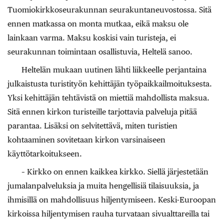
Tuomiokirkkoseurakunnan seurakuntaneuvostossa. Sitä
ennen matkassa on monta mutkaa, eikä maksu ole
lainkaan varma. Maksu koskisi vain turisteja, ei
seurakunnan toimintaan osallistuvia, Heltelä sanoo.
Heltelän mukaan uutinen lähti liikkeelle perjantaina
julkaistusta turistityön kehittäjän työpaikkailmoituksesta.
Yksi kehittäjän tehtävistä on miettiä mahdollista maksua.
Sitä ennen kirkon turisteille tarjottavia palveluja pitää
parantaa. Lisäksi on selvitettävä, miten turistien
kohtaaminen sovitetaan kirkon varsinaiseen
käyttötarkoitukseen.
– Kirkko on ennen kaikkea kirkko. Siellä järjestetään
jumalanpalveluksia ja muita hengellisiä tilaisuuksia, ja
ihmisillä on mahdollisuus hiljentymiseen. Keski-Euroopan
kirkoissa hiljentymisen rauha turvataan sivualttareilla tai