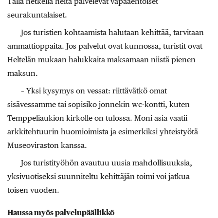
Tällä hetkellä heitä palvelevat vapaaehtoiset
seurakuntalaiset.
Jos turistien kohtaamista halutaan kehittää, tarvitaan
ammattioppaita. Jos palvelut ovat kunnossa, turistit ovat
Heltelän mukaan halukkaita maksamaan niistä pienen
maksun.
– Yksi kysymys on vessat: riittävätkö omat
sisävessamme tai sopisiko jonnekin wc-kontti, kuten
Temppeliaukion kirkolle on tulossa. Moni asia vaatii
arkkitehtuurin huomioimista ja esimerkiksi yhteistyötä
Museoviraston kanssa.
Jos turistityöhön avautuu uusia mahdollisuuksia,
yksivuotiseksi suunniteltu kehittäjän toimi voi jatkua
toisen vuoden.
Haussa myös palvelupäällikkö