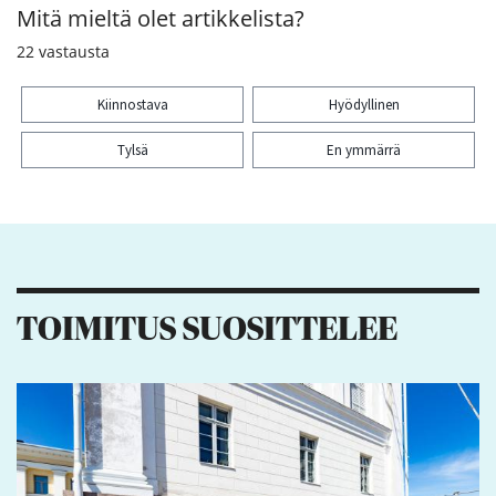
Mitä mieltä olet artikkelista?
22
vastausta
Kiinnostava
Hyödyllinen
Tylsä
En ymmärrä
Kiitos palautteesta! Jaa artikkeli:
2
TOIMITUS SUOSITTELEE