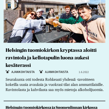
Helsingin tuomiokirkon kryptassa aloitti
ravintola ja kellotapulin luona aukesi
kesäterassi
AJANKOHTAISTA
AJANKOHTAISTA
1.6.2022
Seurakunta otti todesta Rohkeasti yhdessä -tavoitteen
kokeilla uusia avauksia ja vuokrasi tilat alan ammattilaisille.
Ravintolasta ja kahvilasta saa myös mietoja alkoholijuomia.
Helsingin tuomiokirkossa ja Suomenlinnan kirkossa