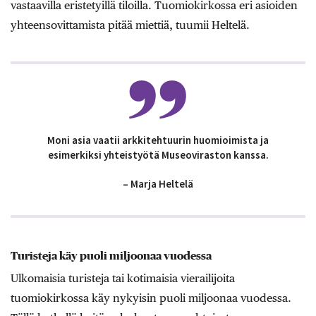
vastaavilla eristetyillä tiloilla. Tuomiokirkossa eri asioiden
yhteensovittamista pitää miettiä, tuumii Heltelä.
Moni asia vaatii arkkitehtuurin huomioimista ja
esimerkiksi yhteistyötä Museoviraston kanssa.
– Marja Heltelä
Turisteja käy puoli miljoonaa vuodessa
Ulkomaisia turisteja tai kotimaisia vierailijoita
tuomiokirkossa käy nykyisin puoli miljoonaa vuodessa.