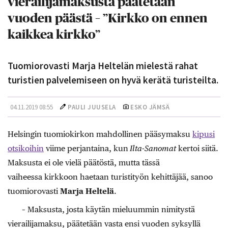
vierailijamaksusta päätetään
vuoden päästä – ”Kirkko on ennen
kaikkea kirkko”
Tuomiorovasti Marja Heltelän mielestä rahat
turistien palvelemiseen on hyvä kerätä turisteilta.
04.11.2019 08:55
PAULI JUUSELA
ESKO JÄMSÄ
Helsingin tuomiokirkon mahdollinen pääsymaksu
kipusi
otsikoihin
viime perjantaina, kun
Ilta-Sanomat
kertoi siitä.
Maksusta ei ole vielä päätöstä, mutta tässä
vaiheessa kirkkoon haetaan turistityön kehittäjää, sanoo
tuomiorovasti
Marja Heltelä
.
– Maksusta, josta käytän mieluummin nimitystä
vierailijamaksu, päätetään vasta ensi vuoden syksyllä