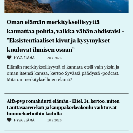
Oman elämän merkityksellisyyttä
kannattaa pohtia, vaikka vähän ahdistaisi –
”Eksistentiaaliset kivut ja kysymykset
kuuluvat ihmisen osaan”
HYVÄ ELÄMÄ
28.7.2026
Elämän merkityksellisyyttä ei kannata etsiä vain yksin ja
oman itsensä kanssa, kertoo Syvässä päädyssä -podcast.
Mitä on merkityksellinen elämä?
Alfa-pvp romahdutti elämän – Eliel, 31, kertoo, miten
Lauttasaaren-koti ja kauppakorkeakoulu vaihtuivat
huumeharhoihin kadulla
HYVÄ ELÄMÄ
10.2.2026