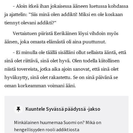
– Aloin itkeä ihan jokaisessa ääneen luetussa kohdassa
ja ajattelin: ”Siis minä olen addikti! Miksi en ole koskaan
tiennyt olevani addikti?”
Vertaistuen piiristä Eerikäinen löysi vihdoin myös
äänen, joka omasta elämästä oli aina puuttunut.
– Ei minulla ole täällä sisälläni ollut sellaista ääntä, että
sinä olet riittävä, sinä olet hyvä. Olen todella kiitollinen
niistä tovereista, jotka aika ajoin sanovat, että sinä olet
hyväksytty, sinä olet rakastettu. Se on sinä päivänä se
oman korkeamman voimani ääni.
Kuuntele Syvässä päädyssä -jakso
Minkälainen huumemaa Suomi on? Mikä on
hengellisyyden rooli addiktiosta