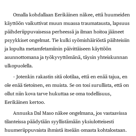
Omalla kohdallaan Eerikäinen näkee, että huumeiden
käyttöön vaikuttivat muun muassa traumatausta, lapsuus
päihderiippuvaisessa perheessä ja ilman hoitoa jääneet
psyykkiset ongelmat. Tie kulki syömishäiriöstä päihteisiin
ja lopulta metamfetamiinin päivittäiseen käyttöön
asunnottomana ja työkyvyttömänä, täysin yhteiskunnan
ulkopuolella.
– Jotenkin rakastin sitä olotilaa, että en enää tajua, en
ole enää tietoinen, en muista. Se on tosi surullista, että on
ollut niin kova tarve hukuttaa se oma todellisuus,
Eerikäinen kertoo.
Annuska Dal Maso näkee ongelmana, jos vastaavissa
tilanteissa päädytään syyllistämään yksiulotteisesti
huumeriippuvaista ihmistä itseään omasta kohtalostaan.