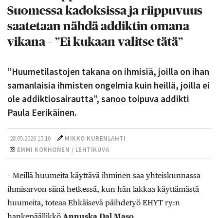
Suomessa kadoksissa ja riippuvuus
saatetaan nähdä addiktin omana
vikana – ”Ei kukaan valitse tätä”
”Huumetilastojen takana on ihmisiä, joilla on ihan
samanlaisia ihmisten ongelmia kuin heillä, joilla ei
ole addiktiosairautta”, sanoo toipuva addikti
Paula Eerikäinen.
28.05.2026 15:10
MIKKO KURENLAHTI
EMMI KORHONEN / LEHTIKUVA
– Meillä huumeita käyttävä ihminen saa yhteiskunnassa
ihmisarvon siinä hetkessä, kun hän lakkaa käyttämästä
huumeita, toteaa Ehkäisevä päihdetyö EHYT ry:n
hankepäällikkö
Annuska Dal Maso
.