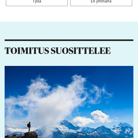
Tylsä
En ymmärrä
Kiitos palautteesta! Jaa artikkeli:
1
1
TOIMITUS SUOSITTELEE