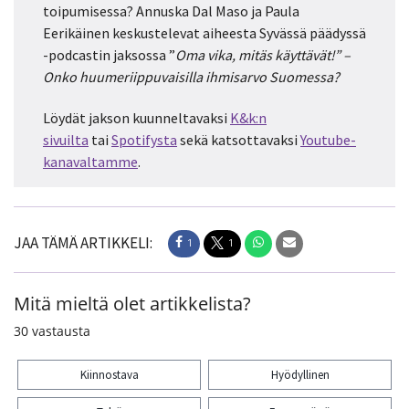
toipumisessa? Annuska Dal Maso ja Paula
Eerikäinen keskustelevat aiheesta Syvässä päädyssä
-podcastin jaksossa ”
Oma vika, mitäs käyttävät!” –
Onko huumeriippuvaisilla ihmisarvo Suomessa?
Löydät jakson kuunneltavaksi
K&k:n
sivuilta
tai
Spotifysta
sekä katsottavaksi
Youtube-
kanavaltamme
.
JAA TÄMÄ ARTIKKELI:
1
1
Mitä mieltä olet artikkelista?
30
vastausta
Kiinnostava
Hyödyllinen