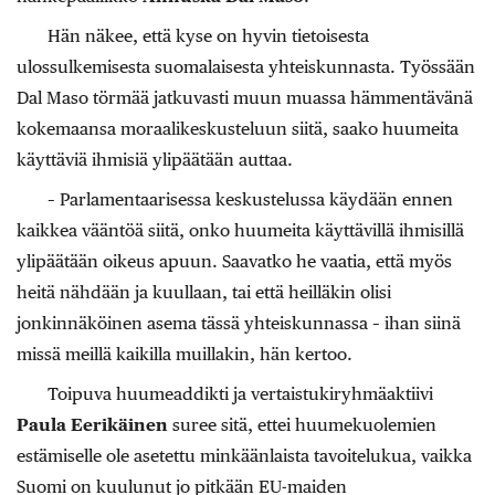
Hän näkee, että kyse on hyvin tietoisesta
ulossulkemisesta suomalaisesta yhteiskunnasta. Työssään
Dal Maso törmää jatkuvasti muun muassa hämmentävänä
kokemaansa moraalikeskusteluun siitä, saako huumeita
käyttäviä ihmisiä ylipäätään auttaa.
– Parlamentaarisessa keskustelussa käydään ennen
kaikkea vääntöä siitä, onko huumeita käyttävillä ihmisillä
ylipäätään oikeus apuun. Saavatko he vaatia, että myös
heitä nähdään ja kuullaan, tai että heilläkin olisi
jonkinnäköinen asema tässä yhteiskunnassa – ihan siinä
missä meillä kaikilla muillakin, hän kertoo.
Toipuva huumeaddikti ja vertaistukiryhmäaktiivi
Paula Eerikäinen
suree sitä, ettei huumekuolemien
estämiselle ole asetettu minkäänlaista tavoitelukua, vaikka
Suomi on kuulunut jo pitkään EU-maiden