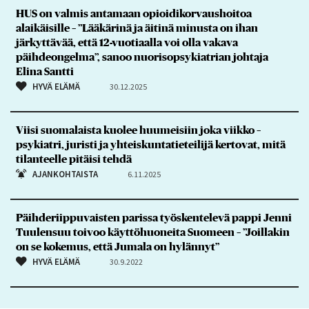
HUS on valmis antamaan opioidikorvaushoitoa
alaikäisille – ”Lääkärinä ja äitinä minusta on ihan
järkyttävää, että 12-vuotiaalla voi olla vakava
päihdeongelma”, sanoo nuorisopsykiatrian johtaja
Elina Santti
HYVÄ ELÄMÄ
30.12.2025
Viisi suomalaista kuolee huumeisiin joka viikko –
psykiatri, juristi ja yhteiskuntatieteilijä kertovat, mitä
tilanteelle pitäisi tehdä
AJANKOHTAISTA
6.11.2025
Päihderiippuvaisten parissa työskentelevä pappi Jenni
Tuulensuu toivoo käyttöhuoneita Suomeen – ”Joillakin
on se kokemus, että Jumala on hylännyt”
HYVÄ ELÄMÄ
30.9.2022