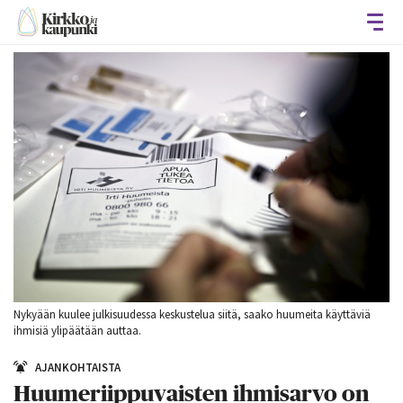
Avaa
Nykyään kuulee julkisuudessa keskustelua siitä, saako huumeita käyttäviä
ihmisiä ylipäätään auttaa.
AJANKOHTAISTA
Huumeriippuvaisten ihmisarvo on