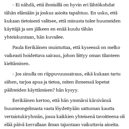
– Ei nähdä, että ihmisillä on hyvin eri lähtökohdat
tähän elämään ja joskus asioita tapahtuu. En usko, että
kukaan tietoisesti valitsee, että minusta tulee huumeiden
käyttäjä ja sen jälkeen en enää kuulu tähän
yhteiskuntaan, hän kuvailee.
Paula Eerikäinen muistuttaa, että kyseessä on melko
vaikeasti hoidettava sairaus, johon liittyy oman tilanteen
kieltäminen.
– Jos sinulla on riippuvuussairaus, eikä kukaan tartu
siihen, tarjoa apua ja tietoa, miten ihmeessä lopetat
päihteiden käyttämisen? hän kysyy.
Eerikäinen kertoo, että hän ymmärsi kärsivänsä
huumeongelmasta vasta löydettyään sattuman kautta
vertaistukiryhmän, jossa kaikkien yhteisenä tavoitteena oli
elää päivä kerrallaan ilman tajuntaan vaikuttavia aineita.