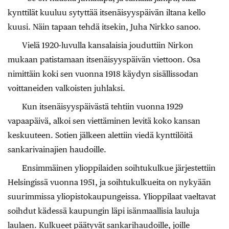
kynttilät kuuluu sytyttää itsenäisyyspäivän iltana kello
kuusi. Näin tapaan tehdä itsekin, Juha Nirkko sanoo.
Vielä 1920-luvulla kansalaisia jouduttiin Nirkon
mukaan patistamaan itsenäisyyspäivän viettoon. Osa
nimittäin koki sen vuonna 1918 käydyn sisällissodan
voittaneiden valkoisten juhlaksi.
Kun itsenäisyyspäivästä tehtiin vuonna 1929
vapaapäivä, alkoi sen viettäminen levitä koko kansan
keskuuteen. Sotien jälkeen alettiin viedä kynttilöitä
sankarivainajien haudoille.
Ensimmäinen ylioppilaiden ­soihtukulkue järjestettiin
Helsingissä vuonna 1951, ja soihtukul­kueita on nykyään
suurimmissa yliopistokaupungeissa. Ylioppilaat vaeltavat
soihdut kädessä kaupungin läpi isänmaallisia lauluja
laulaen. Kulkueet päätyvät sankarihaudoille, joille