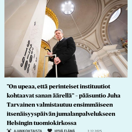
”On upeaa, että perinteiset instituu­tiot
kohtaavat sanan äärellä” – pääsuntio Juha
Tarvainen valmistautuu ensimmäiseen
itsenäisyyspäivän jumalanpalvelukseen
Helsingin tuomiokirkossa
AJANKOHTAISTA
HYVÄ ELÄMÄ
2.12.2025