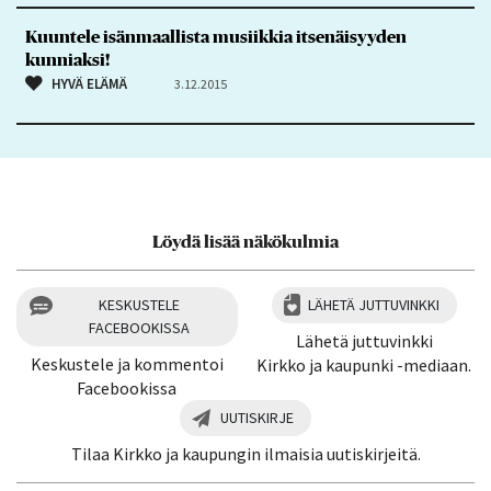
Kuuntele isänmaallista musiikkia itsenäisyyden
kunniaksi!
HYVÄ ELÄMÄ
3.12.2015
Löydä lisää näkökulmia
KESKUSTELE
LÄHETÄ JUTTUVINKKI
FACEBOOKISSA
Lähetä juttuvinkki
Keskustele ja kommentoi
Kirkko ja kaupunki -mediaan.
Facebookissa
UUTISKIRJE
Tilaa Kirkko ja kaupungin ilmaisia uutiskirjeitä.