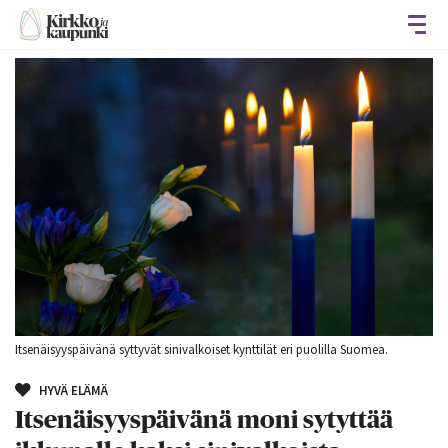
Avaa
Itsenäisyyspäivänä syttyvät sinivalkoiset kynttilät eri puolilla Suomea.
HYVÄ ELÄMÄ
Itsenäisyyspäivänä moni sytyttää