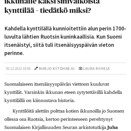
ikkunalle kaksi sinivalkoista
kynttilää – tiedätkö miksi?
Kahdella kynttilällä kunnioitettiin alun perin 1700-
luvulta lähtien Ruotsin kuninkaallisia. Kun Suomi
itsenäistyi, siitä tuli itsenäisyyspäivän vieton
perinne.
05.12.2023 10:00
MARJO KYTÖHARJU
LAURA RIIHELÄ
Suomalaiseen itsenäisyyspäivän viettoon kuuluvat
kynttilät. Varsinkin ­ikkunan eteen sytytettävillä kahdella
kynttilällä on kiinnostava historia.
Kynttilöitä alettiin polttaa kotien ikkunoilla jo Suomen
ollessa osa Ruotsia, kertoo perinteeseen perehtynyt
Suomalaisen Kirjallisuuden Seuran arkistotutkija
Juha