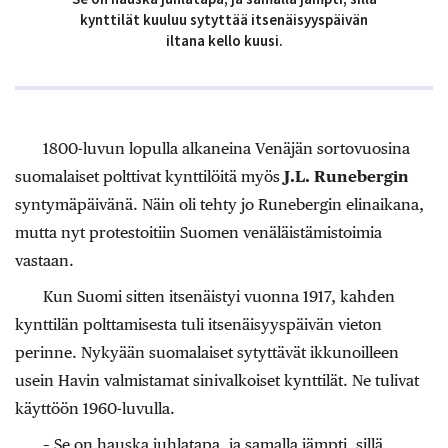
kynttilät kuuluu sytyttää itsenäisyyspäivän
iltana kello kuusi.
1800-luvun lopulla alkaneina Venäjän sortovuosina
suomalaiset polttivat kynttilöitä myös
J.L. Runebergin
syntymäpäivänä. Näin oli tehty jo Runebergin elinaikana,
mutta nyt protestoitiin Suomen venäläistämistoimia
vastaan.
Kun Suomi sitten itsenäistyi vuonna 1917, kahden
kynttilän polttamisesta tuli itsenäisyyspäivän vieton
perinne. Nykyään suomalaiset sytyttävät ikkunoilleen
usein Havin valmistamat sinivalkoiset kynttilät. Ne tulivat
käyttöön 1960-luvulla.
– Se on hauska juhlatapa, ja samalla jämpti, sillä