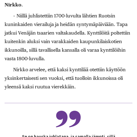
Nirkko
.
– Niillä juhlistettiin 1700-luvulta ­lähtien Ruotsin
kuninkaiden vierailuja ja heidän syntymäpäiviään. Tapa
jatkui Venäjän tsaarien valtakaudella. Kynttilöitä poltettiin
kuitenkin ­aluksi vain varakkaiden kaupunkilaiskotien
ikkunoilla, sillä tavallisella kansalla oli varaa kynttilöihin
vasta 1800-luvulla.
Nirkko arvelee, että kaksi kynttilää otettiin käyttöön
yksinkertaisesti sen vuoksi, että tuolloin ikkunoissa oli
yleensä kaksi ruutua vierekkäin.
Se on hauska juhlatapa, ja samalla jämpti, sillä