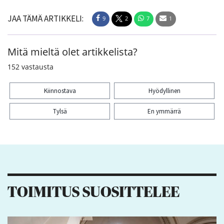
JAA TÄMÄ ARTIKKELI:
9
2
7
1
Mitä mieltä olet artikkelista?
152
vastausta
Kiinnostava
Hyödyllinen
Tylsä
En ymmärrä
Kiitos palautteesta! Jaa artikkeli:
9
2
7
1
TOIMITUS SUOSITTELEE