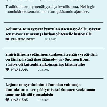
Traditiot luovat yhtenäisyyttä ja levollisuutta, Helsingin
tuomiokirkkoseurakunnan uusi pääsuntio ajattelee.
Kolumni: Kun sytytät kynttilän itsenäisyydelle, sytytät
sen myös isänmaan ja kirkon yhteiselle historialle
PUHEENVUOROT
5.12.2023
Siniristilipun vetäminen tankoon itsenäisyyspäivänä
on tänä päivänä itsestäänselvyys – Suomen lipun
väritys oli kuitenkin aikoinaan iso kiistan aihe
HYVÄ ELÄMÄ
2.12.2022
Leijona on symboloinut Jumalan voimaa ja
kuninkuutta – sen päätymisestä Suomen vaakunaan
saamme kiittää ruotsalaisia
HYVÄ ELÄMÄ
3.12.2021