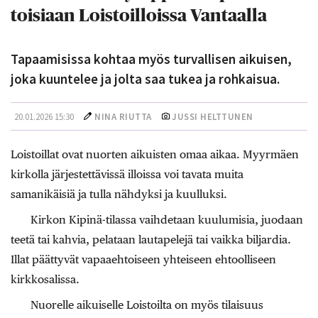
toisiaan Loistoilloissa Vantaalla
Tapaamisissa kohtaa myös turvallisen aikuisen,
joka kuuntelee ja jolta saa tukea ja rohkaisua.
20.01.2026 15:30
NINA RIUTTA
JUSSI HELTTUNEN
Loistoillat ovat nuorten aikuisten omaa aikaa. Myyrmäen
kirkolla järjestettävissä illoissa voi tavata muita
samanikäisiä ja tulla nähdyksi ja kuulluksi.
Kirkon Kipinä-tilassa vaihdetaan kuulumisia, juodaan
teetä tai kahvia, pelataan lautapelejä tai vaikka biljardia.
Illat päättyvät vapaaehtoiseen yhteiseen ehtoolliseen
kirkkosalissa.
Nuorelle aikuiselle Loistoilta on myös tilaisuus