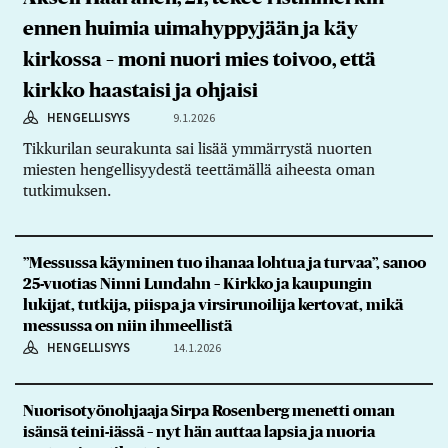
ennen huimia uimahyppyjään ja käy
kirkossa – moni nuori mies toivoo, että
kirkko haastaisi ja ohjaisi
HENGELLISYYS
9.1.2026
Tikkurilan seurakunta sai lisää ymmärrystä nuorten
miesten hengellisyydestä teettämällä aiheesta oman
tutkimuksen.
”Messussa käyminen tuo ihanaa lohtua ja turvaa”, sanoo
25-vuotias Ninni Lundahn – Kirkko ja kaupungin
lukijat, tutkija, piispa ja virsirunoilija kertovat, mikä
messussa on niin ihmeellistä
HENGELLISYYS
14.1.2026
Nuorisotyönohjaaja Sirpa Rosenberg menetti oman
isänsä teini-iässä – nyt hän auttaa lapsia ja nuoria