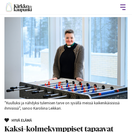
Avaa
”Kuulluksi ja nähdyksi tulemisen tarve on syvällä meissä kaikenikäisisissä
ihmisissä”, sanoo Karoliina Leikkari.
HYVÄ ELÄMÄ
Kaksi–kolmekymppiset tapaavat