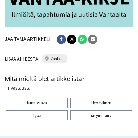
JAA TÄMÄ ARTIKKELI:
LISÄÄ AIHEESTA:
vantaa
Mitä mieltä olet artikkelista?
11
vastausta
Kiinnostava
Hyödyllinen
Tylsä
En ymmärrä
Kiitos palautteesta! Jaa artikkeli: