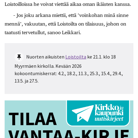
Loistoilloissa he voivat viettää aikaa oman ikäisten kanssa.
– Jos joku arkana miettii, että ’voinkohan minä sinne
mennä’, vakuutan, että Loistoilta on tilaisuus, johon on
taatusti tervetullut, sanoo Leikkari.
Nuorten aikuisten
Loistoilta
ke 21.1. klo 18
Myyrmäen kirkolla. Kevään 2026
kokoontumiskerrat: 4.2., 18.2., 11.3., 25.3., 15.4., 29.4.,
13.5. ja 27.5.