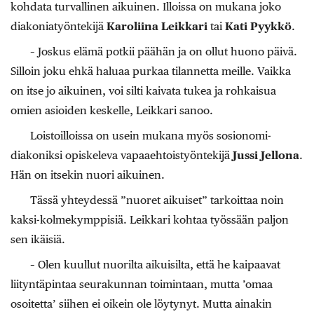
kohdata turvallinen aikuinen. Illoissa on mukana joko
diakoniatyöntekijä
Karoliina Leikkari
tai
Kati Pyykkö
.
– Joskus elämä potkii päähän ja on ollut huono päivä.
Silloin joku ehkä haluaa purkaa tilannetta meille. Vaikka
on itse jo aikuinen, voi silti kaivata tukea ja rohkaisua
omien asioiden keskelle, Leikkari sanoo.
Loistoilloissa on usein mukana myös sosionomi-
diakoniksi opiskeleva vapaaehtoistyöntekijä
Jussi Jellona
.
Hän on itsekin nuori aikuinen.
Tässä yhteydessä ”nuoret aikuiset” tarkoittaa noin
kaksi-kolmekymppisiä. Leikkari kohtaa työssään paljon
sen ikäisiä.
– Olen kuullut nuorilta aikuisilta, että he kaipaavat
liityntäpintaa seurakunnan toimintaan, mutta ’omaa
osoitetta’ siihen ei oikein ole löytynyt. Mutta ainakin