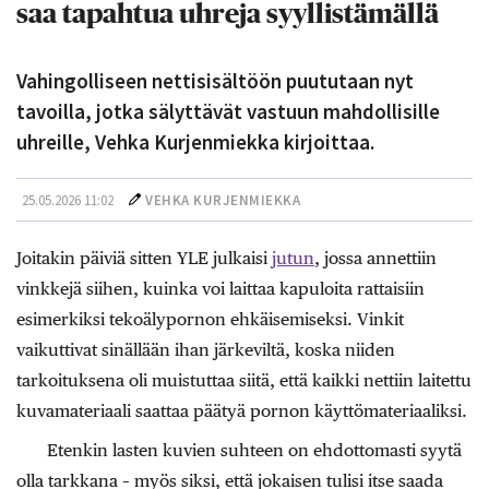
saa tapahtua uhreja syyllistämällä
Vahingolliseen nettisisältöön puututaan nyt
tavoilla, jotka sälyttävät vastuun mahdollisille
uhreille, Vehka Kurjenmiekka kirjoittaa.
25.05.2026 11:02
VEHKA KURJENMIEKKA
Joitakin päiviä sitten YLE julkaisi
jutun
, jossa annettiin
vinkkejä siihen, kuinka voi laittaa kapuloita rattaisiin
esimerkiksi tekoälypornon ehkäisemiseksi. Vinkit
vaikuttivat sinällään ihan järkeviltä, koska niiden
tarkoituksena oli muistuttaa siitä, että kaikki nettiin laitettu
kuvamateriaali saattaa päätyä pornon käyttömateriaaliksi.
Etenkin lasten kuvien suhteen on ehdottomasti syytä
olla tarkkana – myös siksi, että jokaisen tulisi itse saada