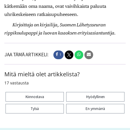
kätkemään oma naama, ovat vaivihkaista paluuta
uhrikeskeiseen ratkaisupuheeseen.
Kirjoittaja on kirjailija, Suomen Lähetysseuran
rippikoulupappi ja luovan kaaoksen erityisasiantuntija.
JAA TÄMÄ ARTIKKELI:
1
Mitä mieltä olet artikkelista?
17
vastausta
Kiinnostava
Hyödyllinen
Tylsä
En ymmärrä
Kiitos palautteesta! Jaa artikkeli: