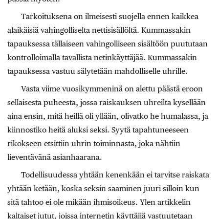
Tarkoituksena on ilmeisesti suojella ennen kaikkea
alaikäisiä vahingolliselta nettisisällöltä. Kummassakin
tapauksessa tällaiseen vahingolliseen sisältöön puututaan
kontrolloimalla tavallista netinkäyttäjää. Kummassakin
tapauksessa vastuu sälytetään mahdolliselle uhrille.
Vasta viime vuosikymmeninä on alettu päästä eroon
sellaisesta puheesta, jossa raiskauksen uhreilta kysellään
aina ensin, mitä heillä oli yllään, olivatko he humalassa, ja
kiinnostiko heitä aluksi seksi. Syytä tapahtuneeseen
rikokseen etsittiin uhrin toiminnasta, joka nähtiin
lieventävänä asianhaarana.
Todellisuudessa yhtään kenenkään ei tarvitse raiskata
yhtään ketään, koska seksin saaminen juuri silloin kun
sitä tahtoo ei ole mikään ihmisoikeus. Ylen artikkelin
kaltaiset jutut, joissa internetin käyttäjiä vastuutetaan