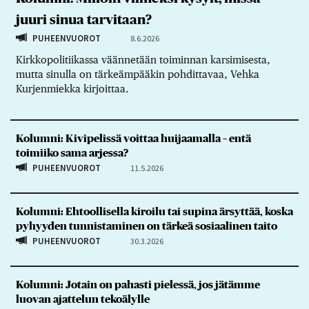
juuri sinua tarvitaan?
PUHEENVUOROT
8.6.2026
Kirkkopolitiikassa väännetään toiminnan karsimisesta,
mutta sinulla on tärkeämpääkin pohdittavaa, Vehka
Kurjenmiekka kirjoittaa.
Kolumni: Kivipelissä voittaa huijaamalla – entä
toimiiko sama arjessa?
PUHEENVUOROT
11.5.2026
Kolumni: Ehtoollisella kiroilu tai supina ärsyttää, koska
pyhyyden tunnistaminen on tärkeä sosiaalinen taito
PUHEENVUOROT
30.3.2026
Kolumni: Jotain on pahasti pielessä, jos jätämme
luovan ajattelun tekoälylle