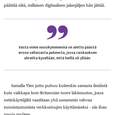
päättää siitä, millaisen digitaalisen jalanjäljen hän jättää.
Vasta viime vuosikymmeninä on alettu päästä
eroon sellaisesta puheesta, jossa raiskauksen
uhreilta kysellään, mitä heillä oli yllään.
Samalla Ylen juttu puhuu kuitenkin samasta ilmiöstä
kuin vaikkapa Ison-Britannian tuore lakimuutos, jossa
netinkäyttäjiltä vaaditaan yhä useammin vahvaa
tunnistautumista verkkosivujen käyttämiseksi – siis ihan
passia myöten.