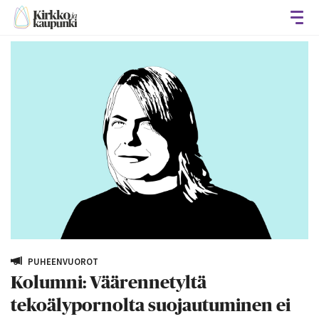
Avaa
PUHEENVUOROT
Kolumni: Väärennetyltä
tekoälypornolta suojautuminen ei