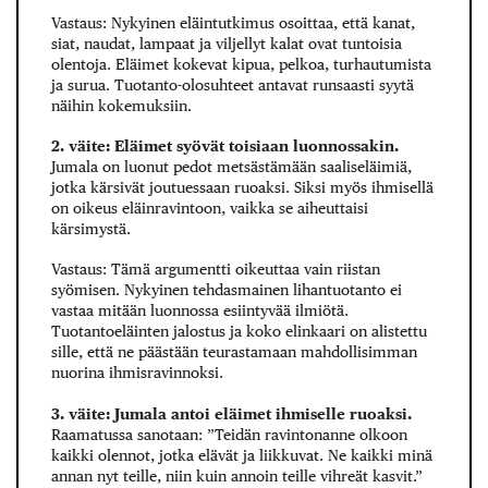
Vastaus: Nykyinen eläintutkimus osoittaa, että kanat,
siat, naudat, lampaat ja viljellyt kalat ovat tuntoisia
olentoja. Eläimet kokevat kipua, pelkoa, turhautumista
ja surua. Tuotanto-olosuhteet antavat runsaasti syytä
näihin kokemuksiin.
2. väite: Eläimet syövät toisiaan luonnossakin.
Jumala on luonut pedot metsästämään saaliseläimiä,
jotka kärsivät joutuessaan ruoaksi. Siksi myös ihmisellä
on oikeus eläinravintoon, vaikka se aiheuttaisi
kärsimystä.
Vastaus: Tämä argumentti oikeuttaa vain riistan
syömisen. Nykyinen tehdasmainen lihantuotanto ei
vastaa mitään luonnossa esiintyvää ilmiötä.
Tuotantoeläinten jalostus ja koko elinkaari on alistettu
sille, että ne päästään teurastamaan mahdollisimman
nuorina ihmisravinnoksi.
3. väite: Jumala antoi eläimet ihmiselle ruoaksi.
Raamatussa sanotaan: ”Teidän ravintonanne olkoon
kaikki olennot, jotka elävät ja liikkuvat. Ne kaikki minä
annan nyt teille, niin kuin annoin teille vihreät kasvit.”