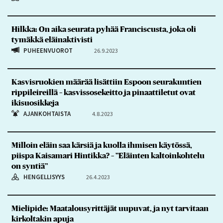
Hilkka: On aika seurata pyhää Franciscusta, joka oli
tymäkkä eläinaktivisti
PUHEENVUOROT
26.9.2023
Kasvisruokien määrää lisättiin Espoon seurakuntien
rippileireillä – kasvissosekeitto ja pinaattiletut ovat
ikisuosikkeja
AJANKOHTAISTA
4.8.2023
Milloin eläin saa kärsiä ja kuolla ihmisen käytössä,
piispa Kaisamari Hintikka? – ”Eläinten kaltoinkohtelu
on syntiä”
HENGELLISYYS
26.4.2023
Mielipide: Maatalousyrittäjät uupuvat, ja nyt tarvitaan
kirkoltakin apuja