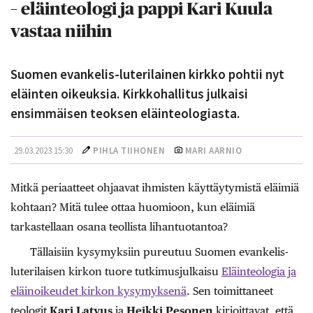
– eläinteologi ja pappi Kari Kuula
vastaa niihin
Suomen evankelis-luterilainen kirkko pohtii nyt
eläinten oikeuksia. Kirkkohallitus julkaisi
ensimmäisen teoksen eläinteologiasta.
29.03.2023 15:30
PIHLA TIIHONEN
MARI AARNIO
Mitkä periaatteet ohjaavat ihmisten käyttäytymistä eläimiä
kohtaan? Mitä tulee ottaa huomioon, kun eläimiä
tarkastellaan osana teollista lihantuotantoa?
Tällaisiin kysymyksiin pureutuu Suomen evankelis-
luterilaisen kirkon tuore tutkimusjulkaisu
Eläinteologia ja
eläinoikeudet kirkon kysymyksenä
. Sen toimittaneet
teologit
Kari Latvus
ja
Heikki Pesonen
kirjoittavat, että