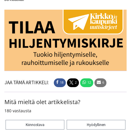
JAA TÄMÄ ARTIKKELI:
18
2
12
6
Mitä mieltä olet artikkelista?
180
vastausta
Kiinnostava
Hyödyllinen