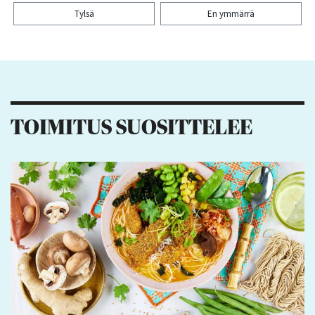
Tylsä
En ymmärrä
Kiitos palautteesta! Jaa artikkeli:
18
2
12
6
TOIMITUS SUOSITTELEE