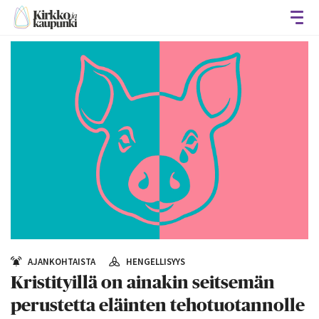
Avaa
AJANKOHTAISTA
HENGELLISYYS
Kristityillä on ainakin seitsemän
perustetta eläinten tehotuotannolle