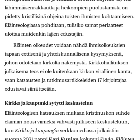
lähimmäisenrakkautta ja heikompien puolustamista on
pidetty kristillisinä ohjeina toisten ihmisten kohtaamiseen.
Eläinteologiassa pohditaan, tulisiko samat periaatteet
ulottaa muidenkin lajien edustajiin.
Eläinten oikeudet voidaan nähdä ihmisoikeuksien
tapaan eettisenä ja yhteiskunnallisena kysymyksenä,
johon odotetaan kirkolta näkemystä. Kirkkohallituksen
julkaisema teos ei ole kuitenkaan kirkon virallinen kanta,
vaan katsausten ja tutkimusartikkeleiden 17 kirjoittajaa
edustavat siinä itseään.
Kirkko ja kaupunki sytytti keskustelun
Eläinteologisen katsauksen mukaan kristinuskon suhde
eläimiin nousi viimeksi vahvasti julkiseen keskusteluun,
kun
Kirkko ja kaupungin
verkkomediassa julkaistiin
vuonna 2021 pappi
Kari Kuulan
kolumni
Kuula: Eläinten