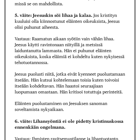
missä se on mahdollista.
5. väite: Jeesuskin söi lihaa ja kalaa.
Jos kristityn
kuuluisi olla kiinnostunut eläinten oikeuksista, Jeesus
olisi puhunut aiheesta.
Vastaus: Raamatun aikaan syötiin vain vähän lihaa.
Jeesus käytti ravintonaan niityillä ja metsissä
laiduntanutta lammasta. Hän ei puhunut eläinten
oikeuksista, koska eläimiä ei kohdeltu kuten nykyisessä
tehotuotannossa.
Jeesus puolusti niitä, jotka eivät kyenneet puolustamaan
itseään. Hän kutsui kohtelemaan toisia kuten toivoisi
itseään kohdeltavan. Hän haastoi seuraajiaan
luopumaan omastaan. Hän kritisoi totuttuja perinteitä.
Eläinten puolustaminen on Jeesuksen sanoman
soveltamista nykyaikaan.
6. väite: Lihansyöntiä ei ole pidetty kristinuskossa
ennenkään ongelmana.
Vastaus: Ihmisten ravitsemustilanne ja lihantuotanto