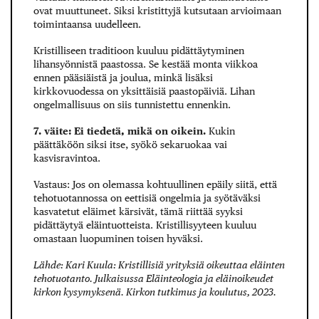
ovat muuttuneet. Siksi kristittyjä kutsutaan arvioimaan
toimintaansa uudelleen.
Kristilliseen traditioon kuuluu pidättäytyminen
lihansyönnistä paastossa. Se kestää monta viikkoa
ennen pääsiäistä ja joulua, minkä lisäksi
kirkkovuodessa on yksittäisiä paastopäiviä. Lihan
ongelmallisuus on siis tunnistettu ennenkin.
7. väite: Ei tiedetä, mikä on oikein.
Kukin
päättäköön siksi itse, syökö sekaruokaa vai
kasvisravintoa.
Vastaus: Jos on olemassa kohtuullinen epäily siitä, että
tehotuotannossa on eettisiä ongelmia ja syötäväksi
kasvatetut eläimet kärsivät, tämä riittää syyksi
pidättäytyä eläintuotteista. Kristillisyyteen kuuluu
omastaan luopuminen toisen hyväksi.
Lähde: Kari Kuula: Kristillisiä yrityksiä oikeuttaa eläinten
tehotuotanto. Julkaisussa Eläinteologia ja eläinoikeudet
kirkon kysymyksenä. Kirkon tutkimus ja koulutus, 2023.