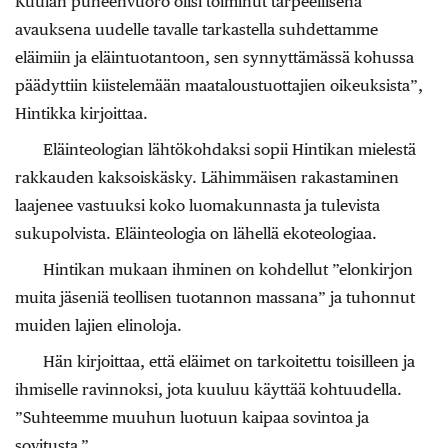
Kuulan puheenvuoro olisi toiminut tarpeellisena
avauksena uudelle tavalle tarkastella suhdettamme
eläimiin ja eläintuotantoon, sen synnyttämässä kohussa
päädyttiin kiistelemään maataloustuottajien oikeuksista”,
Hintikka kirjoittaa.
Eläinteologian lähtökohdaksi sopii Hintikan mielestä
rakkauden kaksoiskäsky. Lähimmäisen rakastaminen
laajenee vastuuksi koko luomakunnasta ja tulevista
sukupolvista. Eläinteologia on lähellä ekoteologiaa.
Hintikan mukaan ihminen on kohdellut ”elonkirjon
muita jäseniä teollisen tuotannon massana” ja tuhonnut
muiden lajien elinoloja.
Hän kirjoittaa, että eläimet on tarkoitettu toisilleen ja
ihmiselle ravinnoksi, jota kuuluu käyttää kohtuudella.
”Suhteemme muuhun luotuun kaipaa sovintoa ja
sovitusta.”