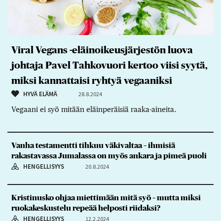
Viral Vegans -eläinoikeusjärjestön luova
johtaja Pavel Tahkovuori kertoo viisi syytä,
miksi kannattaisi ryhtyä vegaaniksi
HYVÄ ELÄMÄ
28.8.2024
Vegaani ei syö mitään eläinperäisiä raaka-aineita.
Vanha testamentti tihkuu väkivaltaa – ihmisiä
rakastavassa Jumalassa on myös ankara ja pimeä puoli
HENGELLISYYS
20.8.2024
Kristinusko ohjaa miettimään mitä syö – mutta miksi
ruokakeskustelu repeää helposti riidaksi?
HENGELLISYYS
12.2.2024