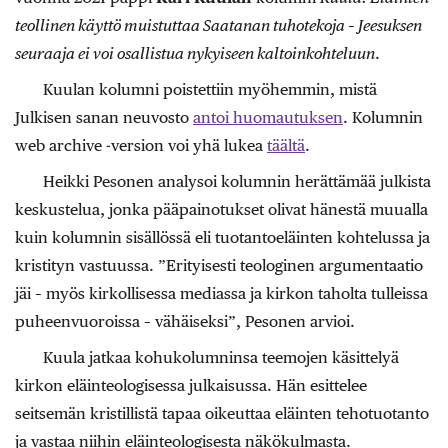
teollinen käyttö muistuttaa Saatanan tuhotekoja – Jeesuksen
seuraaja ei voi osallistua nykyiseen kaltoinkohteluun
.
Kuulan kolumni poistettiin myöhemmin, mistä
Julkisen sanan neuvosto
antoi huomautuksen
. Kolumnin
web archive -version voi yhä lukea
täältä
.
Heikki Pesonen analysoi kolumnin herättämää julkista
keskustelua, jonka pääpainotukset olivat hänestä muualla
kuin kolumnin sisällössä eli tuotantoeläinten kohtelussa ja
kristityn vastuussa. ”Erityisesti teologinen argumentaatio
jäi – myös kirkollisessa mediassa ja kirkon taholta tulleissa
puheenvuoroissa – vähäiseksi”, Pesonen arvioi.
Kuula jatkaa kohukolumninsa teemojen käsittelyä
kirkon eläinteologisessa julkaisussa. Hän esittelee
seitsemän kristillistä tapaa oikeuttaa eläinten tehotuotanto
ja vastaa niihin eläinteologisesta näkökulmasta.