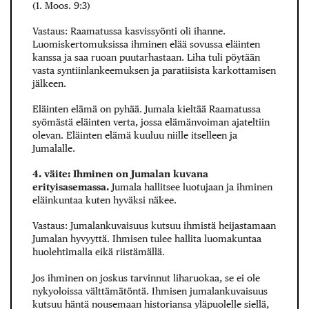
(1. Moos. 9:3)
Vastaus: Raamatussa kasvissyönti oli ihanne.
Luomiskertomuksissa ihminen elää sovussa eläinten
kanssa ja saa ruoan puutarhastaan. Liha tuli pöytään
vasta syntiinlankeemuksen ja paratiisista karkottamisen
jälkeen.
Eläinten elämä on pyhää. Jumala kieltää Raamatussa
syömästä eläinten verta, jossa elämänvoiman ajateltiin
olevan. Eläinten elämä kuuluu niille itselleen ja
Jumalalle.
4. väite: Ihminen on Jumalan kuvana
erityisasemassa.
Jumala hallitsee luotujaan ja ihminen
eläinkuntaa kuten hyväksi näkee.
Vastaus: Jumalankuvaisuus kutsuu ihmistä heijastamaan
Jumalan hyvyyttä. Ihmisen tulee hallita luomakuntaa
huolehtimalla eikä riistämällä.
Jos ihminen on joskus tarvinnut liharuokaa, se ei ole
nykyoloissa välttämätöntä. Ihmisen jumalankuvaisuus
kutsuu häntä nousemaan historiansa yläpuolelle siellä,