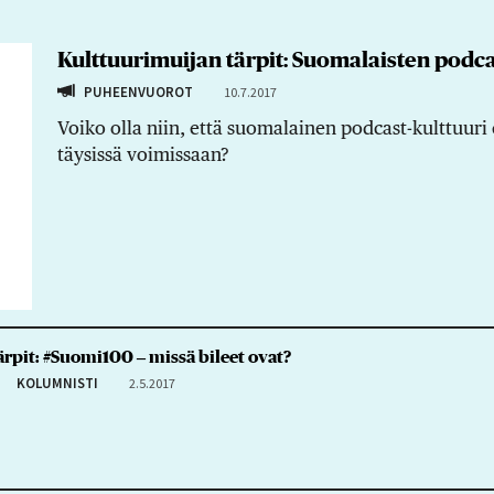
Kulttuurimuijan tärpit: Suomalaisten podc
PUHEENVUOROT
10.7.2017
Voiko olla niin, että suomalainen podcast-kulttuuri e
täysissä voimissaan?
rpit: #Suomi100 ‒ missä bileet ovat?
KOLUMNISTI
2.5.2017