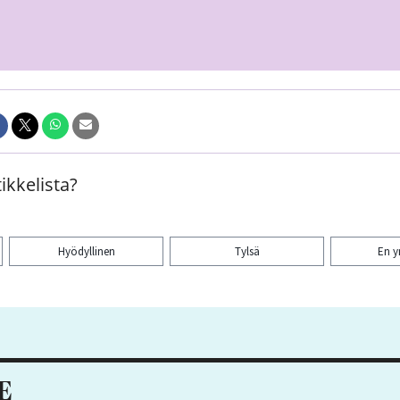
ikkelista?
Hyödyllinen
Tylsä
En 
aa artikkeli:
E