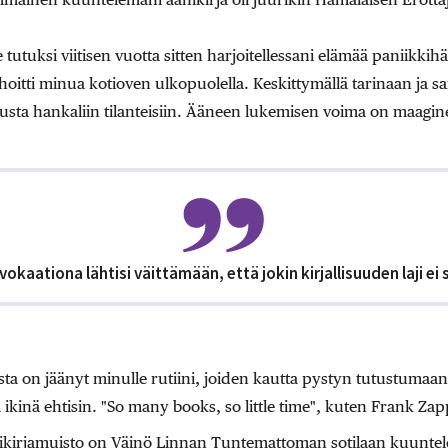
e tutuksi viitisen vuotta sitten harjoitellessani elämää paniikkih
oitti minua kotioven ulkopuolella. Keskittymällä tarinaan ja sa
tusta hankaliin tilanteisiin. Ääneen lukemisen voima on maagin
vokaationa lähtisi väittämään, että jokin kirjallisuuden laji ei s
sta on jäänyt minulle rutiini, joiden kautta pystyn tutustumaa
 ikinä ehtisin. "So many books, so little time", kuten Frank Z
änikirjamuisto on Väinö Linnan Tuntemattoman sotilaan kuunte