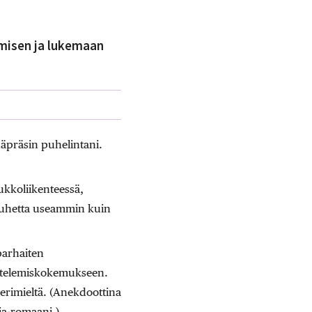
misen ja lukemaan
näpräsin puhelintani.
ukkoliikenteessä,
puhetta useammin kuin
 parhaiten
untelemiskokemukseen.
erimieltä. (Anekdoottina
ja-romaani.)