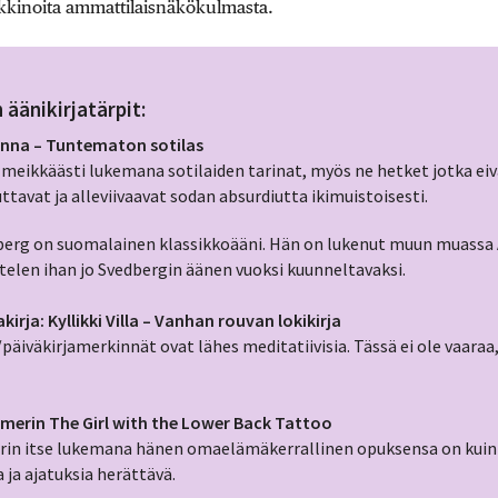
arkkinoita ammattilaisnäkökulmasta.
 äänikirjatärpit:
Linna – Tuntematon sotilas
meikkäästi lukemana sotilaiden tarinat, myös ne hetket jotka eiv
uttavat ja alleviivaavat sodan absurdiutta ikimuistoisesti.
berg on suomalainen klassikkoääni. Hän on lukenut muun muassa 
ittelen ihan jo Svedbergin äänen vuoksi kuunneltavaksi.
rja: Kyllikki Villa – Vanhan rouvan lokikirja
äiväkirjamerkinnät ovat lähes meditatiivisia. Tässä ei ole vaaraa,
erin The Girl with the Lower Back Tattoo
n itse lukemana hänen omaelämäkerrallinen opuksensa on kuin
 ja ajatuksia herättävä.