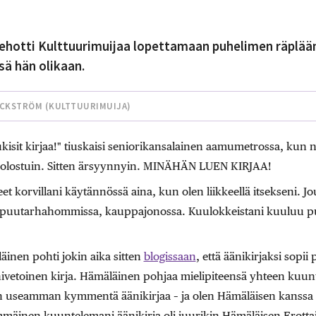
kehotti Kulttuurimuijaa lopettamaan puhelimen räplää
sä hän olikaan.
ACKSTRÖM (
KULTTUURIMUIJA
)
lukisit kirjaa!" tiuskaisi seniorikansalainen aamumetrossa, kun 
 nolostuin. Sitten ärsyynnyin. MINÄHÄN LUEN KIRJAA!
t korvillani käytännössä aina, kun olen liikkeellä itsekseni. Jo
a, puutarhahommissa, kauppajonossa. Kuulokkeistani kuuluu 
läinen pohti jokin aika sitten
blogissaan
, että äänikirjaksi sopii
nivetoinen kirja. Hämäläinen pohjaa mielipiteensä yhteen ku
in useamman kymmentä äänikirjaa – ja olen Hämäläisen kanssa 
mmäinen kuuntelemani äänikirja oli juurikin Hämäläisen Erotta