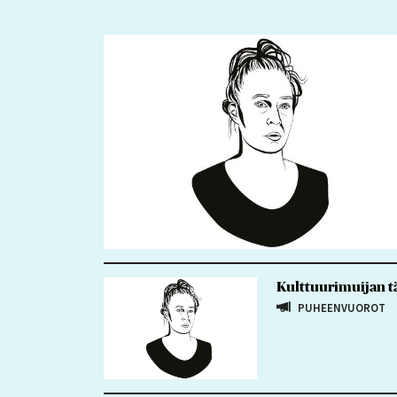
Kulttuurimuijan tä
PUHEENVUOROT