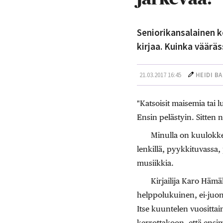
Seniorikansalainen 
kirjaa. Kuinka vääräs
21.03.2017 16:45
HEIDI B
"Katsoisit maisemia tai 
Ensin pelästyin. Sitten
Minulla on kuulokkee
lenkillä, pyykkituvass
musiikkia.
Kirjailija Karo Hämä
helppolukuinen, ei-juo
Itse kuuntelen vuositta
kerrottakoon, että ensi