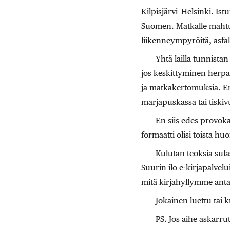
Kilpisjärvi–Helsinki. Is
Suomen. Matkalle mahtui
liikenneympyröitä, asfal
Yhtä lailla tunnistan
jos keskittyminen herpaa
ja matkakertomuksia. En
marjapuskassa tai tiskiv
En siis edes provokaa
formaatti olisi toista h
Kulutan teoksia sula
Suurin ilo e-kirjapalvelu
mitä kirjahyllymme ant
Jokainen luettu tai k
PS. Jos aihe askarru