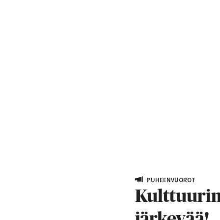
PUHEENVUOROT
Kulttuurimu
järkevää!