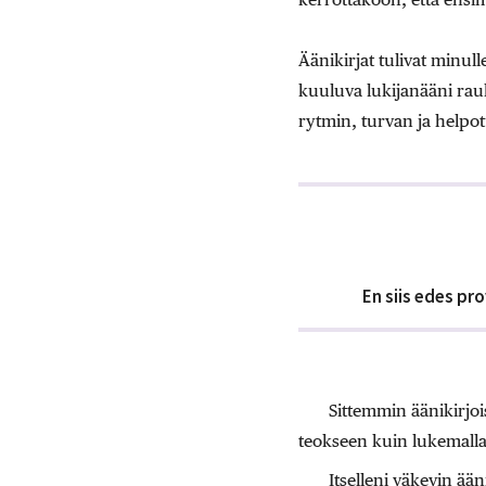
Äänikirjat tulivat minull
kuuluva lukijanääni rauh
rytmin, turvan ja helpo
En siis edes pro
Sittemmin äänikirjoi
teokseen kuin lukemalla
Itselleni väkevin ä