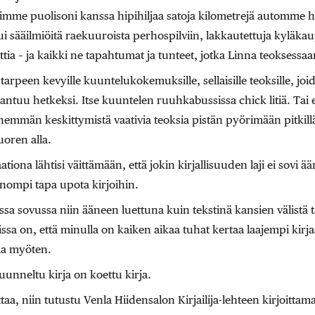
tuimme puolisoni kanssa hipihiljaa satoja kilometrejä automme 
 sääilmiöitä raekuuroista perhospilviin, lakkautettuja kyläkau
ttia – ja kaikki ne tapahtumat ja tunteet, jotka Linna teoksessa
 tarpeen kevyille kuuntelukokemuksille, sellaisille teoksille, joi
ntuu hetkeksi. Itse kuuntelen ruuhkabussissa chick litiä. Tai
emmän keskittymistä vaativia teoksia pistän pyörimään pitkillä
uoren alla.
tiona lähtisi väittämään, että jokin kirjallisuuden laji ei sovi ään
uonompi tapa upota kirjoihin.
ssa sovussa niin ääneen luettuna kuin tekstinä kansien välistä 
issa on, että minulla on kaiken aikaa tuhat kertaa laajempi kirja
aa myöten.
uunneltu kirja on koettu kirja.
ttaa, niin tutustu Venla Hiidensalon Kirjailija-lehteen kirjoitta