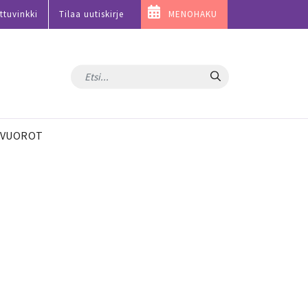
ttuvinkki
Tilaa uutiskirje
MENOHAKU
Hae
VUOROT