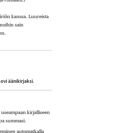
äiriön kanssa. Luureista
noihin sain
en.
ovi äänikirjaksi.
n useampaan kirjalliseen
appa summasi.
leminen automatkalla