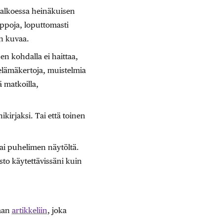
halkoessa heinäkuisen
ppoja, loputtomasti
an kuvaa.
den kohdalla ei haittaa,
 elämäkertoja, muistelmia
 matkoilla,
ikirjaksi. Tai että toinen
tai puhelimen näytöltä.
sto käytettävissäni kuin
maan
artikkeliin
, joka