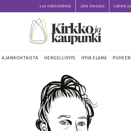
Lue näköislehteä
Jätä ilmoitus
Lähetä ju
AJANKOHTAISTA
HENGELLISYYS
HYVÄ ELÄMÄ
PUHEEN