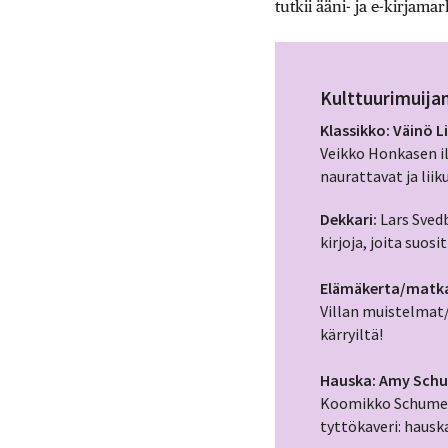
tutkii ääni- ja e-kirjam
Kulttuurimuijan
Klassikko: Väinö 
Veikko Honkasen il
naurattavat ja liik
Dekkari:
Lars Sved
kirjoja, joita suos
Elämäkerta/matkaki
Villan muistelmat/p
kärryiltä!
Hauska: Amy Schum
Koomikko Schumeri
tyttökaveri: hauska