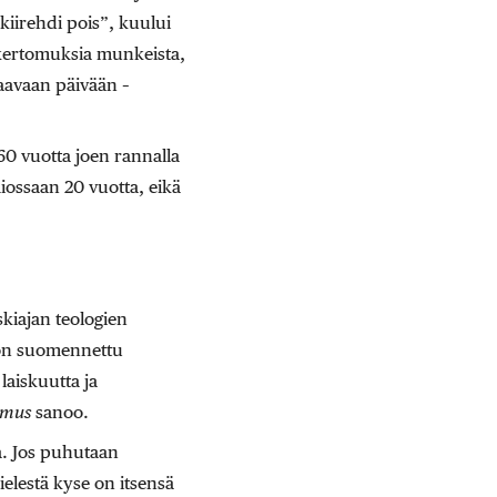
kiirehdi pois”, kuului
kertomuksia munkeista,
raavaan päivään –
0 vuotta joen rannalla
ssaan 20 vuotta, eikä
kiajan teologien
 on suomennettu
laiskuutta ja
smus
sanoo.
a. Jos puhutaan
ielestä kyse on itsensä