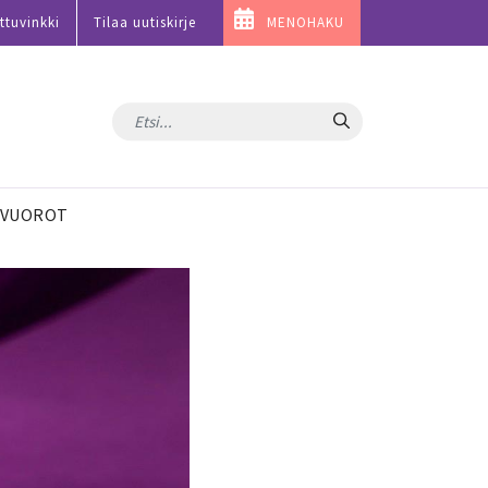
ttuvinkki
Tilaa uutiskirje
MENOHAKU
Hae
VUOROT