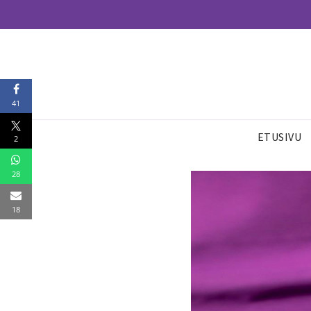
41
ETUSIVU
2
28
18