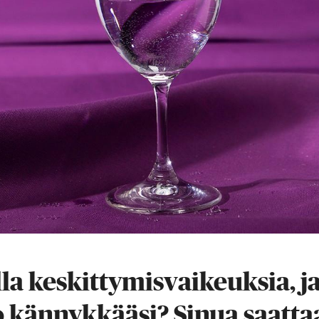
la keskittymisvaikeuksia, j
o kännykkääsi? Sinua saatta