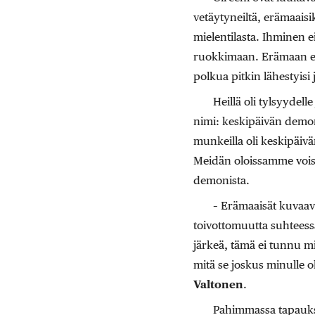
vetäytyneiltä, erämaaisik
mielentilasta. Ihminen e
ruokkimaan. Erämaan erako
polkua pitkin lähestyisi j
Heillä oli tylsyydel
nimi: keskipäivän demo
munkeilla oli keskipäiv
Meidän oloissamme voisi
demonista.
– Erämaaisät kuvaava
toivottomuutta suhteess
järkeä, tämä ei tunnu mil
mitä se joskus minulle o
Valtonen
.
Pahimmassa tapauks