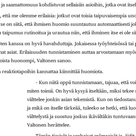
ja saamattomuus kohdistuvat sellaisiin asioihin, jotka ovat itsel
 että me olemme erilaisia: jotkut ovat toisia taipuvaisempia un
se on siitä, että ihmisen huomio suuntautuu automaattisesti 
aipumus rutinoitua ja urautua niin, että ihminen itse ei ole sii
sten kanssa on hyvä havahduttaja. Jokaisessa työyhteisössä ta
samat asiat. Erilaisuuden tunnistaminen auttaa arvostamaan m
toista huonompi, Valtonen sanoo.
 reaktiotapoihin kannattaa kiinnittää huomiota.
– Kun niitä oppii tunnistamaan, tajuaa, että voi
miten toimii. On hyvä kysyä itseltään, miksi tekee s
välttelee jonkin asian tekemistä. Kun on tiedostanu
ja mikä on itselle tärkeää, tuleeko se hetki, että lu
välttelystä ja suostuu joskus ikävältäkin tuntuva
Valtonen herättelee.
Tämän tiesivät jo varhaiset erämaaisät ja -äidit