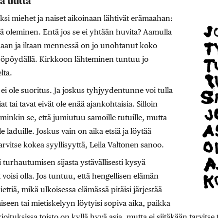
ä uutta
miksi miehet ja naiset aikoinaan lähtivät erämaahan:
ä oleminen. Entä jos se ei yhtään huvita? Aamulla
maan ja iltaan mennessä on jo unohtanut koko
yöpöydällä. Kirkkoon lähteminen tuntuu jo
lta.
ei ole suoritus. Ja joskus tyhjyydentunne voi tulla
iat tai tavat eivät ole enää ajankohtaisia. Silloin
mminkin se, että jumiutuu samoille tutuille, mutta
 laduille. Joskus vain on aika etsiä ja löytää
 tarvitse kokea syyllisyyttä, Leila Valtonen sanoo.
oi turhautumisen sijasta ystävällisesti kysyä
 voisi olla. Jos tuntuu, että hengellisen elämän
miettiä, mikä ulkoisessa elämässä pitäisi järjestää
miseen tai mietiskelyyn löytyisi sopiva aika, paikka
rjoituksissa toisto on kyllä hyvä asia, mutta ei siitäkään tarvits