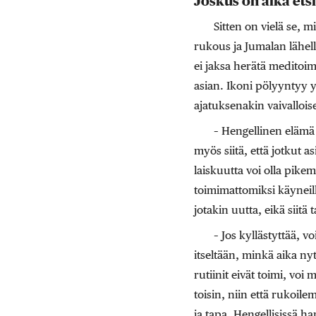
Joskus on aika etsi
Sitten on vielä se, 
rukous ja Jumalan lähell
ei jaksa herätä meditoi
asian. Ikoni pölyyntyy 
ajatuksenakin vaivalloise
– Hengellinen elämä 
myös siitä, että jotkut as
laiskuutta voi olla pike
toimimattomiksi käyneille
jotakin uutta, eikä siitä
– Jos kyllästyttää, v
itseltään, minkä aika nyt
rutiinit eivät toimi, voi 
toisin, niin että rukoile
ja tapa. Hengellisissä ha