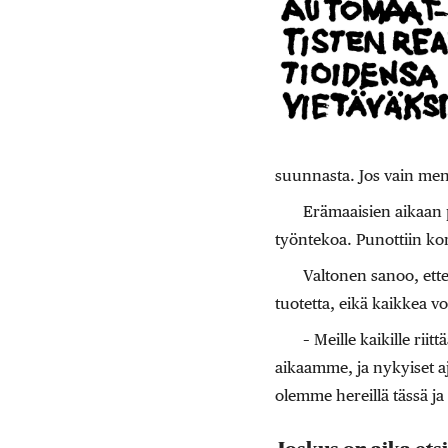
suunnasta. Jos vain menn
Erämaaisien aikaan 
työntekoa. Punottiin kore
Valtonen sanoo, ett
tuotetta, eikä kaikkea v
– Meille kaikille ri
aikaamme, ja nykyiset aja
olemme hereillä tässä ja