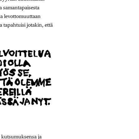
sia samantapaisesta
uja levottomuuttaan
 tapahtuisi jotakin, että
o kutsumuksensa ja