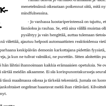
menetelmänsä oikeastaan poikennut siitä, mitä ny
mindfulnessina.
– Jo vanhassa luostariperinteessä on tajuttu, et
läsnäoloa ja rauhaa. Se, että aina välillä muistaa ol
pysähtyy ja vain hengittää, auttaa tulemaan tiet
ä viilettää, ajautuu helposti automaattisten reaktioidensa viet
parhaana keskipäivän demonin karkottajana pidettiin fyysistä, 
ja, ja kun ne tulivat valmiiksi, ne purettiin. Sitten aloitettiin
ei hän lähtisi ihannoimaan kaikkia erämaaisien opetuksia. Ne 
oi siirtää meidän aikaamme. Ei siis korinpunontakursseja seura
ittää tässä maailmassa oikeaa ja tärkeää tekemistä. Jumala on lu
nkohtaiset ongelmat haastavat meitä ihan riittävästi. Kilvoittelu
 nyt.