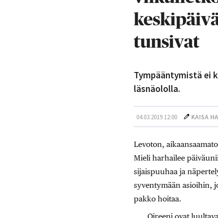
keskipäivä
tunsivat
Tympääntymistä ei ka
läsnäololla.
04.03.2019 12:00
KAISA H
Levoton, aikaansaamaton
Mieli harhailee päiväunii
sijaispuuhaa ja näperte
syventymään asioihin, jot
pakko hoitaa.
Oireeni ovat luultav