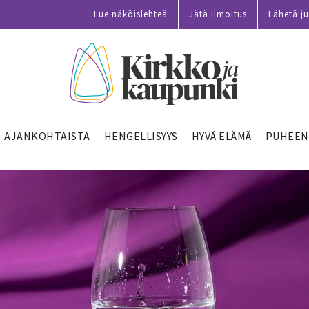
Lue näköislehteä
Jätä ilmoitus
Lähetä ju
AJANKOHTAISTA
HENGELLISYYS
HYVÄ ELÄMÄ
PUHEEN