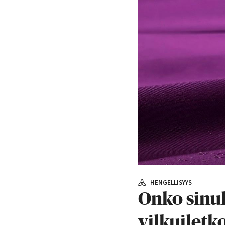
HENGELLISYYS
Onko sinul
vilkuiletk