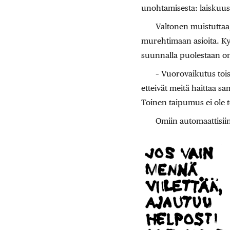
unohtamisesta: laiskuus 
Valtonen muistuttaa,
murehtimaan asioita. Ky
suunnalla puolestaan on t
– Vuorovaikutus toi
etteivät meitä haittaa 
Toinen taipumus ei ole 
Omiin automaattisiin