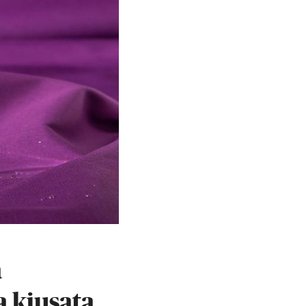
a
a kiusata