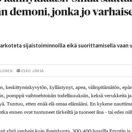
n demoni, jonka jo varhais
rkoteta sijaistoiminnoilla eikä suorittamisella vaan v
ALONEN
ESKO JÄMSÄ
, keskittymiskyvytön, kyllästynyt, apea, välinpitämätön, ep
n, pomppii vaihtoehtoisiin todellisuuksiin, keksii verukkeita ja
lyä. Tuntuu, etten enää elä omaa elämääni. En kykene nauttima
ka ennen ovat tuntuneet tärkeiltä ja tuoneet iloa – tai edes niihi
asti yhtä vanhoja kuin ihmiskunta. 300–400-luvuilla Egyptin ja