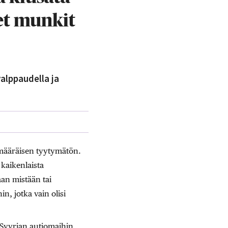
et munkit
alppaudella ja
ämääräisen tyytymätön.
 kaikenlaista
an mistään tai
n, jotka vain olisi
 Syyrian autiomaihin