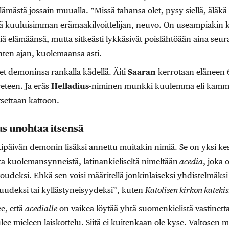
mästä jossain muualla. ”Missä tahansa olet, pysy siellä, äläkä 
ä kuuluisimman erämaakilvoittelijan, neuvo. On useampiakin 
iä elämäänsä, mutta sitkeästi lykkäsivät poislähtöään aina seu
ten ajan, kuolemaansa asti.
eet demoninsa rankalla kädellä. Äiti
Saaran
kerrotaan eläneen 6
eteen. Ja eräs
Helladius
-niminen munkki kuulemma eli kammio
settaan kattoon.
us unohtaa itsensä
ipäivän demonin lisäksi annettu muitakin nimiä. Se on yksi kes
sta kuolemansynneistä, latinankieliseltä nimeltään
acedia
, joka
oudeksi. Ehkä sen voisi määritellä jonkinlaiseksi yhdistelmäksi 
kuudeksi tai kyllästyneisyydeksi”, kuten
Katolisen kirkon kateki
e, että
acedialle
on vaikea löytää yhtä suomenkielistä vastinett
lee mieleen laiskottelu. Siitä ei kuitenkaan ole kyse. Valtosen m