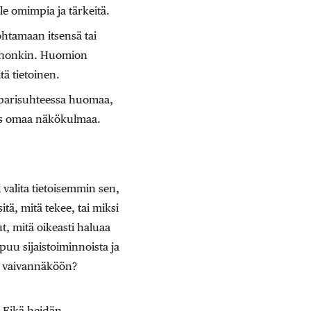
le omimpia ja tärkeitä.
ohtamaan itsensä tai
johonkin. Huomion
tä tietoinen.
i parisuhteessa huomaa,
yös omaa näkökulmaa.
 valita tietoisemmin sen,
itä, mitä tekee, tai miksi
t, mitä oikeasti haluaa
opuu sijaistoiminnoista ja
an vaivannäköön?
. Eikä heidän