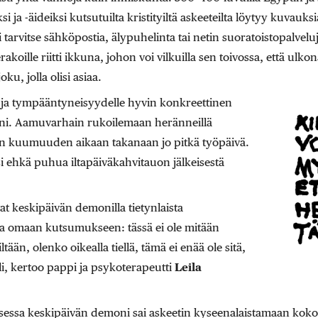
si ja -äideiksi kutsutuilta kristityiltä askeeteilta löytyy kuvauk
i tarvitse sähköpostia, älypuhelinta tai netin suoratoistopalvel
ille riitti ikkuna, johon voi vilkuilla sen toivossa, että ulkona
oku, jolla olisi asiaa.
le ja tympääntyneisyydelle hyvin konkreettinen
ni. Aamuvarhain rukoilemaan heränneillä
än kuumuuden aikaan takanaan jo pitkä työpäivä.
 ehkä puhua iltapäiväkahvitauon jälkeisestä
t keskipäivän demonilla tietynlaista
a omaan kutsumukseen: tässä ei ole mitään
tään, olenko oikealla tiellä, tämä ei enää ole sitä,
li, kertoo pappi ja psykoterapeutti
Leila
essa keskipäivän demoni sai askeetin kyseenalaistamaan kok