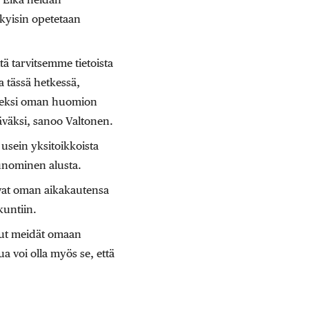
kyisin opetetaan
tä tarvitsemme tietoista
la tässä hetkessä,
oiseksi oman huomion
äväksi, sanoo Valtonen.
usein yksitoikkoista
 punominen alusta.
ovat oman aikakautensa
kuntiin.
onut meidät omaan
a voi olla myös se, että