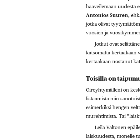
haaveilemaan uudesta elä
Antonios Suuren
, ehk
jotka olivat tyytymättöm
vuosien ja vuosikymmen
Jotkut ovat selättän
katsomatta kertaakaan v
kertaakaan nostanut kat
Toisilla on taipum
Oireyhtymälleni on kesk
listaamista niin sanotui
esimerkiksi hengen veltt
murehtimista. Tai ”lais
Leila Valtonen epäile
laiskuudesta, monelle tu