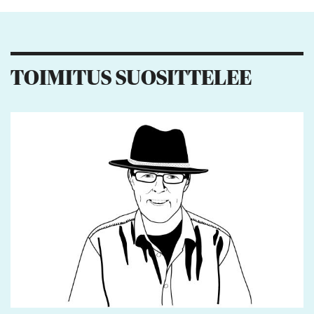
11
5
8
9
TOIMITUS SUOSITTELEE