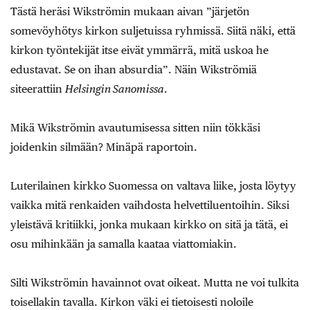
Tästä heräsi Wikströmin mukaan aivan ”järjetön
somevöyhötys kirkon suljetuissa ryhmissä. Siitä näki, että
kirkon työntekijät itse eivät ymmärrä, mitä uskoa he
edustavat. Se on ihan absurdia”. Näin Wikströmiä
siteerattiin
Helsingin Sanomissa
.
Mikä Wikströmin avautumisessa sitten niin tökkäsi
joidenkin silmään? Minäpä raportoin.
Luterilainen kirkko Suomessa on valtava liike, josta löytyy
vaikka mitä renkaiden vaihdosta helvettiluentoihin. Siksi
yleistävä kritiikki, jonka mukaan kirkko on sitä ja tätä, ei
osu mihinkään ja samalla kaataa viattomiakin.
Silti Wikströmin havainnot ovat oikeat. Mutta ne voi tulkita
toisellakin tavalla. Kirkon väki ei tietoisesti noloile