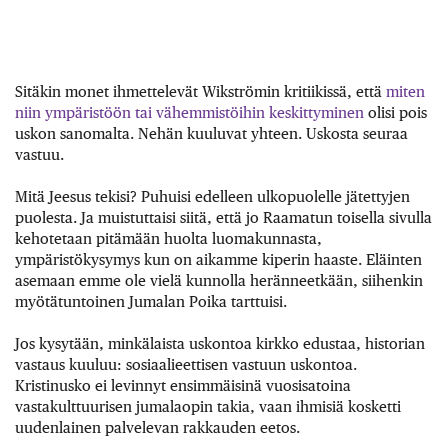
Sitäkin monet ihmettelevät Wikströmin kritiikissä, että
miten
niin ympäristöön tai vähemmistöihin keskittyminen
olisi pois
uskon sanomalta. Nehän kuuluvat yhteen. Uskosta seuraa
vastuu.
Mitä Jeesus tekisi? Puhuisi edelleen ulkopuolelle jätettyjen
puolesta. Ja muistuttaisi siitä, että jo Raamatun toisella sivulla
kehotetaan pitämään huolta luomakunnasta,
ympäristökysymys kun on aikamme kiperin haaste. Eläinten
asemaan emme ole vielä kunnolla heränneetkään, siihenkin
myötätuntoinen Jumalan Poika tarttuisi.
Jos kysytään, minkälaista uskontoa kirkko edustaa, historian
vastaus kuuluu: sosiaalieettisen vastuun uskontoa.
Kristinusko ei levinnyt ensimmäisinä vuosisatoina
vastakulttuurisen jumalaopin takia, vaan ihmisiä kosketti
uudenlainen palvelevan rakkauden eetos.