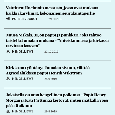
Vaittinen: Unelmoin messusta, jossa ovat mukana
kaikki ikäryhmät, kokonainen seurakuntaperhe
PUHEENVUOROT
29.10.2019
Nuusa Niskala, 31, on pappi ja punkkari, joka tahtoo
taistella Jumalan mukana – ”Yhteiskunnassa ja kirkossa
tarvitaan kaaosta”
HENGELLISYYS
21.10.2019
Kirkko on työntänyt Jumalan sivuun, väittää
Agricolaliikkeen pappi Henrik Wikström
HENGELLISYYS
25.9.2019
Jokaisella on oma hengellinen polkunsa – Papit Henry
Morgan ja Kati Pirttimaa kertovat, miten matkalla voisi
päästä alkuun
HENGELLISYYS
29.8.2019