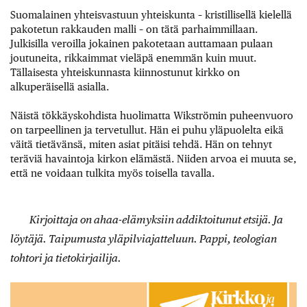
Suomalainen yhteisvastuun yhteiskunta – kristillisellä kielellä
pakotetun rakkauden malli – on tätä parhaimmillaan.
Julkisilla veroilla jokainen pakotetaan auttamaan pulaan
joutuneita, rikkaimmat vieläpä enemmän kuin muut.
Tällaisesta yhteiskunnasta kiinnostunut kirkko on
alkuperäisellä asialla.
Näistä tökkäyskohdista huolimatta Wikströmin puheenvuoro
on tarpeellinen ja tervetullut. Hän ei puhu yläpuolelta eikä
väitä tietävänsä, miten asiat pitäisi tehdä. Hän on tehnyt
teräviä havaintoja kirkon elämästä. Niiden arvoa ei muuta se,
että ne voidaan tulkita myös toisella tavalla.
Kirjoittaja on ahaa-elämyksiin addiktoitunut etsijä. Ja
löytäjä. Taipumusta yläpilviajatteluun. Pappi, teologian
tohtori ja tietokirjailija.