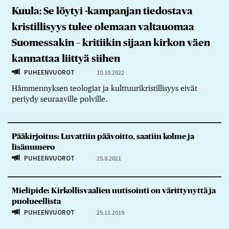
Kuula: Se löytyi -kampanjan tiedostava
kristillisyys tulee olemaan valtauomaa
Suomessakin – kritiikin sijaan kirkon väen
kannattaa liittyä siihen
PUHEENVUOROT
10.10.2022
Hämmennyksen teologiat ja kulttuurikristillisyys eivät
periydy seuraaville polville.
Pääkirjoitus: Luvattiin päävoitto, saatiin kolme ja
lisänumero
PUHEENVUOROT
25.8.2021
Mielipide: Kirkollisvaalien uutisointi on värittynyttä ja
puolueellista
PUHEENVUOROT
25.11.2019