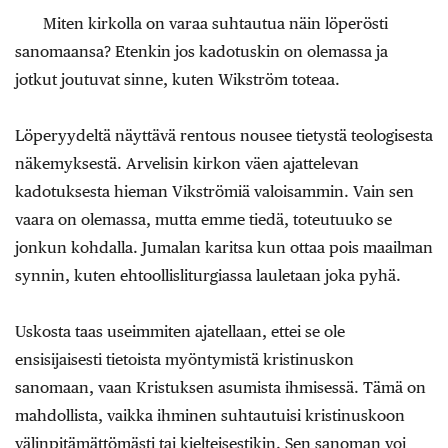
Miten kirkolla on varaa suhtautua näin löperösti
sanomaansa? Etenkin jos kadotuskin on olemassa ja
jotkut joutuvat sinne, kuten Wikström toteaa.
Löperyydeltä näyttävä rentous nousee tietystä teologisesta
näkemyksestä. Arvelisin kirkon väen ajattelevan
kadotuksesta hieman Vikströmiä valoisammin. Vain sen
vaara on olemassa, mutta emme tiedä, toteutuuko se
jonkun kohdalla. Jumalan karitsa kun ottaa pois maailman
synnin, kuten ehtoollisliturgiassa lauletaan joka pyhä.
Uskosta taas useimmiten ajatellaan, ettei se ole
ensisijaisesti tietoista myöntymistä kristinuskon
sanomaan, vaan Kristuksen asumista ihmisessä. Tämä on
mahdollista, vaikka ihminen suhtautuisi kristinuskoon
välinpitämättömästi tai kielteisestikin. Sen sanoman voi