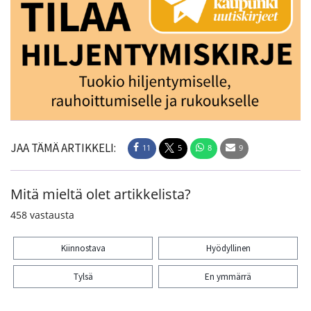
JAA TÄMÄ ARTIKKELI:
11
5
8
9
Mitä mieltä olet artikkelista?
458
vastausta
Kiinnostava
Hyödyllinen
Tylsä
En ymmärrä
Kiitos palautteesta! Jaa artikkeli: