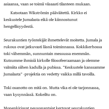
asiaansa, vaan se toimii viisaasti tilanteen mukaan.
Katsotaan Wikströmin pääväitettä. Kirkko ei
keskustele Jumalasta eikä ole kiinnostunut
hengellisyydestä.
Seurakuntien työntekijät ihmettelevät moitetta. Jumala ja
rukous ovat jatkuvasti läsnä toiminnassa. Kokkikerhossa
toki vähemmän, sunnuntain messussa enemmän.
Kutsumme ihmisiä kirkolle filosofeeraamaan ja olemme
valmiita siihen kadulla ja pubissa. ”Keskustele kanssamme
Jumalasta” -projektia on vedetty vaikka millä tavoilla.
Toki osanotto on mitä on. Mutta vika ei ole tarjonnassa,
vaan kysynnässä. Kokeiltu on.
Monenkirjavat neuvonantajat kertovat seurakuntien