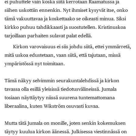
ei puhuttele vain koska siitä kerrotaan Raamatussa ja
siihen uskottiin ennenkin. Nyt ihmiset kysyvät itse, onko
tämä vakuuttavaa ja koskettaako se oikeasti minua. Siksi
kirkko puhuu tahdikkaasti ja suostutellen. Kristinuskoa
tarjoillaan parhaiten sulavat palat edellä.
Kirkon varovaisuus ei siis johdu siitä, ettei ymmärretä,
mitä uskoa edustetaan, vaan siitä, että tajutaan, missä
ympäristössä nyt toimitaan.
Tämä näkyy selvimmin seurakuntalehdissä ja kirkon
tavassa olla esillä yleisissä tiedotusvälineissä. Jumala
tosiaan näyttäytyy niissä suurena tuntemattomana
liberaalina, kuten Wikström osuvasti kuvaa.
Mutta tätä Jumala on monille, joten senkin kokemuksen
täytyy kuulua kirkon äänessä. Julkisessa viestinnässä on