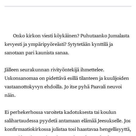
Onko kirkon viesti köykäinen? Puhutaanko Jumalasta
kevyesti ja ympäripyöreästi? Sytytetään kynttilä ja
sanotaan pari kaunista sanaa.
Jälleen seurakunnan rivityöntekijä ihmettelee.
Uskonsanomaa on pidettävä esillä tilanteen ja kuulijoiden
vastaanottokyvyn ehdoilla. Jo itse pyhä Paavali neuvoi
näin.
Ei perhekerhossa varoiteta kadotuksesta tai koulun
salihartaudessa pyydetä antamaan elämää Jeesukselle. Jos
konfirmaatiokirkossa julistaa tosi haastavaa hengellisyyttä,