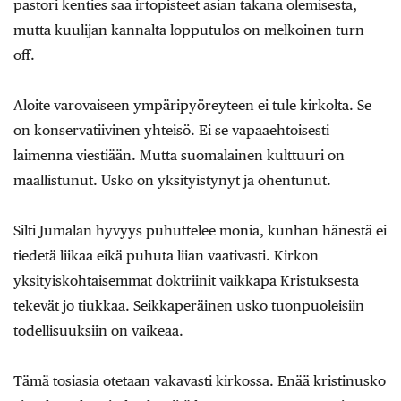
pastori kenties saa irtopisteet asian takana olemisesta,
mutta kuulijan kannalta lopputulos on melkoinen turn
off.
Aloite varovaiseen ympäripyöreyteen ei tule kirkolta. Se
on konservatiivinen yhteisö. Ei se vapaaehtoisesti
laimenna viestiään. Mutta suomalainen kulttuuri on
maallistunut. Usko on yksityistynyt ja ohentunut.
Silti Jumalan hyvyys puhuttelee monia, kunhan hänestä ei
tiedetä liikaa eikä puhuta liian vaativasti. Kirkon
yksityiskohtaisemmat doktriinit vaikkapa Kristuksesta
tekevät jo tiukkaa. Seikkaperäinen usko tuonpuoleisiin
todellisuuksiin on vaikeaa.
Tämä tosiasia otetaan vakavasti kirkossa. Enää kristinusko