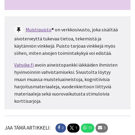
Muistipuisto
® on verkkosivusto, joka sisältää
aivoterveyttä tukevaa tietoa, tekemistä ja
käytännön vinkkejä. Puisto tarjoaa vinkkejä myös
siihen, miten aivojen toimintakykyä voi edistää.
Vahvike.fi
avoin aineistopankki iäkkäiden ihmisten
hyvinvoinnin vahvistamiseksi. Sivustolta löytyy
muun muassa muisteluaineistoja, kognitiivisia
harjoitusmateriaaleja, vuodenkiertoon liittyviä
materiaaleja sekä vuorovaikutusta stimuloivia
korttisarjoja.
JAA TÄMÄ ARTIKKELI:
2
1
11
3