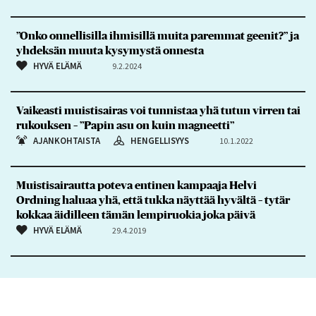
”Onko onnellisilla ihmisillä muita paremmat geenit?” ja
yhdeksän muuta kysymystä onnesta
HYVÄ ELÄMÄ
9.2.2024
Vaikeasti muistisairas voi tunnistaa yhä tutun virren tai
rukouksen – ”Papin asu on kuin magneetti”
AJANKOHTAISTA
HENGELLISYYS
10.1.2022
Muistisairautta poteva entinen kampaaja Helvi
Ordning haluaa yhä, että tukka näyttää hyvältä – tytär
kokkaa äidilleen tämän lempiruokia joka päivä
HYVÄ ELÄMÄ
29.4.2019