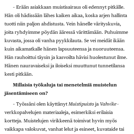
– Erään asiakkaan muistisairaus oli edennyt pitkälle.
Hän oli hädissään lähes kaiken aikaa, koska arjen hallinta
tuotti niin paljon ahdistusta. Vein hänelle värityskuvia,
joita ryhdyimme pöydän ääressä värittämään. Puhuimme
kuvasta, jossa oli vanha pyykkilauta. Se vei meidät ikään
kuin aikamatkalle hänen lapsuuteensa ja nuoruuteensa.
Hän rauhoittui täysin ja kasvoilta hävisi huolestunut ilme.
Hänen nauravaiseksi ja iloiseksi muuttunut tunnetilansa
kesti pitkään.
Millaisia työkaluja tai menetelmiä muistelun
jäsentämiseen on?
– Työssäni olen käyttänyt
Muistipuisto
ja
Vahvike
-
verkkopalvelujen materiaaleja, esimerkiksi erilaisia
kortteja. Muistelujen virikkeenä toimivat hyvin myös
vaikkapa valokuvat, vanhat lelut ja esineet, kuvataide tai