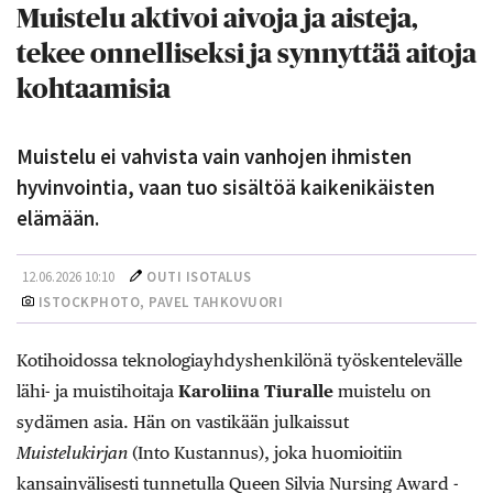
Muistelu aktivoi aivoja ja aisteja,
tekee onnelliseksi ja synnyttää aitoja
kohtaamisia
Muistelu ei vahvista vain vanhojen ihmisten
hyvinvointia, vaan tuo sisältöä kaikenikäisten
elämään.
12.06.2026 10:10
OUTI ISOTALUS
ISTOCKPHOTO, PAVEL TAHKOVUORI
Kotihoidossa teknologiayhdyshenkilönä työskentelevälle
lähi- ja muistihoitaja
Karoliina Tiuralle
muistelu on
sydämen asia. Hän on vastikään julkaissut
Muistelukirjan
(Into Kustannus), joka huomioitiin
kansainvälisesti tunnetulla Queen Silvia Nursing Award -