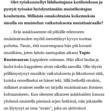
Olet työskennellyt lähihoitajana kotihoidossa ja
pystyit työssäsi hyödyntämään muistihoitajan
koulutusta. Millaisia omakohtaisia kokemuksia
sinulla on muistelun vaikutuksesta muistisairaalle?
– Eräs asiakkaamme oli pitkälle edenneen
muistisairauden myötä menettänyt kyvyn tuottaa
puhetta. Tiesin, että nuorempana hän piti kovasti
musiikista, joten laitoin aamupalan aikana
Tapio
Rautavaaran
kappaleen soimaan. Hän alkoi laulaa ja
lauloi koko kappaleen aivan oikeilla sanoilla. Olin täysin
pöllämystynyt musiikin vaikutuksesta ja liikuttunut siitä,
kuinka onnelliseksi se hänet teki. Sillä hetkellä oivalsin,
millaiset avaimet meille on tarjolla muistisairaan ihmisen
kohtaamiseen. Kun olemme alkaneet asiakkaiden kanssa
yhdessä muistella pienissä arjen hetkissä, niin jokaiselle
on löytynyt se oma ”avain”, joka on aktivoinut