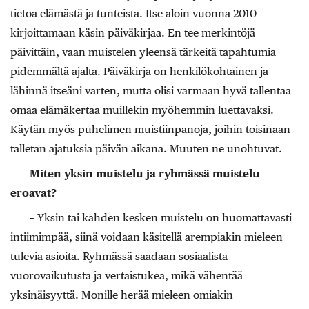
tietoa elämästä ja tunteista. Itse aloin vuonna 2010
kirjoittamaan käsin päiväkirjaa. En tee merkintöjä
päivittäin, vaan muistelen yleensä tärkeitä tapahtumia
pidemmältä ajalta. Päiväkirja on henkilökohtainen ja
lähinnä itseäni varten, mutta olisi varmaan hyvä tallentaa
omaa elämäkertaa muillekin myöhemmin luettavaksi.
Käytän myös puhelimen muistiinpanoja, joihin toisinaan
talletan ajatuksia päivän aikana. Muuten ne unohtuvat.
Miten yksin muistelu ja ryhmässä muistelu
eroavat?
– Yksin tai kahden kesken muistelu on huomattavasti
intiimimpää, siinä voidaan käsitellä arempiakin mieleen
tulevia asioita. Ryhmässä saadaan sosiaalista
vuorovaikutusta ja vertaistukea, mikä vähentää
yksinäisyyttä. Monille herää mieleen omiakin