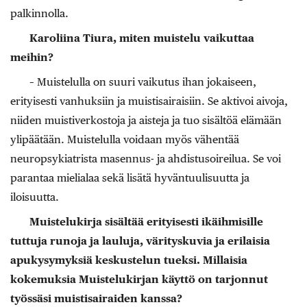
palkinnolla.
Karoliina Tiura, miten muistelu vaikuttaa
meihin?
– Muistelulla on suuri vaikutus ihan jokaiseen,
erityisesti vanhuksiin ja muistisairaisiin. Se aktivoi aivoja,
niiden muistiverkostoja ja aisteja ja tuo sisältöä elämään
ylipäätään. Muistelulla voidaan myös vähentää
neuropsykiatrista masennus- ja ahdistusoireilua. Se voi
parantaa mielialaa sekä lisätä hyväntuulisuutta ja
iloisuutta.
Muistelukirja sisältää erityisesti ikäihmisille
tuttuja runoja ja lauluja, värityskuvia ja erilaisia
apukysymyksiä keskustelun tueksi. Millaisia
kokemuksia Muistelukirjan käyttö on tarjonnut
työssäsi muistisairaiden kanssa?