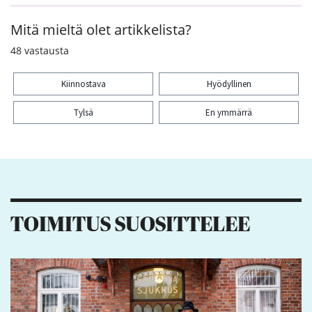
Mitä mieltä olet artikkelista?
48
vastausta
Kiinnostava
Hyödyllinen
Tylsä
En ymmärrä
Kiitos palautteesta! Jaa artikkeli:
2
1
11
3
TOIMITUS SUOSITTELEE