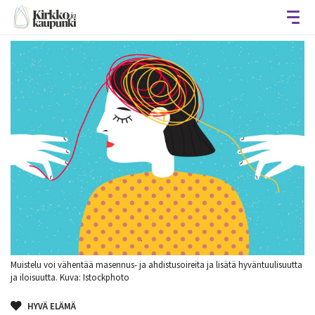
Avaa
Muistelu voi vähentää masennus- ja ahdistusoireita ja lisätä hyväntuulisuutta
ja iloisuutta. Kuva: Istockphoto
HYVÄ ELÄMÄ