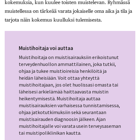
kokemuksia, kun kuulee toisten muistelevan. Ryhmässä
muistellessa on tärkeää varata jokaiselle oma aika ja tila ja
tarjota näin kokemus kuulluksi tulemisesta.
Muistihoitaja voi auttaa
Muistihoitaja on muistisairauksiin erikoistunut
terveydenhuollon ammattilainen, joka tutkii,
ohjaa ja tukee muistioireisia henkilöitä ja
heidän läheisiään. Voit ottaa yhteyttä
muistihoitajaan, jos olet huolissasi omasta tai
läheisesi arkielämää haittaavasta muistin
heikentymisestä. Muistihoitaja auttaa
muistisairauksien varhaisessa tunnistamisessa,
ohjaa jatkotutkimuksiin sekä seurantaan
muistisairauden diagnoosin jälkeen. Ajan
muistihoitajalle voi varata usein terveysaseman
tai muistipoliklinikan kautta.