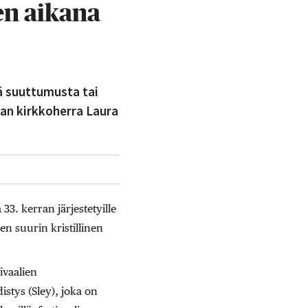
ien aikana
tä suuttumusta tai
lan kirkkoherra Laura
33. kerran järjestetyille
en suurin kristillinen
ivaalien
stys (Sley), joka on