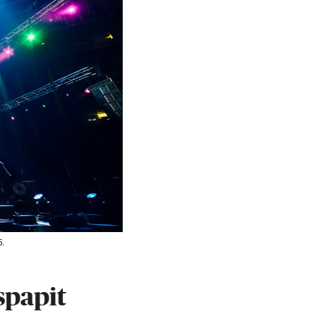
6.
spapit