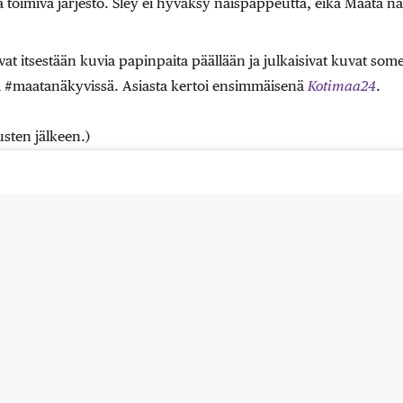
lä toimiva järjestö. Sley ei hyväksy naispappeutta, eikä Maata näk
vat itsestään kuvia papinpaita päällään ja julkaisivat kuvat some
a #maatanäkyvissä. Asiasta kertoi ensimmäisenä
Kotimaa24
.
sten jälkeen.)