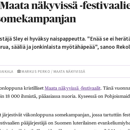
t Maata näkyvissä -festivaal
n somekampanjan
estäjä Sley ei hyväksy naispappeutta. "Enää se ei herä
rua, sääliä ja jonkinlaista myötähäpeää", sanoo Reko
HAIKALA
MARKUS PERKO / MAATA NÄKYVISSÄ
konloppuna kristilliset
Maata näkyvissä -festivaalit
. Tänä vuonna 
i noin 18 000 ihmistä, pääasiassa nuoria. Kyseessä on Pohjoismaid
it järjestivät viikonloppuna somekampanjan, jossa tartuttiin fest
tivaalien pääjärjestäjä on Suomen luterilainen evankeliumiyhdi