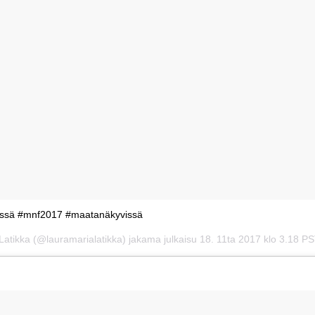
 töissä #mnf2017 #maatanäkyvissä
Latikka (@lauramarialatikka) jakama julkaisu
18. 11ta 2017 klo 3.18 P