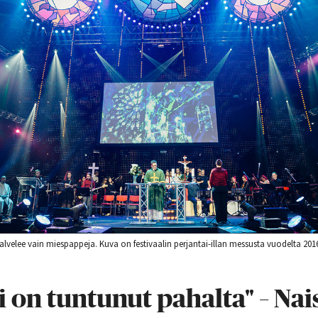
palvelee vain miespappeja. Kuva on festivaalin perjantai-illan messusta vuodelta 201
i on tuntunut pahalta" – Nai