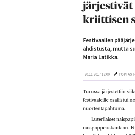
järjestivä
kriittise
Festivaalien pääjärj
ahdistusta, mutta su
Maria Latikka.
20.11.2017 13:00
TOPIAS 
Turussa järjestettiin vii
festivaaleille osallistu
nuortentapahtuma.
Luterilaiset naispap
naispappeuskantaan. Fes