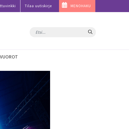
ttuvinkki
Tilaa uutiskirje
MENOHAKU
Hae
VUOROT