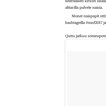
luterilaisen kirkon sisäl
alttarilla palvele naisia.
Monet naispapit otti
hashtageilla #mnf2017 j
(Juttu jatkuu someupotu