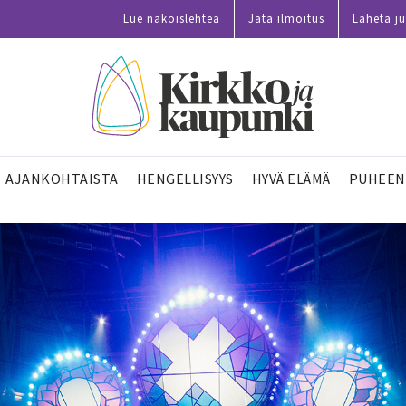
Lue näköislehteä
Jätä ilmoitus
Lähetä ju
AJANKOHTAISTA
HENGELLISYYS
HYVÄ ELÄMÄ
PUHEEN