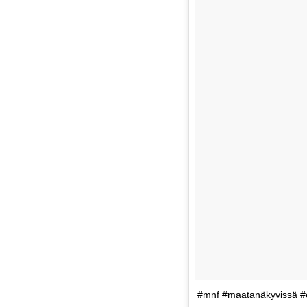
#mnf #maatanäkyvissä #e