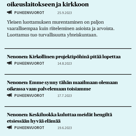
oikeuslaitokseen ja kirkkoon
PUHEENVUOROT
25.9.2023
Yleisen luottamuksen murentaminen on paljon
vaarallisempaa kuin riiteleminen asioista ja arvoista.
Luottamus tuo turvallisuutta yhteiskuntaan.
Nenonen: Kirkollinen projektipöhinä pitää lopettaa
PUHEENVUOROT
14.8.2023
Nenonen: Emme synny tähän maailmaan olemaan
oikeassa vaan palvelemaan toisiamme
PUHEENVUOROT
17.7.2023
Nenonen: Keskiluokka kuluttaa meidät hengiltä
etsiessään hyvää elämää
PUHEENVUOROT
19.6.2023