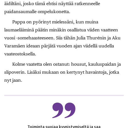
äidiltäni, josko tämä ehtisi näyttää ratkenneelle
paidansaumalle ompelukonetta.
Pappa on pyörinyt mielessäni, kun muina
laumaeläiminä päätin minäkin osallistua viiden vaatteen
vuosi -somehaasteeseen. Siis tähän Julia Thurénin ja Aku
Varamäen ideaan pärjätä vuoden ajan viidellä uudella
vaateostoksella.
Kolme vaatetta olen ostanut: housut, kauluspaidan ja
slipoverin. Lisäksi mukaan on kertynyt havaintoja, jotka
nyt jaan.
Toiminta suojaa kyynistymiseltä ja saa