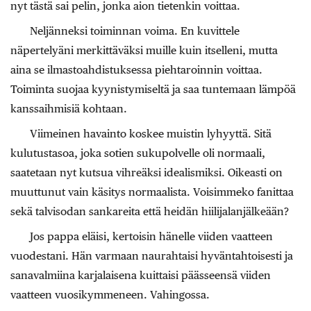
nyt tästä sai pelin, jonka aion tietenkin voittaa.
Neljänneksi toiminnan voima. En kuvittele
näpertelyäni merkittäväksi muille kuin itselleni, mutta
aina se ilmastoahdistuksessa piehtaroinnin voittaa.
Toiminta suojaa kyynistymiseltä ja saa tuntemaan lämpöä
kanssaihmisiä kohtaan.
Viimeinen havainto koskee muistin lyhyyttä. Sitä
kulutustasoa, joka sotien sukupolvelle oli normaali,
saatetaan nyt kutsua vihreäksi idealismiksi. Oikeasti on
muuttunut vain käsitys normaalista. Voisimmeko fanittaa
sekä talvisodan sankareita että heidän hiilijalanjälkeään?
Jos pappa eläisi, kertoisin hänelle viiden vaatteen
vuodestani. Hän varmaan naurahtaisi hyväntahtoisesti ja
sanavalmiina karjalaisena kuittaisi päässeensä viiden
vaatteen vuosikymmeneen. Vahingossa.