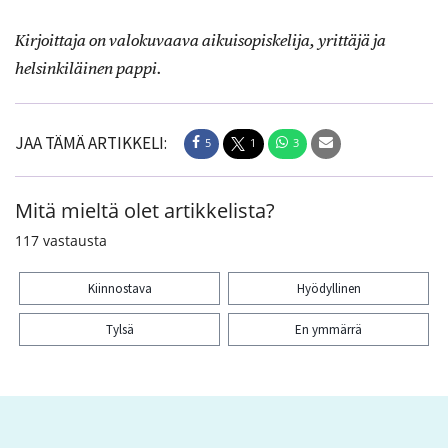
Kirjoittaja on valokuvaava aikuisopiskelija, yrittäjä ja
helsinkiläinen pappi.
JAA TÄMÄ ARTIKKELI:
5
1
3
Mitä mieltä olet artikkelista?
117
vastausta
Kiinnostava
Hyödyllinen
Tylsä
En ymmärrä
Kiitos palautteesta! Jaa artikkeli:
5
1
3