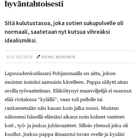
hyväntahtoisesti
Sitä kulutustasoa, joka sotien sukupolvelle oli
normaali, saatetaan nyt kutsua vihreäksi
idealismiksi.
31.07.2023 10:20
HEIKKI NENONEN
Lapsuudenkodissani Pohjanmaalla on aitta, johon
muistan isoisäni aamuisin kävelleen. Pappa säilytti aitan
orsilla työvaatteitaan. Eläköitynyt maanviljelijä ei osannut
elää rivitalossa “kylällä”, vaan tuli pellolle tai
rankametsään niin kauan kuin jalka nousi. Muistan
nähneeni hänellä elämäni aikana noin kolmet vaatteet:
koti-, työ- ja joskus juhlavaatteet. Silloin yleensä joku oli
kuollut. Joskus pappa ilmaantui tuvan ovelle ja kysäisi