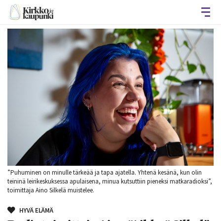
Avaa
”Puhuminen on minulle tärkeää ja tapa ajatella. Yhtenä kesänä, kun olin
teininä leirikeskuksessa apulaisena, minua kutsuttiin pieneksi matkaradioksi”,
toimittaja Aino Silkelä muistelee.
HYVÄ ELÄMÄ