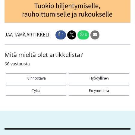
JAA TÄMÄ ARTIKKELI:
1
8
Mitä mieltä olet artikkelista?
66
vastausta
Kiinnostava
Hyödyllinen
Tylsä
En ymmärrä
Kiitos palautteesta! Jaa artikkeli:
1
8