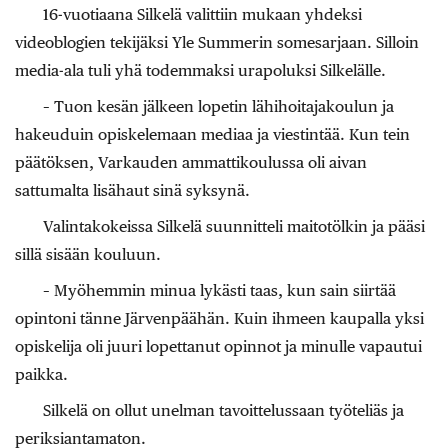
16-vuotiaana Silkelä valittiin mukaan yhdeksi
videoblogien tekijäksi Yle Summerin somesarjaan. Silloin
media-ala tuli yhä todemmaksi urapoluksi Silkelälle.
– Tuon kesän jälkeen lopetin lähihoitajakoulun ja
hakeuduin opiskelemaan mediaa ja viestintää. Kun tein
päätöksen, Varkauden ammattikoulussa oli aivan
sattumalta lisähaut sinä syksynä.
Valintakokeissa Silkelä suunnitteli maitotölkin ja pääsi
sillä sisään kouluun.
– Myöhemmin minua lykästi taas, kun sain siirtää
opintoni tänne Järvenpäähän. Kuin ihmeen kaupalla yksi
opiskelija oli juuri lopettanut opinnot ja minulle vapautui
paikka.
Silkelä on ollut unelman tavoittelussaan työteliäs ja
periksiantamaton.