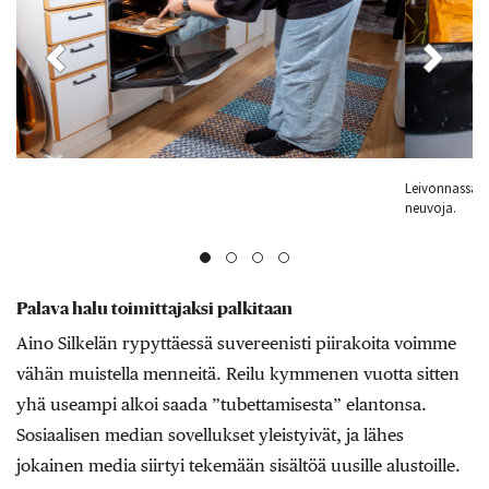
Leivonnassa Aino Silkelä noudattaa 93-vuotiaan mummonsa Lahjan
Pi
neuvoja.
pa
Palava halu toimittajaksi palkitaan
Aino Silkelän rypyttäessä suvereenisti piirakoita voimme
vähän muistella menneitä. Reilu kymmenen vuotta sitten
yhä useampi alkoi saada ”tubettamisesta” elantonsa.
Sosiaalisen median sovellukset yleistyivät, ja lähes
jokainen media siirtyi tekemään sisältöä uusille alustoille.