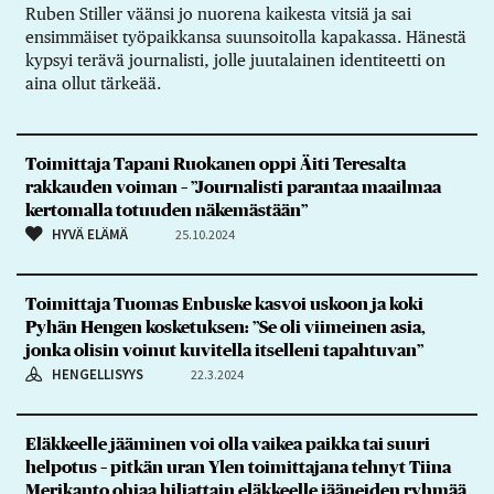
Ruben Stiller väänsi jo nuorena kaikesta vitsiä ja sai
ensimmäiset työpaikkansa suunsoitolla kapakassa. Hänestä
kypsyi terävä journalisti, jolle juutalainen identiteetti on
aina ollut tärkeää.
Toimittaja Tapani Ruokanen oppi Äiti Teresalta
rakkauden voiman – ”Journalisti parantaa maailmaa
kertomalla totuuden näkemästään”
HYVÄ ELÄMÄ
25.10.2024
Toimittaja Tuomas Enbuske kasvoi uskoon ja koki
Pyhän Hengen kosketuksen: ”Se oli viimeinen asia,
jonka olisin voinut kuvitella itselleni tapahtuvan”
HENGELLISYYS
22.3.2024
Eläkkeelle jääminen voi olla vaikea paikka tai suuri
helpotus – pitkän uran Ylen toimittajana tehnyt Tiina
Merikanto ohjaa hiljattain eläkkeelle jääneiden ryhmää