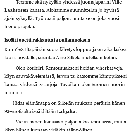
– Teemme sitä nykyään yhdessä juontajaparini
Ville
Laaksosen
kanssa. Aloitamme suunnittelun jo hyvissä
ajoin syksyllä. Työ vaatii paljon, mutta se on joka vuosi
hieno projekti.
Isoäiti opetti rakkautta ja pullantuoksua
Kun YleX Iltapäivän suora lähetys loppuu ja on aika laskea
luurit pöydälle, suuntaa Aino Silkelä mielellään kotiin.
– Olen kotihiiri. Rentoutuakseni hoidan viherkasveja,
käyn sauvakävelemässä, leivon tai katsomme kämppikseni
kanssa yhdessä tv-sarjoja. Tavoiltani olen Suomen nuorin
mummo.
Hidas elämäntapa on Silkelän mukaan peräisin hänen
93-vuotiaalta isoäidiltään
Lahjalta
.
– Vietin hänen kanssaan paljon aikaa teini-iässä, mutta
käyn hänen luonaan vieläkin säännöllisen