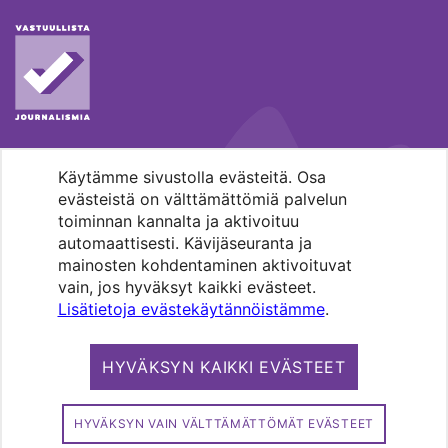
Käytämme sivustolla evästeitä. Osa
MENOHAKU
evästeistä on välttämättömiä palvelun
toiminnan kannalta ja aktivoituu
automaattisesti. Kävijäseuranta ja
mainosten kohdentaminen aktivoituvat
vain, jos hyväksyt kaikki evästeet.
Lisätietoja evästekäytännöistämme
.
Pääkaupunkiseudun evankelis-
luterilaisten seurakuntien media.
HYVÄKSYN KAIKKI EVÄSTEET
Copyright 2026. Kirkko ja kaupunki. All
rights reserved.
HYVÄKSYN VAIN VÄLTTÄMÄTTÖMÄT EVÄSTEET