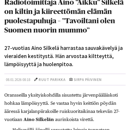
Radiotoimittaja Aino ”Aikku” Silkelä
on kiltin ja kiireettömän elämän
puolestapuhuja – ”Tavoiltani olen
Suomen nuorin mummo”
27-vuotias Aino Silkelä harrastaa sauvakävelyä ja
vieraiden kestitystä. Hän arvostaa kiltteyttä,
lämpöisyyttä ja huolenpitoa.
08.01.2026 08:18
RUUT PARIKKA
SIRPA PÄIVINEN
Oransseilla yksityiskohdilla sisustettu järvenpääläiskoti
hohkaa lämpöisyyttä. Se vastaa hyvin keittiön pöydän
ääressä karjalanpiirakoille ruiskuoritaikinaa tekevän 27-
vuotiaan
Aino Silkelän
aurinkoista virettä.
Helisevällä äänellä varustettu leipoja tunnetaan