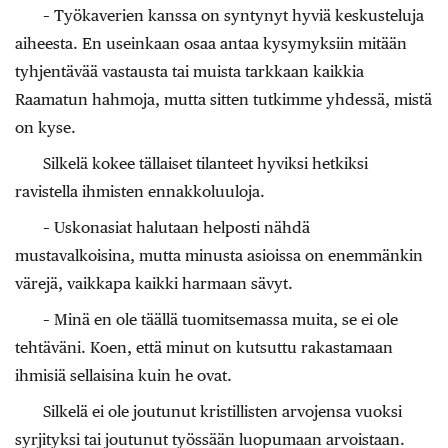
– Työkaverien kanssa on syntynyt hyviä keskusteluja
aiheesta. En useinkaan osaa antaa kysymyksiin mitään
tyhjentävää vastausta tai muista tarkkaan kaikkia
Raamatun hahmoja, mutta sitten tutkimme yhdessä, mistä
on kyse.
Silkelä kokee tällaiset tilanteet hyviksi hetkiksi
ravistella ihmisten ennakkoluuloja.
– Uskonasiat halutaan helposti nähdä
mustavalkoisina, mutta minusta asioissa on enemmänkin
värejä, vaikkapa kaikki harmaan sävyt.
– Minä en ole täällä tuomitsemassa muita, se ei ole
tehtäväni. Koen, että minut on kutsuttu rakastamaan
ihmisiä sellaisina kuin he ovat.
Silkelä ei ole joutunut kristillisten arvojensa vuoksi
syrjityksi tai joutunut työssään luopumaan arvoistaan.