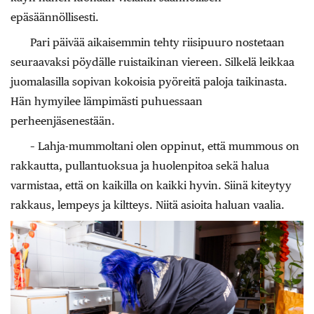
epäsäännöllisesti.
Pari päivää aikaisemmin tehty riisipuuro nostetaan
seuraavaksi pöydälle ruistaikinan viereen. Silkelä leikkaa
juomalasilla sopivan kokoisia pyöreitä paloja taikinasta.
Hän hymyilee lämpimästi puhuessaan
perheenjäsenestään.
– Lahja-mummoltani olen oppinut, että mummous on
rakkautta, pullantuoksua ja huolenpitoa sekä halua
varmistaa, että on kaikilla on kaikki hyvin. Siinä kiteytyy
rakkaus, lempeys ja kiltteys. Niitä asioita haluan vaalia.