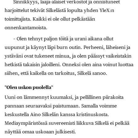
Sinnikkyys, laaja-alaiset verkostot ja onnistuneet
harjoittelut tekivät Silkelästä lopulta yhden YleX:n
toimittajista. Kaikki ei ole ollut pelkästään
onnenkantamoista.
– Olen tehnyt paljon töitä ja urani aikana ollut
uupunut ja käynyt läpi burn outin. Perheeni, läheiseni ja
ystäväni ovat tukeneet minua, ja olen päässyt vaikeistakin
hetkistä takaisin jaloilleni. Onneksi olen aina voinut luottaa
siihen, että kaikella on tarkoitus, Silkelä sanoo.
”
Olen uskon puolella”
Uuni on lämmennyt kuumaksi, ja pellillinen piirakoita
pannaan seuraavaksi paistumaan. Samalla voimme
keskustella Aino Silkelän kanssa kristinuskosta.
Mediaympäristössä suvereenisti liikkuva Silkelä ei pelkää
näyttää omaa uskoaan julkisesti.