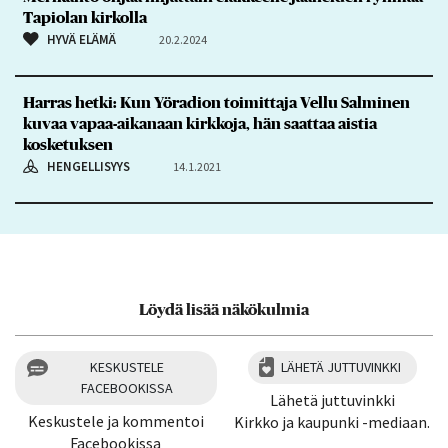
Tapiolan kirkolla
HYVÄ ELÄMÄ
20.2.2024
Harras hetki: Kun Yöradion toimittaja Vellu Salminen
kuvaa vapaa-aikanaan kirkkoja, hän saattaa aistia
kosketuksen
HENGELLISYYS
14.1.2021
Löydä lisää näkökulmia
KESKUSTELE
LÄHETÄ JUTTUVINKKI
FACEBOOKISSA
Lähetä juttuvinkki
Keskustele ja kommentoi
Kirkko ja kaupunki -mediaan.
Facebookissa