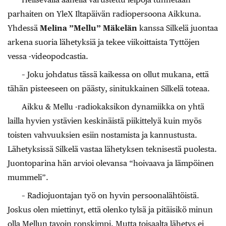
parhaiten on YleX Iltapäivän radiopersoona Aikkuna.
Yhdessä
Melina ”Mellu” Mäkelän
kanssa Silkelä juontaa
arkena suoria lähetyksiä ja tekee viikoittaista Tyttöjen
vessa -videopodcastia.
– Joku johdatus tässä kaikessa on ollut mukana, että
tähän pisteeseen on päästy, sinitukkainen Silkelä toteaa.
Aikku & Mellu -radiokaksikon dynamiikka on yhtä
lailla hyvien ystävien keskinäistä piikittelyä kuin myös
toisten vahvuuksien esiin nostamista ja kannustusta.
Lähetyksissä Silkelä vastaa lähetyksen teknisestä puolesta.
Juontoparina hän arvioi olevansa “hoivaava ja lämpöinen
mummeli”.
– Radiojuontajan työ on hyvin persoonalähtöistä.
Joskus olen miettinyt, että olenko tylsä ja pitäisikö minun
olla Mellun tavoin ronskimpi. Mutta toisaalta lähetys ei