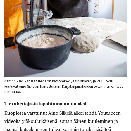
Kämppiksen kanssa television katsominen, sauvakävely ja vesijuoksu
kuuluvat Aino Silkelän harrastuksiin. Karjalanpiirakoiden tekeminen on tapa
rentoutua.
Tie tubettajasta tapahtumajuontajaksi
Kuopiossa varttunut Aino Silkelä alkoi tehdä Youtubeen
videoita yläkouluikäisenä. Oman äänen kuuleminen ja
itsensä katseleminen tulivat varhain tutuksi sisältöä