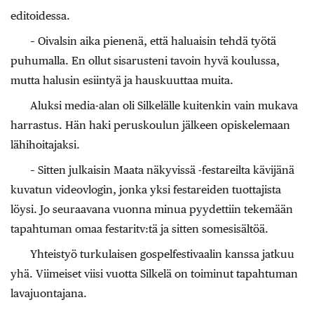
editoidessa.
– Oivalsin aika pienenä, että haluaisin tehdä työtä
puhumalla. En ollut sisarusteni tavoin hyvä koulussa,
mutta halusin esiintyä ja hauskuuttaa muita.
Aluksi media-alan oli Silkelälle kuitenkin vain mukava
harrastus. Hän haki peruskoulun jälkeen opiskelemaan
lähihoitajaksi.
– Sitten julkaisin Maata näkyvissä -festareilta kävijänä
kuvatun videovlogin, jonka yksi festareiden tuottajista
löysi. Jo seuraavana vuonna minua pyydettiin tekemään
tapahtuman omaa festaritv:tä ja sitten somesisältöä.
Yhteistyö turkulaisen gospelfestivaalin kanssa jatkuu
yhä. Viimeiset viisi vuotta Silkelä on toiminut tapahtuman
lavajuontajana.