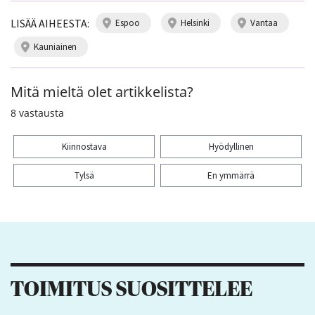
LISÄÄ AIHEESTA:
espoo
helsinki
vantaa
kauniainen
Mitä mieltä olet artikkelista?
8
vastausta
Kiinnostava
Hyödyllinen
Tylsä
En ymmärrä
Kiitos palautteesta! Jaa artikkeli:
TOIMITUS SUOSITTELEE