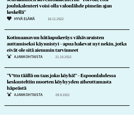
joulukalenteri voisi olla valonlähde pimeän ajan
keskellä”
HYVÄ ELÄMÄ
16.11.2022
Kotimaanavun hätäapukeräys vähävaraisten
auttamiseksi käynnistyi – apua hakevat nyt nekin, jotka
eivät ole sitä aiemmin tarvinneet
AJANKOHTAISTA
21.10.2022
”V*ttu täällä on taas joku köyhä!” – Espoonlahdessa
keskusteltiin nuorten köyhyyden aiheuttamasta
häpeästä
AJANKOHTAISTA
28.9.2022