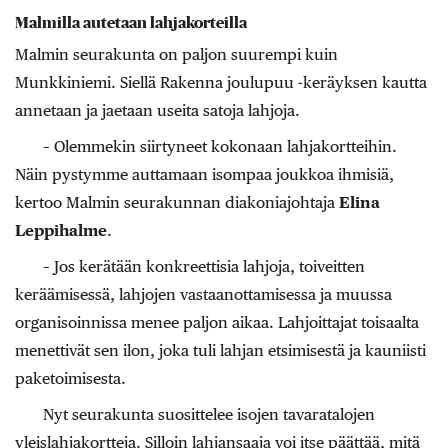
Malmilla autetaan lahjakorteilla
Malmin seurakunta on paljon suurempi kuin
Munkkiniemi. Siellä Rakenna joulupuu -keräyksen kautta
annetaan ja jaetaan useita satoja lahjoja.
– Olemmekin siirtyneet kokonaan lahjakortteihin.
Näin pystymme auttamaan isompaa joukkoa ihmisiä,
kertoo Malmin seurakunnan diakoniajohtaja
Elina
Leppihalme
.
– Jos kerätään konkreettisia lahjoja, toiveitten
keräämisessä, lahjojen vastaanottamisessa ja muussa
organisoinnissa menee paljon aikaa. Lahjoittajat toisaalta
menettivät sen ilon, joka tuli lahjan etsimisestä ja kauniisti
paketoimisesta.
Nyt seurakunta suosittelee isojen tavaratalojen
yleislahjakortteja. Silloin lahjansaaja voi itse päättää, mitä