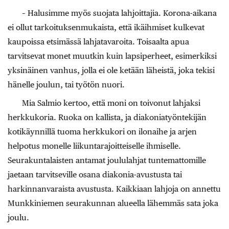
– Halusimme myös suojata lahjoittajia. Korona-aikana
ei ollut tarkoituksenmukaista, että ikäihmiset kulkevat
kaupoissa etsimässä lahjatavaroita. Toisaalta apua
tarvitsevat monet muutkin kuin lapsiperheet, esimerkiksi
yksinäinen vanhus, jolla ei ole ketään läheistä, joka tekisi
hänelle joulun, tai työtön nuori.
Mia Salmio kertoo, että moni on toivonut lahjaksi
herkkukoria. Ruoka on kallista, ja diakoniatyöntekijän
kotikäynnillä tuoma herkkukori on ilonaihe ja arjen
helpotus monelle liikuntarajoitteiselle ihmiselle.
Seurakuntalaisten antamat joululahjat tuntemattomille
jaetaan tarvitseville osana diakonia-avustusta tai
harkinnanvaraista avustusta. Kaikkiaan lahjoja on annettu
Munkkiniemen seurakunnan alueella lähemmäs sata joka
joulu.