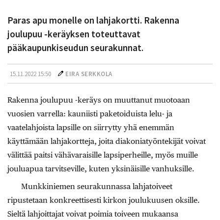
Paras apu monelle on lahjakortti. Rakenna
joulupuu -keräyksen toteuttavat
pääkaupunkiseudun seurakunnat.
15.11.2022 15:50
EIRA SERKKOLA
Rakenna joulupuu -keräys on muuttanut muotoaan
vuosien varrella: kauniisti paketoiduista lelu- ja
vaatelahjoista lapsille on siirrytty yhä enemmän
käyttämään lahjakortteja, joita diakoniatyöntekijät voivat
välittää paitsi vähävaraisille lapsiperheille, myös muille
jouluapua tarvitseville, kuten yksinäisille vanhuksille.
Munkkiniemen seurakunnassa lahjatoiveet
ripustetaan konkreettisesti kirkon joulukuusen oksille.
Sieltä lahjoittajat voivat poimia toiveen mukaansa