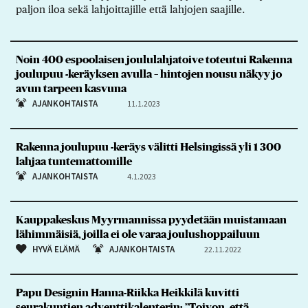
paljon iloa sekä lahjoittajille että lahjojen saajille.
Noin 400 espoolaisen joululahjatoive toteutui Rakenna
joulupuu -keräyksen avulla – hintojen nousu näkyy jo
avun tarpeen kasvuna
AJANKOHTAISTA
11.1.2023
Rakenna joulupuu -keräys välitti Helsingissä yli 1 300
lahjaa tuntemattomille
AJANKOHTAISTA
4.1.2023
Kauppakeskus Myyrmannissa pyydetään muistamaan
lähimmäisiä, joilla ei ole varaa joulushoppailuun
HYVÄ ELÄMÄ
AJANKOHTAISTA
22.11.2022
Papu Designin Hanna-Riikka Heikkilä kuvitti
seurakuntien adventtikalenterin: ”Toivon, että