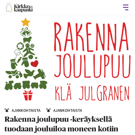
Avaa
AJANKOHTAISTA
AJANKOHTAISTA
Rakenna joulupuu -keräyksellä
tuodaan jouluiloa moneen kotiin