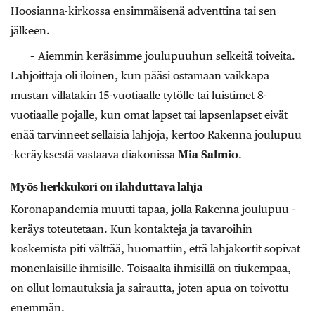
Hoosianna-kirkossa ensimmäisenä adventtina tai sen
jälkeen.
– Aiemmin keräsimme joulupuuhun selkeitä toiveita.
Lahjoittaja oli iloinen, kun pääsi ostamaan vaikkapa
mustan villatakin 15-vuotiaalle tytölle tai luistimet 8-
vuotiaalle pojalle, kun omat lapset tai lapsenlapset eivät
enää tarvinneet sellaisia lahjoja, kertoo Rakenna joulupuu
-keräyksestä vastaava diakonissa
Mia Salmio
.
Myös herkkukori on ilahduttava lahja
Koronapandemia muutti tapaa, jolla Rakenna joulupuu -
keräys toteutetaan. Kun kontakteja ja tavaroihin
koskemista piti välttää, huomattiin, että lahjakortit sopivat
monenlaisille ihmisille. Toisaalta ihmisillä on tiukempaa,
on ollut lomautuksia ja sairautta, joten apua on toivottu
enemmän.