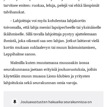
tarvitsee eniten: ruokaa, leluja, pelejä vai ehkä lämpimät
talvihanskat.
– Lahjoittaja voi myös kohdentaa lahjakortin
toivomalla, että lahja menisi lapsiperheelle tai yksinäiselle
ikäihmiselle. Sillä tavalla lahjoittaja pystyy ajattelemaan
ihmistä, joka oikeasti saa sen lahjan. Jotkut laittavat vielä
kortin mukaan suklaalevyn tai muun lisämuistamisen,
Leppihalme sanoo.
Malmilla kuten muutamassa muussakin isossa
seurakunnassa jaetaan erityisiä jouluavustuksia, joihin
käytetään muun muassa Lions-klubien ja yritysten
lahjoituksia sekä seurakunnan omia varoja.
Jouluavustusten hakuaika seurakunnissa on