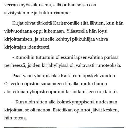
verran myös aikuisena, sillä onhan se iso osa
sivistystämme ja kulttuuriamme.
Kirjat olivat tärkeitä Karlströmille siitä lähtien, kun hän
viisivuotiaana oppi lukemaan. Yläasteella hän löysi
kirjoittamisen, ja hänelle kehittyi pikkuhiljaa vahva
kirjoittajan identiteetti.
– Runoihin tutustuin ­ollessani lapsenvahtina parissa
perheessä, joiden kirjahyllyissä oli valtavasti runoteoksia.
Päästyään ylioppilaaksi Karlström opiskeli vuoden
Oriveden opiston sanataiteen linjalla, mutta hänen
aloitettuaan yliopisto-opinnot kirjoittamiseen tuli tauko.
– Kun aloin sitten alle kolmekymppisenä uudestaan
kirjoittaa, se oli menoa. Estetiikan opinnot jäivät kesken,
hän toteaa.