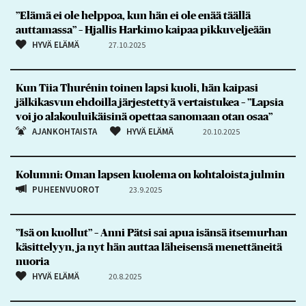
”Elämä ei ole helppoa, kun hän ei ole enää täällä
auttamassa” – Hjallis Harkimo kaipaa pikkuveljeään
HYVÄ ELÄMÄ
27.10.2025
Kun Tiia Thurénin toinen lapsi kuoli, hän kaipasi
jälkikasvun ehdoilla järjestettyä vertaistukea – ”Lapsia
voi jo alakouluikäisinä opettaa sanomaan otan osaa”
AJANKOHTAISTA
HYVÄ ELÄMÄ
20.10.2025
Kolumni: Oman lapsen kuolema on kohtaloista julmin
PUHEENVUOROT
23.9.2025
”Isä on kuollut” – Anni Pätsi sai apua isänsä itsemurhan
käsittelyyn, ja nyt hän auttaa läheisensä menettäneitä
nuoria
HYVÄ ELÄMÄ
20.8.2025