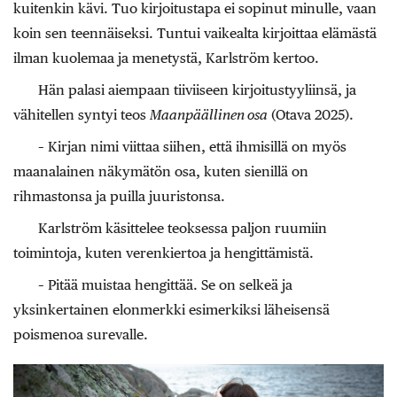
kuitenkin kävi. Tuo kirjoitustapa ei sopinut minulle, vaan
koin sen teennäiseksi. Tuntui vaikealta kirjoittaa elämästä
ilman kuolemaa ja menetystä, Karlström kertoo.
Hän palasi aiempaan tiiviiseen kirjoitustyyliinsä, ja
vähitellen syntyi teos
Maanpäällinen osa
(Otava 2025).
– Kirjan nimi viittaa siihen, että ihmisillä on myös
maanalainen näkymätön osa, kuten sienillä on
rihmastonsa ja puilla juuristonsa.
Karlström käsittelee teoksessa paljon ruumiin
toimintoja, kuten verenkiertoa ja hengittämistä.
– Pitää muistaa hengittää. Se on selkeä ja
yksinkertainen elonmerkki esimerkiksi läheisensä
poismenoa surevalle.