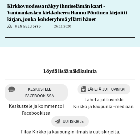
Kirkkovuodessa näkyy ihmiselämän kaari –
Vantaankosken kirkkoherra Hannu Pöntinen kirjoitti
kirjan, jonka kohderyhmä yllätti hänet
HENGELLISYYS
26.11.2020
Löydä lisää näkökulmia
KESKUSTELE
LÄHETÄ JUTTUVINKKI
FACEBOOKISSA
Lähetä juttuvinkki
Keskustele ja kommentoi
Kirkko ja kaupunki -mediaan.
Facebookissa
UUTISKIRJE
Tilaa Kirkko ja kaupungin ilmaisia uutiskirjeitä.