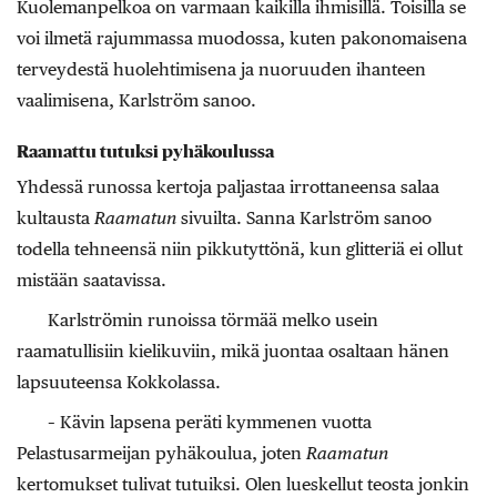
Kuolemanpelkoa on varmaan kaikilla ihmisillä. Toisilla se
voi ilmetä rajummassa muodossa, kuten pakonomaisena
terveydestä huolehtimisena ja nuoruuden ihanteen
vaalimisena, Karlström sanoo.
Raamattu tutuksi pyhäkoulussa
Yhdessä runossa kertoja paljastaa irrottaneensa salaa
kultausta
Raamatun
sivuilta. Sanna Karlström sanoo
todella tehneensä niin pikkutyttönä, kun glitteriä ei ollut
mistään saatavissa.
Karlströmin runoissa törmää melko usein
raamatullisiin kielikuviin, mikä juontaa osaltaan hänen
lapsuuteensa Kokkolassa.
– Kävin lapsena peräti kymmenen vuotta
Pelastusarmeijan pyhäkoulua, joten
Raamatun
kertomukset tulivat tutuiksi. Olen lueskellut teosta jonkin