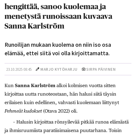
hengittää, sanoo kuolemaa ja
menetystä runoissaan kuvaava
Sanna Karlström
Runoilijan mukaan kuolema on niin iso osa
elämää, ettei siitä voi olla kirjoittamatta.
23.10.2025 08:45
MARJO KYTÖHARJU
SIRPA PÄIVINEN
Kun
Sanna Karlström
alkoi kolmisen vuotta sitten
kirjoittaa uutta runoteostaan, hän halusi siitä täysin
erilaisen kuin edellinen, vahvasti kuolemaan liittynyt
Pehmeät kudokset
(Otava 2022) oli.
– Halusin kirjoittaa rönsyilevää pitkää runoa elämästä
ja ihmisruumiista paratiisimaisena puutarhana. Toisin