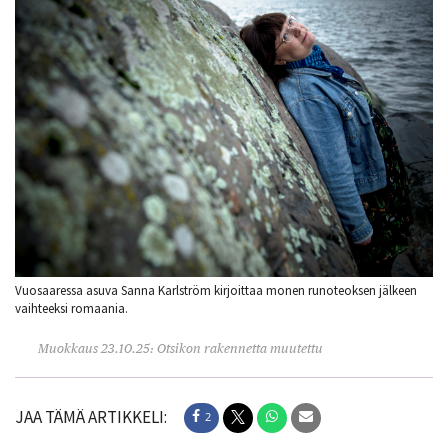
Vuosaaressa asuva Sanna Karlström kirjoittaa monen runoteoksen jälkeen
vaihteeksi romaania.
Muokkaus 23.10.25: Otsikon rakennetta muutettu
JAA TÄMÄ ARTIKKELI:
2