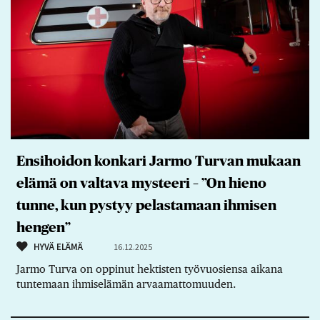
Ensihoidon konkari Jarmo Turvan mukaan
elämä on valtava mysteeri – ”On hieno
tunne, kun pystyy pelastamaan ihmisen
hengen”
HYVÄ ELÄMÄ
16.12.2025
Jarmo Turva on oppinut hektisten työvuosiensa aikana
tuntemaan ihmiselämän arvaamattomuuden.