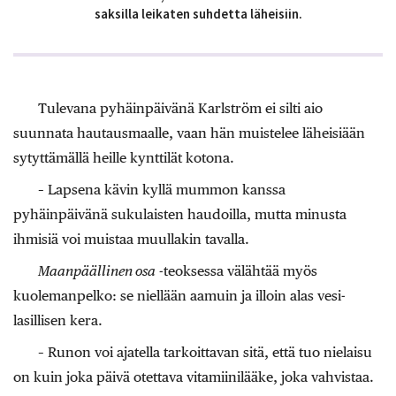
saksilla leikaten suhdetta läheisiin.
Tulevana pyhäinpäivänä Karlström ei silti aio
suunnata hautausmaalle, vaan hän muistelee lähei­siään
sytyttämällä heille kynttilät kotona.
– Lapsena kävin kyllä mummon kanssa
pyhäinpäivänä sukulaisten haudoilla, mutta minusta
ihmisiä voi muistaa muullakin tavalla.
Maanpäällinen osa
-teoksessa välähtää myös
kuolemanpelko: se niellään aamuin ja illoin alas vesi­
lasillisen kera.
– Runon voi ajatella tarkoittavan sitä, että tuo nielaisu
on kuin joka päivä otettava vitamiinilääke, joka vahvistaa.