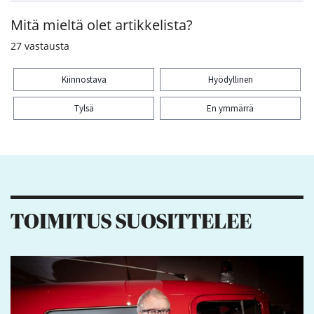
Mitä mieltä olet artikkelista?
27
vastausta
Kiinnostava
Hyödyllinen
Tylsä
En ymmärrä
Kiitos palautteesta! Jaa artikkeli:
2
TOIMITUS SUOSITTELEE