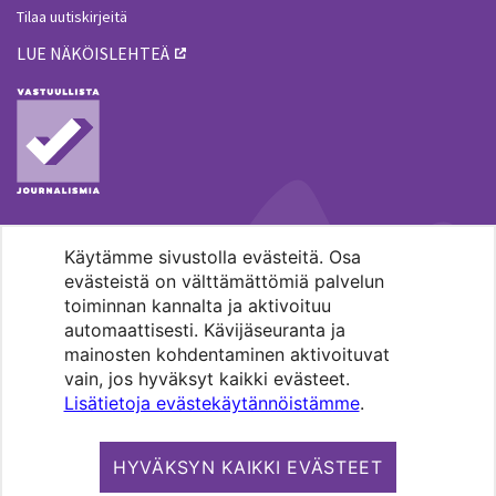
Tilaa uutiskirjeitä
LUE NÄKÖISLEHTEÄ
Käytämme sivustolla evästeitä. Osa
MENOHAKU
evästeistä on välttämättömiä palvelun
toiminnan kannalta ja aktivoituu
automaattisesti. Kävijäseuranta ja
mainosten kohdentaminen aktivoituvat
vain, jos hyväksyt kaikki evästeet.
Lisätietoja evästekäytännöistämme
.
Pääkaupunkiseudun evankelis-
luterilaisten seurakuntien media.
HYVÄKSYN KAIKKI EVÄSTEET