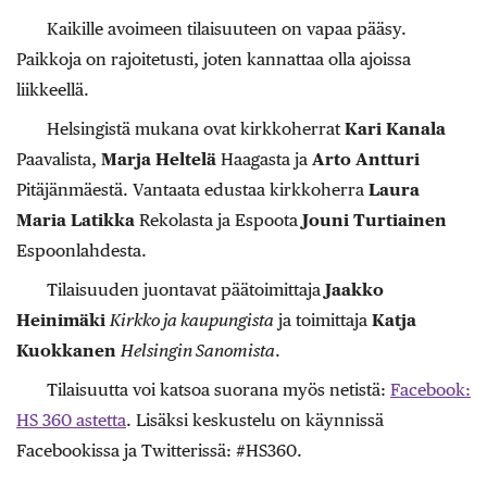
Kaikille avoimeen tilaisuuteen on vapaa pääsy.
Paikkoja on rajoitetusti, joten kannattaa olla ajoissa
liikkeellä.
Helsingistä mukana ovat kirkkoherrat
Kari Kanala
Paavalista,
Marja Heltelä
Haagasta ja
Arto Antturi
Pitäjänmäestä. Vantaata edustaa kirkkoherra
Laura
Maria Latikka
Rekolasta ja Espoota
Jouni Turtiainen
Espoonlahdesta.
Tilaisuuden juontavat päätoimittaja
Jaakko
Heinimäki
Kirkko ja kaupungista
ja toimittaja
Katja
Kuokkanen
Helsingin Sanomista
.
Tilaisuutta voi katsoa suorana myös netistä:
Facebook:
HS 360 astetta
. Lisäksi keskustelu on käynnissä
Facebookissa ja Twitterissä: #HS360.