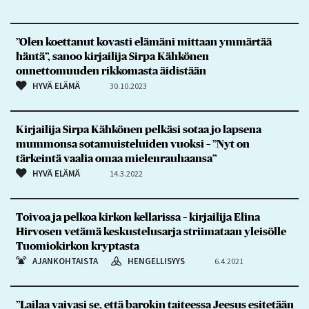
”Olen koettanut kovasti elämäni mittaan ymmärtää
häntä”, sanoo kirjailija Sirpa Kähkönen
onnettomuuden rikkomasta äidistään
HYVÄ ELÄMÄ
30.10.2023
Kirjailija Sirpa Kähkönen pelkäsi sotaa jo lapsena
mummonsa sotamuisteluiden vuoksi – ”Nyt on
tärkeintä vaalia omaa mielenrauhaansa”
HYVÄ ELÄMÄ
14.3.2022
Toivoa ja pelkoa kirkon kellarissa – kirjailija Elina
Hirvosen vetämä keskustelusarja striimataan yleisölle
Tuomiokirkon kryptasta
AJANKOHTAISTA
HENGELLISYYS
6.4.2021
”Lailaa vaivasi se, että barokin taiteessa Jeesus esitetään