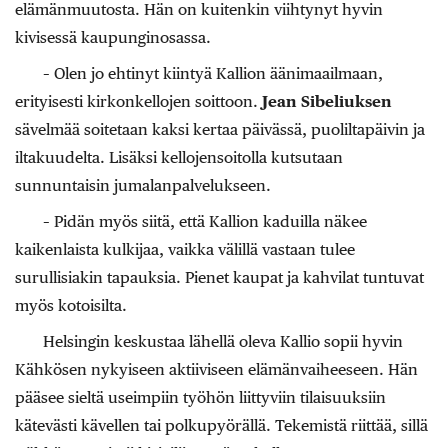
elämänmuutosta. Hän on kuitenkin viihtynyt hyvin
kivisessä kaupunginosassa.
– Olen jo ehtinyt kiintyä Kallion äänimaailmaan,
erityisesti kirkonkellojen soittoon.
Jean
Sibeliuksen
sävelmää soitetaan kaksi kertaa päivässä, puoliltapäivin ja
iltakuudelta. Lisäksi kellojensoitolla kutsutaan
sunnuntaisin jumalanpalvelukseen.
– Pidän myös siitä, että Kallion kaduilla näkee
kaikenlaista kulkijaa, vaikka välillä vastaan tulee
surullisiakin tapauksia. Pienet kaupat ja kahvilat tuntuvat
myös kotoisilta.
Helsingin keskustaa lähellä oleva Kallio sopii hyvin
Kähkösen nykyiseen aktiiviseen elämänvaiheeseen. Hän
pääsee sieltä useimpiin työhön liittyviin tilaisuuksiin
kätevästi kävellen tai polkupyörällä. Tekemistä riittää, sillä