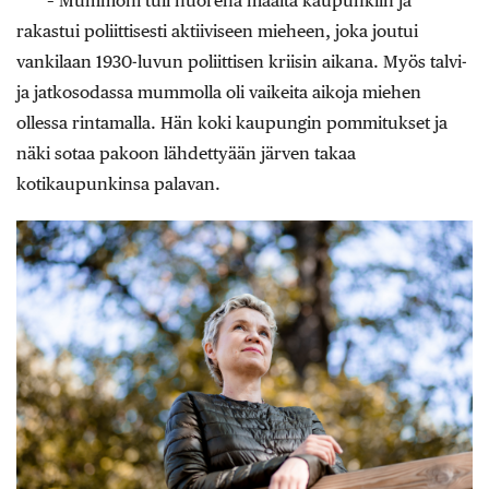
– Mummoni tuli nuorena maalta kaupunkiin ja
rakastui poliittisesti aktiiviseen mieheen, joka joutui
vankilaan 1930-luvun poliittisen kriisin aikana. Myös talvi-
ja jatkosodassa mummolla oli vaikeita aikoja miehen
ollessa rintamalla. Hän koki kaupungin pommitukset ja
näki sotaa pakoon lähdettyään järven takaa
kotikaupunkinsa palavan.