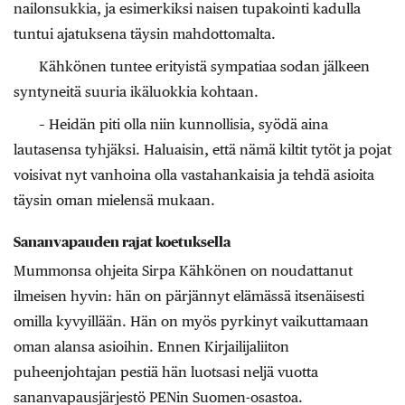
nailonsukkia, ja esimerkiksi naisen tupakointi kadulla
tuntui ajatuksena täysin mahdottomalta.
Kähkönen tuntee erityistä sympatiaa sodan jälkeen
syntyneitä suuria ikäluokkia kohtaan.
– Heidän piti olla niin kunnollisia, syödä aina
lautasensa tyhjäksi. Haluaisin, että nämä kiltit tytöt ja pojat
voisivat nyt vanhoina olla vastahankaisia ja tehdä asioita
täysin oman mielensä mukaan.
Sananvapauden rajat koetuksella
Mummonsa ohjeita Sirpa Kähkönen on noudattanut
ilmeisen hyvin: hän on pärjännyt elämässä itsenäisesti
omilla kyvyillään. Hän on myös pyrkinyt vaikuttamaan
oman alansa asioihin. Ennen Kirjailijaliiton
puheenjohtajan pestiä hän luotsasi neljä vuotta
sananvapausjärjestö PENin Suomen-osastoa.