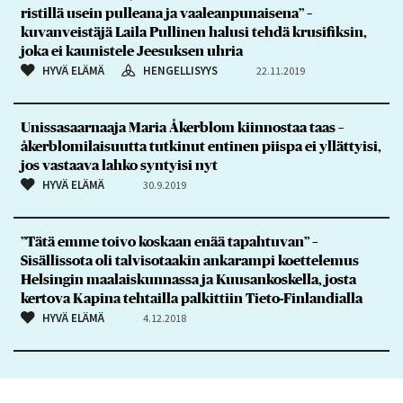
ristillä usein pulleana ja vaaleanpunaisena” –
kuvanveistäjä Laila Pullinen halusi tehdä krusifiksin,
joka ei kaunistele Jeesuksen uhria
HYVÄ ELÄMÄ
HENGELLISYYS
22.11.2019
Unissasaarnaaja Maria Åkerblom kiinnostaa taas –
åkerblomilaisuutta tutkinut entinen piispa ei yllättyisi,
jos vastaava lahko syntyisi nyt
HYVÄ ELÄMÄ
30.9.2019
”Tätä emme toivo koskaan enää tapahtuvan” –
Sisällissota oli talvisotaakin ankarampi koettelemus
Helsingin maalaiskunnassa ja Kuusankoskella, josta
kertova Kapina tehtailla palkittiin Tieto-Finlandialla
HYVÄ ELÄMÄ
4.12.2018