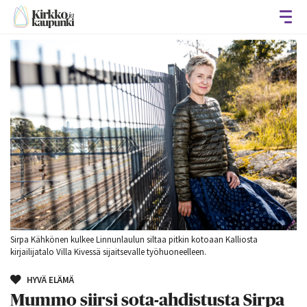
Avaa
Sirpa Kähkönen kulkee Linnunlaulun siltaa pitkin kotoaan Kalliosta
kirjailijatalo Villa Kivessä sijaitsevalle työhuoneelleen.
HYVÄ ELÄMÄ
Mummo siirsi sota-ahdistusta Sirpa