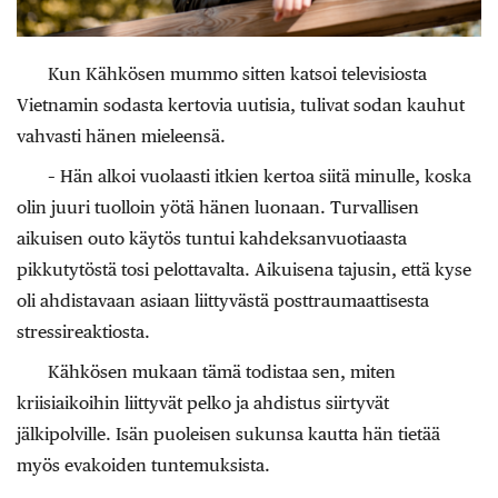
Kun Kähkösen mummo sitten katsoi televisiosta
Vietnamin sodasta kertovia uutisia, tulivat sodan kauhut
vahvasti hänen mieleensä.
– Hän alkoi vuolaasti itkien kertoa siitä minulle, koska
olin juuri tuolloin yötä hänen luonaan. Turvallisen
aikuisen outo käytös tuntui kahdeksanvuotiaasta
pikkutytöstä tosi pelottavalta. Aikuisena tajusin, että kyse
oli ahdistavaan asiaan liittyvästä posttraumaattisesta
stressireaktiosta.
Kähkösen mukaan tämä todistaa sen, miten
kriisiaikoihin liittyvät pelko ja ahdistus siirtyvät
jälkipolville. Isän puoleisen sukunsa kautta hän tietää
myös evakoiden tuntemuksista.