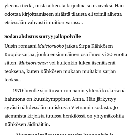
yleensä tiedä, mistä aiheesta kirjoittaa seuraavaksi. Hän
odottaa kirjoittamiseen sisäistä tilausta eli toimii aihetta
etsiessään vahvasti intuition varassa.
Sodan ahdistus siirtyy jälkipolville
Uusin romaani
Muistoruoho
jatkaa Sirpa Kähkösen
Kuopio-sarjaa, jonka ensimmäinen osa ilmestyi 20 vuotta
sitten.
Muistoruohoa
voi kuitenkin lukea itsenäisenä
teoksena, kuten Kähkösen mukaan muitakin sarjan
teoksia.
1970-luvulle sijoittuvan romaanin yhtenä keskeisenä
hahmona on kuusikymppinen Anna. Hän järkyttyy
syvästi nähdessään uutiskuvia Vietnamin sodasta. Jo
aiemmista kirjoista tutussa henkilössä on yhtymäkohtia
Kähkösen äidinäitiin.