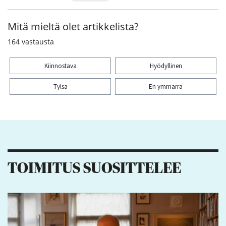
Mitä mieltä olet artikkelista?
164
vastausta
Kiinnostava
Hyödyllinen
Tylsä
En ymmärrä
Kiitos palautteesta! Jaa artikkeli:
10
2
6
6
TOIMITUS SUOSITTELEE