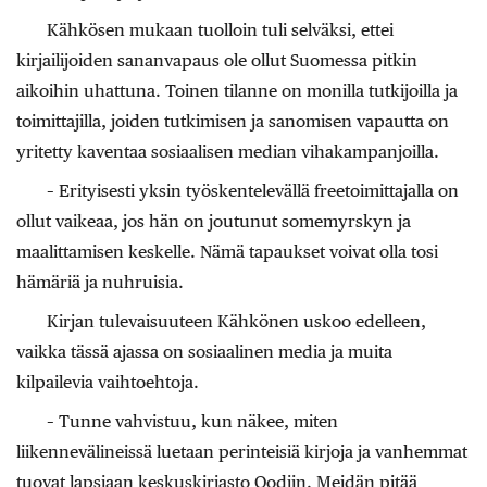
Kähkösen mukaan tuolloin tuli selväksi, ettei
kirjailijoiden sananvapaus ole ollut Suomessa pitkin
aikoihin uhattuna. Toinen tilanne on monilla tutkijoilla ja
toimittajilla, joiden tutkimisen ja sanomisen vapautta on
yritetty kaventaa sosiaalisen median vihakampanjoilla.
– Erityisesti yksin työskentelevällä freetoimittajalla on
ollut vaikeaa, jos hän on joutunut somemyrskyn ja
maalittamisen keskelle. Nämä tapaukset voivat olla tosi
hämäriä ja nuhruisia.
Kirjan tulevaisuuteen Kähkönen uskoo edelleen,
vaikka tässä ajassa on sosiaalinen media ja muita
kilpailevia vaihtoehtoja.
– Tunne vahvistuu, kun näkee, miten
liikennevälineissä luetaan perinteisiä kirjoja ja vanhemmat
tuovat lapsiaan keskuskirjasto Oodiin. Meidän pitää