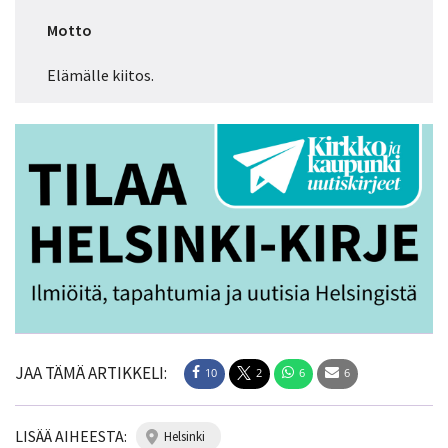
Motto
Elämälle kiitos.
JAA TÄMÄ ARTIKKELI:
10
2
6
6
LISÄÄ AIHEESTA:
helsinki