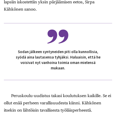
lapsiin iskostettiin yksin pärjäämisen eetos, Sirpa
Kähkönen sanoo.
Sodan jälkeen syntyneiden piti olla kunnollisia,
syödä aina lautasensa tyhjäksi. Haluaisin, että he
voisivat nyt vanhoina toimia oman mielensä
mukaan.
Peruskoulu-uudistus takasi koulutuksen kaikille. Se ei
ollut enää perheen varallisuudesta kiinni. Kähkönen
itsekin on lähtöisin tavallisesta työläisperheestä.