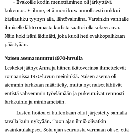
– Evakoille kodin menettäminen oli järkyttävä
kokemus. Ei ihme, että moni kuvaannollisesti nukkui
käsilaukku tyynyn alla, lähtövalmiina. Varsinkin vanhalle
ihmiselle lähtö omasta kodista saattoi olla sokeeraava.
Näin koki isäni äidinäiti, joka kuoli heti evakkopaikkaan
päästyään.
Naisen asema muuttui 1970-luvulla
Leskeksi jäänyt Anna ja hänen ikätoverinsa ihmettelevät
romaanissa 1970-luvun meininkiä. Naisen asema oli
aiemmin tarkkaan määritelty, mutta nyt naiset lähtivät
entistä vahvemmin työelämään ja pukeutuivat rennosti
farkkuihin ja minihameisiin.
– Lasten hoitoa ei kuitenkaan ollut järjestetty samalla
tavalla kuin nykyään. Tuon ajan ilmiö olivatkin
avainkaulalapset. Sota-ajan seurausta varmaan oli se, että