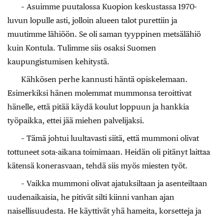
– Asuimme puutalossa Kuopion keskustassa 1970-
luvun lopulle asti, jolloin alueen talot purettiin ja
muutimme lähiöön. Se oli saman tyyppinen metsälähiö
kuin Kontula. Tulimme siis osaksi Suomen
kaupungistumisen kehitystä.
Kähkösen perhe kannusti häntä opiskelemaan.
Esimerkiksi hänen molemmat mummonsa teroittivat
hänelle, että pitää käydä koulut loppuun ja hankkia
työpaikka, ettei jää miehen palvelijaksi.
– Tämä johtui luultavasti siitä, että mummoni olivat
tottuneet sota-aikana toimimaan. Heidän oli pitänyt laittaa
kätensä konerasvaan, tehdä siis myös miesten työt.
– Vaikka mummoni olivat ajatuksiltaan ja asenteiltaan
uudenaikaisia, he pitivät silti kiinni vanhan ajan
naisellisuudesta. He käyttivät yhä hameita, korsetteja ja