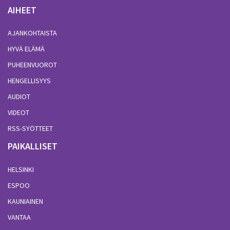
AIHEET
AJANKOHTAISTA
HYVÄ ELÄMÄ
PUHEENVUOROT
HENGELLISYYS
AUDIOT
VIDEOT
RSS-SYÖTTEET
PAIKALLISET
HELSINKI
ESPOO
KAUNIAINEN
VANTAA