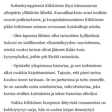
Kolmekymppisenä Kähkönen löysi kiinnostavan
aihepiirin yllättävän läheltä. Kansallisarkisto avasi tuolloin
suuret poliisiarkistot, ja kuopiolaistaustainen Kähkönen
pääsi tutkimaan omassa suvussaan kuiskailtuja asioita.
– Olen lapsesta lähtien ollut tarinoiden kyllästämä.
Sukuni on sisällissodan vihamielisyyden vaurioittama,
minkä vuoksi tarinat olivat jääneet ikään kuin
kysymyksiksi, joihin piti löytää vastauksia.
– Opiskelin yliopistossa historiaa, ja sen tutkiminen
alkoi ruokkia kirjoittamistani. Tajusin, että pieni tarina
kuuluu isoon tarinaan. Se on jaettavissa ja tuttu monelle.
Se on samalla uutta sotahistoriaa, mikrohistoriaa, joka
kertoo siviilien kohtaloista ja tekee historian eläväksi.
Vaikka Kähkösen Kuopioon liittyvistä romaaneista on
kehkeytynyt sarja, hän ei uuden kirjan ilmestyttyä