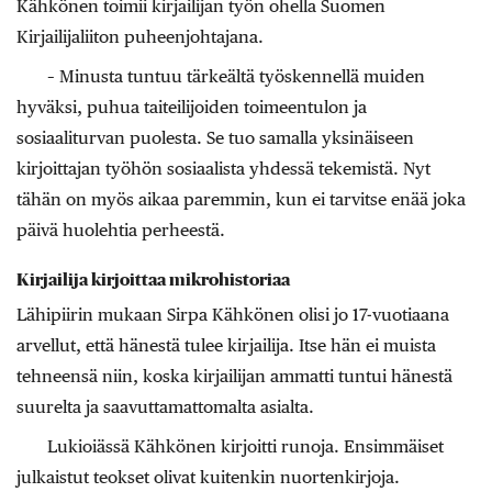
Kähkönen toimii kirjailijan työn ohella Suomen
Kirjailijaliiton puheenjohtajana.
– Minusta tuntuu tärkeältä työskennellä muiden
hyväksi, puhua taiteilijoiden toimeentulon ja
sosiaaliturvan puolesta. Se tuo samalla yksinäiseen
kirjoittajan työhön sosiaalista yhdessä tekemistä. Nyt
tähän on myös aikaa paremmin, kun ei tarvitse enää joka
päivä huolehtia perheestä.
Kirjailija kirjoittaa mikrohistoriaa
Lähipiirin mukaan Sirpa Kähkönen olisi jo 17-vuotiaana
arvellut, että hänestä tulee kirjailija. Itse hän ei muista
tehneensä niin, koska kirjailijan ammatti tuntui hänestä
suurelta ja saavuttamattomalta ­asialta.
Lukioiässä Kähkönen kirjoitti runoja. Ensimmäiset
julkaistut teokset olivat kuitenkin nuortenkirjoja.