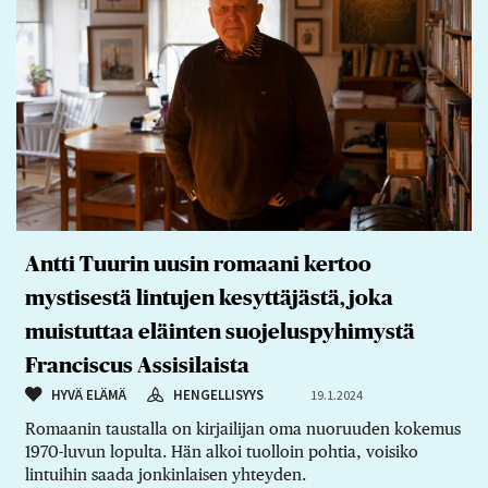
Antti Tuurin uusin romaani kertoo
mystisestä lintujen kesyttäjästä, joka
muistuttaa eläinten suojeluspyhimystä
Franciscus Assisilaista
HYVÄ ELÄMÄ
HENGELLISYYS
19.1.2024
Romaanin taustalla on kirjailijan oma nuoruuden kokemus
1970-luvun lopulta. Hän alkoi tuolloin pohtia, voisiko
lintuihin saada jonkinlaisen yhteyden.