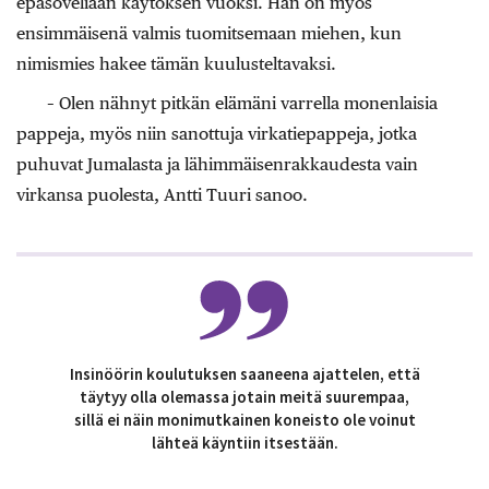
epäsoveliaan käytöksen vuoksi. Hän on myös
ensimmäisenä valmis tuomitsemaan miehen, kun
nimismies hakee tämän kuulusteltavaksi.
– Olen nähnyt pitkän elämäni varrella monenlaisia
pappeja, myös niin sanottuja virkatiepappeja, jotka
puhuvat Jumalasta ja lähimmäisenrakkaudesta vain
virkansa puolesta, Antti Tuuri sanoo.
Insinöörin koulutuksen saaneena ajattelen, että
täytyy olla olemassa jotain meitä suurempaa,
sillä ei näin monimutkainen koneisto ole voinut
lähteä käyntiin itsestään.