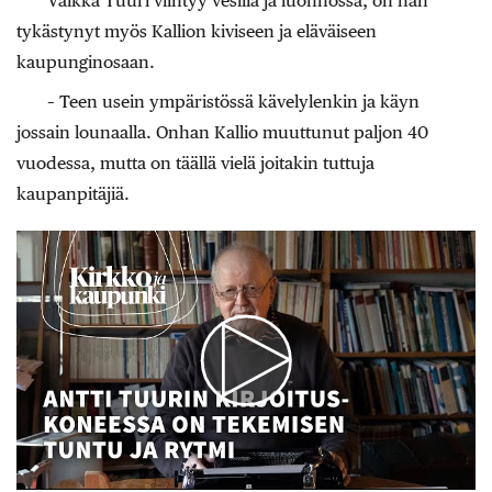
Vaikka Tuuri viihtyy vesillä ja luonnossa, on hän
tykästynyt myös Kallion kiviseen ja eläväiseen
kaupunginosaan.
– Teen usein ympäristössä kävelylenkin ja käyn
jossain lounaalla. Onhan Kallio muuttunut paljon 40
vuodessa, mutta on täällä vielä joitakin tuttuja
kaupanpitäjiä.