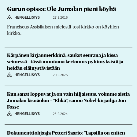
Gurun opissa: Ole Jumalan pieni köyhä
HENGELLISYYS
27.9.2016
Franciscus Assisilaisen mielestä tosi kirkko on köyhien
kirkko.
Kärpänen kirjanmerkkinä, saukot seurana ja kissa
seimessä – tässä muutama kertomus pyhimyksistä ja
heidän eläinystävistään
HENGELLISYYS
2.10.2025
Kun sanat loppuvat ja on vain hiljaisuus, voimme aistia
Jumalan läsnäolon – ”Ehkä”, sanoo Nobel-kirjailija Jon
Fosse
HENGELLISYYS
23.9.2024
Dokumenttiohjaaja Petteri Saario: ”Lapsilla on eniten