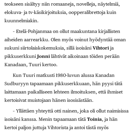
teokseen sisältyy niin romaaneja, novelleja, näytelmiä,
elokuva- ja tv-käsikirjoituksia, oopperalibrettoja kuin
kuunnelmiakin.
– Etelä-Pohjanmaa on ollut maakuntana kirjallisten
aiheiden aarrearkku. Olen myös voinut hyödyntää oman
sukuni siirtolaiskokemuksia, sillä isoisäni
Vihtori
ja
pikkuserkkuni
Jonni
lähtivät aikoinaan töiden perään
Kanadaan, Tuuri kertoo.
Kun Tuuri matkusti 1980-luvun alussa Kanadan
Sudburyyn tapaamaan pikkuserkkuaan, hän pyysi tätä
laittamaan paikalliseen lehteen ilmoituksen, että ihmiset
kertoisivat muistojaan hänen isosisästään.
– Yllättäen yhteyttä otti nainen, joka oli ollut naimisissa
isoisäni kanssa. Menin tapaamaan tätä
Toinia
, ja hän
kertoi paljon juttuja Vihtorista ja antoi tästä myös