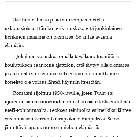
Itse hän ei halua pitää suurempaa meteliä
uskonasioista. Hän kuitenkin uskoo, että jonkinlainen
henkinen maailma on olemassa. Se antaa avaimia
elämään.
– Jokainen voi uskoa omalla tavallaan. Insinöörin
koulutuksen saaneena ajattelen, että täytyy olla olemassa
jotain meitä suurempaa, sillä ei näin monimutkainen
koneisto ole voinut lähteä käyntiin itsestään.
Romaani sijoittuu 1950-luvulle, joten Tuuri sai
ujutettua siihen nuoruuden muistikuviaan kotiseudultaan
Etelä-Pohjanmaalta. Teoksen teinipoika esimerkiksi lähtee
ensimmäisen kerran tanssipaikalle Vimpelissä. Se on
jännittävä tapaus nuoren miehen elämässä.