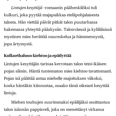
Lintujen kesyttäjä
-romaanin päähenkilöksi tuli
kulkuri, joka pyytää majapaikkaa eteläpohjalaisesta
talosta. Hän viettää päivät pitkät talon puutarhassa
hakemassa yhteyttä pääskysiin. Talonväessä ja kyläläisissä
mystinen mies herättää naureskelua ja hämmennystä,
jopa ärtymystä.
Kulkurihahmo kiehtoo ja epäilyttää
Lintujen kesyttäjän tarinaa kerrotaan talon teini-ikäisen
pojan silmin. Häntä tuntematon mies kiehtoo tavattomasti.
Pojan isä päättää antaa miehelle majoituksen viikoksi,
koska häntäkin kiinnostaa, osaako tämä oikeasti kesyttää
lintuja.
Miehen touhujen suurimmaksi epäilijäksi osoittautuu
talon isännän pappisveli, joka on menettänyt virkansa