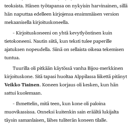
teoksista. Hänen työtapansa on nykyisin harvinainen, sillä
hän naputtaa edelleen kirjojensa ensimmäisen version
mekaanisella kirjoituskoneella.
– Kirjoituskoneeni on yhtä kevytlyöntinen kuin
tietokoneeni. Nautin siitä, kun teksti tulee paperille
ajatuksen nopeudella. Siinä on sellaista oikeaa tekemisen
tuntua.
Tuurilla oli pitkään käytössä vanha Bijou-merkkinen
kirjoituskone. Sitä tapasi huoltaa Alppilassa liikettä pitänyt
Veikko Tiainen
. Koneen korjaus oli kesken, kun hän
sattui kuolemaan.
– Ihmettelin, mitä teen, kun kone oli paloina
muovikassissa. Onneksi kuitenkin sain eräältä lukijalta
täysin samanlaisen, lähes tuliterän koneen tilalle.