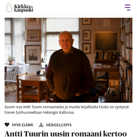
Avaa
Suurin osa Antti Tuurin romaaneista ja muista kirjallisista töistä on syntynyt
hänen työhuoneellaan Helsingin Kalliossa.
HYVÄ ELÄMÄ
HENGELLISYYS
Antti Tuurin uusin romaani kertoo