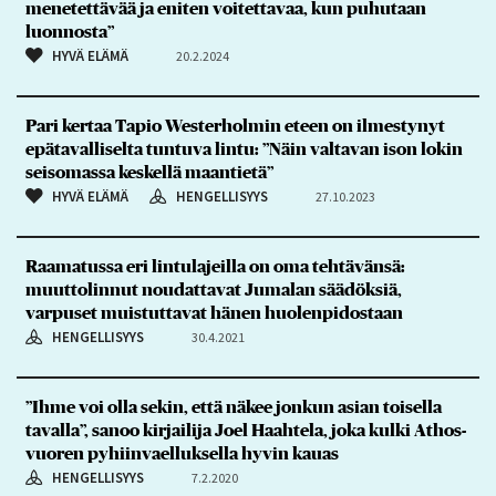
menetettävää ja eniten voitettavaa, kun puhutaan
luonnosta”
HYVÄ ELÄMÄ
20.2.2024
Pari kertaa Tapio Westerholmin eteen on ilmestynyt
epätavalliselta tuntuva lintu: ”Näin valtavan ison lokin
seisomassa keskellä maantietä”
HYVÄ ELÄMÄ
HENGELLISYYS
27.10.2023
Raamatussa eri lintulajeilla on oma tehtävänsä:
muuttolinnut noudattavat Jumalan säädöksiä,
varpuset muistuttavat hänen huolenpidostaan
HENGELLISYYS
30.4.2021
”Ihme voi olla sekin, että näkee jonkun asian toisella
tavalla”, sanoo kirjailija Joel Haahtela, joka kulki Athos-
vuoren pyhiinvaelluksella hyvin kauas
HENGELLISYYS
7.2.2020