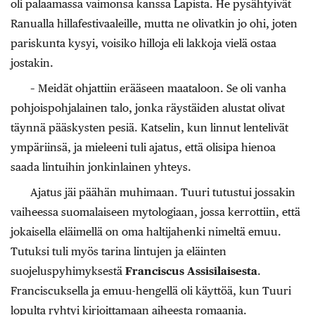
oli palaamassa vaimonsa kanssa Lapista. He pysähtyivät
Ranualla hillafestivaaleille, mutta ne olivatkin jo ohi, joten
pariskunta kysyi, voisiko hilloja eli lakkoja vielä ostaa
jostakin.
– Meidät ohjattiin erääseen maataloon. Se oli vanha
pohjoispohjalainen talo, jonka räystäiden alustat olivat
täynnä pääskysten pesiä. Katselin, kun linnut lentelivät
ympäriinsä, ja mieleeni tuli ajatus, että olisipa hienoa
saada lintuihin jonkinlainen yhteys.
Ajatus jäi päähän muhimaan. Tuuri tutustui jossakin
vaiheessa suomalaiseen mytologiaan, jossa kerrottiin, että
jokaisella eläimellä on oma haltijahenki nimeltä emuu.
Tutuksi tuli myös tarina lintujen ja eläinten
suojeluspyhimyksestä
Franciscus Assisilaisesta
.
Franciscuksella ja emuu-hengellä oli käyttöä, kun Tuuri
lopulta ryhtyi kirjoittamaan aiheesta romaania.