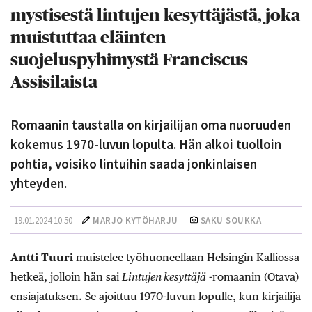
mystisestä lintujen kesyttäjästä, joka
muistuttaa eläinten
suojeluspyhimystä Franciscus
Assisilaista
Romaanin taustalla on kirjailijan oma nuoruuden
kokemus 1970-luvun lopulta. Hän alkoi tuolloin
pohtia, voisiko lintuihin saada jonkinlaisen
yhteyden.
19.01.2024 10:50
MARJO KYTÖHARJU
SAKU SOUKKA
Antti Tuuri
muistelee työhuoneellaan Helsingin Kalliossa
hetkeä, jolloin hän sai
Lintujen kesyttäjä
-romaanin (Otava)
ensiajatuksen. Se ajoittuu 1970-luvun lopulle, kun kirjailija