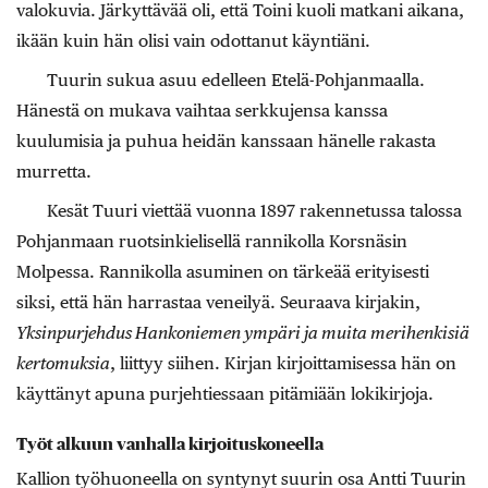
valokuvia. Järkyttävää oli, että Toini kuoli matkani aikana,
ikään kuin hän olisi vain odottanut käyntiäni.
Tuurin sukua asuu edelleen Etelä-Pohjanmaalla.
Hänestä on mukava vaihtaa serkkujensa kanssa
kuulumisia ja puhua heidän kanssaan hänelle rakasta
murretta.
Kesät Tuuri viettää vuonna 1897 rakennetussa talossa
Pohjanmaan ruotsinkielisellä rannikolla Korsnäsin
Molpessa. Rannikolla asuminen on tärkeää erityisesti
siksi, että hän harrastaa veneilyä. Seuraava kirjakin,
Yksinpurjehdus Hankoniemen ympäri ja muita merihenkisiä
kertomuksia
, liittyy siihen. Kirjan kirjoittamisessa hän on
käyttänyt apuna purjehtiessaan pitämiään lokikirjoja.
Työt alkuun vanhalla kirjoituskoneella
Kallion työhuoneella on syntynyt suurin osa Antti Tuurin