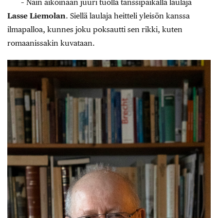
– Näin aikoinaan juuri tuolla tanssipaikalla laulaja
Lasse
Liemolan
. Siellä laulaja heitteli yleisön kanssa
ilmapalloa, kunnes joku poksautti sen rikki, kuten
romaanissakin kuvataan.