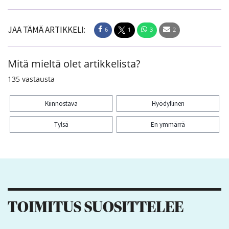
JAA TÄMÄ ARTIKKELI:
6
1
3
2
Mitä mieltä olet artikkelista?
135
vastausta
Kiinnostava
Hyödyllinen
Tylsä
En ymmärrä
Kiitos palautteesta! Jaa artikkeli:
6
1
3
2
TOIMITUS SUOSITTELEE