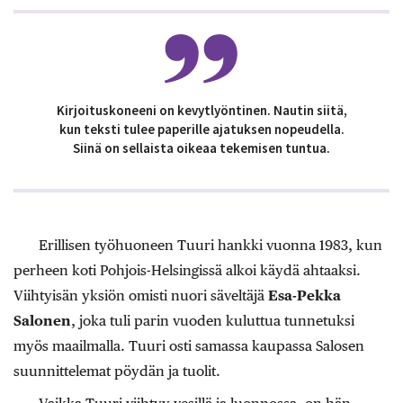
Kirjoituskoneeni on kevytlyöntinen. Nautin siitä,
kun teksti tulee paperille ajatuksen nopeudella.
Siinä on sellaista oikeaa tekemisen tuntua.
Erillisen työhuoneen Tuuri hankki vuonna 1983, kun
perheen koti Pohjois-Helsingissä alkoi käydä ahtaaksi.
Viihtyisän yksiön omisti nuori säveltäjä
Esa-Pekka
Salonen
, joka tuli parin vuoden kuluttua tunnetuksi
myös maailmalla. Tuuri osti samassa kaupassa Salosen
suunnittelemat pöydän ja tuolit.