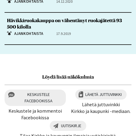
AJANKOHTAISTA
14.12.2020
Hävikkiruokakauppa on vähentänyt ruokajätettä 93
500 kilolla
AJANKOHTAISTA
17.9.2019
Löydä lisää näkökulmia
KESKUSTELE
LÄHETÄ JUTTUVINKKI
FACEBOOKISSA
Lähetä juttuvinkki
Keskustele ja kommentoi
Kirkko ja kaupunki -mediaan.
Facebookissa
UUTISKIRJE
Tilaa Kirkko ja kaupungin ilmaisia uutiskirjeitä.