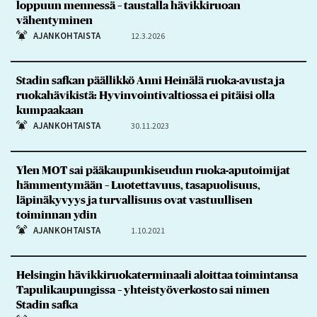
loppuun mennessä – taustalla hävikkiruoan
vähentyminen
AJANKOHTAISTA
12.3.2026
Stadin safkan päällikkö Anni Heinälä ruoka-avusta ja
ruokahävikistä: Hyvinvointivaltiossa ei pitäisi olla
kumpaakaan
AJANKOHTAISTA
30.11.2023
Ylen MOT sai pääkaupunkiseudun ruoka-aputoimijat
hämmentymään – Luotettavuus, tasapuolisuus,
läpinäkyvyys ja turvallisuus ovat vastuullisen
toiminnan ydin
AJANKOHTAISTA
1.10.2021
Helsingin hävikkiruokaterminaali aloittaa toimintansa
Tapulikaupungissa – yhteistyöverkosto sai nimen
Stadin safka