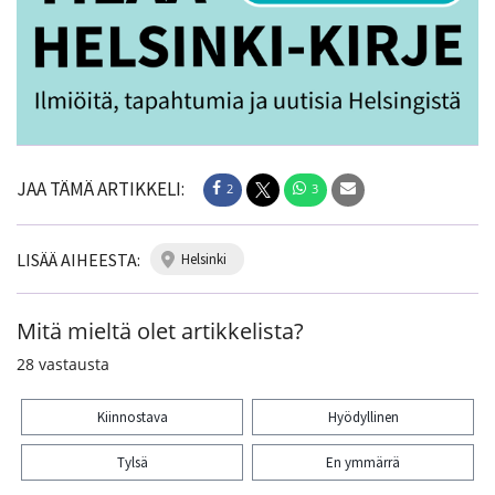
JAA TÄMÄ ARTIKKELI:
2
3
LISÄÄ AIHEESTA:
helsinki
Mitä mieltä olet artikkelista?
28
vastausta
Kiinnostava
Hyödyllinen
Tylsä
En ymmärrä