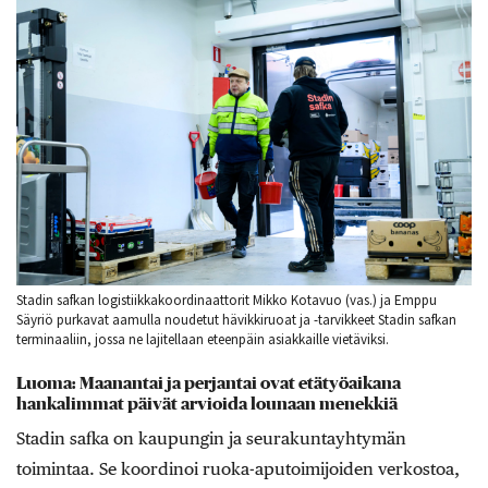
Stadin safkan logistiikkakoordinaattorit Mikko Kotavuo (vas.) ja Emppu
Säyriö purkavat aamulla noudetut hävikkiruoat ja -tarvikkeet Stadin safkan
terminaaliin, jossa ne lajitellaan eteenpäin asiakkaille vietäviksi.
Luoma: Maanantai ja perjantai ovat etätyöaikana
hankalimmat päivät arvioida lounaan menekkiä
Stadin safka on kaupungin ja seurakuntayhtymän
toimintaa. Se koordinoi ruoka-aputoimijoiden verkostoa,