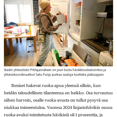
Stadin yhteisötalo Pihlajamäkeen on juuri tuotu hävikkiruokatoimitus ja
yhteisökoordinaattori Satu Punju purkaa saatuja tuotteita jääkaappiin.
Ihmiset hakevat ruoka-apua yleensä silloin, kun
heidän taloudellinen tilanteensa on heikko. Osa turvautuu
siihen harvoin, osalle ruoka-avusta on tullut pysyvä osa
niukkaa toimeentuloa. Vuonna 2024 linjastohävikin osuus
ruoka-avuksi toimitetusta hävikistä oli 1 prosenttia, ja