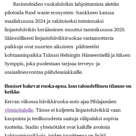
Ravintoloiden ruokahävikin lahjoittamista alettiin
pilotoida Food waste ecosystem -hankkeen kanssa
maaliskuussa 2024 ja vakituiseksi toiminnaksi
linjastohävikin kerääminen muuttui tammikuussa 2025.
Säännöllisesti linjastohävikkiruokaa vastaanottavia
paikkoja ovat nuorten aikuisten päihteetön
kohtaamispaikka Tsänssi Helsingin Hämeentiellä ja Itiksen
Symppis, joka puolestaan tarjoaa terveys- ja
sosiaalineuvontaa päihdeasiakkaille.
Ihmiset hakevat ruoka-apua, kun taloudellinen tilanne on
heikko
Kerran viikossa hävikkiruoka-auto ajaa Pihlajamäen
yhteisötalolle
. Tänne ei kuljeteta linjastohävikkiä vaan
kaupoista ja teollisuudesta saatuja välipalaksi sopivia
tuotteita. Stadin yhteisötalot ovat kaikille avoimia
kohtaamispaikkoja, joiden tavoitteena on lisätä