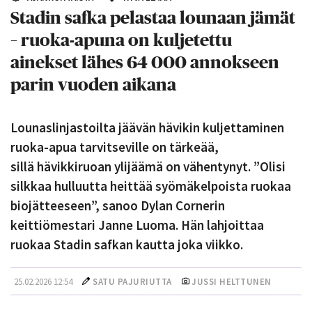
Stadin safka pelastaa lounaan jämät
– ruoka-apuna on kuljetettu
ainekset lähes 64 000 annokseen
parin vuoden aikana
Lounaslinjastoilta jäävän hävikin kuljettaminen
ruoka-apua tarvitseville on tärkeää,
sillä hävikkiruoan ylijäämä on vähentynyt. ”Olisi
silkkaa hulluutta heittää syömäkelpoista ruokaa
biojätteeseen”, sanoo Dylan Cornerin
keittiömestari Janne Luoma. Hän lahjoittaa
ruokaa Stadin safkan kautta joka viikko.
25.02.2026 12:54
SATU PAJURIUTTA
JUSSI HELTTUNEN