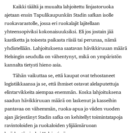
Kaikki täältä ja muualta lahjoitettu linjastoruoka
ajetaan ensin Tapulikaupunkiin Stadin safkan isolle
ruokavarastolle, jossa eri ruokalajit lajitellaan
yhteensopiviksi kokonaisuuksiksi. Eli jos jostain jää
kastiketta ja toisesta paikasta riisiä tai perunaa, nämä
yhdistellään. Lahjoituksena saatavan hävikkiruuan määrä
Helsingin seudulla on vähentynyt, mikä on ympäristön
kannalta tietysti hieno asia.
Tähän vaikuttaa se, että kaupat ovat tehostaneet
logistiikkaansa ja se, että ihmiset ostavat alelaputettuja
elintarvikkeita aiempaa enemmän. Koska lahjoituksena
saadun hävikkiruuan määrä on laskenut ja kasseihin
pantavaa on vähemmän, ruoka-apua jo viiden vuoden
ajan järjestänyt Stadin safka on kehitellyt toimintatapoja
ravintoloiden ja ruokaloiden ylijäämäruoan