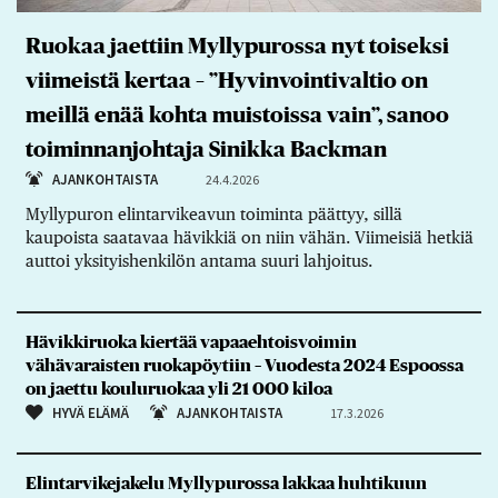
Ruokaa jaettiin Myllypurossa nyt toiseksi
viimeistä kertaa – ”Hyvinvointivaltio on
meillä enää kohta muistoissa vain”, sanoo
toiminnanjohtaja Sinikka Backman
AJANKOHTAISTA
24.4.2026
Myllypuron elintarvikeavun toiminta päättyy, sillä
kaupoista saatavaa hävikkiä on niin vähän. Viimeisiä hetkiä
auttoi yksityishenkilön antama suuri lahjoitus.
Hävikkiruoka kiertää vapaaehtoisvoimin
vähävaraisten ruokapöytiin – Vuodesta 2024 Espoossa
on jaettu kouluruokaa yli 21 000 kiloa
HYVÄ ELÄMÄ
AJANKOHTAISTA
17.3.2026
Elintarvikejakelu Myllypurossa lakkaa huhtikuun