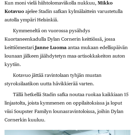
Kun moni vielä hiihtolomaviikolla nukkuu,
Mikko
Kotavuo
ajelee Stadin safkan kylmälaittein varustetulla
autolla ympäri Helsinkiä.
Kymmeneltä on vuorossa pysähdys
Kuortaneenkadulla Dylan Cornerin keittiössä, jossa
keittiömestari
Janne Luoma
antaa mukaan edellispäivän
lounaan jälkeen jäähdytetyn maa-artisokkakeiton auton
kyytiin.
Kotavuo jättää ravintolaan tyhjän mustan
styroksilaatikon uutta hävikkierää varten.
Tällä hetkellä Stadin safka noutaa ruokaa kaikkiaan 15
linjastolta, joista kymmenen on oppilaitoksissa ja loput
viisi Soupster Familyn lounasravintoloissa, joihin Dylan
Cornerkin kuuluu.