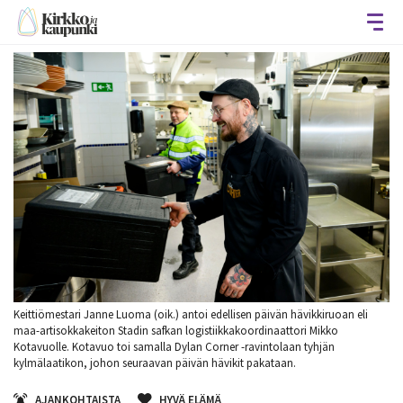
Avaa
Keittiömestari Janne Luoma (oik.) antoi edellisen päivän hävikkiruoan eli
maa-artisokkakeiton Stadin safkan logistiikkakoordinaattori Mikko
Kotavuolle. Kotavuo toi samalla Dylan Corner -ravintolaan tyhjän
kylmälaatikon, johon seuraavan päivän hävikit pakataan.
AJANKOHTAISTA
HYVÄ ELÄMÄ