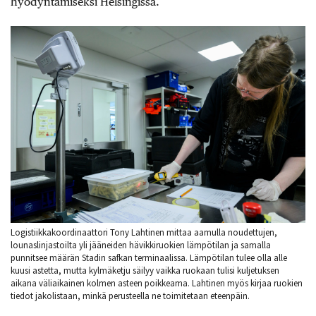
hyödyntämiseksi Helsingissä.
Logistiikkakoordinaattori Tony Lahtinen mittaa aamulla noudettujen,
lounaslinjastoilta yli jääneiden hävikkiruokien lämpötilan ja samalla
punnitsee määrän Stadin safkan terminaalissa. Lämpötilan tulee olla alle
kuusi astetta, mutta kylmäketju säilyy vaikka ruokaan tulisi kuljetuksen
aikana väliaikainen kolmen asteen poikkeama. Lahtinen myös kirjaa ruokien
tiedot jakolistaan, minkä perusteella ne toimitetaan eteenpäin.