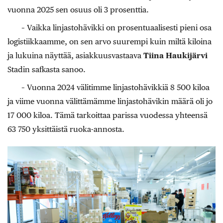
vuonna 2025 sen osuus oli 3 prosenttia.
– Vaikka linjastohävikki on prosentuaalisesti pieni osa
logistiikkaamme, on sen arvo suurempi kuin miltä kiloina
ja lukuina näyttää, asiakkuusvastaava
Tiina Haukijärvi
Stadin safkasta sanoo.
– Vuonna 2024 välitimme linjastohävikkiä 8 500 kiloa
ja viime vuonna välittämämme linjastohävikin määrä oli jo
17 000 kiloa. Tämä tarkoittaa parissa vuodessa yhteensä
63 750 yksittäistä ruoka-annosta.