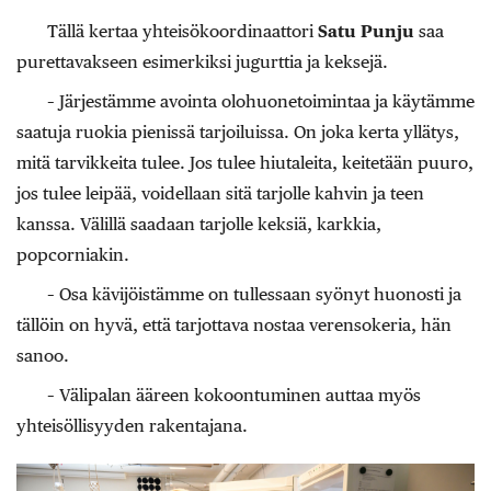
Tällä kertaa yhteisökoordinaattori
Satu Punju
saa
purettavakseen esimerkiksi jugurttia ja keksejä.
– Järjestämme avointa olohuonetoimintaa ja käytämme
saatuja ruokia pienissä tarjoiluissa. On joka kerta yllätys,
mitä tarvikkeita tulee. Jos tulee hiutaleita, keitetään puuro,
jos tulee leipää, voidellaan sitä tarjolle kahvin ja teen
kanssa. Välillä saadaan tarjolle keksiä, karkkia,
popcorniakin.
– Osa kävijöistämme on tullessaan syönyt huonosti ja
tällöin on hyvä, että tarjottava nostaa verensokeria, hän
sanoo.
– Välipalan ääreen kokoontuminen auttaa myös
yhteisöllisyyden rakentajana.