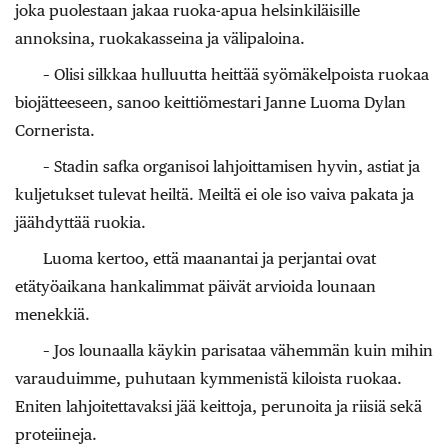
joka puolestaan jakaa ruoka-apua helsinkiläisille
annoksina, ruokakasseina ja välipaloina.
– Olisi silkkaa hulluutta heittää syömäkelpoista ruokaa
biojätteeseen, sanoo keittiömestari Janne Luoma Dylan
Cornerista.
– Stadin safka organisoi lahjoittamisen hyvin, astiat ja
kuljetukset tulevat heiltä. Meiltä ei ole iso vaiva pakata ja
jäähdyttää ruokia.
Luoma kertoo, että maanantai ja perjantai ovat
etätyöaikana hankalimmat päivät arvioida lounaan
menekkiä.
– Jos lounaalla käykin parisataa vähemmän kuin mihin
varauduimme, puhutaan kymmenistä kiloista ruokaa.
Eniten lahjoitettavaksi jää keittoja, perunoita ja riisiä sekä
proteiineja.