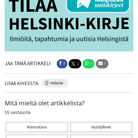
JAA TÄMÄ ARTIKKELI:
3
2
1
1
LISÄÄ AIHEESTA:
helsinki
Mitä mieltä olet artikkelista?
55
vastausta
Kiinnostava
Hyödyllinen