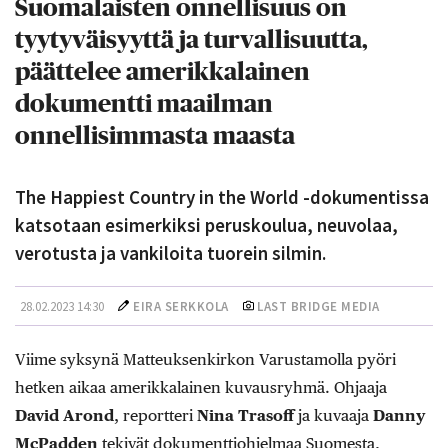
Suomalaisten onnellisuus on
tyytyväisyyttä ja turvallisuutta,
päättelee amerikkalainen
dokumentti maailman
onnellisimmasta maasta
The Happiest Country in the World -dokumentissa
katsotaan esimerkiksi peruskoulua, neuvolaa,
verotusta ja vankiloita tuorein silmin.
28.02.2023 14:30
EIRA SERKKOLA
LAST BRIDGE MEDIA
Viime syksynä Matteuksenkirkon Varustamolla pyöri
hetken aikaa amerikkalainen kuvausryhmä. Ohjaaja
David Arond
, reportteri
Nina Trasoff
ja kuvaaja
Danny
McPadden
tekivät dokumenttiohjelmaa Suomesta,