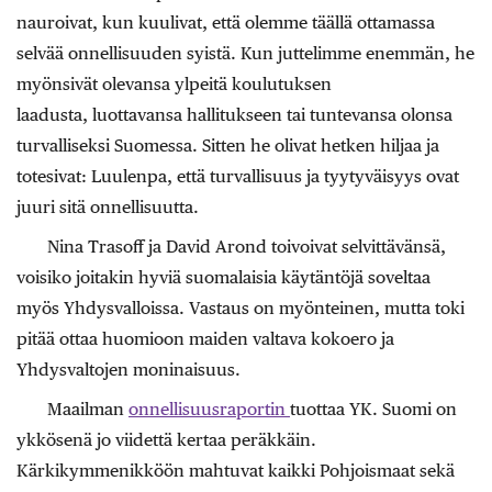
nauroivat, kun kuulivat, että olemme täällä ottamassa
selvää onnellisuuden syistä. Kun juttelimme enemmän, he
myönsivät olevansa ylpeitä koulutuksen
laadusta, luottavansa hallitukseen tai tuntevansa olonsa
turvalliseksi Suomessa. Sitten he olivat hetken hiljaa ja
totesivat: Luulenpa, että turvallisuus ja tyytyväisyys ovat
juuri sitä onnellisuutta.
Nina Trasoff ja David Arond toivoivat selvittävänsä,
voisiko joitakin hyviä suomalaisia käytäntöjä soveltaa
myös Yhdysvalloissa. Vastaus on myönteinen, mutta toki
pitää ottaa huo­mioon maiden valtava kokoero ja
Yhdysvaltojen moninaisuus.
Maailman
onnellisuusraportin
tuottaa YK. Suomi on
ykkösenä jo viidettä kertaa peräkkäin.
Kärkikymmenikköön mahtuvat kaikki Pohjoismaat sekä