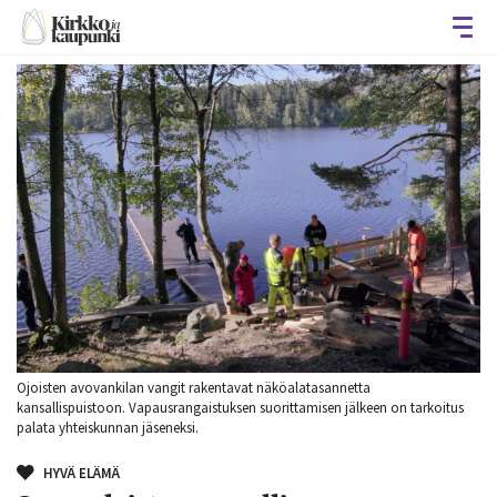
Avaa
Ojoisten avovankilan vangit rakentavat näköalatasannetta
kansallispuistoon. Vapausrangaistuksen suorittamisen jälkeen on tarkoitus
palata yhteiskunnan jäseneksi.
HYVÄ ELÄMÄ