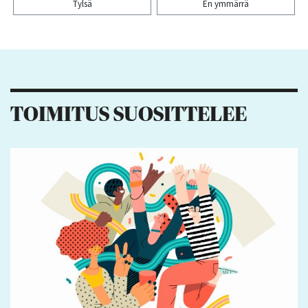
Tylsä
En ymmärrä
Kiitos palautteesta! Jaa artikkeli:
3
2
1
1
TOIMITUS SUOSITTELEE