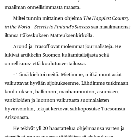
maailman onnellisimmasta maasta.
Miltei tunnin mittainen ohjelma
The Happiest Country
in the World – Secrets to Finland’s Success
saa maailmanensi-
iltansa Itäkeskuksen Matteuksenkirkolla.
Arond ja Trasoff ovat molemmat journalisteja. He
lukivat artikkelin Suomen kultamitalisijasta sekä
onnellisuus- että koulutusvertailussa.
– Tämä kiehtoi meitä. Mietimme, mitkä muut asiat
vaikuttavat hyvään sijoitukseenne. Lähdimme tutkimaan
koulutuksen, hallinnon, maahanmuuton, asumisen,
vankiloiden ja luonnon vaikutusta suomalaisten
hyvinvointiin, tekijät kertovat sähköpostitse Tucsonista
Arizonasta.
He tekivät yli 20 haastattelua ohjelmaansa varten ja
vierailivat muun muassa töölöläisessä alakoulussa,