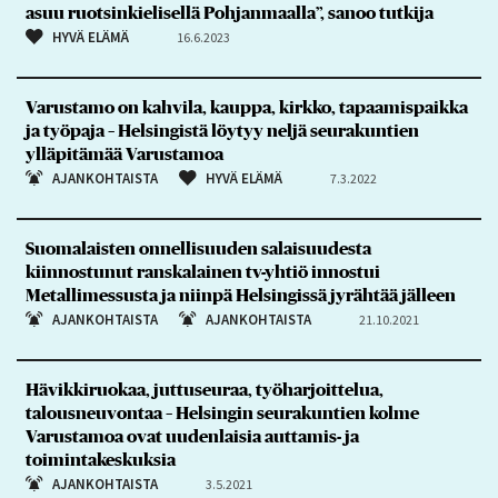
asuu ruotsinkielisellä Pohjanmaalla”, sanoo tutkija
HYVÄ ELÄMÄ
16.6.2023
Varustamo on kahvila, kauppa, kirkko, tapaamispaikka
ja työpaja – Helsingistä löytyy neljä seurakuntien
ylläpitämää Varustamoa
AJANKOHTAISTA
HYVÄ ELÄMÄ
7.3.2022
Suomalaisten onnellisuuden salaisuudesta
kiinnostunut ranskalainen tv-yhtiö innostui
Metallimessusta ja niinpä Helsingissä jyrähtää jälleen
AJANKOHTAISTA
AJANKOHTAISTA
21.10.2021
Hävikkiruokaa, juttuseuraa, työharjoittelua,
talousneuvontaa – Helsingin seurakuntien kolme
Varustamoa ovat uudenlaisia auttamis- ja
toimintakeskuksia
AJANKOHTAISTA
3.5.2021