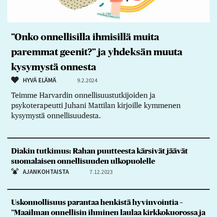
”Onko onnellisilla ihmisillä muita
paremmat geenit?” ja yhdeksän muuta
kysymystä onnesta
HYVÄ ELÄMÄ
9.2.2024
Teimme Harvardin onnellisuustutkijoiden ja
psykoterapeutti Juhani Mattilan kirjoille kymmenen
kysymystä onnellisuudesta.
Diakin tutkimus: Rahan puutteesta kärsivät jäävät
suomalaisen onnellisuuden ulkopuolelle
AJANKOHTAISTA
7.12.2023
Uskonnollisuus parantaa henkistä hyvinvointia –
”Maailman onnellisin ihminen laulaa kirkkokuorossa ja