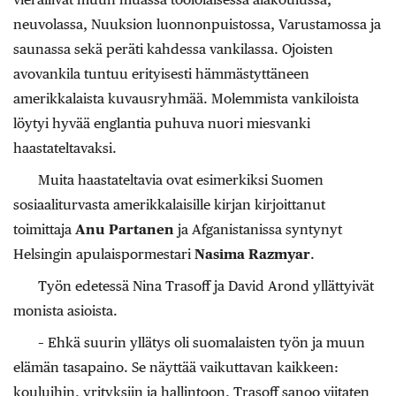
neuvolassa, Nuuksion luonnonpuistossa, Varustamossa ja
saunassa sekä peräti kahdessa vankilassa. Ojoisten
avovankila tuntuu erityisesti hämmästyttäneen
amerikkalaista kuvausryhmää. Molemmista vankiloista
löytyi hyvää englantia puhuva nuori miesvanki
haastateltavaksi.
Muita haastateltavia ovat esimerkiksi Suomen
sosiaaliturvasta amerikkalaisille kirjan kirjoittanut
toimittaja
Anu Partanen
ja Afganistanissa syntynyt
Helsingin apulaispormestari
Nasima Razmyar
.
Työn edetessä Nina Trasoff ja David Arond yllättyivät
monista asioista.
– Ehkä suurin yllätys oli suomalaisten työn ja muun
elämän tasapaino. Se näyttää vaikuttavan kaikkeen:
kouluihin, yrityksiin ja hallintoon, Trasoff sanoo viitaten