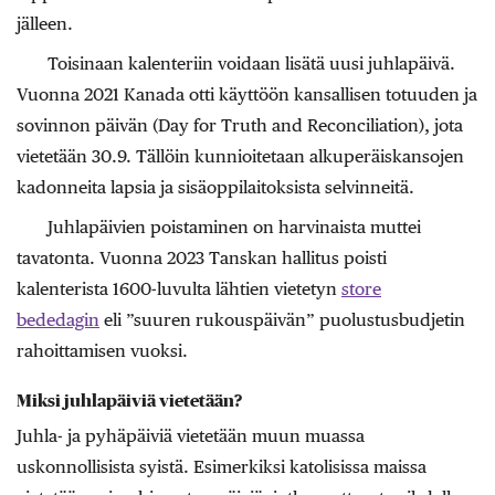
jälleen.
Toisinaan kalenteriin voidaan lisätä uusi juhlapäivä.
Vuonna 2021 Kanada otti käyttöön kansallisen totuuden ja
sovinnon päivän (Day for Truth and Reconciliation), jota
vietetään 30.9. Tällöin kunnioitetaan alkuperäiskansojen
kadonneita lapsia ja sisäoppilaitoksista selvinneitä.
Juhlapäivien poistaminen on harvinaista muttei
tavatonta. Vuonna 2023 Tanskan hallitus poisti
kalenterista 1600-luvulta lähtien vietetyn
store
bededagin
eli ”suuren rukouspäivän” puolustusbudjetin
rahoittamisen vuoksi.
Miksi juhlapäiviä vietetään?
Juhla- ja pyhäpäiviä vietetään muun muassa
uskonnollisista syistä. Esimerkiksi katolisissa maissa