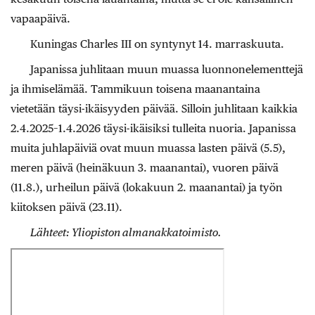
vapaapäivä.
Kuningas Charles III on syntynyt 14. marraskuuta.
Japanissa juhlitaan muun muassa luonnonelementtejä
ja ihmiselämää. Tammikuun toisena maanantaina
vietetään täysi-ikäisyyden päivää. Silloin juhlitaan kaikkia
2.4.2025–1.4.2026 täysi-ikäisiksi tulleita nuoria. Japanissa
muita juhlapäiviä ovat muun muassa lasten päivä (5.5),
meren päivä (heinäkuun 3. maanantai), vuoren päivä
(11.8.), urheilun päivä (lokakuun 2. maanantai) ja työn
kiitoksen päivä (23.11).
Lähteet: Yliopiston almanakkatoimisto.