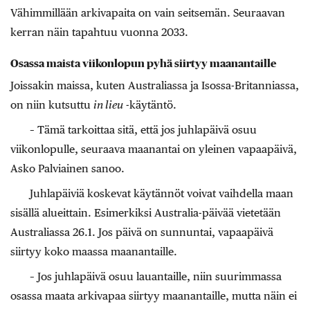
Vähimmillään arkivapaita on vain seitsemän. Seuraavan
kerran näin tapahtuu vuonna 2033.
Osassa maista viikonlopun pyhä siirtyy maanantaille
Joissakin maissa, kuten Australiassa ja Isossa-Britanniassa,
on niin kutsuttu
in lieu
-käytäntö.
– Tämä tarkoittaa sitä, että jos juhlapäivä osuu
viikonlopulle, seuraava maanantai on yleinen vapaapäivä,
Asko Palviainen sanoo.
Juhlapäiviä koskevat käytännöt voivat vaihdella maan
sisällä alueittain. Esimerkiksi Australia-päivää vietetään
Australiassa 26.1. Jos päivä on sunnuntai, vapaapäivä
siirtyy koko maassa maanantaille.
– Jos juhlapäivä osuu lauantaille, niin suurimmassa
osassa maata arkivapaa siirtyy maanantaille, mutta näin ei