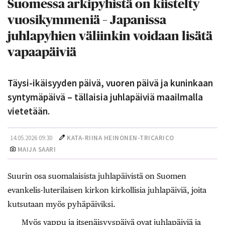
Suomessa arkipyhistä on kiistelty
vuosikymmeniä – Japanissa
juhlapyhien väliinkin voidaan lisätä
vapaapäiviä
Täysi-ikäisyyden päivä, vuoren päivä ja kuninkaan
syntymäpäivä – tällaisia juhlapäiviä maailmalla
vietetään.
14.05.2026 09:30
KATA-RIINA HEINONEN-TRICARICO
MAIJA SAARI
Suurin osa suomalaisista juhlapäivistä on Suomen
evankelis-luterilaisen kirkon kirkollisia juhlapäiviä, joita
kutsutaan myös pyhäpäiviksi.
Myös vappu ja itsenäisyyspäivä ovat juhlapäiviä ja