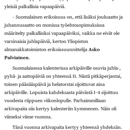
yleisiä palkallisia vapaapäiviä.
– Suomalainen erikoisuus on, että lisäksi jouluaatto ja
juhannusaatto on monissa työehtosopimuksissa
määritelty palkallisiksi vapaapäiviksi, vaikka ne eivät ole
varsinaisia juhlapäiviä, kertoo Yliopiston
almanakkatoimiston erikoissuunnittelija
Asko
Palviainen
.
Suomalaisessa kalenterissa arkipäiville osuvia juhla-,
pyhä- ja aattopäiviä on yhteensä 11. Niistä pitkäperjantai,
toinen pääsiäispäivä ja helatorstai sijoittuvat aina
arkipäiville. Lopuista kahdeksasta päivästä 1–4 sijoittuu
vuodesta riippuen viikonlopulle. Parhaimmillaan
arkivapaita siis kertyy kalenteriin kymmenen. Näin oli
viimeksi viime vuonna.
Tänä vuonna arkivapaita kertyy yhteensä yhdeksän.