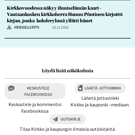
Kirkkovuodessa näkyy ihmiselämän kaari –
Vantaankosken kirkkoherra Hannu Pöntinen kirjoitti
kirjan, jonka kohderyhmä yllätti hänet
HENGELLISYYS
26.11.2020
Löydä lisää näkökulmia
KESKUSTELE
LÄHETÄ JUTTUVINKKI
FACEBOOKISSA
Lähetä juttuvinkki
Keskustele ja kommentoi
Kirkko ja kaupunki -mediaan.
Facebookissa
UUTISKIRJE
Tilaa Kirkko ja kaupungin ilmaisia uutiskirjeitä.