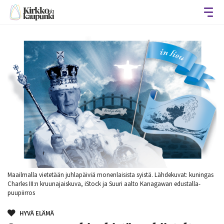
Avaa
Maailmalla vietetään juhlapäiviä monenlaisista syistä. Lähdekuvat: kuningas
Charles III:n kruunajaiskuva, iStock ja Suuri aalto Kanagawan edustalla-
puupiirros
HYVÄ ELÄMÄ