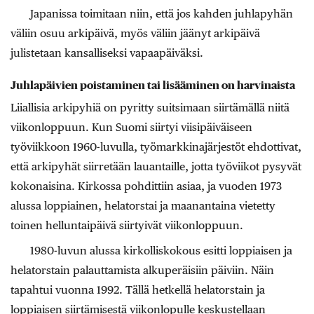
Japanissa toimitaan niin, että jos kahden juhlapyhän
väliin osuu arkipäivä, myös väliin jäänyt arkipäivä
julistetaan kansalliseksi vapaapäiväksi.
Juhlapäivien poistaminen tai lisääminen on harvinaista
Liiallisia arkipyhiä on pyritty suitsimaan siirtämällä niitä
viikonloppuun. Kun Suomi siirtyi viisipäiväiseen
työviikkoon 1960-luvulla, työmarkkinajärjestöt ehdottivat,
että arkipyhät siirretään lauantaille, jotta työviikot pysyvät
kokonaisina. Kirkossa pohdittiin asiaa, ja vuoden 1973
alussa loppiainen, helatorstai ja maanantaina vietetty
toinen helluntaipäivä siirtyivät viikonloppuun.
1980-luvun alussa kirkolliskokous esitti loppiaisen ja
helatorstain palauttamista alkuperäisiin päiviin. Näin
tapahtui vuonna 1992. Tällä hetkellä helatorstain ja
loppiaisen siirtämisestä viikonlopulle keskustellaan