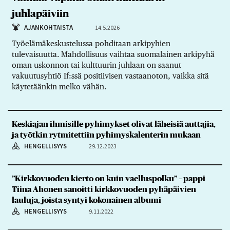
juhlapäiviin
AJANKOHTAISTA
14.5.2026
Työelämäkeskustelussa pohditaan arkipyhien
tulevaisuutta. Mahdollisuus vaihtaa suomalainen arkipyhä
oman uskonnon tai kulttuurin juhlaan on saanut
vakuutusyhtiö If:ssä positiivisen vastaanoton, vaikka sitä
käytetäänkin melko vähän.
Keskiajan ihmisille pyhimykset olivat läheisiä auttajia,
ja työtkin rytmitettiin pyhimyskalenterin mukaan
HENGELLISYYS
29.12.2023
”Kirkkovuoden kierto on kuin vaelluspolku” – pappi
Tiina Ahonen sanoitti kirkkovuoden pyhäpäivien
lauluja, joista syntyi kokonainen albumi
HENGELLISYYS
9.11.2022