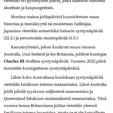
vietetään eri pyhimysten päiviä, jotka saattavat vaihdella
alueittain ja kaupungeittain.
Monissa maissa juhlapäivinä kunnioitetaan maan
historiaa ja itsenäisyyttä tai muistetaan hallitsijaa.
Japanissa vietetään esimerkiksi keisarin syntymäpäivää
(23.2.) ja perustuslain muistopäivää (3.5.).
Kansainyhteisö, johon kuuluvat muun muassa
Australia, Uusi Seelanti ja Iso-Britannia, juhlivat kuningas
Charles III
virallista syntymäpäivää. Vuoteen 2022 päivä
tunnettiin kuningattaren syntymäpäivänä.
Lähes koko Australiassa kuninkaan syntymäpäivää
vietetään kesäkuun toisena maanantaina. Länsi-Australia
juhlii päivää syyskuun neljäntenä maanantaina ja
Queensland lokakuun ensimmäisenä maanantaina. Tänä
vuonna Isossa-Britanniassa juhlaa vietetään yleensä
kesäkuun toisena lauantaina, mutta se ei ole kansallinen