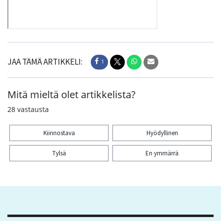
JAA TÄMÄ ARTIKKELI:
1
Mitä mieltä olet artikkelista?
28
vastausta
Kiinnostava
Hyödyllinen
Tylsä
En ymmärrä
Kiitos palautteesta! Jaa artikkeli:
1