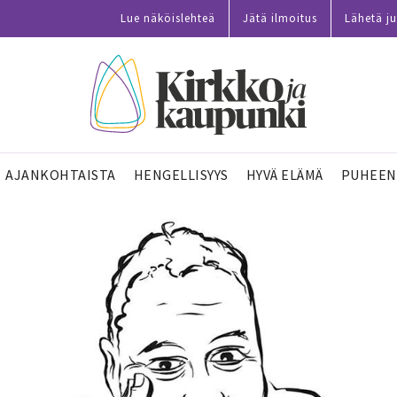
Lue näköislehteä
Jätä ilmoitus
Lähetä ju
AJANKOHTAISTA
HENGELLISYYS
HYVÄ ELÄMÄ
PUHEEN