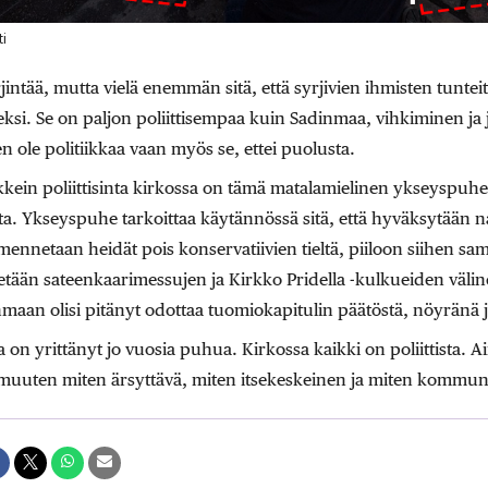
i
jintää, mutta vielä enemmän sitä, että syrjivien ihmisten tunteit
tiseksi. Se on paljon poliittisempaa kuin Sadinmaa, vihkiminen ja
n ole politiikkaa vaan myös se, ettei puolusta.
kein poliittisinta kirkossa on tämä matalamielinen ykseyspuhe
sta. Ykseyspuhe tarkoittaa käytännössä sitä, että hyväksytään n
ennetaan heidät pois konservatiivien tieltä, piiloon siihen sa
tään sateenkaarimessujen ja Kirkko Pridella -kulkueiden väline
aan olisi pitänyt odottaa tuomiokapitulin päätöstä, nöyränä ja
a on yrittänyt jo vuosia puhua. Kirkossa kaikki on poliittista. 
muuten miten ärsyttävä, miten itsekeskeinen ja miten kommuni