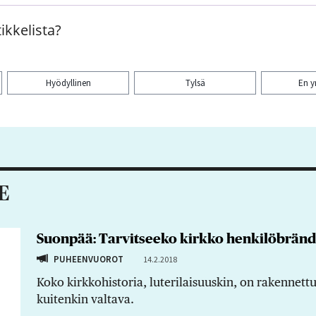
ikkelista?
Hyödyllinen
Tylsä
En 
aa artikkeli:
E
Suonpää: Tarvitseeko kirkko henkilöbränd
PUHEENVUOROT
14.2.2018
Koko kirkkohistoria, luterilaisuuskin, on rakennettu
kuitenkin valtava.