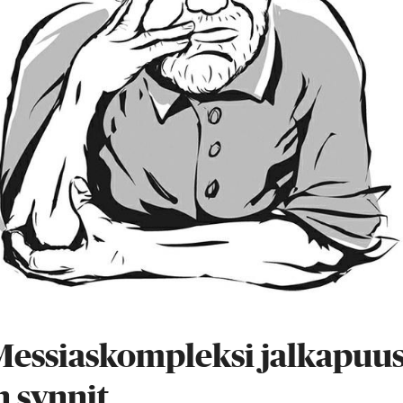
Messiaskompleksi jalkapuus
 synnit