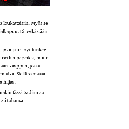
a loukattaisiin. Myös se
 jalkapuu. Ei pelkästään
, joka juuri nyt tunkee
aisetkin papeiksi, mutta
maan kaappiin, jossa
n aika. Siellä samassa
 hiljaa.
Ainakin tässä Sadinmaa
sti tahansa.