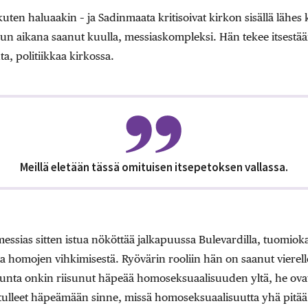
uten haluaakin – ja Sadinmaata kritisoivat kirkon sisällä lähes 
n aikana saanut kuulla, messiaskompleksi. Hän tekee itsestään
, politiikkaa kirkossa.
Meillä eletään tässä omituisen itsepetoksen vallassa.
 messias sitten istua nököttää jalkapuussa Bulevardilla, tuomiok
a homojen vihkimisestä. Ryövärin rooliin hän on saanut vierell
kunta onkin riisunut häpeää homoseksuaalisuuden yltä, he ova
ulleet häpeämään sinne, missä homoseksuaalisuutta yhä pitää h