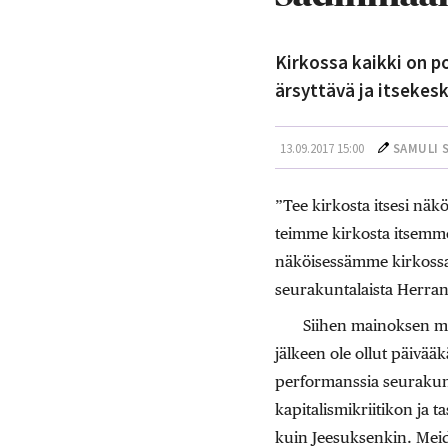
Kirkossa kaikki on p
ärsyttävä ja itsekes
13.09.2017 15:00
SAMULI 
”Tee kirkosta itsesi nä
teimme kirkosta itsemme
näköisessämme kirkossa 
seurakuntalaista Herran 
Siihen mainoksen ma
jälkeen ole ollut päivää
performanssia seurakunt
kapitalismikriitikon ja t
kuin Jeesuksenkin. Mei