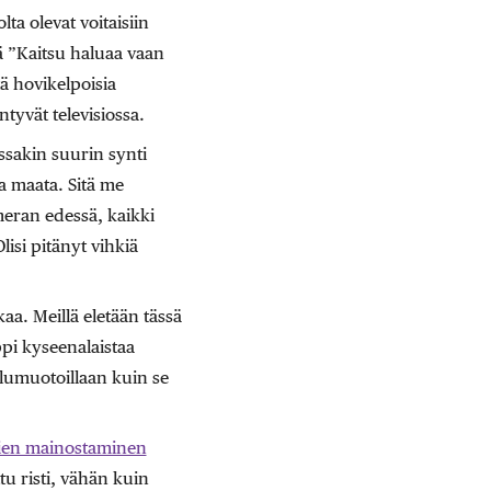
ta olevat voitaisiin
lä ”Kaitsu haluaa vaan
ä hovikelpoisia
tyvät televisiossa.
ssakin suurin synti
a maata. Sitä me
eran edessä, kaikki
lisi pitänyt vihkiä
aa. Meillä eletään tässä
ppi kyseenalaistaa
velumuotoillaan kuin se
ien mainostaminen
ttu risti, vähän kuin