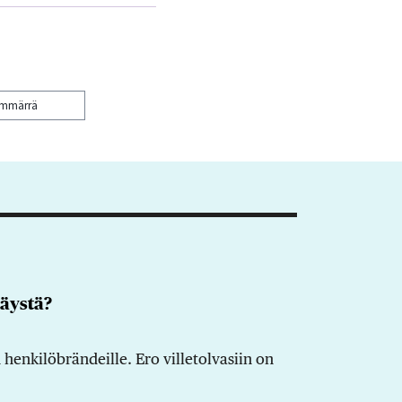
ymmärrä
äystä?
 henkilöbrändeille. Ero villetolvasiin on