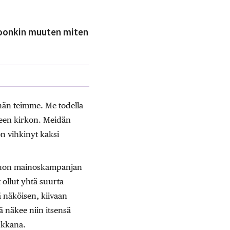
lkoonkin muuten miten
hän teimme. Me todella
neen kirkon. Meidän
n vihkinyt kaksi
 tuon mainoskampanjan
 ollut yhtä suurta
 näköisen, kiivaan
tä näkee niin itsensä
ukkana.