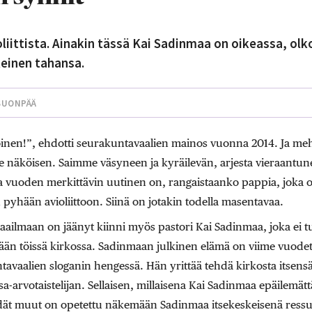
oliittista. Ainakin tässä Kai Sadinmaa on oikeassa, o
keinen tahansa.
SUONPÄÄ
köinen!”, ehdotti seurakuntavaalien mainos vuonna 2014. Ja me
 näköisen. Saimme väsyneen ja kyräilevän, arjesta vieraantu
vuoden merkittävin uutinen on, rangaistaanko pappia, joka o
pyhään avioliittoon. Siinä on jotakin todella masentavaa.
ailmaan on jäänyt kiinni myös pastori Kai Sadinmaa, joka ei
kään töissä kirkossa. Sadinmaan julkinen elämä on viime vuodet
avaalien sloganin hengessä. Hän yrittää tehdä kirkosta itsensä
asa-arvotaistelijan. Sellaisen, millaisena Kai Sadinmaa epäilemät
dät muut on opetettu näkemään Sadinmaa itsekeskeisenä ress