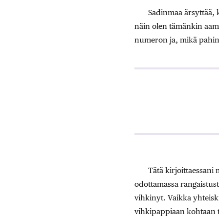
Sadinmaa ärsyttää, k
näin olen tämänkin aamu
numeron ja, mikä pahinta
Tätä kirjoittaessani
odottamassa rangaistust
vihkinyt. Vaikka yhteis
vihkipappiaan kohtaan t