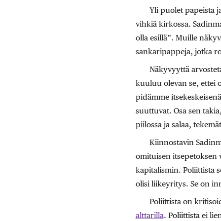
Yli puolet papeista j
vihkiä kirkossa. Sadinmaa
olla esillä”. Muille näk
sankaripappeja, jotka ro
Näkyvyyttä arvostet
kuuluu olevan se, ettei 
pidämme itsekeskeisenä
suuttuvat. Osa sen takia,
piilossa ja salaa, tekemä
Kiinnostavin Sadinmaa
omituisen itsepetoksen v
kapitalismin. Poliittista
olisi liikeyritys. Se on i
Poliittista on kritiso
alttarilla
. Poliittista ei 