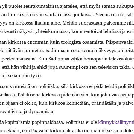
a yli puolet seurakuntalaista ajattelee, että myös samaa sukupuol
n luulisi siis olevan sankari tässä joukossa. Yleensä ei ole, sil
yvyys on kirkossa ihailun aihe. Mehän suorastaan palvomme niit
hkeasti näkyvät yhteiskunnassa, kommentoivat lehdissä ja esiin
aan kirkossa enemmän kuin teologista osaamista. Piispanvaalei
ole riittävän tunnettu. Sadinmaan rosoisempi näkyvyys on toist
 performanssina. Kun Sadinmaa vihkii homoparin televisiokam
 että hän vihki ja ehkä jopa suurempi osa sen television takia. O
ttä itseään niin tykö.
n synneistä on politiikka, sillä kirkossa ei pidä tehdä politiikk
allassa. Poliittisena kirkossa pidetään sitä, kun joku vassaripa
 sen sijaan ei ole se, kun kirkkoa kehitetään, brändätään ja pal
nnovatiivista ja dynaamista.
ida kapitalismia papinpaidassa. Poliittista ei ole
kännykkäliittym
liene sekään, että Paavalin kirkon alttarilta on mainoksessa piilote