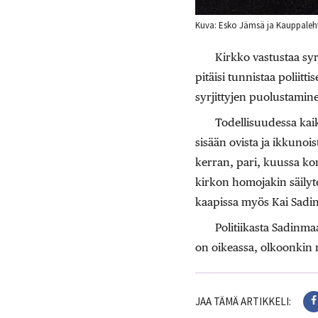
Kuva: Esko Jämsä ja Kauppaleht
Kirkko vastustaa syr
pitäisi tunnistaa poliit
syrjittyjen puolustamine
Todellisuudessa kaik
sisään ovista ja ikkunoi
kerran, pari, kuussa kom
kirkon homojakin säilyte
kaapissa myös Kai Sadinm
Politiikasta Sadinma
on oikeassa, olkoonkin 
JAA TÄMÄ ARTIKKELI: