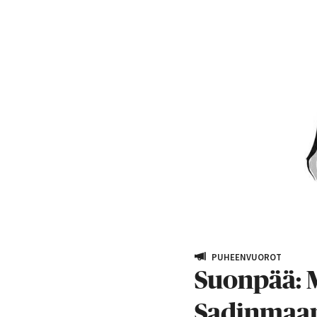
PUHEENVUOROT
Suonpää: 
Sadinmaan