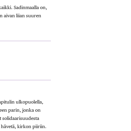
kaikki. Sadinmaalla on,
 aivan liian suuren
apitulin ulkopuolella,
een parin, jonka on
t solidaarisuudesta
ävetä, kirkon piiriin.