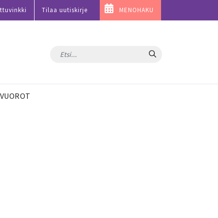
ttuvinkki
Tilaa uutiskirje
MENOHAKU
Hae
VUOROT